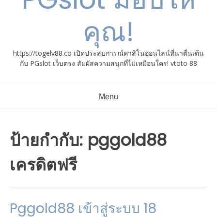
คุณ!
https://togelv88.co เปิดประสบการณ์คาสิโนออนไลน์ที่น่าตื่นเต้น
กับ PGslot เว็บตรง สัมผัสความสนุกที่ไม่เหมือนใคร! vtoto 88
Menu
ป้ายกำกับ:
pggold88
เครดิตฟรี
Pggold88 เข้าสู่ระบบ 18