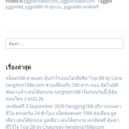
Posted in
pggold168bet.com
,
pggold168bet.com
Tagged
pggold88
,
pggold88 เข้าสู่ระบบ
,
pggold88 เครดิตฟรี
ค้นหา
สำหรับ:
เรื่องล่าสุด
สล็อต168 สายแตก ลุ้นกำไรแบบไม่เสียฟีล Top 98 by Lora
tangtem168e.com ชวนเพื่อนรับ 100 ฝาก-ถอน อัตโนมัติ
คัดมาแล้ว เล่นได้ทุกเกม tangtem168 เริ่มก่อนวันนี้ มีลุ้น
ก่อนใคร 2 AUG 26
เครดิตฟรี 3 September 2026 hengjing168 บริการเกมคา
สิโน ครบครัน 24 ชั่วโมง แจ็คพอตแตก 10M ต่อเดือน ยูส
เดียว เล่นได้ทุกเกม ยูสเดียว เล่นได้ทุกเกม เครดิตฟรี คุ้มค่า
ที่ไว้ใจ Top 28 by Chauncey hengjing168d.com