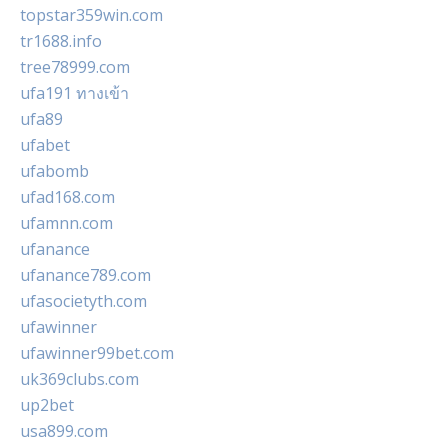
topstar359win.com
tr1688.info
tree78999.com
ufa191 ทางเข้า
ufa89
ufabet
ufabomb
ufad168.com
ufamnn.com
ufanance
ufanance789.com
ufasocietyth.com
ufawinner
ufawinner99bet.com
uk369clubs.com
up2bet
usa899.com