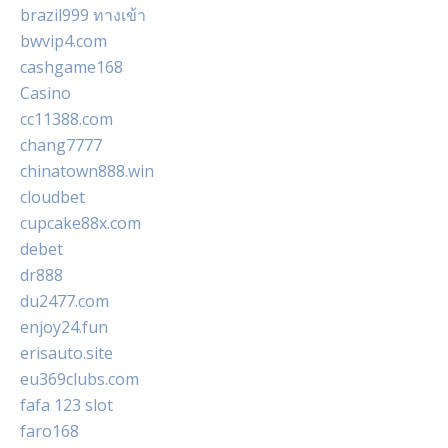
brazil999 ทางเข้า
bwvip4.com
cashgame168
Casino
cc11388.com
chang7777
chinatown888.win
cloudbet
cupcake88x.com
debet
dr888
du2477.com
enjoy24.fun
erisauto.site
eu369clubs.com
fafa 123 slot
faro168