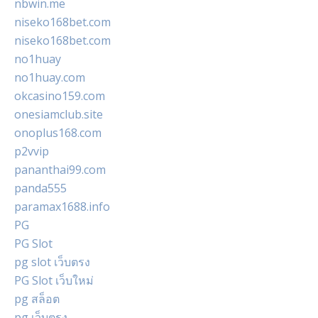
nbwin.me
niseko168bet.com
niseko168bet.com
no1huay
no1huay.com
okcasino159.com
onesiamclub.site
onoplus168.com
p2vvip
pananthai99.com
panda555
paramax1688.info
PG
PG Slot
pg slot เว็บตรง
PG Slot เว็บใหม่
pg สล็อต
pg เว็บตรง