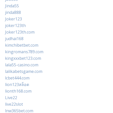
Jinda55
jinda888
Joker123
joker123th
Joker123th.com
judhai168
kimchibetbet.com
kingromans789.com
kingxxxbet123.com
lala55-casino.com
lalikabetsgame.com
lcbet444.com
lion123สล็อต
lionth168.com
Live22
live22slot
lnw365bet.com