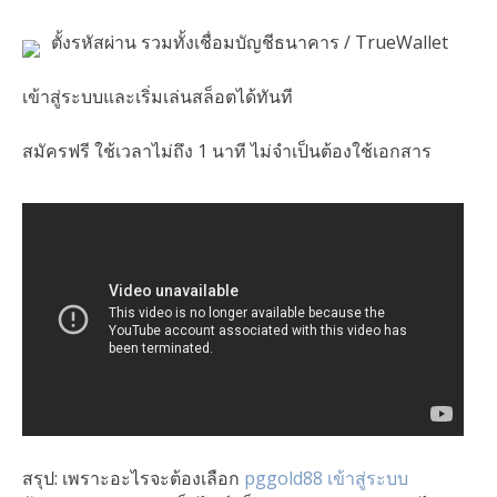
ตั้งรหัสผ่าน รวมทั้งเชื่อมบัญชีธนาคาร / TrueWallet
เข้าสู่ระบบและเริ่มเล่นสล็อตได้ทันที
สมัครฟรี ใช้เวลาไม่ถึง 1 นาที ไม่จำเป็นต้องใช้เอกสาร
สรุป: เพราะอะไรจะต้องเลือก
pggold88 เข้าสู่ระบบ