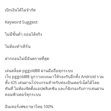
เบิกเงินได้ไม่จำกัด
Keyword Suggest:
ไม่มีขั้นต่ำ ถอนได้จริง
ไม่ต้องทำเทิร์น
ฝากถอนไม่มีอันตรายที่สุด
เล่นสล็อต pggold88 ผ่านมือถือทุกระบบ
เว็บ pggold88 ถูกวางแบบมาให้รองรับอีกทั้ง Android รวม
ทั้ง iOS เล่นผ่านโปรแกรมสำหรับท่องอินเตอร์เน็ตได้โดย
ทันที ไม่ต้องจัดตั้งแอปพลิเคชัน และก็ยังรองรับการเล่นผ่าน
คอมพิวเตอร์ทุกระบบ
อินเทอร์เฟซภาษาไทย 100%