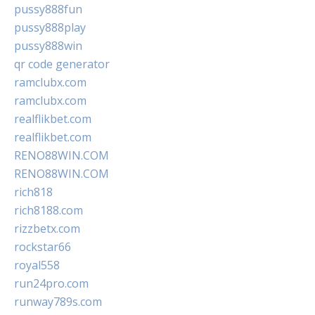
pussy888fun
pussy888play
pussy888win
qr code generator
ramclubx.com
ramclubx.com
realflikbet.com
realflikbet.com
RENO88WIN.COM
RENO88WIN.COM
rich818
rich8188.com
rizzbetx.com
rockstar66
royal558
run24pro.com
runway789s.com