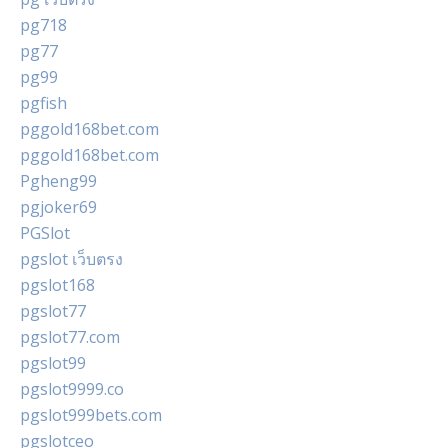
pg718
pg77
pg99
pgfish
pggold168bet.com
pggold168bet.com
Pgheng99
pgjoker69
PGSlot
pgslot เว็บตรง
pgslot168
pgslot77
pgslot77.com
pgslot99
pgslot9999.co
pgslot999bets.com
pgslotceo