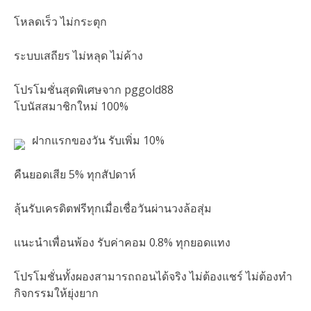
โหลดเร็ว ไม่กระตุก
ระบบเสถียร ไม่หลุด ไม่ค้าง
โปรโมชั่นสุดพิเศษจาก pggold88
โบนัสสมาชิกใหม่ 100%
ฝากแรกของวัน รับเพิ่ม 10%
คืนยอดเสีย 5% ทุกสัปดาห์
ลุ้นรับเครดิตฟรีทุกเมื่อเชื่อวันผ่านวงล้อสุ่ม
แนะนำเพื่อนพ้อง รับค่าคอม 0.8% ทุกยอดแทง
โปรโมชั่นทั้งผองสามารถถอนได้จริง ไม่ต้องแชร์ ไม่ต้องทำ
กิจกรรมให้ยุ่งยาก