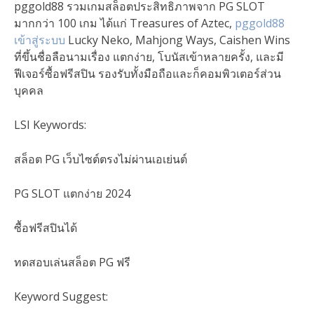
pggold88 รวมเกมสล็อตประสิทธิภาพจาก PG SLOT
มากกว่า 100 เกม ได้แก่ Treasures of Aztec,
pggold88
เข้าสู่ระบบ
Lucky Neko, Mahjong Ways, Caishen Wins
ที่ขึ้นชื่อลือนามเรื่อง แตกง่าย, โบนัสเข้าหลายครั้ง, และมี
ฟีเจอร์ซื้อฟรีสปิน รองรับทั้งมือถือและก็คอมพิวเตอร์ส่วน
บุคคล
LSI Keywords:
สล็อต PG เว็บไซต์ตรงไม่ผ่านเอเย่นต์
PG SLOT แตกง่าย 2024
ซื้อฟรีสปินได้
ทดสอบเล่นสล็อต PG ฟรี
Keyword Suggest: