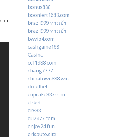
bonus888
boonlert1688.com
ง่าย
brazil999 ทางเข้า
brazil999 ทางเข้า
bwvip4.com
cashgame168
Casino
cc11388.com
chang7777
chinatown888.win
cloudbet
cupcake88x.com
debet
dr888
du2477.com
enjoy24.fun
erisauto.site