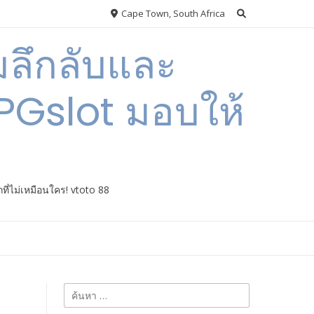
Cape Town, South Africa
ลึกลับและ
 PGslot มอบให้
ที่ไม่เหมือนใคร! vtoto 88
ค้นหา
สำหรับ: