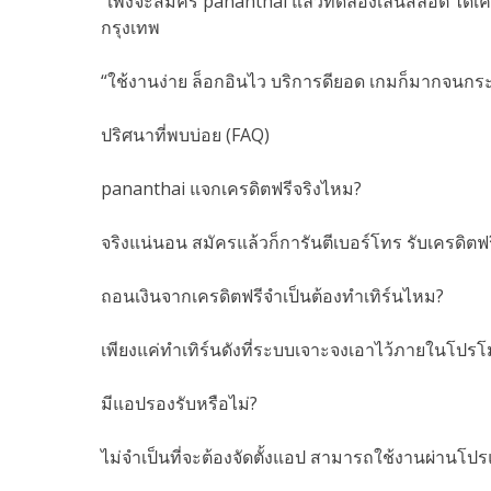
“เพิ่งจะสมัคร pananthai แล้วทดลองเล่นสล็อต ได้เครด
กรุงเทพ
“ใช้งานง่าย ล็อกอินไว บริการดียอด เกมก็มากจนกระทั
ปริศนาที่พบบ่อย (FAQ)
pananthai แจกเครดิตฟรีจริงไหม?
จริงแน่นอน สมัครแล้วก็การันตีเบอร์โทร รับเครดิตฟ
ถอนเงินจากเครดิตฟรีจำเป็นต้องทำเทิร์นไหม?
เพียงแค่ทำเทิร์นดังที่ระบบเจาะจงเอาไว้ภายในโปรโ
มีแอปรองรับหรือไม่?
ไม่จำเป็นที่จะต้องจัดตั้งแอป สามารถใช้งานผ่านโป