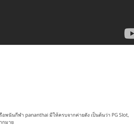
อพนันกีฬา pananthai มีให้ครบจากค่ายดัง เป็นต้นว่า PG Slot,
มากมาย