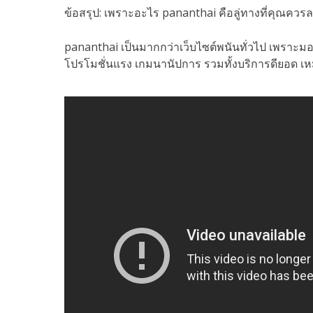
ข้อสรุป: เพราะอะไร pananthai คือลู่ทางที่คุณควร
pananthai เป็นมากกว่าเว็บไซต์พนันทั่วไป เพราะม
โปรโมชั่นแรง เกมนานัปการ รวมทั้งบริการดียอด เห