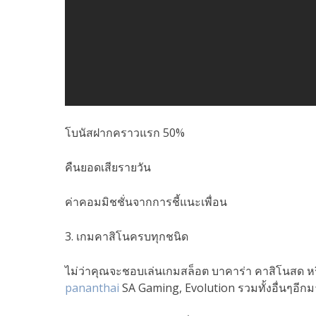
โบนัสฝากคราวแรก 50%
คืนยอดเสียรายวัน
ค่าคอมมิชชั่นจากการชี้แนะเพื่อน
3. เกมคาสิโนครบทุกชนิด
ไม่ว่าคุณจะชอบเล่นเกมสล็อต บาคาร่า คาสิโนสด หรื
pananthai
SA Gaming, Evolution รวมทั้งอื่นๆอีก