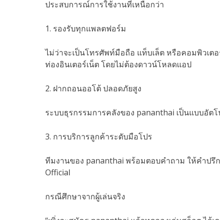
ประสบการณ์การใช้งานที่เหนือกว่า
1. รองรับทุกแพลตฟอร์ม
ไม่ว่าจะเป็นโทรศัพท์มือถือ แท็บเล็ต หรือคอมพิวเตอ
ท่องอินเตอร์เน็ต โดยไม่ต้องดาวน์โหลดแอป
2. ฝากถอนออโต้ ปลอดภัยสูง
ระบบธุรกรรมการคลังของ pananthai เป็นแบบอัตโนมัติ 
3. การบริการลูกค้าระดับมือโปร
ทีมงานของ pananthai พร้อมตอบคำถาม ให้คำปรึกษ
Official
กรณีศึกษาจากผู้เล่นจริง