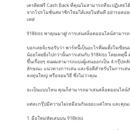
เครดิตฟรี Cash Back ที่คุณไม่สามารถที่จะปฏิเสธได
จากโปรโมชั่นสมาชิกใหม่ได้เลยในทันที อย่ารอคอยช
เลย!
918kiss พาคุณมาดู! การเล่นสล็อตออนไลน์สามารถแบ
บอกเลยจ้ะขอรับว่า พาร์ทนี้เป็นอะไรที่ผมตั้งใจเขี
น้อยโดยยิ่งไปกว่านั้นการเล่นกับ 918kiss โดยเหตุนี้
ขึ้นเรื่อยๆ จนผมสามารถแบ่งผู้เล่นออกเป็น 4 กรุ๊ปหล
ลักษณะ แนวทางการเล่น และข้อดีสำหรับในการเล่นไม
ลงทุนใหญ่ หรือจอมวิธี ซึ่งไม่ว่าคุณ
จะเป็นแบบไหน คุณก็สามารถมาเล่นสล็อตออนไลน์กับพว
แต่ละกรุ๊ปมีความไม่เหมือนกันเยอะแค่ไหน และคุณเป
1. มือใหม่หัดเล่นบน 918kiss