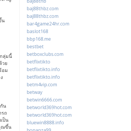
baj88thb
baj88thbz.com
baj88thbz.com
ึ้น
bar4game24hr.com
baslot168
bbp168.me
bestbet
betboxclubs.com
ุ่มนี้
betflixtikto
ด้วย
betflixtikto.info
ร้อม
betflixtikto.info
อง
betm4vip.com
betway
betwin6666.com
กัน
betworld369hot.com
มารถ
betworld369hot.com
เป็น
bluewin8888.info
ุณขึ้น
bonanza99