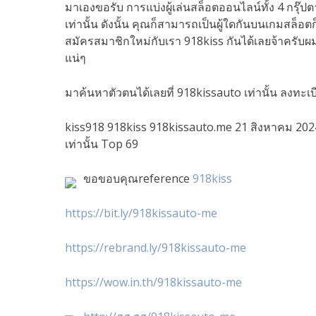
มาเองขอรับ การแบ่งผู้เล่นสล็อตออนไลน์ทั้ง 4 กรุ
เท่านั้น ดังนั้น คุณก็สามารถเป็นผู้ใดกันบนเกมสล็อ
สมัครสมาชิกใหม่กับเรา 918kiss กันได้เลยจ้าครับผม 
แน่ๆ
มาค้นหาตัวตนได้เลยที่ 918kissauto เท่านั้น ลงทะเ
kiss918 918kiss 918kissauto.me 21 สิงหาคม 2024 Er
เท่านั้น Top 69
ขอขอบคุณreference
918kiss
https://bit.ly/918kissauto-me
https://rebrand.ly/918kissauto-me
https://wow.in.th/918kissauto-me