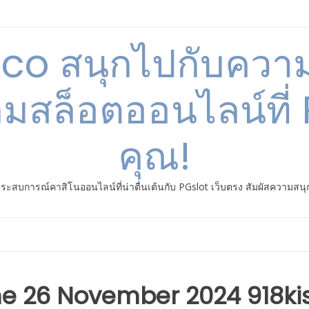
.co สนุกไปกับความ
มสล็อตออนไลน์ที่
คุณ!
ประสบการณ์คาสิโนออนไลน์ที่น่าตื่นเต้นกับ PGslot เว็บตรง สัมผัสความสนุก
me 26 November 2024 918ki