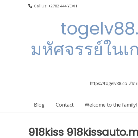
Skip
Call Us: +2782 444 YEAH
to
content
togelv88
มหัศจรรย์ในเก
https://togelv88.co เปิด
Blog
Contact
Welcome to the family!
918kiss 918kissauto.