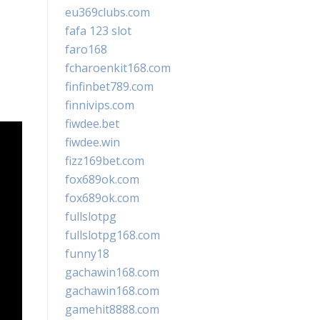
eu369clubs.com
fafa 123 slot
faro168
fcharoenkit168.com
finfinbet789.com
finnivips.com
fiwdee.bet
fiwdee.win
fizz169bet.com
fox689ok.com
fox689ok.com
fullslotpg
fullslotpg168.com
funny18
gachawin168.com
gachawin168.com
gamehit8888.com