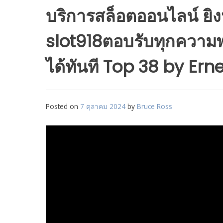
บริการสล็อตออนไลน์ ยิง
slot918ตอบรับทุกความพ
ได้ทันที Top 38 by Ern
Posted on
7 ตุลาคม 2024
by
Bruce Ross