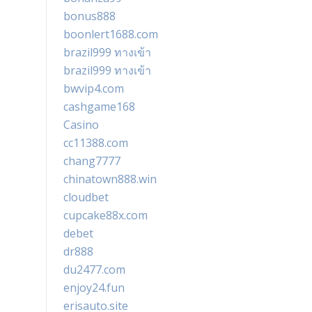
bonus888
boonlert1688.com
brazil999 ทางเข้า
brazil999 ทางเข้า
bwvip4.com
cashgame168
Casino
cc11388.com
chang7777
chinatown888.win
cloudbet
cupcake88x.com
debet
dr888
du2477.com
enjoy24.fun
erisauto.site