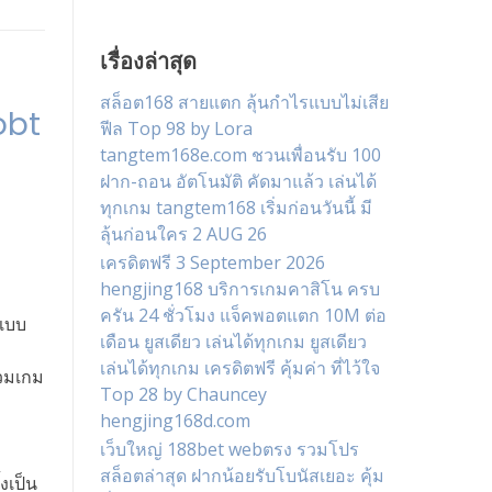
เรื่องล่าสุด
สล็อต168 สายแตก ลุ้นกำไรแบบไม่เสีย
obt
ฟีล Top 98 by Lora
tangtem168e.com ชวนเพื่อนรับ 100
ฝาก-ถอน อัตโนมัติ คัดมาแล้ว เล่นได้
ทุกเกม tangtem168 เริ่มก่อนวันนี้ มี
ลุ้นก่อนใคร 2 AUG 26
เครดิตฟรี 3 September 2026
hengjing168 บริการเกมคาสิโน ครบ
ครัน 24 ชั่วโมง แจ็คพอตแตก 10M ต่อ
ปแบบ
เดือน ยูสเดียว เล่นได้ทุกเกม ยูสเดียว
เล่นได้ทุกเกม เครดิตฟรี คุ้มค่า ที่ไว้ใจ
รวมเกม
Top 28 by Chauncey
hengjing168d.com
เว็บใหญ่ 188bet webตรง รวมโปร
สล็อตล่าสุด ฝากน้อยรับโบนัสเยอะ คุ้ม
งเป็น