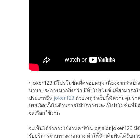
• joker123 มีโปรโมชั่นที่ครอบคลุม เนื่องจากว่าเป็
นานาประการมากยิ่งกว่า มีทั้งโปรโมชั่นที่สามารถใช
ประเภทอื่น
joker123
ด้วยเหตุว่าเว็บนี้มีความคุ้มรา
บรรเจิด ทั้งในด้านการให้บริการและก็โปรโมชั่นที่มีด
จะเลือกใช้งาน
จะเห็นได้ว่าการใช้งานคาสิโน pg slot joker123 มีข้อ
รับบริการผ่านทางคนกลาง ทำให้นักเดิมพันได้รับการให