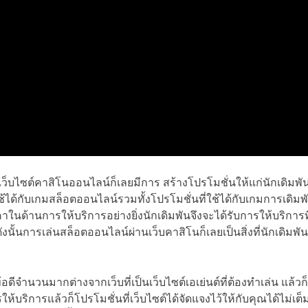
นเว็บไซต์คาสิโนออนไลน์ก็เลยมีการ สร้างโปรโมชั่นให้แก่นักเดิมพั
้ได้กับเกมสล็อตออนไลน์รวมทั้งโปรโมชั่นที่ใช้ได้กับเกมการเดิมพ
คาในด้านการให้บริการอย่างยิ่งนักเดิมพันจึงจะได้รับการให้บริการที
ังนั้นการเล่นสล็อตออนไลน์ผ่านเว็บคาสิโนก็เลยเป็นสิ่งที่นักเดิมพ
ดีจำนวนมากต่างจากเว็บที่เป็นเว็บไซต์เอเย่นต์ที่ต้องทำเล่น แล้วก
้บริการแล้วก็โปรโมชั่นที่เว็บไซต์ได้จัดแจงไว้ให้กับคุณได้ไม่เต็