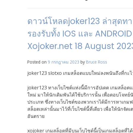
ดาวน์โหลดjoker123 ล่าสุดทา
รองรับทั้ง IOS และ ANDROID 
Xojoker.net 18 August 202
Posted on
9 กรกฎาคม 2023
by
Bruce Ross
joker123 slotxo เกมสล็อตแบบใหม่ลงพนันถึงที่กะไว้นี
joker123 ทางเว็บไซต์แห่งนี้มีการอัปเดต เกมสล็อตแ
ใหม่ มาให้นักเดิมพันได้ใช้บริการนั้น เพื่อตอบโจท
ประเภท ซึ่งทางเว็บไซต์ของพวกเราได้มีการหาเกมฟอ
สล็อตเหล่านั้นมาไว้ที่เว็บไซต์นี้ที่เดียว เพื่อให้น
อันตราย
xojoker เกมสล็อตที่มีบนเว็บไซต์นี้เป็นเกมสล็อตที่