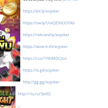
https://bit.ly/xojoker
https://ow.ly/UmQE50OOYA0
https://rebrand.ly/xojoker
https://wow.in.th/xojoker
https://t.co/TF6tMDCJoo
https://is.gd/xojoker
http://gg.gg/xojoker
http://rlu.ru/3jx0Q
…