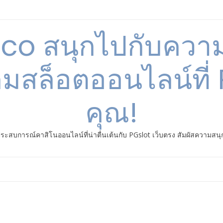
.co สนุกไปกับความ
มสล็อตออนไลน์ที่
คุณ!
ประสบการณ์คาสิโนออนไลน์ที่น่าตื่นเต้นกับ PGslot เว็บตรง สัมผัสความสนุก