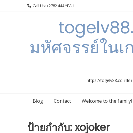
Skip
Call Us: +2782 444 YEAH
to
content
togelv88
มหัศจรรย์ในเก
https://togelv88.co เปิด
Blog
Contact
Welcome to the family!
ป้ายกำกับ:
xojoker