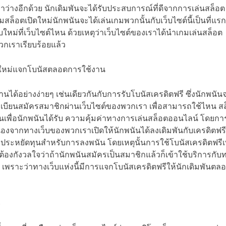
าว่างอีกด้วย นักเดิมพันจะได้รับประสบการณ์ที่ดีจากการเล่นสล็อต
มสล็อตเปิดใหม่นักพนันจะได้เล่นเกมพวกนั้นกับเว็บไซต์นี้เป็นที่แร
หม่ที่เว็บไซต์ไหน ด้วยเหตุว่าเว็บไซต์ของเราได้นำเกมเล่นสล็อต
กเราเรียบร้อยแล้ว
ิดใหม่แจกโบนัสตลอดการใช้งาน
านได้อย่างง่ายๆ เช่นเดียวกันกับการรับโบนัสเครดิตฟรี ซึ่งนักพนัน
ทะเบียนสมัครสมาชิกผ่านเว็บไซต์ของพวกเรา เพื่อสามารถใช้ไหน ส
างขึ้นเพื่อนักพนันได้รับ ความคุ้มค่าทางการเล่นสล็อตออนไลน์ โดยก
องจากทางเว็บของพวกเราเปิดให้นักพนันได้ลงเดิมพันกับเครดิตฟรีเ
ระหยัดทุนสำหรับการลงพนัน โดยเหตุนั้นการใช้โบนัสเครดิตฟรีเพ
ต้องกังวลใจว่าถ้านักพนันสมัครเป็นสมาชิกแล้วก็เข้าใช้บริการกับ
ีก เพราะว่าทางเว็บแห่งนี้มีการแจกโบนัสเครดิตฟรีให้นักเดิมพันต
o