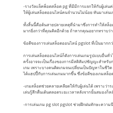
-รางวัลแจ็คพ็อตสล็อต pg ที่มีมีการแจกให้กับผู้เล่นค่
ให้ผู้เล่นสล็อตออนไลน์คนจำนวนไม่น้อย หันมาเล่นเก
ทั้งสิ้นนี้คือต้นสายปลายเหตุที่นำมาซึ่งการทำให้สล
มากยิ่งกว่าที่คุณคิดอีกด้วย ถ้าหากคุณอยากทราบว่าม
ข้อดีของการเล่นสล็อตออนไลน์ pgslot ที่เป็นมากกว
การเล่นสล็อตออนไลน์ก็ดังการเล่นเกมรูปแบบอื่นทั่วไ
ครั้งอาจจะเป็นเรื่องของการมีสติสัมปชัญญะสำหรั
เกม เพราะบางคนติดเกมจนเปลี่ยนเป็นปัญหาในชีวิต ด้ว
ได้แฮปปี้กับการเล่นเกมมากขึ้น ซึ่งข้อดีของเกมสล็อตม
-เกมสล็อตช่วยคลายเคลียดให้กับผู้เล่นได้ เพราะว่าร
เล่นรู้สึกตื่นเต้นตลอดระยะเวลาหลังจากนั้นสมองก็ห
-การเล่นเกม pg slot pgslot ช่วยฝึกฝนทักษะความ