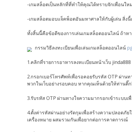
-เกมสล็อตเป็นหลักที่ที่ทำให้คุณได้ทราบจักเพื่อน
-เกมสล็อตมอบแจ็คพ็อตอันมหาศาลให้กับผู้เล่น สิ่งนี้เ
ทั้งสิ้นนี้คือข้อดีของการเล่นเกมสล็อตออนไลน์ ถ้
กรรมวิธีลงทะเบียนเพื่อเล่นเกมสล็อตออนไลน์
pg
1.คลิกที่รายการอาหารลงทะเบียนหน้าเว็บ jinda888
2.กรอกเบอร์โทรศัพท์เพื่อรอคอยรับรหัส OTP ผ่า
พวกในเว็บอย่างรอบคอบ หากคุณเห็นด้วยให้ท่านติ๊
3.รับรหัส OTP ผ่านทางใจความมากรอกเข้าระบบเพื่
4.ตั้งค่ารหัสผ่านอย่างรัดกุมเพื่อสร้างความปลอดภั
เครื่องหมาย ผสมรวมกันเพื่อยากต่อการคาดการณ์