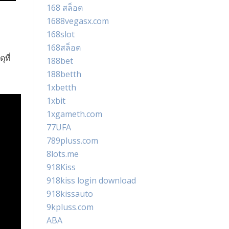
168 สล็อต
1688vegasx.com
168slot
ม
168สล็อต
ที่
188bet
188betth
1xbetth
1xbit
1xgameth.com
77UFA
789pluss.com
8lots.me
918Kiss
918kiss login download
918kissauto
9kpluss.com
ABA