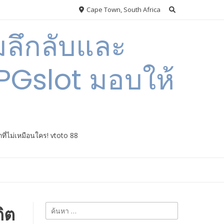
Cape Town, South Africa
ลึกลับและ
 PGslot มอบให้
ที่ไม่เหมือนใคร! vtoto 88
ค้นหา
ิต
สำหรับ: