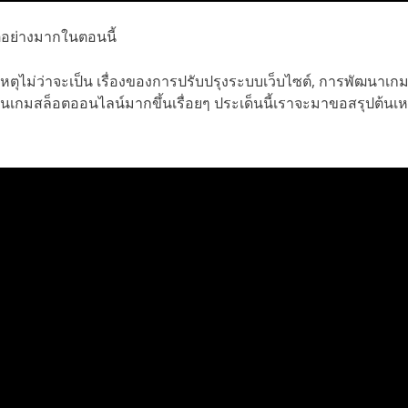
โตอย่างมากในตอนนี้
ไม่ว่าจะเป็น เรื่องของการปรับปรุงระบบเว็บไซต์, การพัฒนาเก
ล่นเกมสล็อตออนไลน์มากขึ้นเรื่อยๆ ประเด็นนี้เราจะมาขอสรุปต้นเหตุ