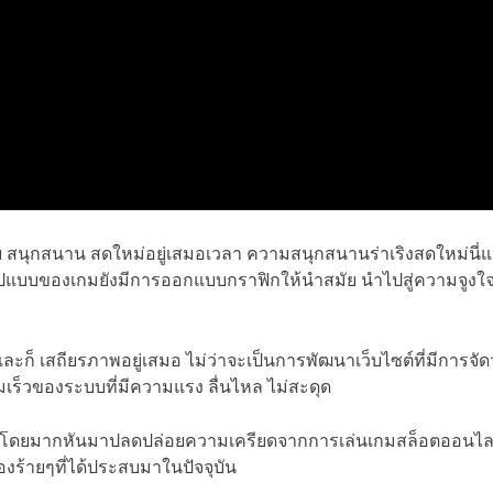
 สนุกสนาน สดใหม่อยู่เสมอเวลา ความสนุกสนานร่าเริงสดใหม่นี่
งยังรูปแบบของเกมยังมีการออกแบบกราฟิกให้นำสมัย นำไปสู่ความจูงใจ
ก็ เสถียรภาพอยู่เสมอ ไม่ว่าจะเป็นการพัฒนาเว็บไซต์ที่มีการจั
เร็วของระบบที่มีความแรง ลื่นไหล ไม่สะดุด
คนโดยมากหันมาปลดปล่อยความเครียดจากการเล่นเกมสล็อตออนไล
งร้ายๆที่ได้ประสบมาในปัจจุบัน