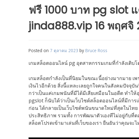
ฟรี 1000 บาท pg slot 
jinda888.vip 16 พฤศจิ
Posted on
7 ตุลาคม 2023
by
Bruce Ross
เกมสล็อตออนไลน์ pg อุตสาหกรรมเกมที่กำลังเติบโต
เกมสล็อตกำลังเป็นที่นิยมในขณะนี้อย่างมากมาย เพ
เงินไวอีกด้วย สิ่งนี้แหละเลยถูกใจคนในสังคมปัจจุบันน
กว่าเป็นแค่เกมพนันที่มีได้มีเสียเสมือนในอดีต ทำ
pgslot ก็นับได้ว่าเป็นเว็บไซต์สล็อตออนไลน์ที่มีการ
ก่อน ได้กลายเป็นเว็บไซต์พนันขนาดใหม่ที่สุดในไทย 
ประสิทธิภาพ รวมทั้ง การพัฒนาตัวเองทีไม่อยู่กับที
สล็อตโปรดเข้ามาเล่นที่เว็บของเรา ยืนยันว่าคุณจะไม