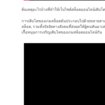
ต้นเหตุอะไรบ้างที่ทำให้เว็บไซต์สล็อตออนไลน์เติบ
การเติบโตของเกมสล็อตมันประกอบไปด้วยหลายสาเหตุ
สล็อต, รวมทั้งปัจจัยทางสังคมที่ส่งผลให้ผู้คนหันมาเ
เกื้อหนุนการเจริญเติบโตของเกมสล็อตออนไลน์กัน