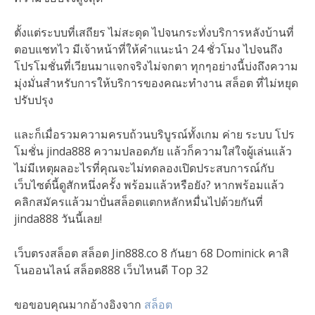
ตั้งแต่ระบบที่เสถียร ไม่สะดุด ไปจนกระทั่งบริการหลังบ้านที่
ตอบแชทไว มีเจ้าหน้าที่ให้คำแนะนำ 24 ชั่วโมง ไปจนถึง
โปรโมชั่นที่เวียนมาแจกจริงไม่จกตา ทุกๆอย่างนี้บ่งถึงความ
มุ่งมั่นสำหรับการให้บริการของคณะทำงาน สล็อต ที่ไม่หยุด
ปรับปรุง
และก็เมื่อรวมความครบถ้วนบริบูรณ์ทั้งเกม ค่าย ระบบ โปร
โมชั่น jinda888 ความปลอดภัย แล้วก็ความใส่ใจผู้เล่นแล้ว
ไม่มีเหตุผลอะไรที่คุณจะไม่ทดลองเปิดประสบการณ์กับ
เว็บไซต์นี้ดูสักหนึ่งครั้ง พร้อมแล้วหรือยัง? หากพร้อมแล้ว
คลิกสมัครแล้วมาปั่นสล็อตแตกหลักหมื่นไปด้วยกันที่
jinda888 วันนี้เลย!
เว็บตรงสล็อต สล็อต Jin888.co 8 กันยา 68 Dominick คาสิ
โนออนไลน์ สล็อต888 เว็บไหนดี Top 32
ขอขอบคุณมากอ้างอิงจาก
สล็อต