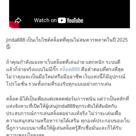
jinda888 เป็นเว็บไซต์สล็อตที่คุณไม่สมควรพลาดในปี 2025
นี้!
ถ้าคุณกำลังมองหาเว็บสล็อตที่เล่นง่าย แตกหนัก ระบบดี
แล้วก็จ่ายจริงแบบไม่มีกั๊ก
สล็อต888
คือคำตอบที่ตรงที่สุด
ไม่ว่าคุณจะเป็นมือใหม่หรือมืออาชีพ เว็บแห่งนี้ก็มีอุปกรณ์
โปรโมชั่น รวมทั้งเกมที่รองรับทุกแบบอย่างการเล่น
สล็อต มิได้เป็นเพียงแต่แพลตฟอร์มการพนัน แต่ว่าเป็นหลักที่
แห่งจังหวะที่เปิดให้ผู้เล่นjinda888ทุกระดับได้สัมผัสกับ
ประสบการณ์การเล่นสล็อตอย่างแท้จริง ไม่ว่าจะเล่นเพื่อ
ความสนุกสนานหรือหารายได้เสริม ทุกองค์ประกอบของเว็บ
นี้ถูกวางแบบมาเพื่อให้ผู้เล่นสล็อตรู้สึกเชื่อมั่นและก็ได้รับ
ความชอบใจสูงสุด