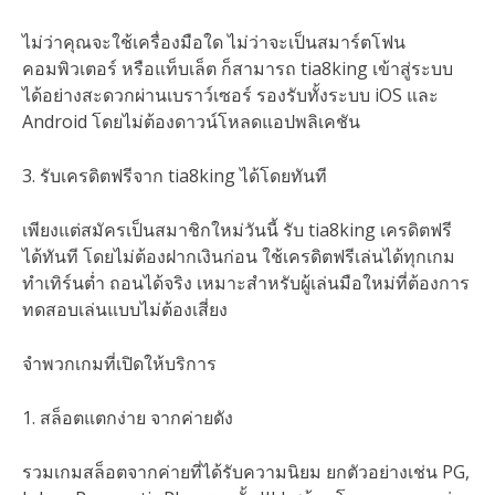
ไม่ว่าคุณจะใช้เครื่องมือใด ไม่ว่าจะเป็นสมาร์ตโฟน
คอมพิวเตอร์ หรือแท็บเล็ต ก็สามารถ tia8king เข้าสู่ระบบ
ได้อย่างสะดวกผ่านเบราว์เซอร์ รองรับทั้งระบบ iOS และ
Android โดยไม่ต้องดาวน์โหลดแอปพลิเคชัน
3. รับเครดิตฟรีจาก tia8king ได้โดยทันที
เพียงแต่สมัครเป็นสมาชิกใหม่วันนี้ รับ tia8king เครดิตฟรี
ได้ทันที โดยไม่ต้องฝากเงินก่อน ใช้เครดิตฟรีเล่นได้ทุกเกม
ทำเทิร์นต่ำ ถอนได้จริง เหมาะสำหรับผู้เล่นมือใหม่ที่ต้องการ
ทดสอบเล่นแบบไม่ต้องเสี่ยง
จำพวกเกมที่เปิดให้บริการ
1. สล็อตแตกง่าย จากค่ายดัง
รวมเกมสล็อตจากค่ายที่ได้รับความนิยม ยกตัวอย่างเช่น PG,