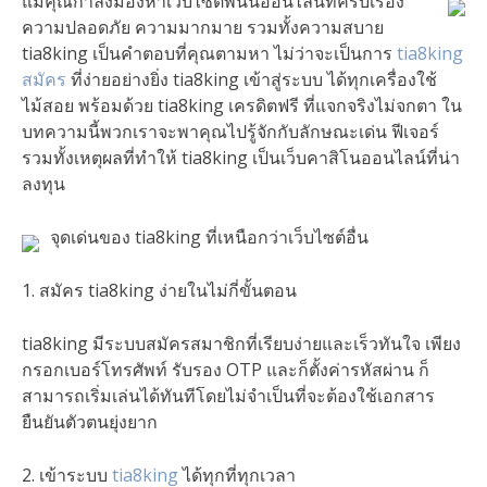
แม้คุณกำลังมองหาเว็บไซต์พนันออนไลน์ที่ครบเรื่อง
ความปลอดภัย ความมากมาย รวมทั้งความสบาย
tia8king เป็นคำตอบที่คุณตามหา ไม่ว่าจะเป็นการ
tia8king
สมัคร
ที่ง่ายอย่างยิ่ง tia8king เข้าสู่ระบบ ได้ทุกเครื่องใช้
ไม้สอย พร้อมด้วย tia8king เครดิตฟรี ที่แจกจริงไม่จกตา ใน
บทความนี้พวกเราจะพาคุณไปรู้จักกับลักษณะเด่น ฟีเจอร์
รวมทั้งเหตุผลที่ทำให้ tia8king เป็นเว็บคาสิโนออนไลน์ที่น่า
ลงทุน
จุดเด่นของ tia8king ที่เหนือกว่าเว็บไซต์อื่น
1. สมัคร tia8king ง่ายในไม่กี่ขั้นตอน
tia8king มีระบบสมัครสมาชิกที่เรียบง่ายและเร็วทันใจ เพียง
กรอกเบอร์โทรศัพท์ รับรอง OTP และก็ตั้งค่ารหัสผ่าน ก็
สามารถเริ่มเล่นได้ทันทีโดยไม่จำเป็นที่จะต้องใช้เอกสาร
ยืนยันตัวตนยุ่งยาก
2. เข้าระบบ
tia8king
ได้ทุกที่ทุกเวลา