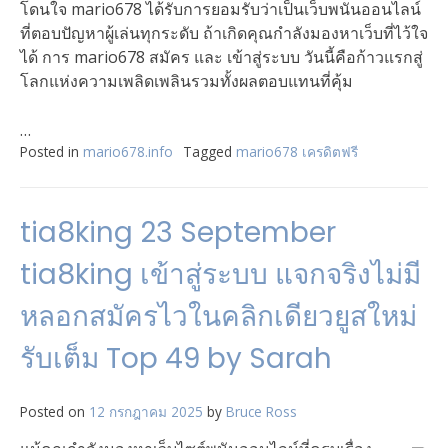
โดนใจ mario678 ได้รับการยอมรับว่าเป็นเว็บพนันออนไลน์
ที่ตอบปัญหาผู้เล่นทุกระดับ ถ้าเกิดคุณกำลังมองหาเว็บที่ไว้ใจ
ได้ การ mario678 สมัคร และ เข้าสู่ระบบ วันนี้คือก้าวแรกสู่
โลกแห่งความเพลิดเพลินรวมทั้งผลตอบแทนที่คุ้ม
…
Posted in
mario678.info
Tagged
mario678 เครดิตฟรี
tia8king 23 September
tia8king เข้าสู่ระบบ แจกจริงไม่มี
หลอกสมัครไวในคลิกเดียวยูสใหม่
รับเต็ม Top 49 by Sarah
Posted on
12 กรกฎาคม 2025
by
Bruce Ross