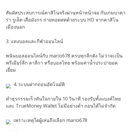
สัมผัสประสบการณ์คาสิโนจริงผ่านหน้าหน้าจอ กับเกมบาคา
ร่า รูเล็ต เสือมังกร ถ่ายทอดสดด้วยระบบ HD จากคาสิโน
เมืองนอก
3. แทงบอลและกีฬาออนไลน์
พนันบอลออนไลน์กับ mario678 ครบทุกลีกดัง ไม่ว่าจะเป็น
พรีเมียร์ลีก ลาลีกา หรือบอลไทย พร้อมค่าน้ำประปายอด
เยี่ยม
4. ระบบฝากถอนอัตโนมัติ
ทำธุรกรรมเร็วทันใจภายใน 10 วินาที รองรับทั้งแบงค์ไทย
และ TrueMoney Wallet ไม่มีอย่างต่ำ ถอนได้ไม่จำกัด
เพราะเหตุใดผู้เล่นถึงเลือก mario678