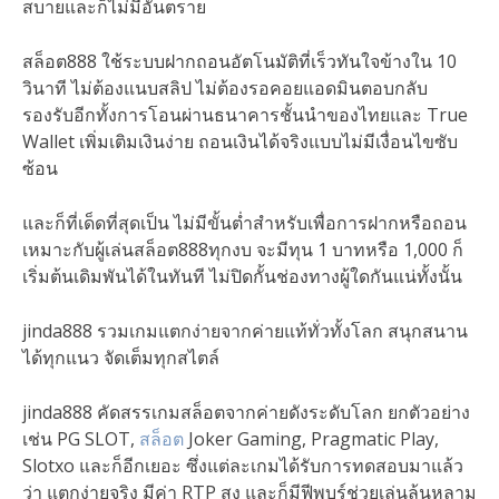
สบายและก็ไม่มีอันตราย
สล็อต888 ใช้ระบบฝากถอนอัตโนมัติที่เร็วทันใจข้างใน 10
วินาที ไม่ต้องแนบสลิป ไม่ต้องรอคอยแอดมินตอบกลับ
รองรับอีกทั้งการโอนผ่านธนาคารชั้นนำของไทยและ True
Wallet เพิ่มเติมเงินง่าย ถอนเงินได้จริงแบบไม่มีเงื่อนไขซับ
ซ้อน
และก็ที่เด็ดที่สุดเป็น ไม่มีขั้นต่ำสำหรับเพื่อการฝากหรือถอน
เหมาะกับผู้เล่นสล็อต888ทุกงบ จะมีทุน 1 บาทหรือ 1,000 ก็
เริ่มต้นเดิมพันได้ในทันที ไม่ปิดกั้นช่องทางผู้ใดกันแน่ทั้งนั้น
jinda888 รวมเกมแตกง่ายจากค่ายแท้ทั่วทั้งโลก สนุกสนาน
ได้ทุกแนว จัดเต็มทุกสไตล์
jinda888 คัดสรรเกมสล็อตจากค่ายดังระดับโลก ยกตัวอย่าง
เช่น PG SLOT,
สล็อต
Joker Gaming, Pragmatic Play,
Slotxo และก็อีกเยอะ ซึ่งแต่ละเกมได้รับการทดสอบมาแล้ว
ว่า แตกง่ายจริง มีค่า RTP สูง และก็มีฟีพบร์ช่วยเล่นล้นหลาม