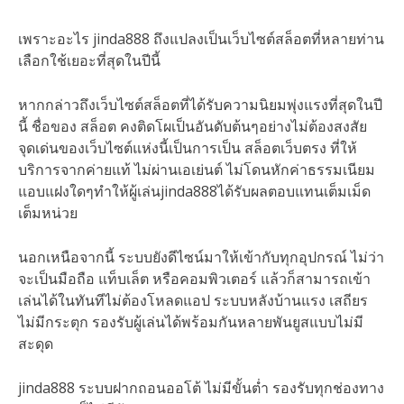
เพราะอะไร jinda888 ถึงแปลงเป็นเว็บไซต์สล็อตที่หลายท่าน
เลือกใช้เยอะที่สุดในปีนี้
หากกล่าวถึงเว็บไซต์สล็อตที่ได้รับความนิยมพุ่งแรงที่สุดในปี
นี้ ชื่อของ สล็อต คงติดโผเป็นอันดับต้นๆอย่างไม่ต้องสงสัย
จุดเด่นของเว็บไซต์แห่งนี้เป็นการเป็น สล็อตเว็บตรง ที่ให้
บริการจากค่ายแท้ ไม่ผ่านเอเย่นต์ ไม่โดนหักค่าธรรมเนียม
แอบแฝงใดๆทำให้ผู้เล่นjinda888ได้รับผลตอบแทนเต็มเม็ด
เต็มหน่วย
นอกเหนือจากนี้ ระบบยังดีไซน์มาให้เข้ากับทุกอุปกรณ์ ไม่ว่า
จะเป็นมือถือ แท็บเล็ต หรือคอมพิวเตอร์ แล้วก็สามารถเข้า
เล่นได้ในทันทีไม่ต้องโหลดแอป ระบบหลังบ้านแรง เสถียร
ไม่มีกระตุก รองรับผู้เล่นได้พร้อมกันหลายพันยูสแบบไม่มี
สะดุด
jinda888 ระบบฝากถอนออโต้ ไม่มีขั้นต่ำ รองรับทุกช่องทาง