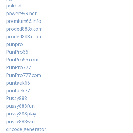
pokbet
power999.net
premium66.info
proded888x.com
proded888x.com
punpro
PunPro66
PunPro66.com
PunPro777
PunPro777.com
puntaek66
puntaek77
Pussy888
pussy888fun
pussy888play
pussy888win
qr code generator