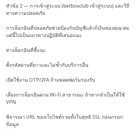
หัวข้อ 2 — การเข้าสู่ระบบ (betboxclub เข้าสู่ระบบ) และวิถี
ทางความปลอดภัย
การล็อกอินที่ปลอดภัยช่วยป้องกันบัญชีแล้วก็เงินของคุณ ต่อ
แต่นี้ไปเป็นแถวทางปฏิบัติที่เสนอแนะ
ทางล็อกอินที่ชี้แนะ
ตั้งรหัสผ่านที่ยาวและไม่ซ้ำกับบริการอื่น
เปิดใช้งาน OTP/2FA ถ้าแพลตฟอร์มรองรับ
เลี่ยงการล็อกอินผ่าน Wi-Fi สาธารณะ ถ้าหากจำเป็นให้ใช้
VPN
พิจารณา URL ของเว็บไซต์รวมทั้งใบสุทธิ SSL ก่อนกรอก
ข้อมูล