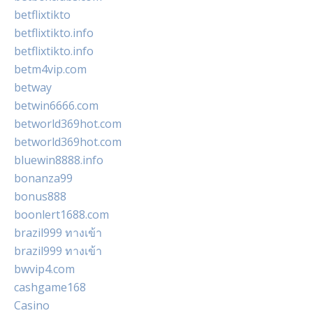
betflixtikto
betflixtikto.info
betflixtikto.info
betm4vip.com
betway
betwin6666.com
betworld369hot.com
betworld369hot.com
bluewin8888.info
bonanza99
bonus888
boonlert1688.com
brazil999 ทางเข้า
brazil999 ทางเข้า
bwvip4.com
cashgame168
Casino