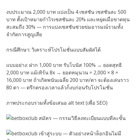
งบประมาณ 2,000 บาท แบ่งเป็น 4 เซสชัน เซสชันละ 500
บาท ตั้งเป้าหมายกำไรเซสชันละ 20% และหยุดเมื่อขาดทุน
สะสมถึง 30% — การแบ่งเซสชันช่วยข่มอารมณ์รวมทั้ง
จำกัดการสูญเสีย
กรณีศึกษา: วิเคราะห์โปรโมชั่นแบบสัมผัสได้
แบบอย่าง: ฝาก 1,000 บาท รับโบนัส 100% → ยอดสุทธิ
2,000 บาท แม้เทิร์น 8x → ยอดหมุนวน = 2,000 × 8 =
16,000 บาท ถ้าเกิดพนันเฉลี่ย 200 บาท/ตา จะต้องเล่นราว
80 ตา — ตรึกตรองเวลาแล้วก็งบก่อนรับโปรโมชั่น
ภาพประกอบรวมทั้งข้อเสนอ alt text (เพื่อ SEO)