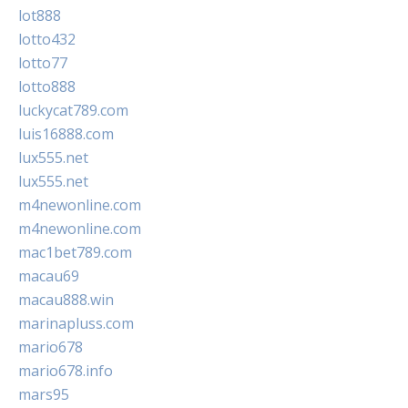
lot888
lotto432
lotto77
lotto888
luckycat789.com
luis16888.com
lux555.net
lux555.net
m4newonline.com
m4newonline.com
mac1bet789.com
macau69
macau888.win
marinapluss.com
mario678
mario678.info
mars95