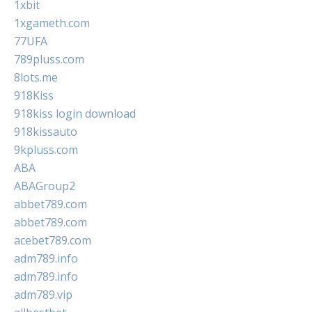
1xbit
1xgameth.com
77UFA
789pluss.com
8lots.me
918Kiss
918kiss login download
918kissauto
9kpluss.com
ABA
ABAGroup2
abbet789.com
abbet789.com
acebet789.com
adm789.info
adm789.info
adm789.vip