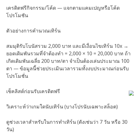
เครดิตฟรีกิจกรรม/โค้ด — แจกตามแคมเปญหรือโค้ด
โปรโมชัน
ตัวอย่างการคำนวณเทิร์น
สมมุติรับโบนัสรวม 2,000 บาท และมีเงื่อนไขเทิร์น 10x →
ยอดเดิมพันรวมที่จำต้องทำ = 2,000 × 10 = 20,000 บาท ถ้า
เกิดเดิมพันเฉลี่ย 200 บาท/ตา จำเป็นต้องเล่นประมาณ 100
ตา — ข้อมูลนี้ช่วยประเมินเวลารวมทั้งงบประมาณก่อนรับ
โปรโมชั่น
เช็คลิสต์ก่อนรับเครดิตฟรี
วิเคราะห์ว่าเกมใดนับเทิร์น (บางโปรนับเฉพาะสล็อต)
ดูช่วงเวลาสำหรับในการทำเทิร์น (ดังเช่นว่า 7 วัน หรือ 30
วัน)