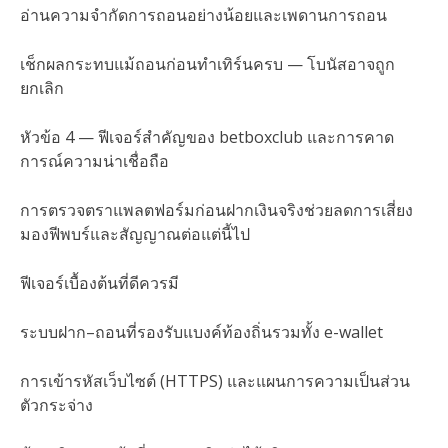
อ่านความจำกัดการถอนอย่างน้อยและเพดานการถอน
เช็กผลกระทบแม้ถอนก่อนทำเทิร์นครบ — โบนัสอาจถูก
ยกเลิก
หัวข้อ 4 — ฟีเจอร์สำคัญของ betboxclub และการคาด
การณ์ความน่าเชื่อถือ
การตรวจตราแพลตฟอร์มก่อนฝากเงินจริงช่วยลดการเสี่ยง
มองฟีพบร์และสัญญาณต่อแต่นี้ไป
ฟีเจอร์เบื้องต้นที่ดีควรมี
ระบบฝาก–ถอนที่รองรับแบงค์ท้องถิ่นรวมทั้ง e-wallet
การเข้ารหัสเว็บไซต์ (HTTPS) และแผนการความเป็นส่วน
ตัวกระจ่าง