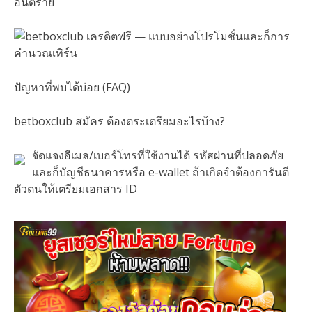
ปัญหาที่พบได้บ่อย (FAQ)
betboxclub สมัคร ต้องตระเตรียมอะไรบ้าง?
จัดแจงอีเมล/เบอร์โทรที่ใช้งานได้ รหัสผ่านที่ปลอดภัย
และก็บัญชีธนาคารหรือ e-wallet ถ้าเกิดจำต้องการันตี
ตัวตนให้เตรียมเอกสาร ID