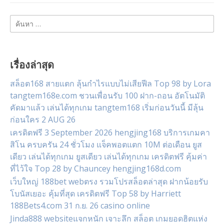
ค้นหา
สำหรับ:
เรื่องล่าสุด
สล็อต168 สายแตก ลุ้นกำไรแบบไม่เสียฟีล Top 98 by Lora
tangtem168e.com ชวนเพื่อนรับ 100 ฝาก-ถอน อัตโนมัติ
คัดมาแล้ว เล่นได้ทุกเกม tangtem168 เริ่มก่อนวันนี้ มีลุ้น
ก่อนใคร 2 AUG 26
เครดิตฟรี 3 September 2026 hengjing168 บริการเกมคา
สิโน ครบครัน 24 ชั่วโมง แจ็คพอตแตก 10M ต่อเดือน ยูส
เดียว เล่นได้ทุกเกม ยูสเดียว เล่นได้ทุกเกม เครดิตฟรี คุ้มค่า
ที่ไว้ใจ Top 28 by Chauncey hengjing168d.com
เว็บใหญ่ 188bet webตรง รวมโปรสล็อตล่าสุด ฝากน้อยรับ
โบนัสเยอะ คุ้มที่สุด เครดิตฟรี Top 58 by Harriett
188Bets4.com 31 ก.ย. 26 casino online
Jinda888 websiteแจกหนัก เจาะลึก สล็อต เกมยอดฮิตแห่ง