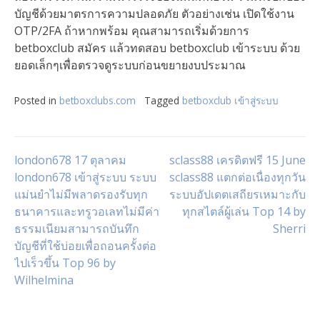
บัญชีด้วยมาตรการความปลอดภัย ตัวอย่างเช่น เปิดใช้งาน
OTP/2FA ถ้าหากพร้อม คุณสามารถเริ่มด้วยการ
betboxclub สมัคร แล้วทดสอบ betboxclub เข้าระบบ ด้วย
ยอดเล็กๆเพื่อตรวจดูระบบก่อนขยายงบประมาณ
Posted in
betboxclubs.com
Tagged
betboxclub เข้าสู่ระบบ
แนะแนว
london678 17 ตุลาคม
sclass88 เครดิตฟรี 15 June
london678 เข้าสู่ระบบ ระบบ
sclass88 แตกต่อเนื่องทุกวัน
แม่นยำไม่มีพลาดรองรับทุก
ระบบอัปเดตเสถียรเหมาะกับ
เรื่อง
ธนาคารและทรูวอเลทไม่มีค่า
ทุกสไตล์ผู้เล่น Top 14 by
ธรรมเนียมสามารถบันทึก
Sherri
บัญชีที่ใช้บ่อยเพื่อถอนครั้งต่อ
ไปเร็วขึ้น Top 96 by
Wilhelmina