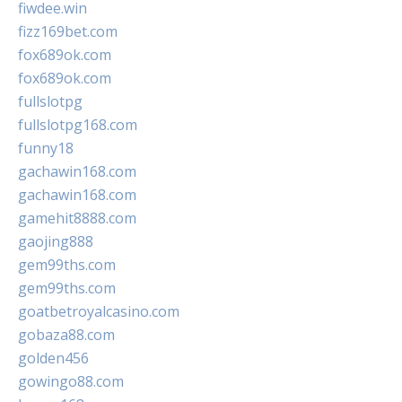
fiwdee.win
fizz169bet.com
fox689ok.com
fox689ok.com
fullslotpg
fullslotpg168.com
funny18
gachawin168.com
gachawin168.com
gamehit8888.com
gaojing888
gem99ths.com
gem99ths.com
goatbetroyalcasino.com
gobaza88.com
golden456
gowingo88.com