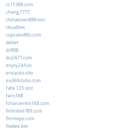
cc11388.com
chang7777
chinatown888.win
cloudbet
cupcake88x.com
debet
dr888
du2477.com
enjoy24.fun
erisauto.site
eu369clubs.com
fafa 123 slot
faro168
fcharoenkit168.com
finfinbet789.com
finnivips.com
fiwdee.bet