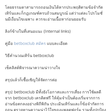
โดยธรรมดาสามารถถอนเงินได้หากประพฤติตามข้อจำกัด
เทิร์นและก็กฎเกณฑ์ครบถ้วนสมบูรณ์ แต่ว่าแต่ละโปรโมชั่
นมีเงื่อนไขเฉพาะ ควรจะอ่านเนื้อหาก่อนยอมรับ
ลิงก์ข้างในที่เสนอแนะ (Internal links)
คู่มือ
betboxclub สมัคร
แบบละเอียด
วิธีคำนวณเทิร์น betboxclub
เช็คลิสต์พิจารณาความน่าวางใจ
สรุปแล้วก็เชื้อเชิญให้จัดการต่อ
สรุป: betboxclub มีทั้งยังโอกาสและการเสี่ยง การใช้ผลดี
จาก betboxclub เครดิตฟรี ให้คุ้มจำเป็นต้องเริ่มจากการ
อ่านข้อตกลงอย่างพิถีพิถัน ประเมินเทิร์นและก็ข้อจำกัดการ
ถอน ตรวจทานความน่าไว้ใจของแพลตฟอร์ม รวมทั้งปกป้อง