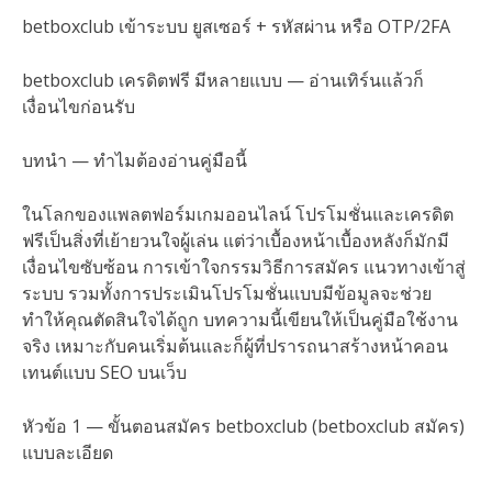
betboxclub เข้าระบบ ยูสเซอร์ + รหัสผ่าน หรือ OTP/2FA
betboxclub เครดิตฟรี มีหลายแบบ — อ่านเทิร์นแล้วก็
เงื่อนไขก่อนรับ
บทนำ — ทำไมต้องอ่านคู่มือนี้
ในโลกของแพลตฟอร์มเกมออนไลน์ โปรโมชั่นและเครดิต
ฟรีเป็นสิ่งที่เย้ายวนใจผู้เล่น แต่ว่าเบื้องหน้าเบื้องหลังก็มักมี
เงื่อนไขซับซ้อน การเข้าใจกรรมวิธีการสมัคร แนวทางเข้าสู่
ระบบ รวมทั้งการประเมินโปรโมชั่นแบบมีข้อมูลจะช่วย
ทำให้คุณตัดสินใจได้ถูก บทความนี้เขียนให้เป็นคู่มือใช้งาน
จริง เหมาะกับคนเริ่มต้นและก็ผู้ที่ปรารถนาสร้างหน้าคอน
เทนต์แบบ SEO บนเว็บ
หัวข้อ 1 — ขั้นตอนสมัคร betboxclub (betboxclub สมัคร)
แบบละเอียด