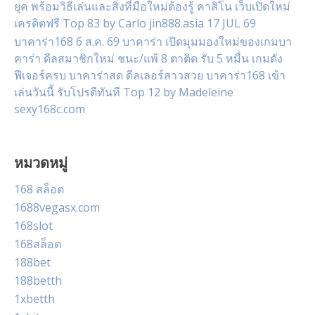
ยุค พร้อมวิธีเล่นและสิ่งที่มือใหม่ต้องรู้ คาสิโน เว็บเปิดใหม่
เครดิตฟรี Top 83 by Carlo jin888.asia 17 JUL 69
บาคาร่า168 6 ส.ค. 69 บาคาร่า เปิดมุมมองใหม่ของเกมบา
คาร่า ดีลสมาชิกใหม่ ชนะ/แพ้ 8 ตาติด รับ 5 หมื่น เกมดัง
ฟีเจอร์ครบ บาคาร่าสด ดีลเลอร์สาวสวย บาคาร่า168 เข้า
เล่นวันนี้ รับโปรดีทันที Top 12 by Madeleine
sexy168c.com
หมวดหมู่
168 สล็อต
1688vegasx.com
168slot
168สล็อต
188bet
188betth
1xbetth