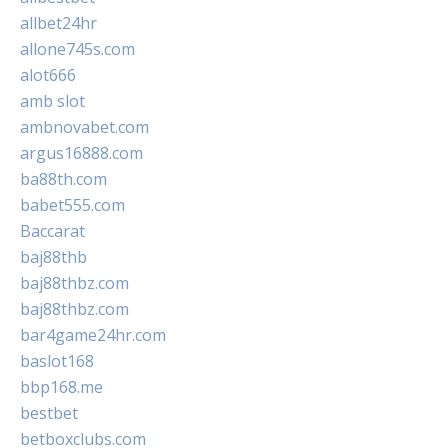
allbet24hr
allone745s.com
alot666
amb slot
ambnovabet.com
argus16888.com
ba88th.com
babet555.com
Baccarat
baj88thb
baj88thbz.com
baj88thbz.com
bar4game24hr.com
baslot168
bbp168.me
bestbet
betboxclubs.com