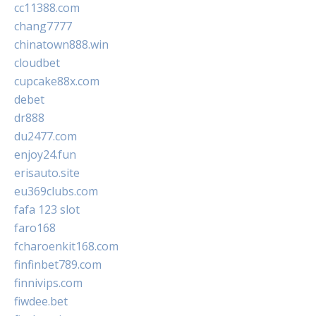
cc11388.com
chang7777
chinatown888.win
cloudbet
cupcake88x.com
debet
dr888
du2477.com
enjoy24.fun
erisauto.site
eu369clubs.com
fafa 123 slot
faro168
fcharoenkit168.com
finfinbet789.com
finnivips.com
fiwdee.bet