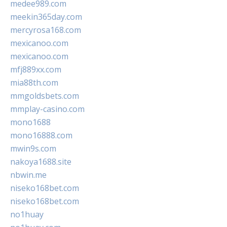
medee989.com
meekin365day.com
mercyrosa168.com
mexicanoo.com
mexicanoo.com
mfj889xx.com
mia88th.com
mmgoldsbets.com
mmplay-casino.com
mono1688
mono16888.com
mwin9s.com
nakoya1688.site
nbwin.me
niseko168bet.com
niseko168bet.com
no1huay