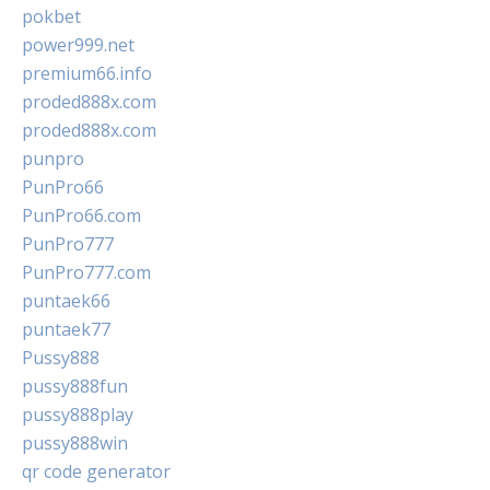
pokbet
power999.net
premium66.info
proded888x.com
proded888x.com
punpro
PunPro66
PunPro66.com
PunPro777
PunPro777.com
puntaek66
puntaek77
Pussy888
pussy888fun
pussy888play
pussy888win
qr code generator