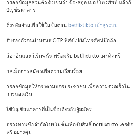
กรอกข้อมูลส่วนตัว ดังเช่นว่า ชื่อ-สกุล เบอร์โทรศัพท์ แล้วก็
บัญชีธนาคาร
ตั้งรหัสผ่านเพื่อใช้ในขั้นตอน
betflixtikto เข้าสู่ระบบ
รับรองตัวตนผ่านรหัส OTP ที่ส่งไปยังโทรศัพท์มือถือ
ล็อกอินและก็เริ่มพนัน พร้อมรับ betflixtikto เครดิตฟรี
กลเม็ดการสมัครเพื่อความเรียบร้อย
กรอกข้อมูลให้ตรงตามบัตรประชาชน เพื่อความรวดเร็วใน
การถอนเงิน
ใช้บัญชีธนาคารที่เป็นชื่อเดียวกับผู้สมัคร
ตรวจทานข้อจำกัดโปรโมชั่นเพื่อรับสิทธิ์ betflixtikto เครดิต
ฟรี อย่างคุ้ม