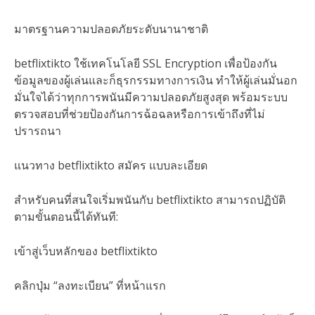
มาตรฐานความปลอดภัยระดับนานาชาติ
betflixtikto ใช้เทคโนโลยี SSL Encryption เพื่อป้องกัน
ข้อมูลของผู้เล่นและก็ธุรกรรมทางการเงิน ทำให้ผู้เล่นมั่นอก
มั่นใจได้ว่าทุกการพนันมีความปลอดภัยสูงสุด พร้อมระบบ
ตรวจสอบที่ช่วยป้องกันการฉ้อฉลหรือการเข้าถึงที่ไม่
ปรารถนา
แนวทาง betflixtikto สมัคร แบบละเอียด
สำหรับคนที่สนใจเริ่มพนันกับ betflixtikto สามารถปฏิบัติ
ตามขั้นตอนนี้ได้ทันที:
เข้าสู่เว็บหลักของ betflixtikto
คลิกปุ่ม “ลงทะเบียน” ที่หน้าแรก