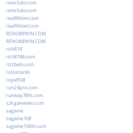
ramclubx.com
ramclubx.com
realflikbet.com
realflikbet.com
RENO88WIN.COM
RENO88WIN.COM
rich818
rich8188.com
rizzbetx.com
rockstar66
royal558
run24pro.com
runway789s.com
s2kgamewin.com
sagame
sagame168
sagame168th.com