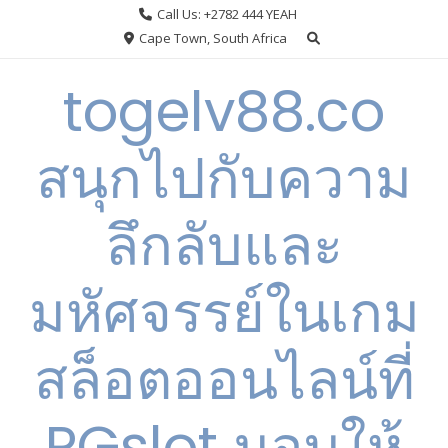
Skip
Call Us: +2782 444 YEAH
to
Cape Town, South Africa
content
togelv88.co
สนุกไปกับความ
ลึกลับและ
มหัศจรรย์ในเกม
สล็อตออนไลน์ที่
PGslot มอบให้