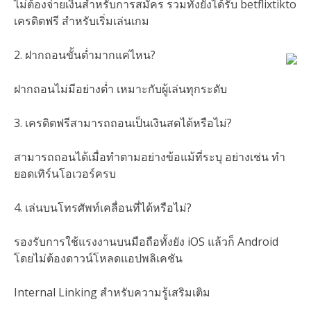
ไม่ต้องจ่ายเงินสำหรับการสมัคร รวมทั้งยังได้รับ betflixtikto
เครดิตฟรี สำหรับเริ่มเล่นเกม
2. ฝากถอนขั้นต่ำมากแค่ไหน?
ฝากถอนไม่มีอย่างต่ำ เหมาะกับผู้เล่นทุกระดับ
3. เครดิตฟรีสามารถถอนเป็นเงินสดได้หรือไม่?
สามารถถอนได้เมื่อทำตามอย่างข้อแม้ที่ระบุ อย่างเช่น ทำ
ยอดเทิร์นโอเวอร์ครบ
4. เล่นบนโทรศัพท์เคลื่อนที่ได้หรือไม่?
รองรับการใช้แรงงานบนมือถือทั้งยัง iOS แล้วก็ Android
โดยไม่ต้องดาวน์โหลดแอปพลิเคชัน
Internal Linking สำหรับความรู้เสริมเติม