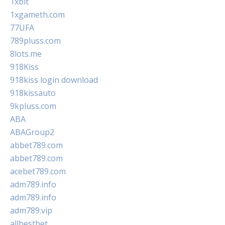
1xbit
1xgameth.com
77UFA
789pluss.com
8lots.me
918Kiss
918kiss login download
918kissauto
9kpluss.com
ABA
ABAGroup2
abbet789.com
abbet789.com
acebet789.com
adm789.info
adm789.info
adm789.vip
allbestbet