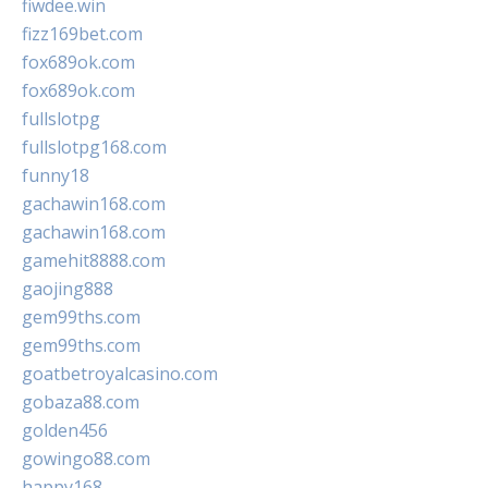
fiwdee.win
fizz169bet.com
fox689ok.com
fox689ok.com
fullslotpg
fullslotpg168.com
funny18
gachawin168.com
gachawin168.com
gamehit8888.com
gaojing888
gem99ths.com
gem99ths.com
goatbetroyalcasino.com
gobaza88.com
golden456
gowingo88.com
happy168