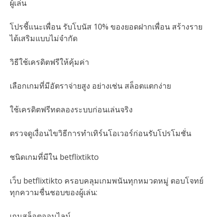
ผู้เล่น
โปรชี้แนะเพื่อน รับโบนัส 10% ของยอดฝากเพื่อน สร้างราย
ได้เสริมแบบไม่จำกัด
วิธีใช้เครดิตฟรีให้คุ้มค่า
เลือกเกมที่มีอัตราจ่ายสูง อย่างเช่น สล็อตแตกง่าย
ใช้เครดิตฟรีทดลองระบบก่อนเล่นจริง
ตรวจดูเงื่อนไขวิธีการทำเทิร์นโอเวอร์ก่อนรับโปรโมชั่น
ชนิดเกมที่มีใน betflixtikto
เว็บ betflixtikto ครอบคลุมเกมพนันทุกหมวดหมู่ ตอบโจทย์
ทุกความชื่นชอบของผู้เล่น:
เกมสล็อตออนไลน์