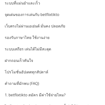
ระบบที่แม่นยำและเร็ว
จุดเด่นของการเล่นกับ betflixtikto
เว็บตรงไม่ผ่านเอเย่นต์ มั่นคง ปลอดภัย
รองรับภาษาไทย ใช้งานง่าย
ระบบเสถียร เล่นได้ไม่มีสะดุด
ฝากถอนเร็วทันใจ
โปรโมชั่นอัปเดตทุกสัปดาห์
คำถามที่มักพบ (FAQ)
1. betflixtikto สมัคร มีค่าใช้จ่ายไหม?