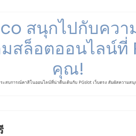
.co สนุกไปกับความ
มสล็อตออนไลน์ที่
คุณ!
ประสบการณ์คาสิโนออนไลน์ที่น่าตื่นเต้นกับ PGslot เว็บตรง สัมผัสความสนุก
ี