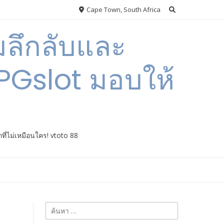
Cape Town, South Africa
ลึกลับและ
 PGslot มอบให้
ที่ไม่เหมือนใคร! vtoto 88
ค้นหา
สำหรับ: