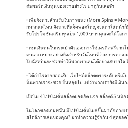
ต่อพอร์ตเงินทุนของเราอย่างไร มาดูกันเลยจ๊า
• เพิ่มจังหวะสำหรับในการชนะ (More Spins = Mor
กมากแค่ไหน จังหวะที่แจ็คพอตใหญ่จะแตกใส่หน้าก็ยิ่ง
รับโปรโมชั่นเสริมทุนเป็น 1,000 บาท คุณจะได้โอกาสป
• เซฟเงินทุนในกระเป๋าตัวเอง: การใช้เครดิตฟรีจาก
ตนเอง เหมาะอย่างยิ่งสำหรับวันไหนที่ต้องการทดลอ
โบนัสสปินจะช่วยทำให้พวกเราเล่นได้อย่างสบายใจ ไ
• ได้กำไรจากยอดเสีย: เว็บไซต์สล็อตตรงระดับพรีเมีย
นั้นพวกเราจะซวย ปั่นหลุดไป แต่ว่าพวกเรายังมีเงินก
เปิดโผ 4 โปรโมชั่นสล็อตยอดฮิต แจก สล็อต55 หนักจ
ในโลกของเกมพนัน มีโปรโมชั่นโผล่ขึ้นมาทักทายเรา
สไตล์การเล่นของคุณ? มาทำความรู้จักกับ 4 สุดยอดโปรโ