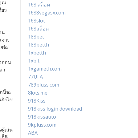
คุณ
168 สล็อต
ดียว
1688vegasx.com
168slot
168สล็อต
ือน
188bet
าเจาะ
188betth
ยจ้ะ!
1xbetth
1xbit
่งถอน
1xgameth.com
ล่า
77UFA
789pluss.com
กนี้จะ
8lots.me
ยังไง!
918Kiss
918kiss login download
918kissauto
9kpluss.com
ู้เล่น
ABA
ก็ดี