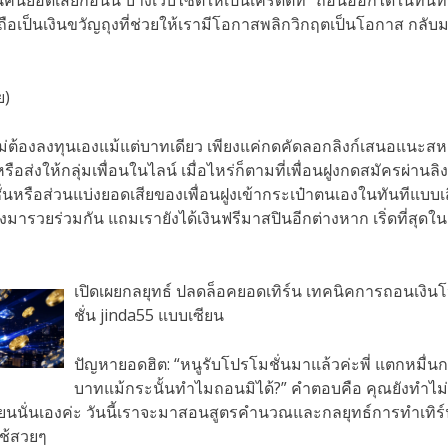
ินคืนยอดเสียก้อนนี้ บางเว็บไซต์ให้เป็นเครดิตที่ “ถอนออกได้ในทันท
 ถือเป็นเงินขวัญถุงที่ช่วยให้เรามีโอกาสพลิกวิกฤตเป็นโอกาส กลับ
ย)
 ไม่ต้องลงทุนเองแม้แต่บาทเดียว เพียงแค่กดคัดลอกลิงก์เสนอแนะส
ือส่งให้กลุ่มเพื่อนในไลน์ เมื่อไหร่ก็ตามที่เพื่อนฝูงกดสมัครผ่านลิ
นหรือส่วนแบ่งยอดเสียของเพื่อนฝูงเข้ากระเป๋าตนเองในทันทีแบบเ
ูงมารวยร่วมกัน แถมเรายังได้เงินฟรีมาสปินอีกต่างหาก เริ่ดที่สุด
เปิดเผยกลยุทธ์ ปลดล็อคยอดเทิร์น เทคนิคการถอนเงิน
ชั่น jinda55 แบบเซียน
ปัญหายอดฮิต: “หนูรับโปรโมชั่นมาแล้วค่ะพี่ แตกหมื่นก
บาทแม้กระนั้นทำไมถอนมิได้?” คำตอบคือ คุณยังทำไม
เวียนนั่นเองค่ะ วันนี้เราจะมาสอนสูตรคำนวณและกลยุทธ์การทำเทิ
ใช้สวยๆ