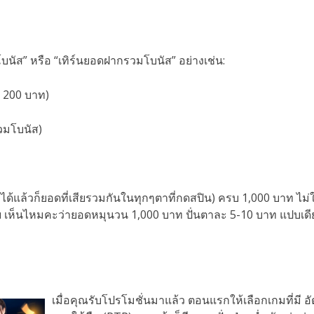
บนัส” หรือ “เทิร์นยอดฝากรวมโบนัส” อย่างเช่น:
น 200 บาท)
วมโบนัส)
่ได้แล้วก็ยอดที่เสียรวมกันในทุกๆตาที่กดสปิน) ครบ 1,000 บาท ไม่ใ
เลย เห็นไหมคะว่ายอดหมุนวน 1,000 บาท ปั่นตาละ 5-10 บาท แปบเดี
เมื่อคุณรับโปรโมชั่นมาแล้ว ตอนแรกให้เลือกเกมที่มี อ