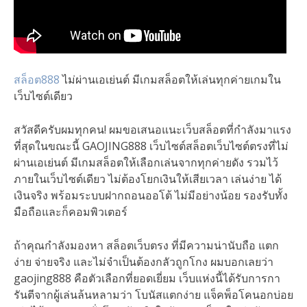
สล็อต888
ไม่ผ่านเอเย่นต์ มีเกมสล็อตให้เล่นทุกค่ายเกมใน
เว็บไซต์เดียว
สวัสดีครับผมทุกคน! ผมขอเสนอแนะเว็บสล็อตที่กำลังมาแรง
ที่สุดในขณะนี้ GAOJING888 เว็บไซต์สล็อตเว็บไซต์ตรงที่ไม่
ผ่านเอเย่นต์ มีเกมสล็อตให้เลือกเล่นจากทุกค่ายดัง รวมไว้
ภายในเว็บไซต์เดียว ไม่ต้องโยกเงินให้เสียเวลา เล่นง่าย ได้
เงินจริง พร้อมระบบฝากถอนออโต้ ไม่มีอย่างน้อย รองรับทั้ง
มือถือและก็คอมพิวเตอร์
ถ้าคุณกำลังมองหา สล็อตเว็บตรง ที่มีความน่านับถือ แตก
ง่าย จ่ายจริง และไม่จำเป็นต้องกลัวถูกโกง ผมบอกเลยว่า
gaojing888 คือตัวเลือกที่ยอดเยี่ยม เว็บแห่งนี้ได้รับการกา
รันตีจากผู้เล่นล้นหลามว่า โบนัสแตกง่าย แจ็คพ็อโคนอกบ่อย