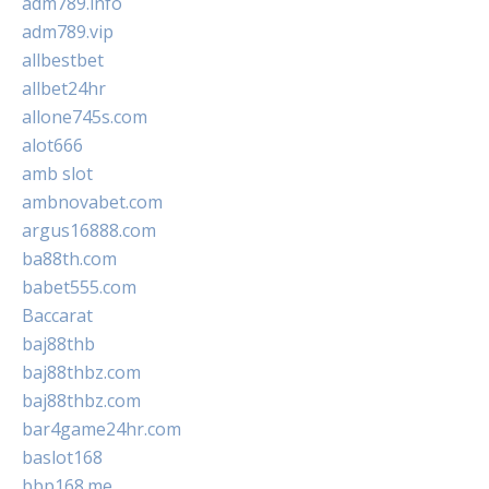
adm789.info
adm789.vip
allbestbet
allbet24hr
allone745s.com
alot666
amb slot
ambnovabet.com
argus16888.com
ba88th.com
babet555.com
Baccarat
baj88thb
baj88thbz.com
baj88thbz.com
bar4game24hr.com
baslot168
bbp168.me