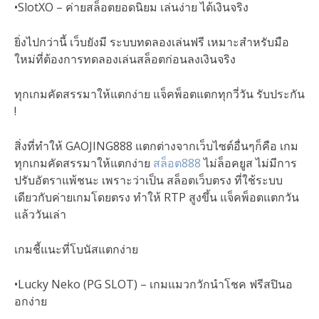
•SlotXO – ค่ายสล็อตยอดนิยม เล่นง่าย ได้เงินจริง
ยิ่งไปกว่านี้ เว็บยังมี ระบบทดลองเล่นฟรี เหมาะสำหรับมือ
ใหม่ที่ต้องการทดลองเล่นสล็อตก่อนลงเงินจริง
ทุกเกมคัดสรรมาให้แตกง่าย แจ็คพ็อตแตกทุกวี่วัน รับประกัน
!
สิ่งที่ทำให้ GAOJING888 แตกต่างจากเว็บไซต์อื่นๆก็คือ เกม
ทุกเกมคัดสรรมาให้แตกง่าย
สล็อต888
ไม่ล็อคยูส ไม่มีการ
ปรับอัตราแพ้ชนะ เพราะว่าเป็น สล็อตเว็บตรง ที่ใช้ระบบ
เดียวกับค่ายเกมโดยตรง ทำให้ RTP สูงขึ้น แจ็คพ็อตแตกวัน
แล้ววันเล่า
เกมชี้แนะที่โบนัสแตกง่าย
•Lucky Neko (PG SLOT) – เกมแมวกวักนำโชค ฟรีสปินอ
อกง่าย