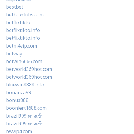
bestbet
betboxclubs.com
betflixtikto
betflixtikto.info
betflixtikto.info
betm4vip.com
betway
betwin6666.com
betworld369hot.com
betworld369hot.com
bluewin8888.info
bonanza99
bonus888
boonlert1688.com
brazil999 ทางเข้า
brazil999 ทางเข้า
bwvip4.com