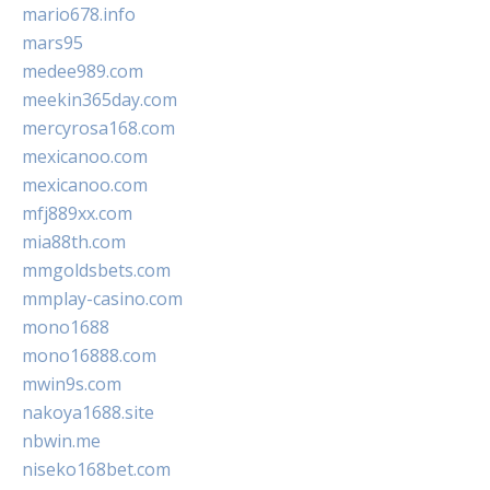
mario678.info
mars95
medee989.com
meekin365day.com
mercyrosa168.com
mexicanoo.com
mexicanoo.com
mfj889xx.com
mia88th.com
mmgoldsbets.com
mmplay-casino.com
mono1688
mono16888.com
mwin9s.com
nakoya1688.site
nbwin.me
niseko168bet.com