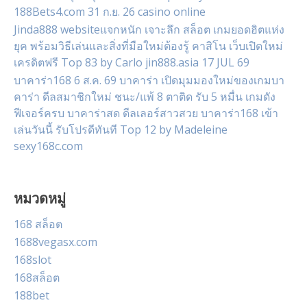
188Bets4.com 31 ก.ย. 26 casino online
Jinda888 websiteแจกหนัก เจาะลึก สล็อต เกมยอดฮิตแห่ง
ยุค พร้อมวิธีเล่นและสิ่งที่มือใหม่ต้องรู้ คาสิโน เว็บเปิดใหม่
เครดิตฟรี Top 83 by Carlo jin888.asia 17 JUL 69
บาคาร่า168 6 ส.ค. 69 บาคาร่า เปิดมุมมองใหม่ของเกมบา
คาร่า ดีลสมาชิกใหม่ ชนะ/แพ้ 8 ตาติด รับ 5 หมื่น เกมดัง
ฟีเจอร์ครบ บาคาร่าสด ดีลเลอร์สาวสวย บาคาร่า168 เข้า
เล่นวันนี้ รับโปรดีทันที Top 12 by Madeleine
sexy168c.com
หมวดหมู่
168 สล็อต
1688vegasx.com
168slot
168สล็อต
188bet