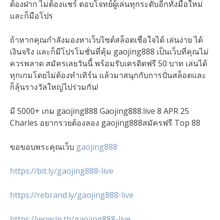
ต้องฝาก ไม่ต้องแชร์ ตอบโจทย์ผู้เล่นทุกระดับอีกทั้งมือใหม่
และก็มือโปร
ถ้าหากคุณกำลังมองหาเว็บไซต์สล็อตเชื่อใจได้ เล่นง่าย ได้
เงินจริง และก็มีโปรโมชั่นที่คุ้ม gaojing888 เป็นเว็บที่คุณไม่
ควรพลาด สมัครเลยวันนี้ พร้อมรับเครดิตฟรี 50 บาท เล่นได้
ทุกเกมโดยไม่ต้องทำเทิร์น แล้วมาสนุกกับการปั่นสล็อตและ
ก็ลุ้นรางวัลใหญ่ไปร่วมกัน!
มี 5000+ เกม gaojing888 Gaojing888.live 8 APR 25
Charles อยากรวยต้องลอง gaojing888สมัครฟรี Top 88
ขอขอบพระคุณเว็บ
gaojing888
https://bit.ly/gaojing888-live
https://rebrand.ly/gaojing888-live
https://wow.in.th/gaojing888-live