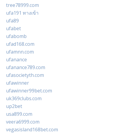
tree78999.com
ufa191 ทางเข้า
ufa89
ufabet
ufabomb
ufad168.com
ufamnn.com
ufanance
ufanance789.com
ufasocietyth.com
ufawinner
ufawinner99bet.com
uk369clubs.com
up2bet
usa899.com
veera6999.com
vegasisland168bet.com