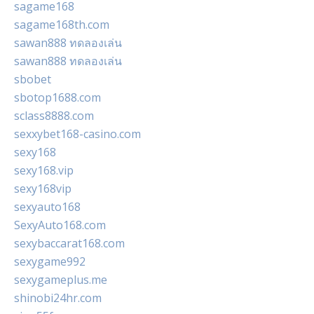
sagame168
sagame168th.com
sawan888 ทดลองเล่น
sawan888 ทดลองเล่น
sbobet
sbotop1688.com
sclass8888.com
sexxybet168-casino.com
sexy168
sexy168.vip
sexy168vip
sexyauto168
SexyAuto168.com
sexybaccarat168.com
sexygame992
sexygameplus.me
shinobi24hr.com