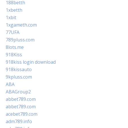
188betth
1xbetth
1xbit
1xgameth.com
77UFA
789pluss.com
8lots.me
918Kiss
918kiss login download
918kissauto
9kpluss.com
ABA
ABAGroup2
abbet789.com
abbet789.com
acebet789.com
adm789.info