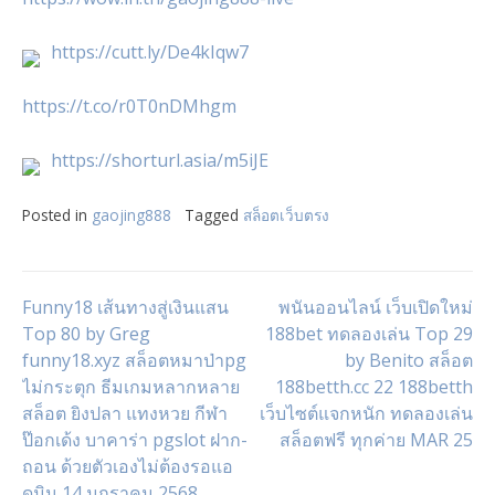
https://cutt.ly/De4kIqw7
https://t.co/r0T0nDMhgm
https://shorturl.asia/m5iJE
Posted in
gaojing888
Tagged
สล็อตเว็บตรง
แนะแนว
Funny18 เส้นทางสู่เงินแสน
พนันออนไลน์ เว็บเปิดใหม่
Top 80 by Greg
188bet ทดลองเล่น Top 29
funny18.xyz สล็อตหมาป่าpg
by Benito สล็อต
เรื่อง
ไม่กระตุก ธีมเกมหลากหลาย
188betth.cc 22 188betth
สล็อต ยิงปลา แทงหวย กีฬา
เว็บไซต์แจกหนัก ทดลองเล่น
ป๊อกเด้ง บาคาร่า pgslot ฝาก-
สล็อตฟรี ทุกค่าย MAR 25
ถอน ด้วยตัวเองไม่ต้องรอแอ
ดมิน 14 มกราคม 2568