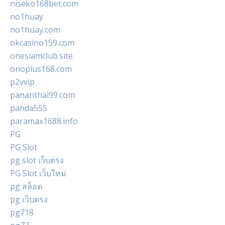
niseko168bet.com
no1huay
no1huay.com
okcasino159.com
onesiamclub.site
onoplus168.com
p2vvip
pananthai99.com
panda555
paramax1688.info
PG
PG Slot
pg slot เว็บตรง
PG Slot เว็บใหม่
pg สล็อต
pg เว็บตรง
pg718