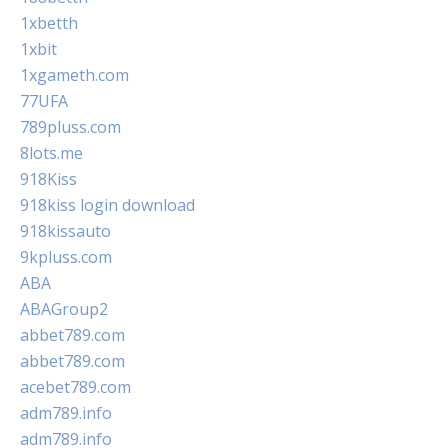
1xbetth
1xbit
1xgameth.com
77UFA
789pluss.com
8lots.me
918Kiss
918kiss login download
918kissauto
9kpluss.com
ABA
ABAGroup2
abbet789.com
abbet789.com
acebet789.com
adm789.info
adm789.info