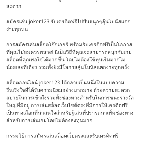
สะดวก
สมัครเล่น joker123 รับเครดิตฟรีไปปั่นสนุกๆลุ้นโบนัสแตก
ง่ายทุกหน
การสมัครเล่นสล็อตโจ๊กเกอร์ พร้อมรับเครดิตฟรีเป็นโอกาส
ที่คุณไม่สมควรพลาด! นี่เป็นวิธีที่คุณจะสามารถสนุกกับเกม
สล็อตที่คุณพอใจได้มากขึ้น โดยไม่ต้องใช้ทุนเริ่มมากไม่
น้อยเลยทีเดียว รวมทั้งยังมีโอกาสลุ้นโบนัสแตกง่ายทุกครั้ง
สล็อตออนไลน์ joker123 ได้กลายเป็นหนึ่งในแบบความ
รื่นเริงใจที่ได้รับความนิยมอย่างมากมาย ด้วยความสะดวก
สบายในการเข้าถึงรวมทั้งช่องทางสำหรับในการชนะรางวัล
ใหญ่ที่มีอยู่ การเล่นสล็อตเว็บไซต์ตรงที่มีการให้เครดิตฟรี
เป็นทางเลือกที่น่าสนใจสำหรับผู้เล่นที่ปรารถนาเพิ่มช่องทาง
สำหรับการเล่นเกมโดยไม่ต้องลงทุนมาก
กรรมวิธีการสมัครเล่นสล็อตเว็บตรงและรับเครดิตฟรี