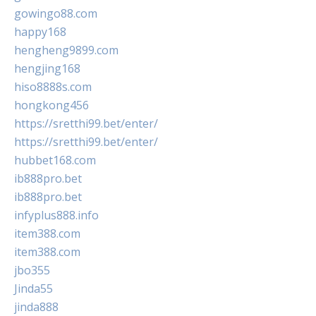
gowingo88.com
happy168
hengheng9899.com
hengjing168
hiso8888s.com
hongkong456
https://sretthi99.bet/enter/
https://sretthi99.bet/enter/
hubbet168.com
ib888pro.bet
ib888pro.bet
infyplus888.info
item388.com
item388.com
jbo355
Jinda55
jinda888