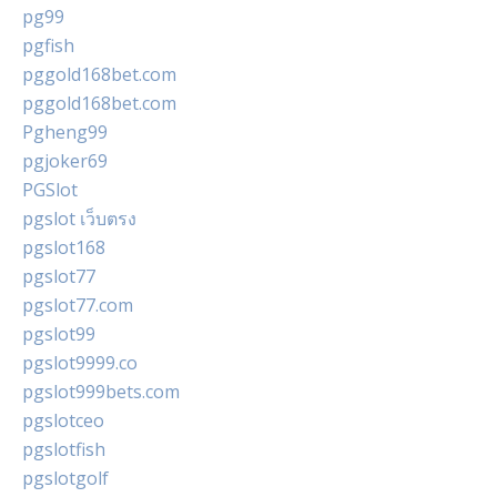
pg99
pgfish
pggold168bet.com
pggold168bet.com
Pgheng99
pgjoker69
PGSlot
pgslot เว็บตรง
pgslot168
pgslot77
pgslot77.com
pgslot99
pgslot9999.co
pgslot999bets.com
pgslotceo
pgslotfish
pgslotgolf