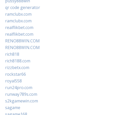
pussy888win
qr code generator
ramclubx.com
ramclubx.com
realflikbet.com
realflikbet.com
RENO88WIN.COM
RENO88WIN.COM
rich818
rich8188.com
rizzbetx.com
rockstar66
royal558
run24pro.com
runway789s.com
s2kgamewin.com
sagame
sagame168