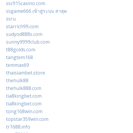
ssc915casino.com
ssgame666 เข้าสู่ระบบ ล่าสุด
ssru
starrich99.com
sudyod888s.com
sunny9999club.com
t88golds.com
tangtem168
temmax69
thaisiambet.store
thehulk88
thehulk888.com
tia8kingbet.com
tia8kingbet.com
tong168win.com
topstar359win.com
tr1688.info