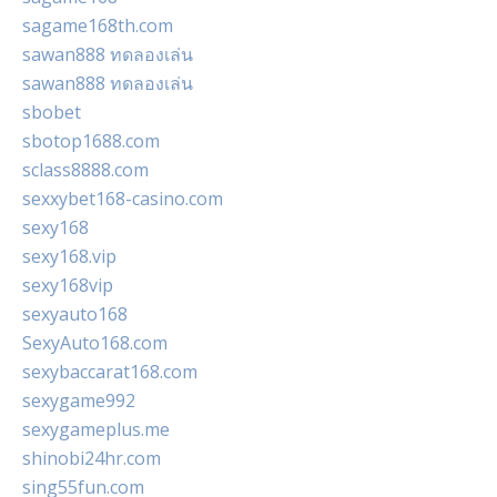
sagame168th.com
sawan888 ทดลองเล่น
sawan888 ทดลองเล่น
sbobet
sbotop1688.com
sclass8888.com
sexxybet168-casino.com
sexy168
sexy168.vip
sexy168vip
sexyauto168
SexyAuto168.com
sexybaccarat168.com
sexygame992
sexygameplus.me
shinobi24hr.com
sing55fun.com