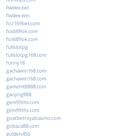
fiwdee.bet
fiwdee.win
fizz169bet.com
fox689ok.com
fox689ok.com
fullslotpg
fullslotpg168.com
funny18
gachawin168.com
gachawin168.com
gamehit8888.com
gaojing888
gem99ths.com
gem99ths.com
goatbetroyalcasino.com
gobaza88.com
golden456