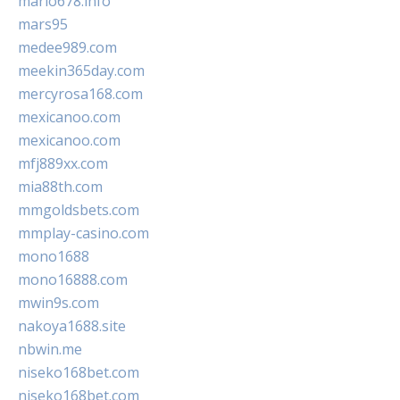
mario678.info
mars95
medee989.com
meekin365day.com
mercyrosa168.com
mexicanoo.com
mexicanoo.com
mfj889xx.com
mia88th.com
mmgoldsbets.com
mmplay-casino.com
mono1688
mono16888.com
mwin9s.com
nakoya1688.site
nbwin.me
niseko168bet.com
niseko168bet.com