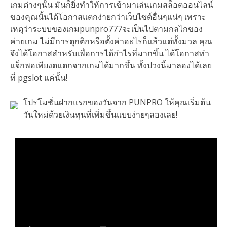
เกมต่างๆนั้น มันก็ยิ่งทำให้การเข้ามาเล่นเกมสล็อตออนไลน์
ของคุณนั้นได้โอกาสแตกง่ายกว่าเว็บไซต์อื่นๆแน่ๆ เพราะ
เหตุว่าระบบของเกมpunpro777จะเป็นไปตามกลไกของ
ค่ายเกม ไม่มีการตุกติกหรือตั้งค่าอะไรก็แล้วแต่ทั้งมวล คุณ
จึงได้โอกาสสำหรับเพื่อการได้กำไรที่มากขึ้น ได้โอกาสทำ
แจ็กพอเพียงตแตกจากเกมได้มากขึ้น ทั้งปวงนี้มาลองได้เลย
ที่ pgslot แค่นั้น!
โปรโมชั่นฝากแรกของวันจาก PUNPRO ให้คุณเริ่มต้น
วันใหม่ด้วยเงินทุนที่เพิ่มขึ้นแบบง่ายๆลองเลย!