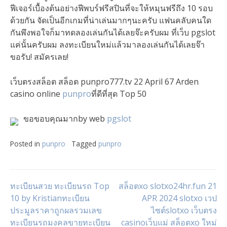
ฟีเจอร์เบื้องต้นอย่างฟีพบร์ฟรีสปินที่จะให้หมุนฟรีถึง 10 รอบ
ด้วยกัน จัดเป็นอีกเกมที่น่าเล่นมากๆนะครับ แฟนคลับคนใด
กันพึงพอใจก็มาทดลองเล่นกันได้เลยจ๊ะครับผม ที่เว็บ pgslot
แค่นั้นครับผม ลงทะเบียนใหม่แล้วมาลองเล่นกันได้เลยจ๊า
ขอรับ! สมัครเลย!
เว็บตรงสล็อต สล็อต punpro777.tv 22 April 67 Arden
casino online
punpro
ที่ดีที่สุด Top 50
ขอขอบคุณมากby web
pgslot
Posted in
punpro
Tagged
punpro
แนะแนว
ทะเบียนสวย ทะเบียนรถ Top
สล็อตxo slotxo24hr.fun 21
10 by Kristianทะเบียน
APR 2024 slotxo เวป
ประมูลราคาถูกผลรวมเลข
ไซต์slotxo เว็บตรง
เรื่อง
ทะเบียนรถมงคลขายทะเบียน
casinoเว็บแม่ สล็อตxo ใหม่