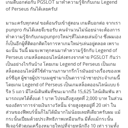
เกมดีบอกต่อกับ PGSLOT มาทำความรู้จักกับเกม Legend
of Perseus กันได้เลยครับ!
มานะครับทุกคน! ขอต้อนรับเข้าสู่ตอน เกมดีบอกต่อ จากเรา
punpro กันได้เลยจ๊ะขอรับ คนจำนวนไม่น้อยน่าจะต้องการ
ทำความรู้จักกับเกมpunproใหม่ๆที่ไม่เคยเล่นบ้าง ซึ่งผมเอง
ก็เป็นอีกผู้ที่ติดอกติดใจการหาเกมใหม่ๆเล่นอยู่ตลอด เพราะ
ฉะนั้น วันนี้ ผมจะพาทุกคนมาทำความรู้จักกับ Legend of
Perseus เกมสล็อตออนไลน์ส่งตรงจากค่าย PGSLOT กันว่า
เป็นอย่างไรกันบ้าง โดยเกม Legend of Perseus เป็นเกม
สล็อตออนไลน์ที่ใช้ตำนานภาษากรีกโรมันอย่างเรื่องของเพ
อร์ซีอุส ผู้ชายผู้ปราบเมดูซ่ามาเป็นดารานำชายประจำเกมนี้
โดยเกม Legend of Perseus เป็นเกมสล็อตออนไลน์แบบ 6
รีล 5 แถว มีไลน์เดินพัมที่ชนะมากถึง 15,625 ไลน์เดิมพัน สา
มารถเบทได้ตั้งแต่ 1 บาท ไปจนถึงสูงสุดที่ 2,000 บาท ในส่วน
ของอัตราการจ่ายเงินรางวัลนั้น จ่ายสูงสุดอยู่ที่ 20 เท่า ใน
ส่วนของฟีพบร์นั้นก็ไม่ได้มีมากไม่น้อยเลยทีเดียวครับผม แม้
กระนั้นเปี่ยมด้วยประสิทธิภาพเหมือนกัน มีตั้งแม้กระนั้น
ฟีเจอร์ตัวคูณเครื่องหมายใหญ่ที่จ่ายหนักถึง 10 เท่า รวมทั้ง