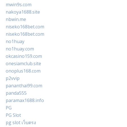
mwin9s.com
nakoya1688.site
nbwin.me
niseko168bet.com
niseko168bet.com
no1huay
no1huay.com
okcasino159.com
onesiamclub.site
onoplus168.com
p2vvip
pananthai99.com
panda555
paramax1688.info
PG
PG Slot
pg slot เว็บตรง