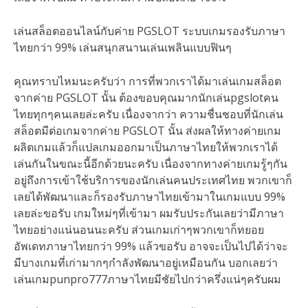
เล่นสล็อตออนไลน์กับค่าย PGSLOT ระบบเกมรองรับภาษา
ไทยกว่า 99% เล่นสนุกสนานเล่นเพลินแบบฟินๆ
คุณทราบไหมนะครับว่า การที่พวกเราได้มาเล่นเกมสล็อต
จากค่าย PGSLOT นั้น ต้องขอบคุณมากนักเล่นpgslotคน
ไทยทุกๆคนเลยล่ะครับ เนื่องจากว่า ความชื่นชอบที่นักเล่น
สล็อตมีต่อเกมจากค่าย PGSLOT นั้น ส่งผลให้ทางค่ายเกม
ผลิตเกมแล้วก็แปลเกมออกมาเป็นภาษาไทยให้พวกเราได้
เล่นกันในขณะนี้อีกด้วยนะครับ เนื่องจากทางค่ายเกมรู้ๆกัน
อยู่ถึงการเข้าใช้บริการของนักเล่นคนประเทศไทย พวกเขาก็
เลยได้พัฒนาและก็รองรับภาษาไทยเข้ามาในเกมแบบ 99%
เลยล่ะขอรับ เกมใหม่ๆที่เข้ามา ผมรับประกันเลยว่ามีภาษา
ไทยอย่างแน่นอนนะครับ ส่วนเกมเก่าๆพวกเขาก็ทยอย
อัพเดทภาษาไทยกว่า 99% แล้วขอรับ อาจจะเป็นไปได้ว่าจะ
มีบางเกมที่เก่ามากๆกำลังพัฒนาอยู่เหมือนกัน บอกเลยว่า
เล่นเกมpunpro777ภาษาไทยมีชัยไปกว่าครึ่งแน่ๆครับผม