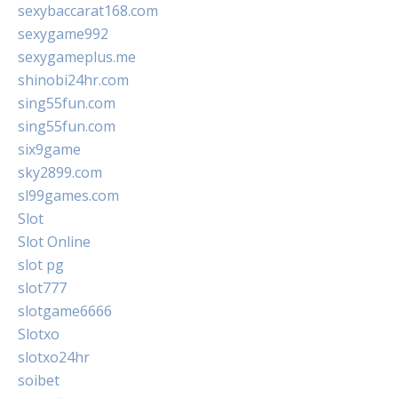
sexybaccarat168.com
sexygame992
sexygameplus.me
shinobi24hr.com
sing55fun.com
sing55fun.com
six9game
sky2899.com
sl99games.com
Slot
Slot Online
slot pg
slot777
slotgame6666
Slotxo
slotxo24hr
soibet