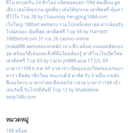
สิโน ครบครัน 24 ชั่วโมง แจ็คพอตแตก 10M ต่อเดือน ยูส
เดียว เล่นได้ทุกเกม ยูสเดียว เล่นได้ทุกเกม เครดิตฟรี คุ้มค่า
ที่ไว้ใจ Top 28 by Chauncey hengjing168d.com
เว็บใหญ่ 188bet webตรง รวมโปรสล็อตล่าสุด ฝากน้อยรับ
โบนัสเยอะ คุ้มที่สุด เครดิตฟรี Top 58 by Harriett
188Bets4.com 31 ก.ย. 26 casino online
Jinda888 websiteแจกหนัก เจาะลึก สล็อต เกมยอดฮิตแห่ง
ยุค พร้อมวิธีเล่นและสิ่งที่มือใหม่ต้องรู้ คาสิโน เว็บเปิดใหม่
เครดิตฟรี Top 83 by Carlo jin888.asia 17 JUL 69
บาคาร่า168 6 ส.ค. 69 บาคาร่า เปิดมุมมองใหม่ของเกมบา
คาร่า ดีลสมาชิกใหม่ ชนะ/แพ้ 8 ตาติด รับ 5 หมื่น เกมดัง
ฟีเจอร์ครบ บาคาร่าสด ดีลเลอร์สาวสวย บาคาร่า168 เข้า
เล่นวันนี้ รับโปรดีทันที Top 12 by Madeleine
sexy168c.com
หมวดหมู่
168 สล็อต