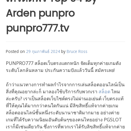
Arden punpro
punpro777.tv
Posted on
29 กุมภาพันธ์ 2024
by
Bruce Ross
PUNPRO777 สล็อตเว็บตรงแตกหนัก จัดเต็มทุกค่ายเกมดัง
ระดับโลกล้นหลาม ประกันความปังแล้ววันนี้ สมัครเลย!
ถ้าว่าแนวทางการทำผลกำไรจากการเล่นสล็อตออนไลน์เป็น
สิ่งที่คุณอยากล่ะก็ มาลองใช้บริการกับพวกเรา
สล็อต
ไหม
ล่ะครับ? เราเป็นสล็อตเว็บไซต์ตรงไม่ผ่านเอเย่นต์ เว็บตรงแท้
ที่ให้คุณได้มากกว่าคนใดกันแน่ มีลิขสิทธิ์แท้จากค่ายเกม
สล็อตออนไลน์ชั้นหนึ่งระดับนานาชาติมากมาย อย่างค่าย
เกมที่ได้รับความนิยมอันดับต้นๆของคนไทยอย่าง PGSLOT
เราก็มีเช่นเดียวกัน ซึ่งการที่พวกเราได้รับลิขสิทธิ์แท้จากค่าย