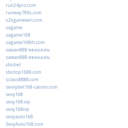
run24pro.com
runway789s.com
s2kgamewin.com
sagame
sagame168
sagame168th.com
sawan888 ทดลองเล่น
sawan888 ทดลองเล่น
sbobet
sbotop1688.com
sclass8888.com
sexxybet168-casino.com
sexy168
sexy168.vip
sexy168vip
sexyauto168
SexyAuto168.com