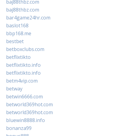
baj88thbz.com
baj88thbz.com
bar4game24hr.com
baslot168
bbp168.me
bestbet
betboxclubs.com
betflixtikto
betflixtikto.info
betflixtikto.info
betm4vip.com
betway
betwin6666.com
betworld369hot.com
betworld369hot.com
bluewin8888.info
bonanza99
bonus888