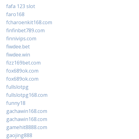
fafa 123 slot
faro168
fcharoenkit168.com
finfinbet789.com
finnivips.com
fiwdee.bet
fiwdee.win
fizz169bet.com
fox689ok.com
fox689ok.com
fullslotpg
fullslotpg168.com
funny18
gachawin168.com
gachawin168.com
gamehit8888.com
gaojing888