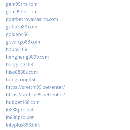
gem99ths.com
gem99ths.com
goatbetroyalcasino.com
gobaza88.com
golden456
gowingo88.com
happy168
hengheng9899.com
hengjing168
hiso8888s.com
hongkong456
https://sretthi99.bet/enter/
https://sretthi99.bet/enter/
hubbet168.com
ib888pro.bet
ib888pro.bet
infyplus888.info