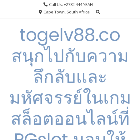
Skip
Call Us: +2782 444 YEAH
to
Cape Town, South Africa
content
togelv88.co
สนุกไปกับความ
ลึกลับและ
มหัศจรรย์ในเกม
สล็อตออนไลน์ที่
PGslot มอบให้