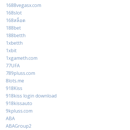
1688vegasx.com
168slot
168สล็อต
188bet
188betth
1xbetth
1xbit
1xgameth.com
77UFA
789pluss.com
8lots.me
918Kiss
918kiss login download
918kissauto
9kpluss.com
ABA
ABAGroup2