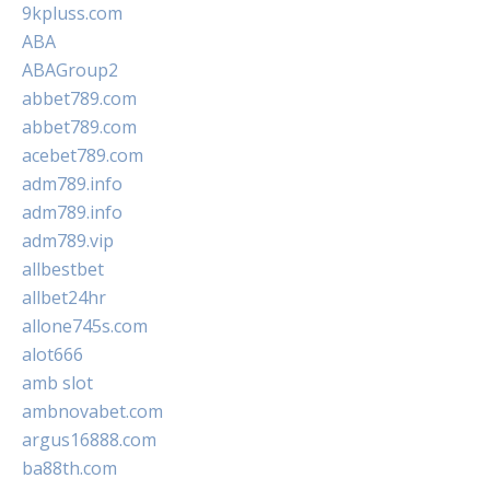
9kpluss.com
ABA
ABAGroup2
abbet789.com
abbet789.com
acebet789.com
adm789.info
adm789.info
adm789.vip
allbestbet
allbet24hr
allone745s.com
alot666
amb slot
ambnovabet.com
argus16888.com
ba88th.com