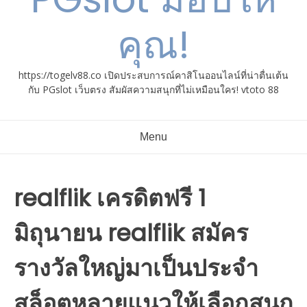
คุณ!
https://togelv88.co เปิดประสบการณ์คาสิโนออนไลน์ที่น่าตื่นเต้น
กับ PGslot เว็บตรง สัมผัสความสนุกที่ไม่เหมือนใคร! vtoto 88
Menu
realflik เครดิตฟรี 1
มิถุนายน realflik สมัคร
รางวัลใหญ่มาเป็นประจำ
สล็อตหลายแนวให้เลือกสนุก