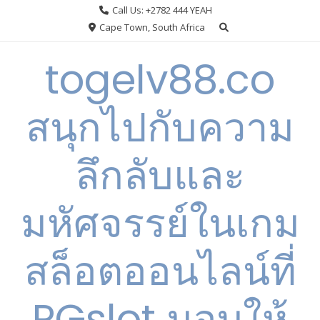
Skip
Call Us: +2782 444 YEAH
to
Cape Town, South Africa
content
togelv88.co
สนุกไปกับความ
ลึกลับและ
มหัศจรรย์ในเกม
สล็อตออนไลน์ที่
PGslot มอบให้