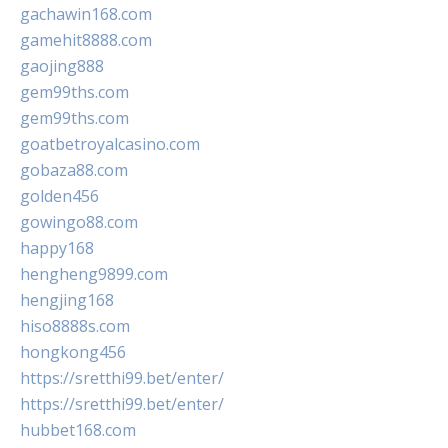
gachawin168.com
gamehit8888.com
gaojing888
gem99ths.com
gem99ths.com
goatbetroyalcasino.com
gobaza88.com
golden456
gowingo88.com
happy168
hengheng9899.com
hengjing168
hiso8888s.com
hongkong456
https://sretthi99.bet/enter/
https://sretthi99.bet/enter/
hubbet168.com