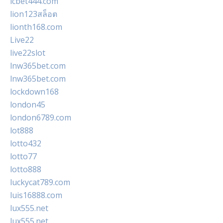
lcbet444.com
lion123สล็อต
lionth168.com
Live22
live22slot
lnw365bet.com
lnw365bet.com
lockdown168
london45
london6789.com
lot888
lotto432
lotto77
lotto888
luckycat789.com
luis16888.com
lux555.net
lux555.net