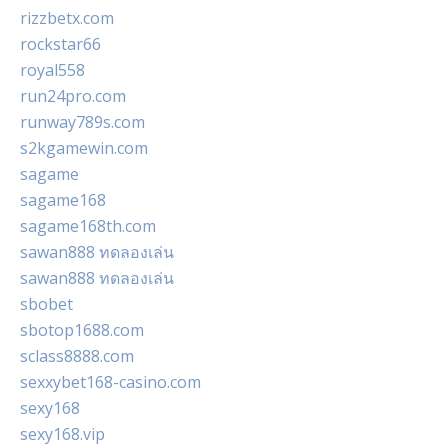
rizzbetx.com
rockstar66
royal558
run24pro.com
runway789s.com
s2kgamewin.com
sagame
sagame168
sagame168th.com
sawan888 ทดลองเล่น
sawan888 ทดลองเล่น
sbobet
sbotop1688.com
sclass8888.com
sexxybet168-casino.com
sexy168
sexy168.vip