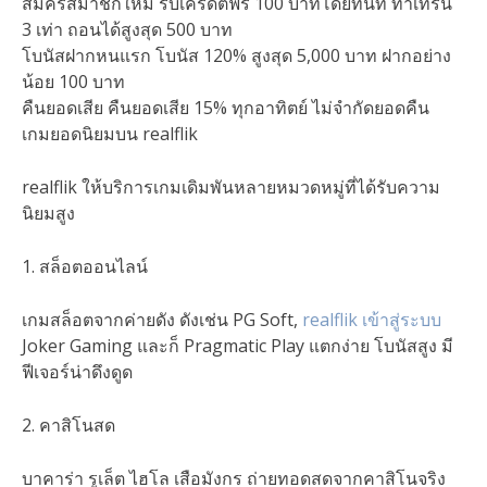
สมัครสมาชิกใหม่ รับเครดิตฟรี 100 บาทโดยทันที ทำเทิร์น
3 เท่า ถอนได้สูงสุด 500 บาท
โบนัสฝากหนแรก โบนัส 120% สูงสุด 5,000 บาท ฝากอย่าง
น้อย 100 บาท
คืนยอดเสีย คืนยอดเสีย 15% ทุกอาทิตย์ ไม่จำกัดยอดคืน
เกมยอดนิยมบน realflik
realflik ให้บริการเกมเดิมพันหลายหมวดหมู่ที่ได้รับความ
นิยมสูง
1. สล็อตออนไลน์
เกมสล็อตจากค่ายดัง ดังเช่น PG Soft,
realflik เข้าสู่ระบบ
Joker Gaming และก็ Pragmatic Play แตกง่าย โบนัสสูง มี
ฟีเจอร์น่าดึงดูด
2. คาสิโนสด
บาคาร่า รูเล็ต ไฮโล เสือมังกร ถ่ายทอดสดจากคาสิโนจริง