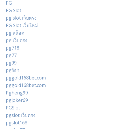
PG
PG Slot
pg slot เว็บตรง
PG Slot เว็บใหม่
pg สล็อต
pg เว็บตรง
pg718
pg77
pg99
pgfish
pggold168bet.com
pggold168bet.com
Pgheng99
pgjoker69
PGSlot
pgslot เว็บตรง
pgslot168