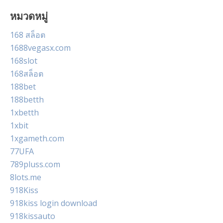
หมวดหมู่
168 สล็อต
1688vegasx.com
168slot
168สล็อต
188bet
188betth
1xbetth
1xbit
1xgameth.com
77UFA
789pluss.com
8lots.me
918Kiss
918kiss login download
918kissauto