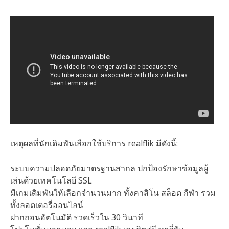
เหตุผลที่นักเดิมพันเลือกใช้บริการ realflik มีดังนี้:
ระบบความปลอดภัยมาตรฐานสากล ปกป้องรักษาข้อมูลผู้
เล่นด้วยเทคโนโลยี SSL
มีเกมเดิมพันให้เลือกจำนวนมาก ทั้งคาสิโน สล็อต กีฬา รวม
ทั้งลอตเตอรี่ออนไลน์
ฝากถอนอัตโนมัติ รวดเร็วใน 30 วินาที