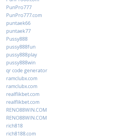
PunPro777
PunPro777.com
puntaek66
puntaek77
Pussy888
pussy888fun
pussy888play
pussy888win
qr code generator
ramclubx.com
ramclubx.com
realflikbet.com
realflikbet.com
RENO88WIN.COM
RENO88WIN.COM
rich818
rich8188.com