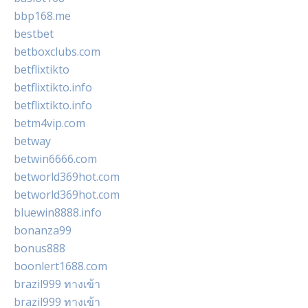
bbp168.me
bestbet
betboxclubs.com
betflixtikto
betflixtikto.info
betflixtikto.info
betm4vip.com
betway
betwin6666.com
betworld369hot.com
betworld369hot.com
bluewin8888.info
bonanza99
bonus888
boonlert1688.com
brazil999 ทางเข้า
brazil999 ทางเข้า