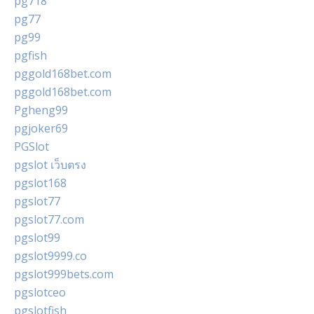
pg718
pg77
pg99
pgfish
pggold168bet.com
pggold168bet.com
Pgheng99
pgjoker69
PGSlot
pgslot เว็บตรง
pgslot168
pgslot77
pgslot77.com
pgslot99
pgslot9999.co
pgslot999bets.com
pgslotceo
pgslotfish