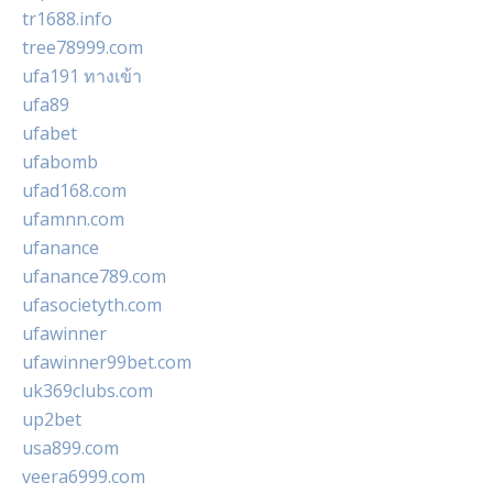
tr1688.info
tree78999.com
ufa191 ทางเข้า
ufa89
ufabet
ufabomb
ufad168.com
ufamnn.com
ufanance
ufanance789.com
ufasocietyth.com
ufawinner
ufawinner99bet.com
uk369clubs.com
up2bet
usa899.com
veera6999.com