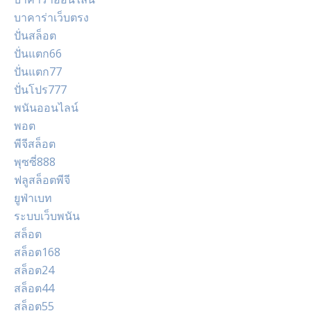
บาคาร่าเว็บตรง
ปั่นสล็อต
ปั่นแตก66
ปั่นแตก77
ปั่นโปร777
พนันออนไลน์
พอต
พีจีสล็อต
พุซซี่888
ฟลูสล็อตพีจี
ยูฟ่าเบท
ระบบเว็บพนัน
สล็อต
สล็อต168
สล็อต24
สล็อต44
สล็อต55