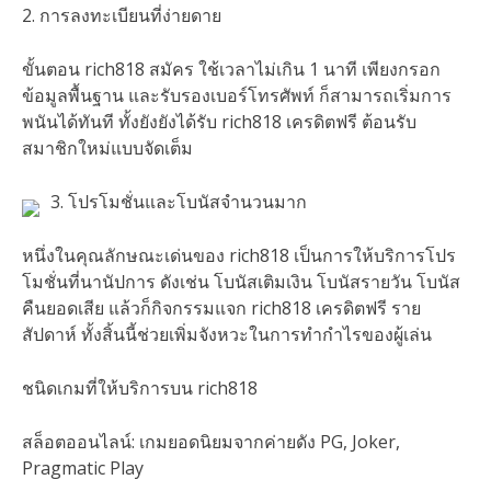
2. การลงทะเบียนที่ง่ายดาย
ขั้นตอน rich818 สมัคร ใช้เวลาไม่เกิน 1 นาที เพียงกรอก
ข้อมูลพื้นฐาน และรับรองเบอร์โทรศัพท์ ก็สามารถเริ่มการ
พนันได้ทันที ทั้งยังยังได้รับ rich818 เครดิตฟรี ต้อนรับ
สมาชิกใหม่แบบจัดเต็ม
3. โปรโมชั่นและโบนัสจำนวนมาก
หนึ่งในคุณลักษณะเด่นของ rich818 เป็นการให้บริการโปร
โมชั่นที่นานัปการ ดังเช่น โบนัสเติมเงิน โบนัสรายวัน โบนัส
คืนยอดเสีย แล้วก็กิจกรรมแจก rich818 เครดิตฟรี ราย
สัปดาห์ ทั้งสิ้นนี้ช่วยเพิ่มจังหวะในการทำกำไรของผู้เล่น
ชนิดเกมที่ให้บริการบน rich818
สล็อตออนไลน์: เกมยอดนิยมจากค่ายดัง PG, Joker,
Pragmatic Play