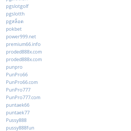
pgslotgolf
pgslotth
pgสล็อต
pokbet
power999.net
premium66.info
proded888x.com
proded888x.com
punpro
PunPro66
PunPro66.com
PunPro777
PunPro777.com
puntaek66
puntaek77
Pussy888
pussy888fun