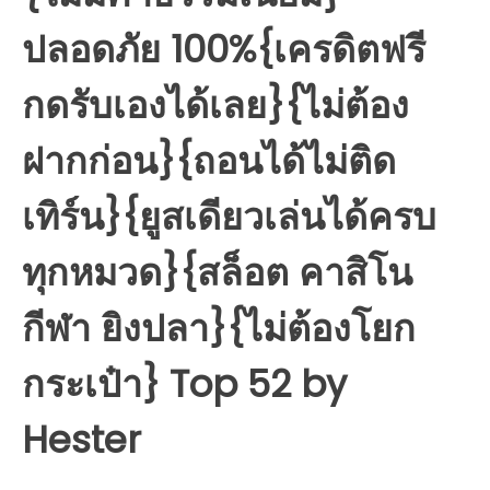
ปลอดภัย 100%{เครดิตฟรี
กดรับเองได้เลย}{ไม่ต้อง
ฝากก่อน}{ถอนได้ไม่ติด
เทิร์น}{ยูสเดียวเล่นได้ครบ
ทุกหมวด}{สล็อต คาสิโน
กีฬา ยิงปลา}{ไม่ต้องโยก
กระเป๋า} Top 52 by
Hester