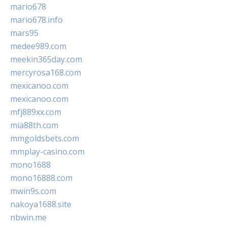
mario678
mario678.info
mars95
medee989.com
meekin365day.com
mercyrosa168.com
mexicanoo.com
mexicanoo.com
mfj889xx.com
mia88th.com
mmgoldsbets.com
mmplay-casino.com
mono1688
mono16888.com
mwin9s.com
nakoya1688.site
nbwin.me