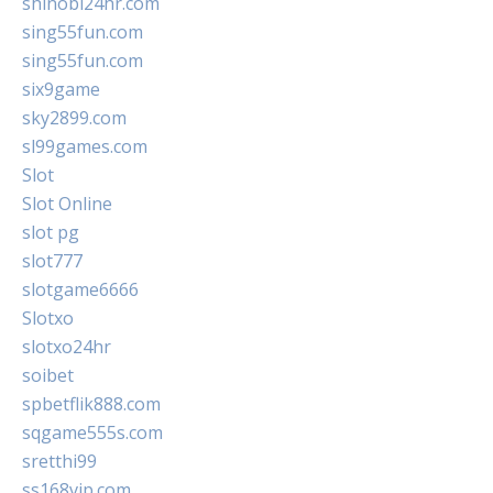
shinobi24hr.com
sing55fun.com
sing55fun.com
six9game
sky2899.com
sl99games.com
Slot
Slot Online
slot pg
slot777
slotgame6666
Slotxo
slotxo24hr
soibet
spbetflik888.com
sqgame555s.com
sretthi99
ss168vip.com