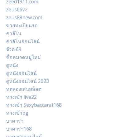
zeed1911.com
zeus66v2
zeus88new.com
ขายทะเบียนรถ
คาสิโน
คาสิโนออนไลน์
จ๊วด 69
ชื่อหมวดหมู่ใหม่
ดูหนัง
ดูหนังออนไลน์
ดูหนังออนไลน์ 2023
ทดลองเล่นสล็อต
ทางเข้า live22
ทางเข้า Sexybaccarat168
ทางเข้าpg
บาคาร่า
บาคาร่า168
บาคาร่าออนไลน์