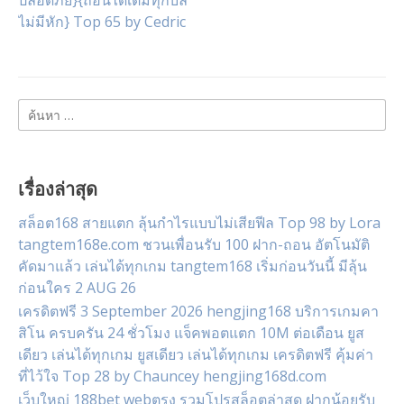
ไม่มีหัก} Top 65 by Cedric
ค้นหา
สำหรับ:
เรื่องล่าสุด
สล็อต168 สายแตก ลุ้นกำไรแบบไม่เสียฟีล Top 98 by Lora
tangtem168e.com ชวนเพื่อนรับ 100 ฝาก-ถอน อัตโนมัติ
คัดมาแล้ว เล่นได้ทุกเกม tangtem168 เริ่มก่อนวันนี้ มีลุ้น
ก่อนใคร 2 AUG 26
เครดิตฟรี 3 September 2026 hengjing168 บริการเกมคา
สิโน ครบครัน 24 ชั่วโมง แจ็คพอตแตก 10M ต่อเดือน ยูส
เดียว เล่นได้ทุกเกม ยูสเดียว เล่นได้ทุกเกม เครดิตฟรี คุ้มค่า
ที่ไว้ใจ Top 28 by Chauncey hengjing168d.com
เว็บใหญ่ 188bet webตรง รวมโปรสล็อตล่าสุด ฝากน้อยรับ