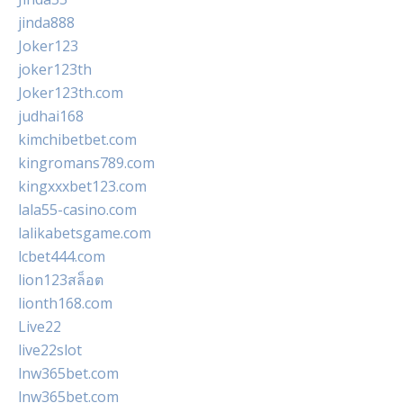
jinda888
Joker123
joker123th
Joker123th.com
judhai168
kimchibetbet.com
kingromans789.com
kingxxxbet123.com
lala55-casino.com
lalikabetsgame.com
lcbet444.com
lion123สล็อต
lionth168.com
Live22
live22slot
lnw365bet.com
lnw365bet.com