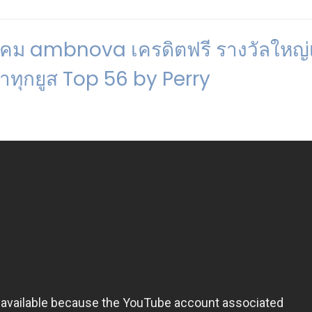
าคม ambnova เครดิตฟรี รางวัลใหญ่เ
ค่าทุกยูส Top 56 by Perry