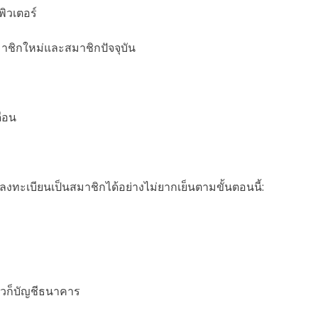
พิวเตอร์
าชิกใหม่และสมาชิกปัจจุบัน
ดือน
ถลงทะเบียนเป็นสมาชิกได้อย่างไม่ยากเย็นตามขั้นตอนนี้:
ล้วก็บัญชีธนาคาร