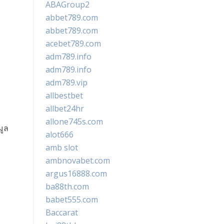
ABAGroup2
abbet789.com
abbet789.com
acebet789.com
adm789.info
adm789.info
adm789.vip
allbestbet
allbet24hr
allone745s.com
มูล
alot666
amb slot
ambnovabet.com
argus16888.com
ba88th.com
babet555.com
Baccarat