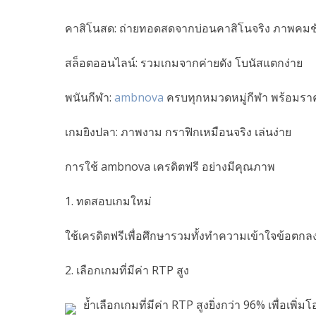
คาสิโนสด: ถ่ายทอดสดจากบ่อนคาสิโนจริง ภาพคมช
สล็อตออนไลน์: รวมเกมจากค่ายดัง โบนัสแตกง่าย
พนันกีฬา:
ambnova
ครบทุกหมวดหมู่กีฬา พร้อมราคา
เกมยิงปลา: ภาพงาม กราฟิกเหมือนจริง เล่นง่าย
การใช้ ambnova เครดิตฟรี อย่างมีคุณภาพ
1. ทดสอบเกมใหม่
ใช้เครดิตฟรีเพื่อศึกษารวมทั้งทำความเข้าใจข้อตกลง
2. เลือกเกมที่มีค่า RTP สูง
ย้ำเลือกเกมที่มีค่า RTP สูงยิ่งกว่า 96% เพื่อเพิ