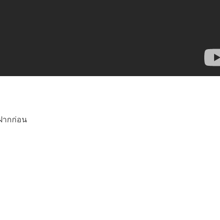
งฝากก่อน