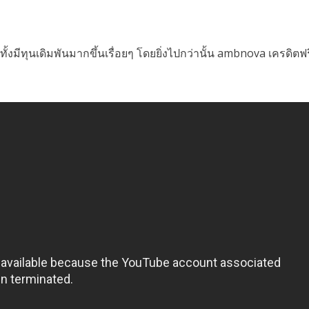
้งมีทุนเดิมพันมากขึ้นเรื่อยๆ โดยยิ่งไปกว่านั้น ambnova เครดิตฟรี