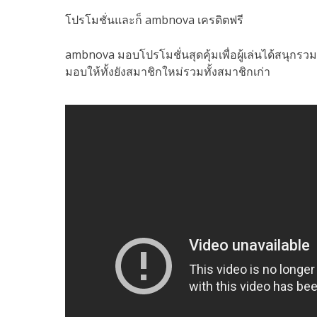
โปรโมชั่นและก็ ambnova เครดิตฟรี
ambnova มอบโปรโมชั่นสุดคุ้มเพื่อผู้เล่นได้สนุกรวมทั
มอบให้ทั้งยังสมาชิกใหม่รวมทั้งสมาชิกเก่า