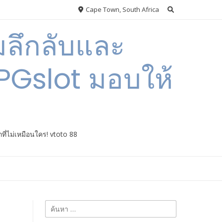
Cape Town, South Africa
ลึกลับและ
 PGslot มอบให้
ที่ไม่เหมือนใคร! vtoto 88
ค้นหา
สำหรับ: