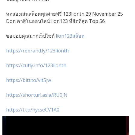
ทดลองเล่นสล็อตทุกค่ายฟรี 123lionth 29 November 25
Don คาสิโนออนไลน์ lion123 ที่ฮิตที่สุด Top 56
ขอขอบคุณมากเว็ปไซต์
lion123สล็อต
https://rebrand.ly/123lionth
https://cutly.info/123lionth
https://bitt.to/vlt5jw
https://shorturl.asia/RU0jN
https://t.co/hycseCV1A0