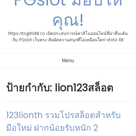
คุณ!
https://togelv88.co เปิดประสบการณ์คาสิโนออนไลน์ที่น่าตื่นเต้น
กับ PGslot เว็บตรง สัมผัสความสนุกที่ไม่เหมือนใคร! vtoto 88
Menu
ป้ายกำกับ:
lion123สล็อต
123lionth รวมโปรสล็อตสำหรับ
มือใหม่ ฝากน้อยรับหนัก 2