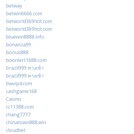
betway
betwin6666.com
betworld369hot.com
betworld369hot.com
bluewin8888.info
bonanza99
bonus888
boonlert1688.com
brazil999 ทางเข้า
brazil999 ทางเข้า
bwvip4.com
cashgame168
Casino
cc11388.com
chang7777
chinatown888.win
cloudbet