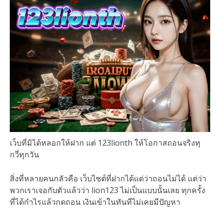
เว็บที่มิได้หลอกให้ฝาก แต่ 123lionth ให้โอกาสถอนจริงทุ
กวี่ทุกวัน
สิ่งที่หลายคนกลัวคือ เว็บไซต์ที่ฝากได้แต่ว่าถอนไม่ได้ แต่ว่า
พวกเราเจอกับตัวแล้วว่า lion123 ไม่เป็นแบบนั้นเลย ทุกครั้ง
ที่ได้กำไรแล้วกดถอน เงินเข้าในทันทีไม่เคยมีปัญหา