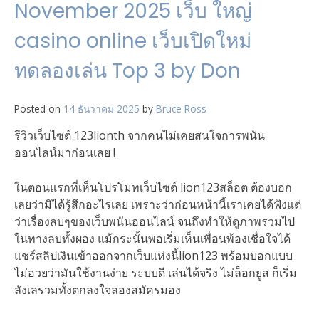
November 2025 เว็บ ใหญ่
casino online เว็บเปิดใหม่
ทดลองเล่น Top 3 by Don
Posted on
14 ธันวาคม 2025
by
Bruce Ross
รีวิวเว็บไซต์ 123lionth จากคนไม่เคยสนใจการพนัน
ออนไลน์มาก่อนเลย !
ในตอนแรกที่เห็นโปรโมทเว็บไซต์ lion123สล็อต ต้องบอก
เลยว่ามิได้รู้สึกอะไรเลย เพราะว่าก่อนหน้านี้เราเคยได้ฟังแต่
ว่าเรื่องลบๆของเว็บพนันออนไลน์ จนถึงทำให้ดูภาพรวมไป
ในทางลบทั้งผอง แม้กระนั้นพอเริ่มเห็นเพื่อนพ้องเชื่อใจได้
แชร์สลิปเงินเข้าออกจากเว็บแห่งนี้lion123 พร้อมบอกแบบ
ไม่อวยว่ามันใช้งานง่าย ระบบดี เล่นได้จริง ไม่ล็อกยูส ก็เริ่ม
ลังเลรวมทั้งตกลงใจลองสมัครมอง