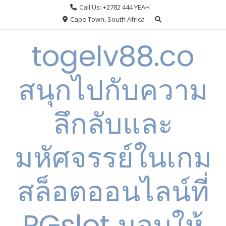
Skip
Call Us: +2782 444 YEAH
to
Cape Town, South Africa
content
togelv88.co
สนุกไปกับความ
ลึกลับและ
มหัศจรรย์ในเกม
สล็อตออนไลน์ที่
PGslot มอบให้