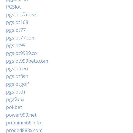
PGSlot
pgslot เว็บตรง
pgslot168
pgslot77
pgslot77.com
pgslot99
pgslot9999.co
pgslot999bets.com
pgslotceo
pgslotfish
pgslotgolf
pgslotth
pgสล็อต
pokbet
power999.net
premium66.info
proded888x.com