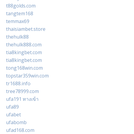
t88golds.com
tangtem168
temmax69
thaisiambet.store
thehulk88
thehulk888.com
tia8kingbet.com
tia8kingbet.com
tong168win.com
topstar359win.com
tr1688.info
tree78999.com
ufa191 ทางเข้า
ufa89
ufabet
ufabomb
ufad168.com