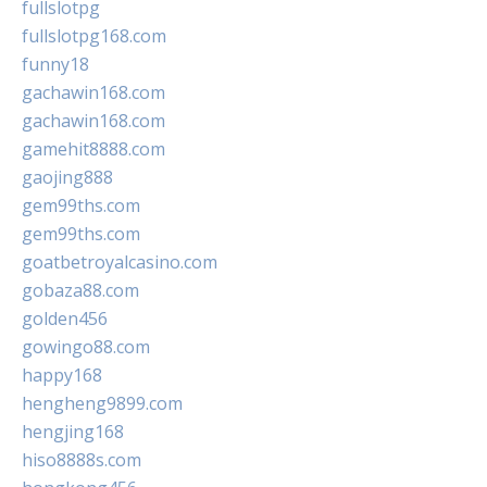
fullslotpg
fullslotpg168.com
funny18
gachawin168.com
gachawin168.com
gamehit8888.com
gaojing888
gem99ths.com
gem99ths.com
goatbetroyalcasino.com
gobaza88.com
golden456
gowingo88.com
happy168
hengheng9899.com
hengjing168
hiso8888s.com