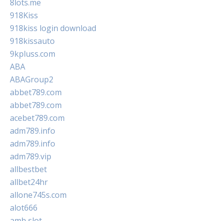
8lots.me
918Kiss
918kiss login download
918kissauto
9kpluss.com
ABA
ABAGroup2
abbet789.com
abbet789.com
acebet789.com
adm789.info
adm789.info
adm789.vip
allbestbet
allbet24hr
allone745s.com
alot666
amb slot