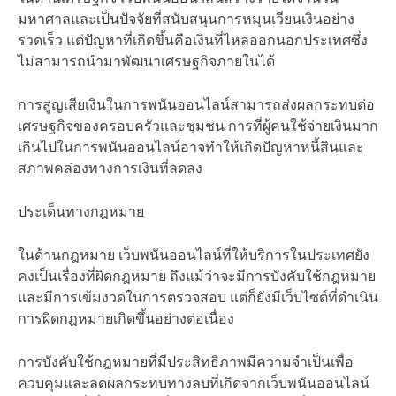
มหาศาลและเป็นปัจจัยที่สนับสนุนการหมุนเวียนเงินอย่าง
รวดเร็ว แต่ปัญหาที่เกิดขึ้นคือเงินที่ไหลออกนอกประเทศซึ่ง
ไม่สามารถนำมาพัฒนาเศรษฐกิจภายในได้
การสูญเสียเงินในการพนันออนไลน์สามารถส่งผลกระทบต่อ
เศรษฐกิจของครอบครัวและชุมชน การที่ผู้คนใช้จ่ายเงินมาก
เกินไปในการพนันออนไลน์อาจทำให้เกิดปัญหาหนี้สินและ
สภาพคล่องทางการเงินที่ลดลง
ประเด็นทางกฎหมาย
ในด้านกฎหมาย เว็บพนันออนไลน์ที่ให้บริการในประเทศยัง
คงเป็นเรื่องที่ผิดกฎหมาย ถึงแม้ว่าจะมีการบังคับใช้กฎหมาย
และมีการเข้มงวดในการตรวจสอบ แต่ก็ยังมีเว็บไซต์ที่ดำเนิน
การผิดกฎหมายเกิดขึ้นอย่างต่อเนื่อง
การบังคับใช้กฎหมายที่มีประสิทธิภาพมีความจำเป็นเพื่อ
ควบคุมและลดผลกระทบทางลบที่เกิดจากเว็บพนันออนไลน์