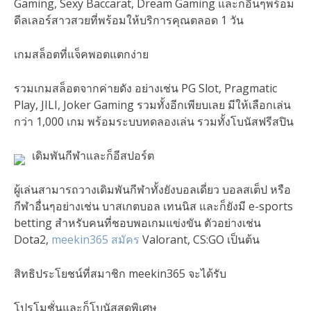
Gaming, Sexy Baccarat, Dream Gaming และก็อื่นๆพร้อม
ดีลเลอร์สาวสวยที่พร้อมให้บริการคุณตลอด 1 วัน
เกมสล็อตที่แจ็คพอตแตกง่าย
รวมเกมสล็อตจากค่ายดัง อย่างเช่น PG Slot, Pragmatic
Play, JILI, Joker Gaming รวมทั้งอีกเพียบเลย มีให้เลือกเล่น
กว่า 1,000 เกม พร้อมระบบทดลองเล่น รวมทั้งโบนัสฟรีสปิน
เดิมพันกีฬาและก็อีสปอร์ต
ผู้เล่นสามารถวางเดิมพันกีฬาทั้งยังบอลเดี่ยว บอลสเต็ป หรือ
กีฬาอื่นๆอย่างเช่น บาสเกตบอล เทนนิส และก็ยังมี e-sports
betting สำหรับคนที่ชอบพอเกมแข่งขัน ตัวอย่างเช่น
Dota2,
meekin365 สมัคร
Valorant, CS:GO เป็นต้น
สิทธิประโยชน์ที่สมาชิก meekin365 จะได้รับ
โปรโมชั่นและก็โบนัสสุดพิเศษ