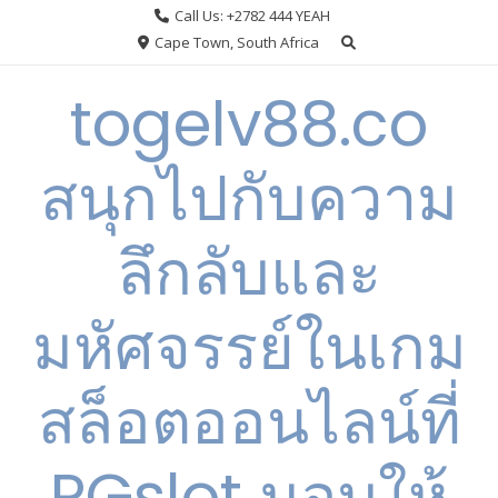
Skip
Call Us: +2782 444 YEAH
to
Cape Town, South Africa
content
togelv88.co
สนุกไปกับความ
ลึกลับและ
มหัศจรรย์ในเกม
สล็อตออนไลน์ที่
PGslot มอบให้