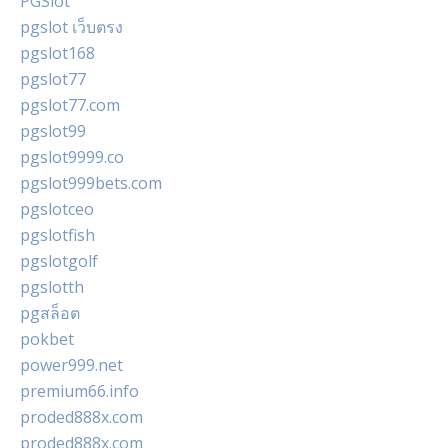
PGSlot
pgslot เว็บตรง
pgslot168
pgslot77
pgslot77.com
pgslot99
pgslot9999.co
pgslot999bets.com
pgslotceo
pgslotfish
pgslotgolf
pgslotth
pgสล็อต
pokbet
power999.net
premium66.info
proded888x.com
proded888x.com