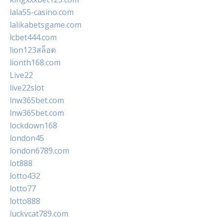
lala55-casino.com
lalikabetsgame.com
lcbet444.com
lion123สล็อต
lionth168.com
Live22
live22slot
lnw365bet.com
lnw365bet.com
lockdown168
london45
london6789.com
lot888
lotto432
lotto77
lotto888
luckycat789.com