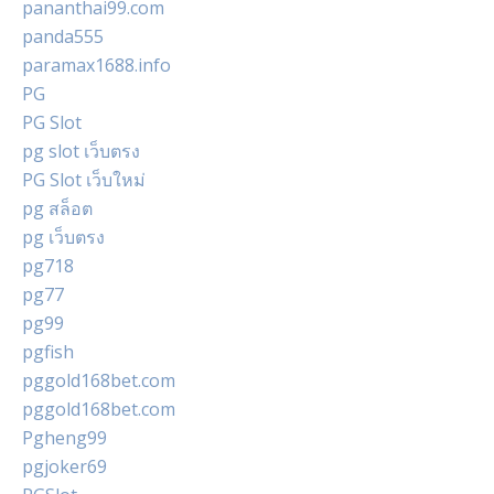
pananthai99.com
panda555
paramax1688.info
PG
PG Slot
pg slot เว็บตรง
PG Slot เว็บใหม่
pg สล็อต
pg เว็บตรง
pg718
pg77
pg99
pgfish
pggold168bet.com
pggold168bet.com
Pgheng99
pgjoker69