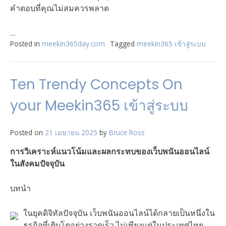
คำตอบที่คุณไม่สมควรพลาด
…
Posted in
meekin365day.com
Tagged
meekin365 เข้าสู่ระบบ
Ten Trendy Concepts On
your Meekin365 เข้าสู่ระบบ
Posted on
21 เมษายน 2025
by
Bruce Ross
การวิเคราะห์แนวโน้มและผลกระทบของเว็บพนันออนไลน์
ในสังคมปัจจุบัน
บทนำ
ในยุคดิจิทัลปัจจุบัน เว็บพนันออนไลน์ได้กลายเป็นหนึ่งใน
ธุรกิจที่เติบโตอย่างรวดเร็ว ไม่เพียงแต่ในประเทศไทย