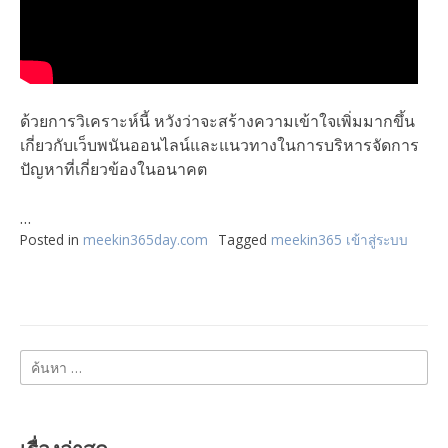
ด้วยการวิเคราะห์นี้ หวังว่าจะสร้างความเข้าใจเพิ่มมากขึ้น
เกี่ยวกับเว็บพนันออนไลน์และแนวทางในการบริหารจัดการ
ปัญหาที่เกี่ยวข้องในอนาคต
…
Posted in
meekin365day.com
Tagged
meekin365 เข้าสู่ระบบ
ค้นหา
สำหรับ: