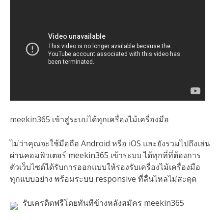
meekin365 เข้าสู่ระบบได้ทุกเครื่องไม้เครื่องมือ
ไม่ว่าคุณจะใช้มือถือ Android หรือ iOS และยังรวมไปถึงเล่น
ผ่านคอมพิวเตอร์ meekin365 เข้าระบบ ได้ทุกที่ที่ต้องการ
ตัวเว็บไซต์ได้รับการออกแบบให้รองรับเครื่องไม้เครื่องมือ
ทุกแบบอย่าง พร้อมระบบ responsive ที่ลื่นไหลไม่สะดุด
รับเครดิตฟรีโดยทันทีข้างหลังสมัคร meekin365