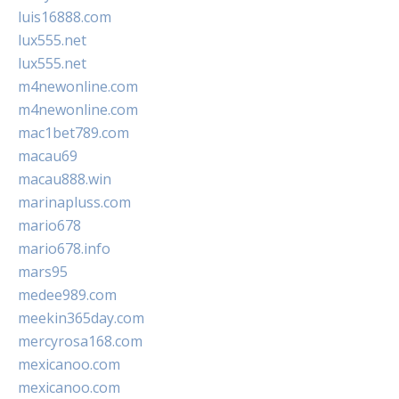
luis16888.com
lux555.net
lux555.net
m4newonline.com
m4newonline.com
mac1bet789.com
macau69
macau888.win
marinapluss.com
mario678
mario678.info
mars95
medee989.com
meekin365day.com
mercyrosa168.com
mexicanoo.com
mexicanoo.com