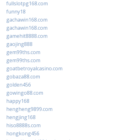
fullslotpg168.com
funny18
gachawin168.com
gachawin168.com
gamehit8888.com
gaojing888
gem99ths.com
gem99ths.com
goatbetroyalcasino.com
gobaza88.com
golden456
gowingo88.com
happy168
hengheng9899.com
hengjing168
hiso8888s.com
hongkong456