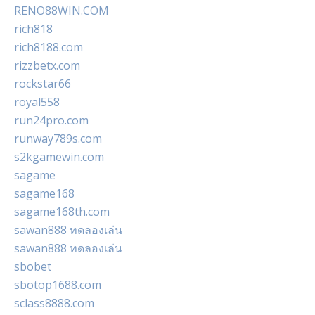
RENO88WIN.COM
rich818
rich8188.com
rizzbetx.com
rockstar66
royal558
run24pro.com
runway789s.com
s2kgamewin.com
sagame
sagame168
sagame168th.com
sawan888 ทดลองเล่น
sawan888 ทดลองเล่น
sbobet
sbotop1688.com
sclass8888.com