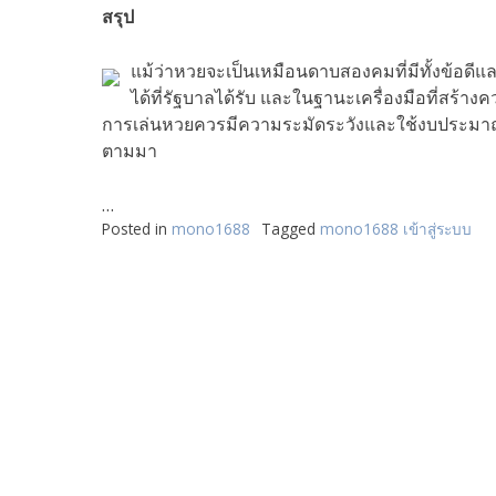
สรุป
แม้ว่าหวยจะเป็นเหมือนดาบสองคมที่มีทั้งข้อดี
ได้ที่รัฐบาลได้รับ และในฐานะเครื่องมือที่สร้า
การเล่นหวยควรมีความระมัดระวังและใช้งบประมาณกา
ตามมา
…
Posted in
mono1688
Tagged
mono1688 เข้าสู่ระบบ