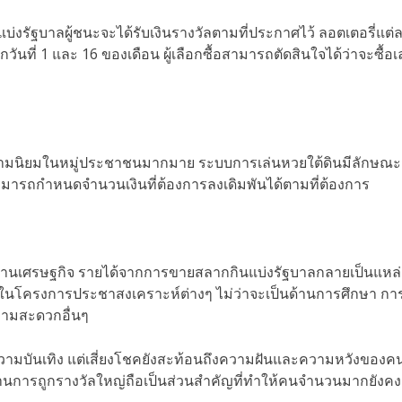
่งรัฐบาลผู้ชนะจะได้รับเงินรางวัลตามที่ประกาศไว้ ลอตเตอรี่แต่
กวันที่ 1 และ 16 ของเดือน ผู้เลือกซื้อสามารถตัดสินใจได้ว่าจะซื้อ
ับความนิยมในหมู่ประชาชนมากมาย ระบบการเล่นหวยใต้ดินมีลักษณ
ละสามารถกำหนดจำนวนเงินที่ต้องการลงเดิมพันได้ตามที่ต้องการ
้านเศรษฐกิจ รายได้จากการขายสลากกินแบ่งรัฐบาลกลายเป็นแหล
ชน์ในโครงการประชาสงเคราะห์ต่างๆ ไม่ว่าจะเป็นด้านการศึกษา กา
วามสะดวกอื่นๆ
งความบันเทิง แต่เสี่ยงโชคยังสะท้อนถึงความฝันและความหวังของค
่านการถูกรางวัลใหญ่ถือเป็นส่วนสำคัญที่ทำให้คนจำนวนมากยังคง