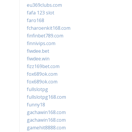
eu369clubs.com
fafa 123 slot
faro168
fcharoenkit168.com
finfinbet789.com
finnivips.com
fiwdee.bet
fiwdee.win
fizz169bet.com
fox689ok.com
fox689ok.com
fullslotpg
fullslotpg168.com
funny18
gachawin168.com
gachawin168.com
gamehit8888.com