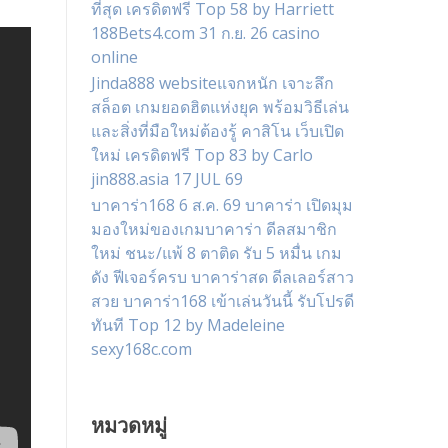
ที่สุด เครดิตฟรี Top 58 by Harriett
188Bets4.com 31 ก.ย. 26 casino
online
Jinda888 websiteแจกหนัก เจาะลึก
สล็อต เกมยอดฮิตแห่งยุค พร้อมวิธีเล่น
และสิ่งที่มือใหม่ต้องรู้ คาสิโน เว็บเปิด
ใหม่ เครดิตฟรี Top 83 by Carlo
jin888.asia 17 JUL 69
บาคาร่า168 6 ส.ค. 69 บาคาร่า เปิดมุม
มองใหม่ของเกมบาคาร่า ดีลสมาชิก
ใหม่ ชนะ/แพ้ 8 ตาติด รับ 5 หมื่น เกม
ดัง ฟีเจอร์ครบ บาคาร่าสด ดีลเลอร์สาว
สวย บาคาร่า168 เข้าเล่นวันนี้ รับโปรดี
ทันที Top 12 by Madeleine
sexy168c.com
หมวดหมู่