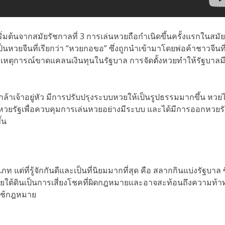
ต้นจากสมัยรัชกาลที่ 3 การเล่นหวยถือกำเนิดขึ้นครั้งแรกในสมัยนั
่เป็นหวยจีนที่เรียกว่า “หวยกอขอ” ซึ่งถูกนำเข้ามาโดยพ่อค้าชาวจีนที
ะมีเหตุการณ์ขาดแคลนเงินทุนในรัฐบาล การจัดตั้งหวยทำให้รัฐบาลม
าเจ้าอยู่หัว มีการปรับปรุงระบบหวยให้เป็นรูปธรรมมากขึ้น หวยได
หวยรัฐเพื่อควบคุมการเล่นหวยอย่างมีระบบ และได้มีการออกหวยร
้น
่ที่รู้จักกันดีและเป็นที่นิยมมากที่สุด คือ สลากกินแบ่งรัฐบาล ซ
วยใต้ดินเป็นการเสี่ยงโชคที่ผิดกฎหมายและอาจสะท้อนถึงความท้า
ใช้กฎหมาย