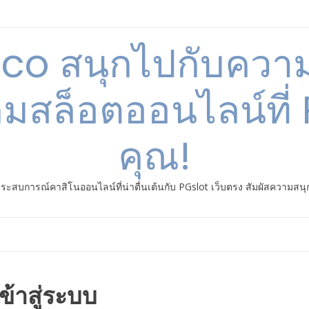
.co สนุกไปกับความ
มสล็อตออนไลน์ที่
คุณ!
ประสบการณ์คาสิโนออนไลน์ที่น่าตื่นเต้นกับ PGslot เว็บตรง สัมผัสความสนุก
้าสู่ระบบ