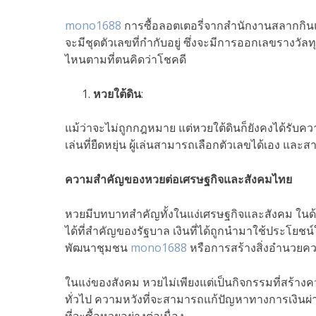
mono1688
การซื้อลอตเตอรี่จากสำนักงานสลากกินแบ
จะมีชุดตัวเลขที่กำกับอยู่ ซึ่งจะมีการออกเลขรางวัลทุ
ไหนตามที่ตนคิดว่าโชคดี
หวยใต้ดิน
:
แม้ว่าจะไม่ถูกกฎหมาย แต่หวยใต้ดินก็ยังคงได้ร
เล่นที่ยืดหยุ่น ผู้เล่นสามารถเลือกตัวเลขได้เอง แ
ความสำคัญของหวยต่อเศรษฐกิจและสังคมไทย
หวยมีบทบาทสำคัญทั้งในแง่เศรษฐกิจและสังคม ในด
ได้ที่สำคัญของรัฐบาล เงินที่ได้ถูกนำมาใช้ประโย
พัฒนาชุมชน
mono1688
หรือการสร้างสิ่งอำนวยค
ในแง่ของสังคม หวยไม่เพียงแต่เป็นกิจกรรมที่สร้า
ทั่วไป ความหวังที่จะสามารถแก้ปัญหาทางการเงินผ