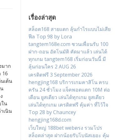
เรื่องล่าสุด
สล็อต168 สายแตก ลุ้นกำไรแบบไม่เสีย
ฟีล Top 98 by Lora
tangtem168e.com ชวนเพื่อนรับ 100
ฝาก-ถอน อัตโนมัติ คัดมาแล้ว เล่นได้
ทุกเกม tangtem168 เริ่มก่อนวันนี้ มี
างมาก
ลุ้นก่อนใคร 2 AUG 26
อ 16
เครดิตฟรี 3 September 2026
่นเต้น
hengjing168 บริการเกมคาสิโน ครบ
็น
ครัน 24 ชั่วโมง แจ็คพอตแตก 10M ต่อ
อง
เดือน ยูสเดียว เล่นได้ทุกเกม ยูสเดียว
ยใน
เล่นได้ทุกเกม เครดิตฟรี คุ้มค่า ที่ไว้ใจ
ำเนิน
Top 28 by Chauncey
hengjing168d.com
เว็บใหญ่ 188bet webตรง รวมโปร
สล็อตล่าสุด ฝากน้อยรับโบนัสเยอะ คุ้ม