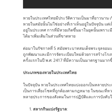
หวยในประเทศไทยมีประวัติความเป็นมาที่ยาวนาน เริ่ม
หวยในสมัยนั้นไม่ใช่อย่างที่เราเห็นอยู่ในปัจจุบัน แต
อยู่ในประเทศ การที่มีหวยเกิดขึ้นมาในยุคนั้นเพรา
ได้มาเพิ่มเติมในส่วนที่ขาดหาย
ต่อมาในรัชกาลที่ 5 สมัยพระบาทสมเด็จพระจุลจอมเกล้
ถูกพัฒนาและมีการจัดระเบียบใหม่ด้วยการสร้างโรง
ครั้งแรกในปี พ.ศ. 2417 ที่มีความเป็นมาตรฐานมากขึ
ประเภทของหวยในประเทศไทย
ในปัจจุบัน หวยในประเทศไทยแบ่งออกเป็นหลายประเภท แต
เป็นการเสี่ยงโชคที่ถูกต้องตามกฎหมาย ในขณะที่ห
หลายประการของสังคมในการปฏิบัติและการบังคับ
สลากกินแบ่งรัฐบาล
: