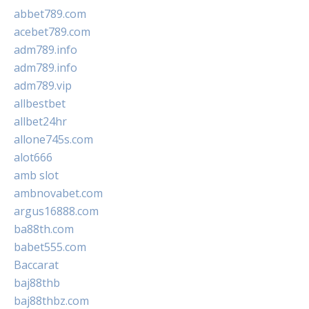
abbet789.com
acebet789.com
adm789.info
adm789.info
adm789.vip
allbestbet
allbet24hr
allone745s.com
alot666
amb slot
ambnovabet.com
argus16888.com
ba88th.com
babet555.com
Baccarat
baj88thb
baj88thbz.com