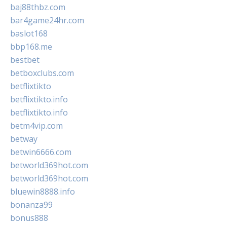
baj88thbz.com
bar4game24hr.com
baslot168
bbp168.me
bestbet
betboxclubs.com
betflixtikto
betflixtikto.info
betflixtikto.info
betm4vip.com
betway
betwin6666.com
betworld369hot.com
betworld369hot.com
bluewin8888.info
bonanza99
bonus888