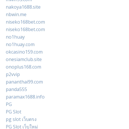
nakoya1688.site
nbwin.me
niseko168bet.com
niseko168bet.com
no1huay
no1huay.com
okcasino159.com
onesiamclub.site
onoplus168.com
p2vvip
pananthai99.com
panda555
paramax1688.info
PG
PG Slot
pg slot เว็บตรง
PG Slot เว็บใหม่