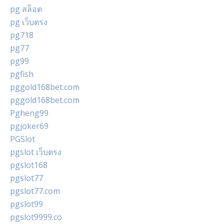
pg สล็อต
pg เว็บตรง
pg718
pg77
pg99
pgfish
pggold168bet.com
pggold168bet.com
Pgheng99
pgjoker69
PGSlot
pgslot เว็บตรง
pgslot168
pgslot77
pgslot77.com
pgslot99
pgslot9999.co