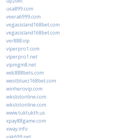
up2bet
usa899.com
veera6999.com
vegasisland168bet.com
vegasisland168bet.com
ver888.vip
viperpro1.com
viperpro1.net
vipmgm8.net
wdc888bets.com
westbluez168bet.com
winherovip.com
wkslotonline.com
wkslotonline.com
www.tuktukth.us
xpay88game.com
xway.info
yak699.net