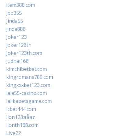
item388.com
jbo355
Jinda55
jinda888
Joker123
joker123th
Joker123th.com
judhai168
kimchibetbet.com
kingromans789.com
kingxxxbet123.com
lala55-casino.com
lalikabetsgame.com
lcbet444.com
lion123สล็อต
lionth168.com
Live22