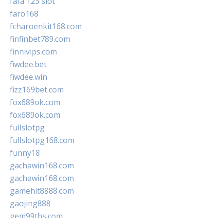
fafa 123 slot
faro168
fcharoenkit168.com
finfinbet789.com
finnivips.com
fiwdee.bet
fiwdee.win
fizz169bet.com
fox689ok.com
fox689ok.com
fullslotpg
fullslotpg168.com
funny18
gachawin168.com
gachawin168.com
gamehit8888.com
gaojing888
gem99ths.com