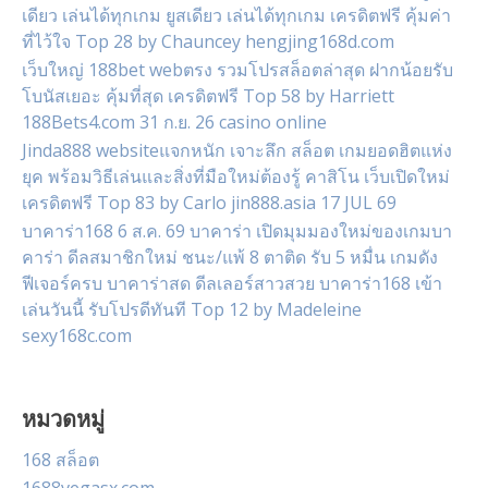
เดียว เล่นได้ทุกเกม ยูสเดียว เล่นได้ทุกเกม เครดิตฟรี คุ้มค่า
ที่ไว้ใจ Top 28 by Chauncey hengjing168d.com
เว็บใหญ่ 188bet webตรง รวมโปรสล็อตล่าสุด ฝากน้อยรับ
โบนัสเยอะ คุ้มที่สุด เครดิตฟรี Top 58 by Harriett
188Bets4.com 31 ก.ย. 26 casino online
Jinda888 websiteแจกหนัก เจาะลึก สล็อต เกมยอดฮิตแห่ง
ยุค พร้อมวิธีเล่นและสิ่งที่มือใหม่ต้องรู้ คาสิโน เว็บเปิดใหม่
เครดิตฟรี Top 83 by Carlo jin888.asia 17 JUL 69
บาคาร่า168 6 ส.ค. 69 บาคาร่า เปิดมุมมองใหม่ของเกมบา
คาร่า ดีลสมาชิกใหม่ ชนะ/แพ้ 8 ตาติด รับ 5 หมื่น เกมดัง
ฟีเจอร์ครบ บาคาร่าสด ดีลเลอร์สาวสวย บาคาร่า168 เข้า
เล่นวันนี้ รับโปรดีทันที Top 12 by Madeleine
sexy168c.com
หมวดหมู่
168 สล็อต
1688vegasx.com