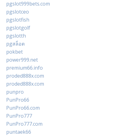
pgslot999bets.com
pgslotceo
pgslotfish
pgslotgolf
pgslotth
pgสล็อต
pokbet
power999.net
premium66.info
proded888x.com
proded888x.com
punpro
PunPro66
PunPro66.com
PunPro777
PunPro777.com
puntaek66