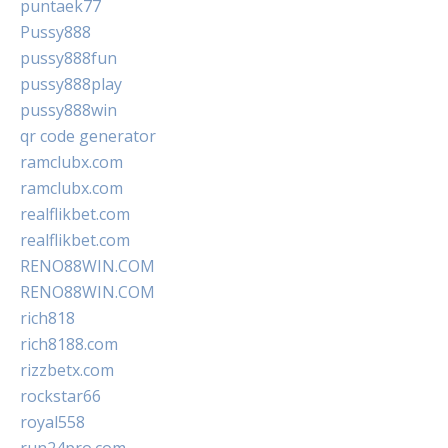
puntaek77
Pussy888
pussy888fun
pussy888play
pussy888win
qr code generator
ramclubx.com
ramclubx.com
realflikbet.com
realflikbet.com
RENO88WIN.COM
RENO88WIN.COM
rich818
rich8188.com
rizzbetx.com
rockstar66
royal558
run24pro.com