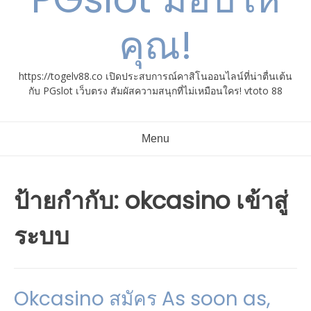
คุณ!
https://togelv88.co เปิดประสบการณ์คาสิโนออนไลน์ที่น่าตื่นเต้น
กับ PGslot เว็บตรง สัมผัสความสนุกที่ไม่เหมือนใคร! vtoto 88
Menu
ป้ายกำกับ:
okcasino เข้าสู่
ระบบ
Okcasino สมัคร As soon as,