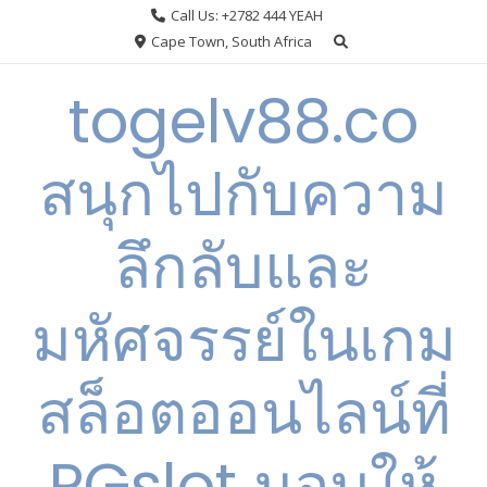
Skip
Call Us: +2782 444 YEAH
to
Cape Town, South Africa
content
togelv88.co
สนุกไปกับความ
ลึกลับและ
มหัศจรรย์ในเกม
สล็อตออนไลน์ที่
PGslot มอบให้