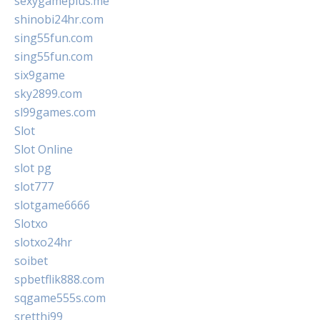
sexygameplus.me
shinobi24hr.com
sing55fun.com
sing55fun.com
six9game
sky2899.com
sl99games.com
Slot
Slot Online
slot pg
slot777
slotgame6666
Slotxo
slotxo24hr
soibet
spbetflik888.com
sqgame555s.com
sretthi99