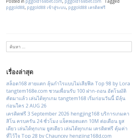
Posted in
pggold168bet.com
,
pggold168bet.com
Tagged
pggold88
,
pggold88 เข้าสู่ระบบ
,
pggold88 เครดิตฟรี
ค้นหา
สำหรับ:
เรื่องล่าสุด
สล็อต168 สายแตก ลุ้นกำไรแบบไม่เสียฟีล Top 98 by Lora
tangtem168e.com ชวนเพื่อนรับ 100 ฝาก-ถอน อัตโนมัติ
คัดมาแล้ว เล่นได้ทุกเกม tangtem168 เริ่มก่อนวันนี้ มีลุ้น
ก่อนใคร 2 AUG 26
เครดิตฟรี 3 September 2026 hengjing168 บริการเกมคา
สิโน ครบครัน 24 ชั่วโมง แจ็คพอตแตก 10M ต่อเดือน ยูส
เดียว เล่นได้ทุกเกม ยูสเดียว เล่นได้ทุกเกม เครดิตฟรี คุ้มค่า
ที่ไว้ใจ Top 28 by Chauncey hengjing168d.com