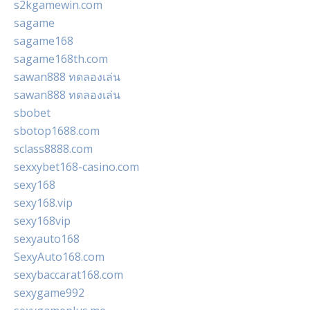
s2kgamewin.com
sagame
sagame168
sagame168th.com
sawan888 ทดลองเล่น
sawan888 ทดลองเล่น
sbobet
sbotop1688.com
sclass8888.com
sexxybet168-casino.com
sexy168
sexy168.vip
sexy168vip
sexyauto168
SexyAuto168.com
sexybaccarat168.com
sexygame992