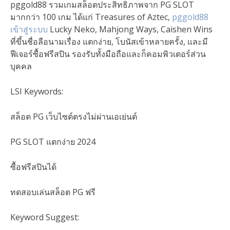
pggold88 รวมเกมสล็อตประสิทธิภาพจาก PG SLOT
มากกว่า 100 เกม ได้แก่ Treasures of Aztec,
pggold88
เข้าสู่ระบบ
Lucky Neko, Mahjong Ways, Caishen Wins
ที่ขึ้นชื่อลือนามเรื่อง แตกง่าย, โบนัสเข้าหลายครั้ง, และมี
ฟีเจอร์ซื้อฟรีสปิน รองรับทั้งมือถือและก็คอมพิวเตอร์ส่วน
บุคคล
LSI Keywords:
สล็อต PG เว็บไซต์ตรงไม่ผ่านเอเย่นต์
PG SLOT แตกง่าย 2024
ซื้อฟรีสปินได้
ทดสอบเล่นสล็อต PG ฟรี
Keyword Suggest: