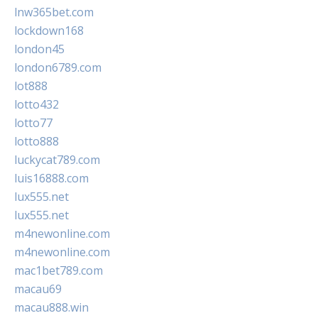
lnw365bet.com
lockdown168
london45
london6789.com
lot888
lotto432
lotto77
lotto888
luckycat789.com
luis16888.com
lux555.net
lux555.net
m4newonline.com
m4newonline.com
mac1bet789.com
macau69
macau888.win