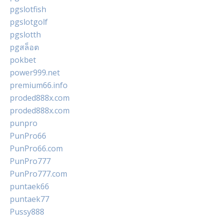
pgslotfish
pgslotgolf
pgslotth
pgสล็อต
pokbet
power999.net
premium66.info
proded888x.com
proded888x.com
punpro
PunPro66
PunPro66.com
PunPro777
PunPro777.com
puntaek66
puntaek77
Pussy888