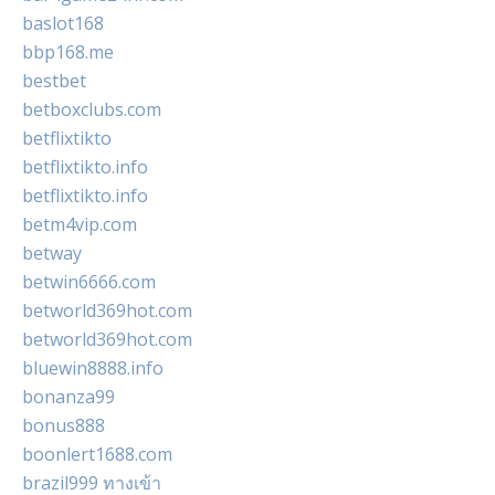
baslot168
bbp168.me
bestbet
betboxclubs.com
betflixtikto
betflixtikto.info
betflixtikto.info
betm4vip.com
betway
betwin6666.com
betworld369hot.com
betworld369hot.com
bluewin8888.info
bonanza99
bonus888
boonlert1688.com
brazil999 ทางเข้า