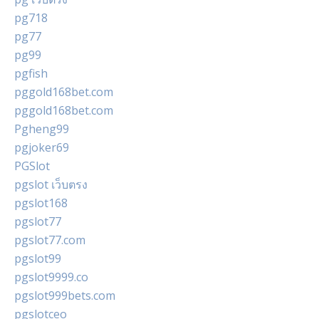
pg718
pg77
pg99
pgfish
pggold168bet.com
pggold168bet.com
Pgheng99
pgjoker69
PGSlot
pgslot เว็บตรง
pgslot168
pgslot77
pgslot77.com
pgslot99
pgslot9999.co
pgslot999bets.com
pgslotceo