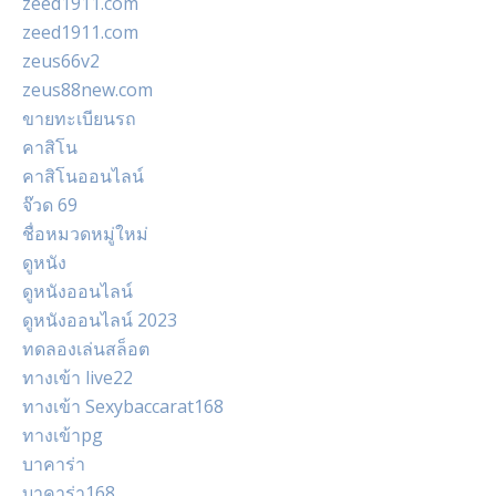
zeed1911.com
zeed1911.com
zeus66v2
zeus88new.com
ขายทะเบียนรถ
คาสิโน
คาสิโนออนไลน์
จ๊วด 69
ชื่อหมวดหมู่ใหม่
ดูหนัง
ดูหนังออนไลน์
ดูหนังออนไลน์ 2023
ทดลองเล่นสล็อต
ทางเข้า live22
ทางเข้า Sexybaccarat168
ทางเข้าpg
บาคาร่า
บาคาร่า168