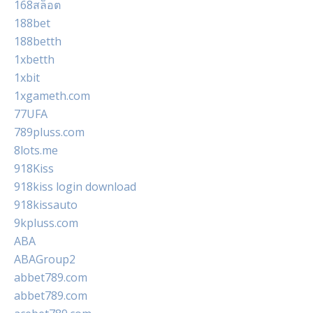
168สล็อต
188bet
188betth
1xbetth
1xbit
1xgameth.com
77UFA
789pluss.com
8lots.me
918Kiss
918kiss login download
918kissauto
9kpluss.com
ABA
ABAGroup2
abbet789.com
abbet789.com