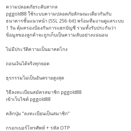
ความปลอดภัยระดับสากล
pggold88 ใช้ระบบความปลอดภัยลักษณะเดียวกันกับ
ธนาคารชั้นแนวหน้า (SSL 256-bit) พร้อมทีมงานดูแลระบบ
1 วัน คุ้มครองป้องกันการแฮกบัญชี รวมทั้งรับประกันว่า
ข้อมูลของลูกค้าจะถูกเก็บเป็นความลับอย่างแน่นอน
ไม่มีประวัติความเป็นมาคดโกง
ถอนเงินได้จริงทุกยอด
ธุรกรรมไม่เป็นอันตรายสูงสุด
วิธีลงทะเบียนสมัครสมาชิก pggold88
เข้าเว็บไซต์ pggold88
คลิกปุ่ม “ลงทะเบียนเป็นสมาชิก”
กรอกเบอร์โทรศัพท์ + รหัส OTP