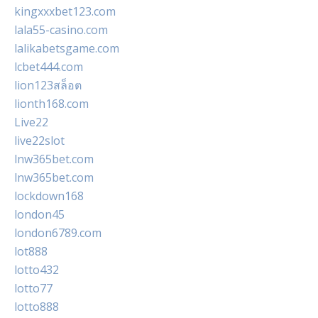
kingxxxbet123.com
lala55-casino.com
lalikabetsgame.com
lcbet444.com
lion123สล็อต
lionth168.com
Live22
live22slot
lnw365bet.com
lnw365bet.com
lockdown168
london45
london6789.com
lot888
lotto432
lotto77
lotto888