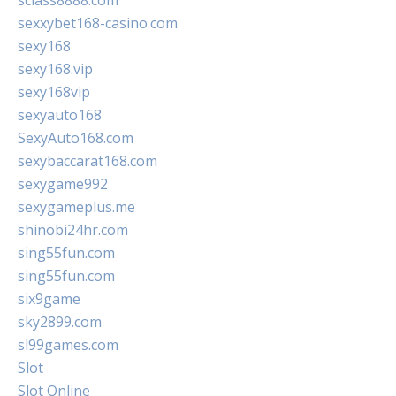
sexxybet168-casino.com
sexy168
sexy168.vip
sexy168vip
sexyauto168
SexyAuto168.com
sexybaccarat168.com
sexygame992
sexygameplus.me
shinobi24hr.com
sing55fun.com
sing55fun.com
six9game
sky2899.com
sl99games.com
Slot
Slot Online