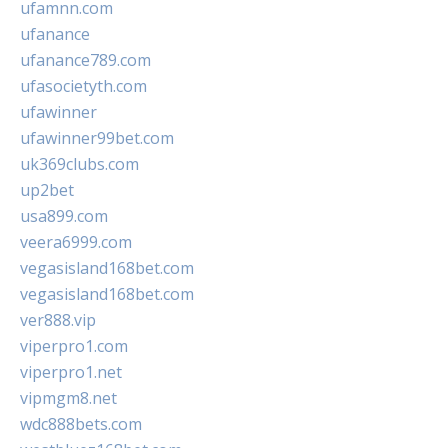
ufamnn.com
ufanance
ufanance789.com
ufasocietyth.com
ufawinner
ufawinner99bet.com
uk369clubs.com
up2bet
usa899.com
veera6999.com
vegasisland168bet.com
vegasisland168bet.com
ver888.vip
viperpro1.com
viperpro1.net
vipmgm8.net
wdc888bets.com