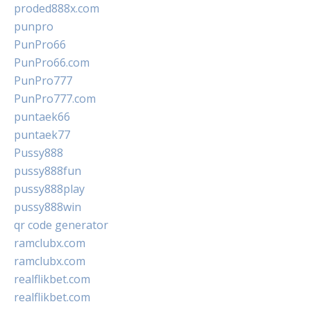
proded888x.com
punpro
PunPro66
PunPro66.com
PunPro777
PunPro777.com
puntaek66
puntaek77
Pussy888
pussy888fun
pussy888play
pussy888win
qr code generator
ramclubx.com
ramclubx.com
realflikbet.com
realflikbet.com