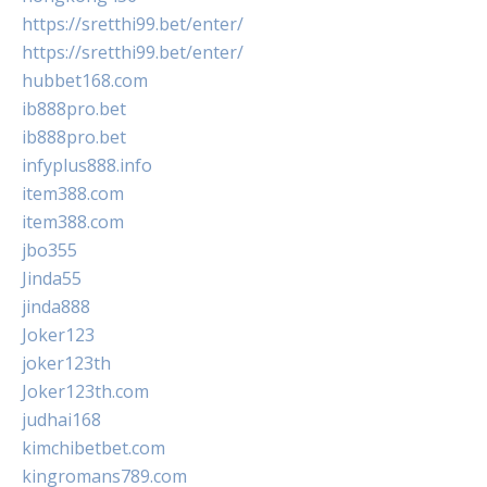
https://sretthi99.bet/enter/
https://sretthi99.bet/enter/
hubbet168.com
ib888pro.bet
ib888pro.bet
infyplus888.info
item388.com
item388.com
jbo355
Jinda55
jinda888
Joker123
joker123th
Joker123th.com
judhai168
kimchibetbet.com
kingromans789.com