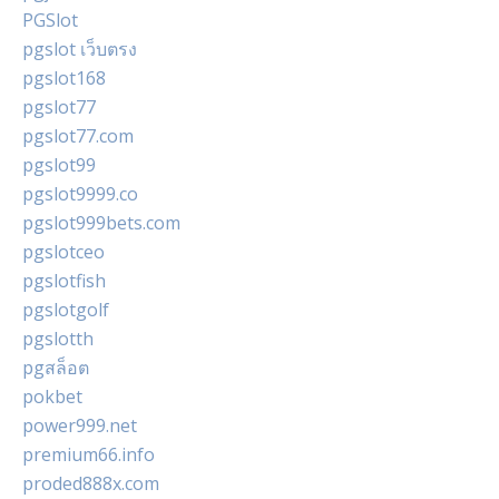
PGSlot
pgslot เว็บตรง
pgslot168
pgslot77
pgslot77.com
pgslot99
pgslot9999.co
pgslot999bets.com
pgslotceo
pgslotfish
pgslotgolf
pgslotth
pgสล็อต
pokbet
power999.net
premium66.info
proded888x.com