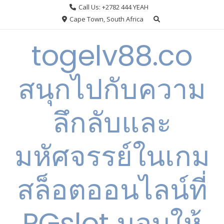
Skip
Call Us: +2782 444 YEAH
to
Cape Town, South Africa
content
togelv88.co
สนุกไปกับความ
ลึกลับและ
มหัศจรรย์ในเกม
สล็อตออนไลน์ที่
PGslot มอบให้