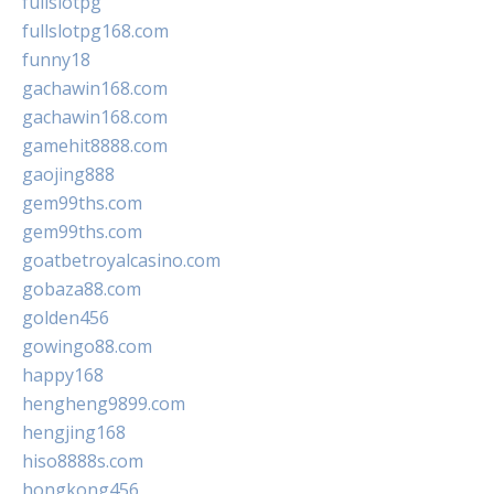
fullslotpg
fullslotpg168.com
funny18
gachawin168.com
gachawin168.com
gamehit8888.com
gaojing888
gem99ths.com
gem99ths.com
goatbetroyalcasino.com
gobaza88.com
golden456
gowingo88.com
happy168
hengheng9899.com
hengjing168
hiso8888s.com
hongkong456