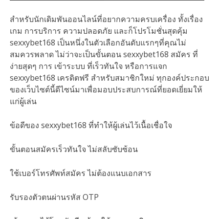
สำหรับนักเดิมพันออนไลน์ที่อยากความครบเครื่อง ทั้งเรื่อง
เกม การบริการ ความปลอดภัย และก็โปรโมชั่นสุดคุ้ม
sexxybet168 เป็นหนึ่งในตัวเลือกอันดับแรกๆที่คุณไม่
สมควรพลาด ไม่ว่าจะเป็นขั้นตอน sexxybet168 สมัคร ที่
ง่ายสุดๆ การ เข้าระบบ ที่เร็วทันใจ หรือการแจก
sexxybet168 เครดิตฟรี สำหรับสมาชิกใหม่ ทุกองค์ประกอบ
ของเว็บไซต์นี้ดีไซน์มาเพื่อมอบประสบการณ์ที่ยอดเยี่ยมให้
แก่ผู้เล่น
ข้อดีของ sexxybet168 ที่ทำให้ผู้เล่นไว้เนื้อเชื่อใจ
ขั้นตอนสมัครเร็วทันใจ ไม่สลับซับซ้อน
ใช้เบอร์โทรศัพท์สมัคร ไม่ต้องแนบเอกสาร
รับรองตัวตนผ่านรหัส OTP