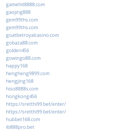
gamehit8888.com
gaojing888
gem99ths.com
gem99ths.com
goatbetroyalcasino.com
gobaza88.com
golden456
gowingo88.com
happy168
hengheng9899.com
hengjing168
hiso8888s.com
hongkong456
https://sretthi99.bet/enter/
https://sretthi99.bet/enter/
hubbet168.com
ib888pro.bet