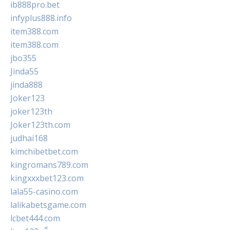
ib888pro.bet
infyplus888.info
item388.com
item388.com
jbo355
Jinda55
jinda888
Joker123
joker123th
Joker123th.com
judhai168
kimchibetbet.com
kingromans789.com
kingxxxbet123.com
lala55-casino.com
lalikabetsgame.com
lcbet444.com