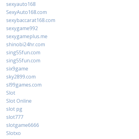
sexyauto168
SexyAuto168.com
sexybaccarat168.com
sexygame992
sexygameplus.me
shinobi24hr.com
sing55fun.com
sing55fun.com
six9game
sky2899.com
sl99games.com
Slot
Slot Online
slot pg
slot777
slotgame6666
Slotxo