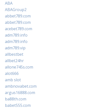
ABA
ABAGroup2
abbet789.com
abbet789.com
acebet789.com
adm789.info
adm789.info
adm789.vip
allbestbet
allbet24hr
allone745s.com
alot666
amb slot
ambnovabet.com
argus16888.com
ba88th.com
babet555.com