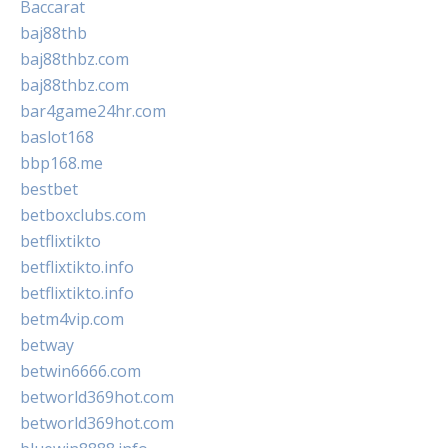
Baccarat
baj88thb
baj88thbz.com
baj88thbz.com
bar4game24hr.com
baslot168
bbp168.me
bestbet
betboxclubs.com
betflixtikto
betflixtikto.info
betflixtikto.info
betm4vip.com
betway
betwin6666.com
betworld369hot.com
betworld369hot.com