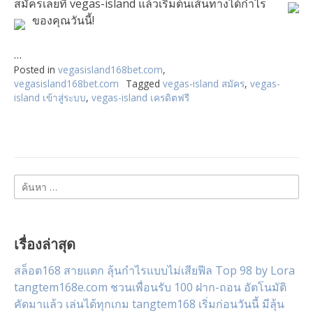
สมัครเลยที่ vegas-island แล้วเริ่มต้นเส้นทางได้กำไร
ของคุณวันนี้!
…
Posted in
vegasisland168bet.com
,
vegasisland168bet.com
Tagged
vegas-island สมัคร
,
vegas-
island เข้าสู่ระบบ
,
vegas-island เครดิตฟรี
ค้นหา
สำหรับ:
เรื่องล่าสุด
สล็อต168 สายแตก ลุ้นกำไรแบบไม่เสียฟีล Top 98 by Lora
tangtem168e.com ชวนเพื่อนรับ 100 ฝาก-ถอน อัตโนมัติ
คัดมาแล้ว เล่นได้ทุกเกม tangtem168 เริ่มก่อนวันนี้ มีลุ้น