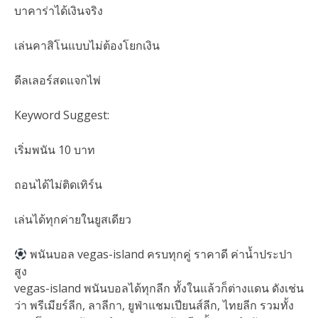
บาคาร่าได้เงินจริง
เล่นคาสิโนแบบไม่ต้องโยกเงิน
ดีลเลอร์สดแจกไพ่
Keyword Suggest:
เริ่มพนัน 10 บาท
ถอนได้ไม่ติดเทิร์น
เล่นได้ทุกค่ายในยูสเดียว
พนันบอล vegas-island ครบทุกคู่ ราคาดี ค่าน้ำประปา
สูง
vegas-island พนันบอลได้ทุกลีก ทั้งในแล้วก็ต่างแดน ดังเช่น
ว่า พรีเมียร์ลีก, ลาลีกา, ยูฟ่าแชมเปียนส์ลีก, ไทยลีก รวมทั้ง