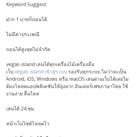
Keyword Suggest:
ฝาก 1 บาทก็ถอนได้
ไม่มีค่าประเพณี
ถอนได้สูงสุดไม่จำกัด
vegas-island เล่นได้ทุกเครื่องไม้เครื่องมือ
เว็บ
vegas-island เข้าสู่ระบบ
รองรับทุกระบบ ไม่ว่าจะเป็น
Android, iOS, Windows หรือ macOS เล่นผ่านเว็บได้เลยไม่
ต้องโหลดแอปพลิเคชันให้ยุ่งยาก อินเทอร์เฟซภาษาไทย ใช้
งานง่าย ลื่นไหล
เล่นได้ 24 ชม.
หน้าเว็บไซต์โหลดไว