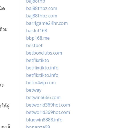
baj88thb
นิด
baj88thbz.com
baj88thbz.com
bar4game24hr.com
ด้วย
baslot168
bbp168.me
bestbet
betboxclubs.com
betflixtikto
betflixtikto.info
betflixtikto.info
betm4vip.com
ละ
betway
betwin6666.com
betworld369hot.com
ห้ผู้
betworld369hot.com
bluewin8888.info
ญหาผู้
bonanza99