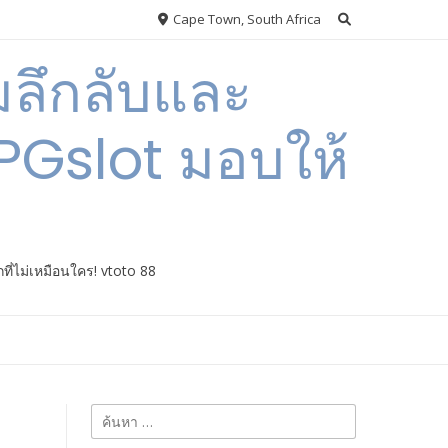
Cape Town, South Africa
ลึกลับและ
 PGslot มอบให้
ที่ไม่เหมือนใคร! vtoto 88
ค้นหา
สำหรับ: