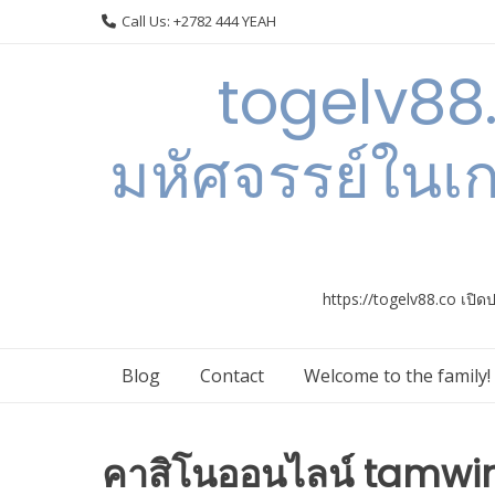
Skip
Call Us: +2782 444 YEAH
to
content
togelv88
มหัศจรรย์ในเก
https://togelv88.co เปิด
Blog
Contact
Welcome to the family!
คาสิโนออนไลน์ tamwin