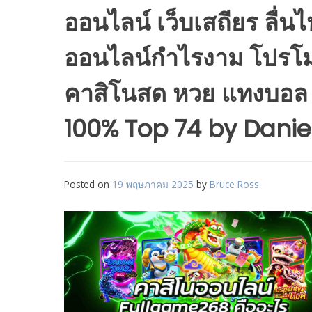
ออนไลน์ เว็บเสถียร ลื่
ออนไลน์กำไรงาม โปรโม
คาสิโนสด หวย แทงบอล 
100% Top 74 by Danie
Posted on
19 พฤษภาคม 2025
by
Bruce Ross