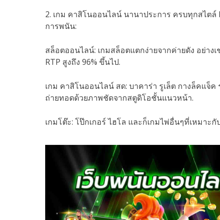
2. เกม คาสิโนออนไลน์ นานาประการ ครบทุกสไตล์ F
การพนัน:
สล็อตออนไลน์: เกมสล็อตแตกง่ายจากค่ายดัง อย่าง
RTP สูงถึง 96% ขึ้นไป.
เกม คาสิโนออนไลน์ สด: บาคาร่า รูเล็ต กางล็คแจ็ค
ถ่ายทอดด้วยภาพชัดจากสตูดิโอชั้นแนวหน้า.
เกมโต๊ะ: โป๊กเกอร์ ไฮโล และก็เกมไพ่อื่นๆที่เหมาะก