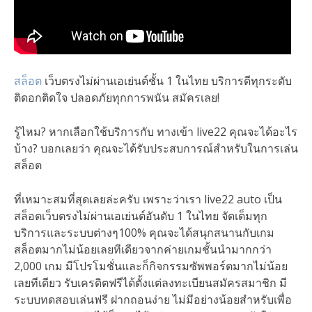
สล็อต
เว็บตรงไม่ผ่านเอเย่นต์ชั้น 1 ในไทย บริการดีทุกระดับ
ติดอกติดใจ ปลอดภัยทุกการพนัน สมัครเลย!
รู้ไหม? หากเลือกใช้บริการกับ ทางเข้า live22 คุณจะได้อะไร
บ้าง? บอกเลยว่า คุณจะได้รับประสบการณ์สำหรับในการเล่น
สล็อต
ที่เหมาะสมที่สุดเลยล่ะครับ เพราะว่าเรา live22 auto เป็น
สล็อตเว็บตรงไม่ผ่านเอเย่นต์อันดับ 1 ในไทย จัดเต็มทุก
บริการและระบบต่างๆ100% คุณจะได้สนุกสนานกับเกม
สล็อตมากไม่น้อยเลยทีเดียวจากค่ายเกมชั้นนำมากกว่า
2,000 เกม มีโปรโมชั่นและก็กิจกรรมซัพพอร์ตมากไม่น้อย
เลยทีเดียว รับเครดิตฟรีได้ตั้งแต่ลงทะเบียนสมัครสมาชิก มี
ระบบทดสอบเล่นฟรี ฝากถอนง่าย ไม่มีอย่างน้อยสำหรับเพื่อ