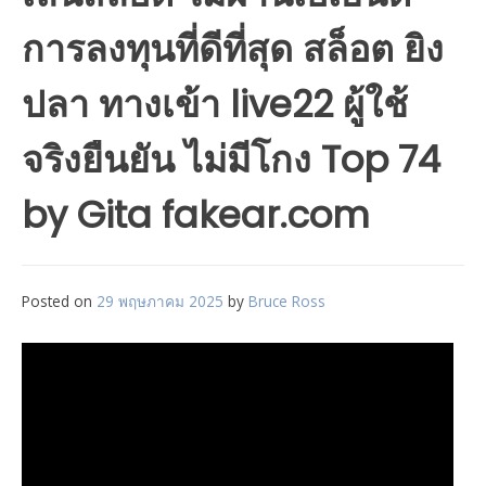
การลงทุนที่ดีที่สุด สล็อต ยิง
ปลา ทางเข้า live22 ผู้ใช้
จริงยืนยัน ไม่มีโกง Top 74
by Gita fakear.com
Posted on
29 พฤษภาคม 2025
by
Bruce Ross