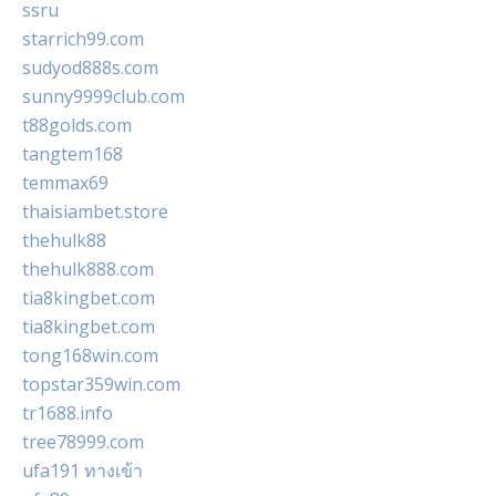
ssru
starrich99.com
sudyod888s.com
sunny9999club.com
t88golds.com
tangtem168
temmax69
thaisiambet.store
thehulk88
thehulk888.com
tia8kingbet.com
tia8kingbet.com
tong168win.com
topstar359win.com
tr1688.info
tree78999.com
ufa191 ทางเข้า