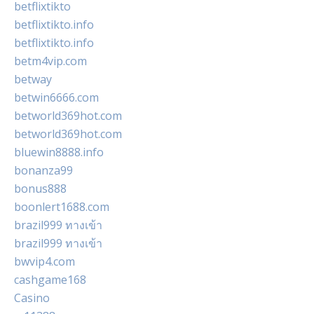
betflixtikto
betflixtikto.info
betflixtikto.info
betm4vip.com
betway
betwin6666.com
betworld369hot.com
betworld369hot.com
bluewin8888.info
bonanza99
bonus888
boonlert1688.com
brazil999 ทางเข้า
brazil999 ทางเข้า
bwvip4.com
cashgame168
Casino