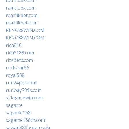
ramclubx.com
ramclubx.com
realflikbet.com
realflikbet.com
RENO88WIN.COM
RENO88WIN.COM
rich818
rich8188.com
rizzbetx.com
rockstar66
royal558
run24pro.com
runway789s.com
s2kgamewin.com
sagame
sagame168
sagame168th.com
sawan888 ทดลองเล่น