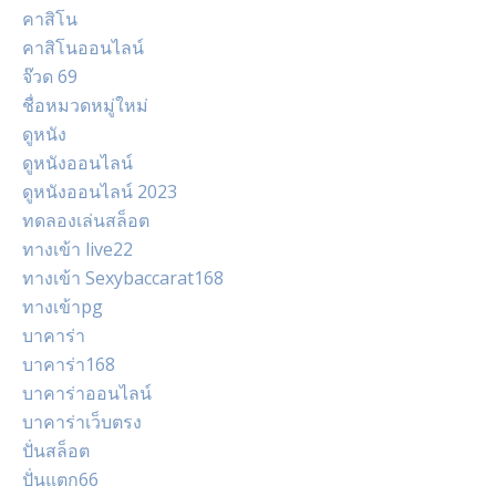
คาสิโน
คาสิโนออนไลน์
จ๊วด 69
ชื่อหมวดหมู่ใหม่
ดูหนัง
ดูหนังออนไลน์
ดูหนังออนไลน์ 2023
ทดลองเล่นสล็อต
ทางเข้า live22
ทางเข้า Sexybaccarat168
ทางเข้าpg
บาคาร่า
บาคาร่า168
บาคาร่าออนไลน์
บาคาร่าเว็บตรง
ปั่นสล็อต
ปั่นแตก66