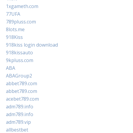
1xgameth.com
77UFA
789pluss.com
8lots.me
918Kiss
918kiss login download
918kissauto
9kpluss.com
ABA
ABAGroup2
abbet789.com
abbet789.com
acebet789.com
adm789.info
adm789.info
adm789.vip
allbestbet