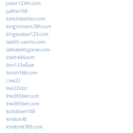
Joker123th.com
judhai168
kimchibetbet.com
kingromans789.com
kingxxxbet123.com
lala55-casino.com
lalikabetsgame.com
lcbet444.com
lion123สล็อต
lionth168.com
Live22
live22slot
lnw365bet.com
lnw365bet.com
lockdown168
london45
london6789.com