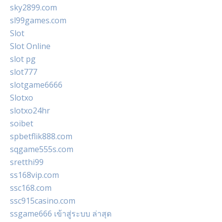
sky2899.com
sl99games.com
Slot
Slot Online
slot pg
slot777
slotgame6666
Slotxo
slotxo24hr
soibet
spbetflik888.com
sqgame555s.com
sretthi99
ss168vip.com
ssc168.com
ssc915casino.com
ssgame666 เข้าสู่ระบบ ล่าสุด