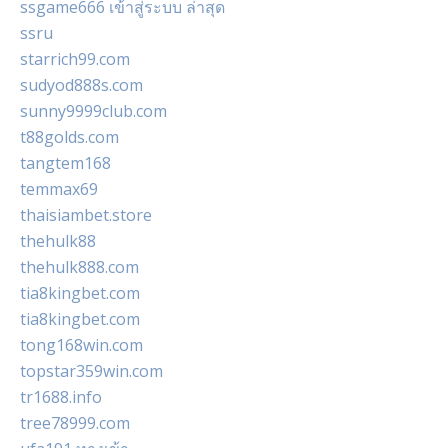
ssgame666 เข้าสู่ระบบ ล่าสุด
ssru
starrich99.com
sudyod888s.com
sunny9999club.com
t88golds.com
tangtem168
temmax69
thaisiambet.store
thehulk88
thehulk888.com
tia8kingbet.com
tia8kingbet.com
tong168win.com
topstar359win.com
tr1688.info
tree78999.com