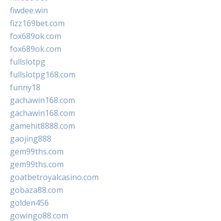
fiwdee.win
fizz169bet.com
fox689ok.com
fox689ok.com
fullslotpg
fullslotpg168.com
funny18
gachawin168.com
gachawin168.com
gamehit8888.com
gaojing888
gem99ths.com
gem99ths.com
goatbetroyalcasino.com
gobaza88.com
golden456
gowingo88.com