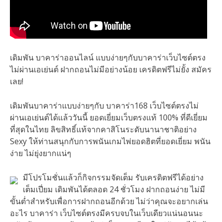
เดิมพัน บาคาร่าออนไลน์ แบบง่ายๆกับบาคาร่าเว็บไซต์ตรง
ไม่ผ่านเอเย่นต์ ฝากถอนไม่มีอย่างน้อย เครดิตฟรีไม่ยั้ง สมัคร
เลย!
เดิมพันบาคาร่าแบบง่ายๆกับ บาคาร่า168 เว็บไซต์ตรงไม่
ผ่านเอเย่นต์ได้แล้ววันนี้ ยอดเยี่ยมเว็บตรงแท้ 100% ที่ดีเยี่ยม
ที่สุดในไทย ลิขสิทธิ์แท้จากคาสิโนระดับนานาชาติอย่าง
Sexy ให้ท่านสนุกกับการพนันเกมไพ่ยอดฮิตที่ยอดเยี่ยม พนัน
ง่าย ไม่ยุ่งยากแน่ๆ
มีโปรโมชั่นแล้วก็กิจกรรมจัดเต็ม รับเครดิตฟรีได้อย่าง
เต็มเปี่ยม เดิมพันได้ตลอด 24 ชั่วโมง ฝากถอนง่าย ไม่มี
ขั้นต่ำสำหรับเพื่อการฝากถอนอีกด้วย ไม่ว่าคุณจะอยากเล่น
อะไร บาคาร่า เว็บไซต์ตรงมีครบจบในเว็บเดียวแน่นอนนะ