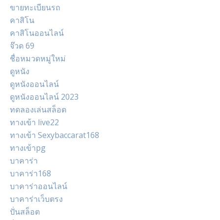
ขายทะเบียนรถ
คาสิโน
คาสิโนออนไลน์
จ๊วด 69
ชื่อหมวดหมู่ใหม่
ดูหนัง
ดูหนังออนไลน์
ดูหนังออนไลน์ 2023
ทดลองเล่นสล็อต
ทางเข้า live22
ทางเข้า Sexybaccarat168
ทางเข้าpg
บาคาร่า
บาคาร่า168
บาคาร่าออนไลน์
บาคาร่าเว็บตรง
ปั่นสล็อต