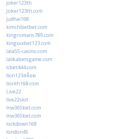
joker123th
Joker123th.com
judhai168
kimchibetbet.com
kingromans789.com
kingxxxbet123.com
lala55-casino.com
lalikabetsgame.com
lcbet444.com
lion123สล็อต
lionth168.com
Live22
live22slot
lnw365bet.com
lnw365bet.com
lockdown168
london45