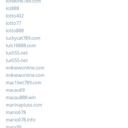
london6789.com
lot888
lotto432
lotto77
lotto888
luckycat789.com
luis16888.com
lux555.net
lux555.net
m4newonline.com
m4newonline.com
mac1bet789.com
macau69
macau888.win
marinapluss.com
mario678
mario678.info
mars95