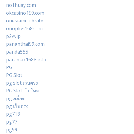
no1huay.com
okcasino159.com
onesiamclub.site
onoplus168.com
p2vvip
pananthai99.com
panda555
paramax1688.info
PG
PG Slot
pg slot เว็บตรง
PG Slot เว็บใหม่
pg สล็อต
pg เว็บตรง
pg718
pg77
pg99