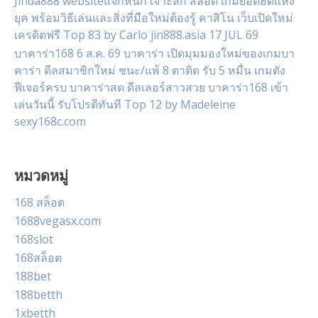
Jinda888 websiteแจกหนัก เจาะลึก สล็อต เกมยอดฮิตแห่ง
ยุค พร้อมวิธีเล่นและสิ่งที่มือใหม่ต้องรู้ คาสิโน เว็บเปิดใหม่
เครดิตฟรี Top 83 by Carlo jin888.asia 17 JUL 69
บาคาร่า168 6 ส.ค. 69 บาคาร่า เปิดมุมมองใหม่ของเกมบา
คาร่า ดีลสมาชิกใหม่ ชนะ/แพ้ 8 ตาติด รับ 5 หมื่น เกมดัง
ฟีเจอร์ครบ บาคาร่าสด ดีลเลอร์สาวสวย บาคาร่า168 เข้า
เล่นวันนี้ รับโปรดีทันที Top 12 by Madeleine
sexy168c.com
หมวดหมู่
168 สล็อต
1688vegasx.com
168slot
168สล็อต
188bet
188betth
1xbetth