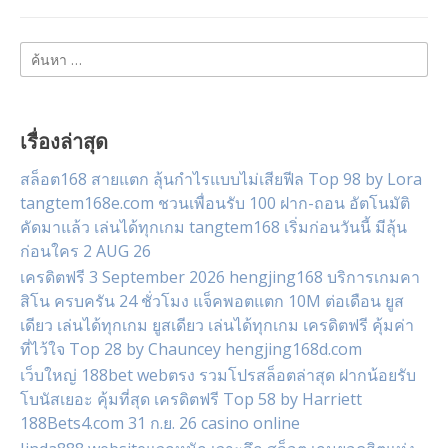
ค้นหา
สำหรับ:
เรื่องล่าสุด
สล็อต168 สายแตก ลุ้นกำไรแบบไม่เสียฟีล Top 98 by Lora
tangtem168e.com ชวนเพื่อนรับ 100 ฝาก-ถอน อัตโนมัติ
คัดมาแล้ว เล่นได้ทุกเกม tangtem168 เริ่มก่อนวันนี้ มีลุ้น
ก่อนใคร 2 AUG 26
เครดิตฟรี 3 September 2026 hengjing168 บริการเกมคา
สิโน ครบครัน 24 ชั่วโมง แจ็คพอตแตก 10M ต่อเดือน ยูส
เดียว เล่นได้ทุกเกม ยูสเดียว เล่นได้ทุกเกม เครดิตฟรี คุ้มค่า
ที่ไว้ใจ Top 28 by Chauncey hengjing168d.com
เว็บใหญ่ 188bet webตรง รวมโปรสล็อตล่าสุด ฝากน้อยรับ
โบนัสเยอะ คุ้มที่สุด เครดิตฟรี Top 58 by Harriett
188Bets4.com 31 ก.ย. 26 casino online