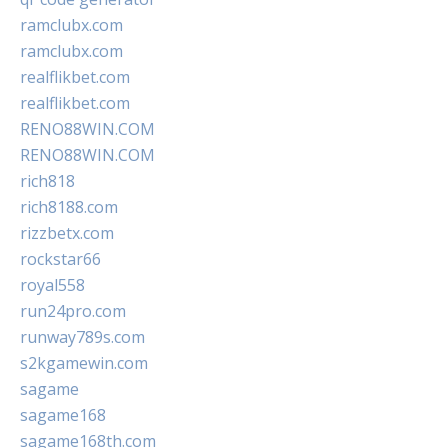
ramclubx.com
ramclubx.com
realflikbet.com
realflikbet.com
RENO88WIN.COM
RENO88WIN.COM
rich818
rich8188.com
rizzbetx.com
rockstar66
royal558
run24pro.com
runway789s.com
s2kgamewin.com
sagame
sagame168
sagame168th.com