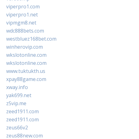
viperpro1.com
viperpro1.net
vipmgm8.net
wdc888bets.com
westbluez168bet.com
winherovip.com
wkslotonline.com
wkslotonline.com
www.tuktukth.us
xpay88game.com
xway.info
yak699.net
z5vip.me
zeed1911.com
zeed1911.com
zeus66v2
zeus88new.com