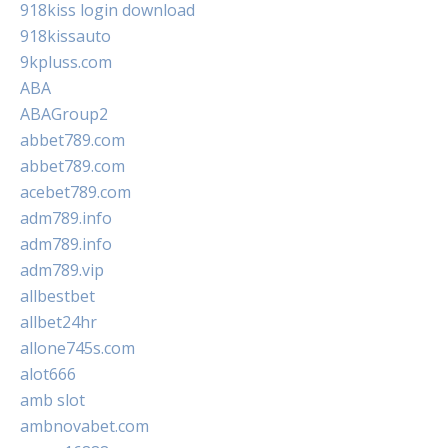
918kiss login download
918kissauto
9kpluss.com
ABA
ABAGroup2
abbet789.com
abbet789.com
acebet789.com
adm789.info
adm789.info
adm789.vip
allbestbet
allbet24hr
allone745s.com
alot666
amb slot
ambnovabet.com