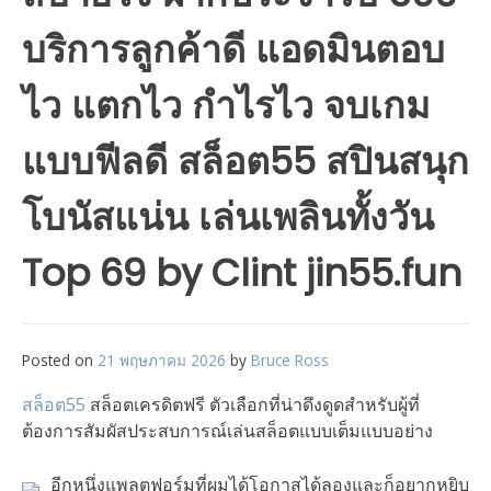
บริการลูกค้าดี แอดมินตอบ
ไว แตกไว กำไรไว จบเกม
แบบฟีลดี สล็อต55 สปินสนุก
โบนัสแน่น เล่นเพลินทั้งวัน
Top 69 by Clint jin55.fun
Posted on
21 พฤษภาคม 2026
by
Bruce Ross
สล็อต55
สล็อตเครดิตฟรี ตัวเลือกที่น่าดึงดูดสำหรับผู้ที่
ต้องการสัมผัสประสบการณ์เล่นสล็อตแบบเต็มแบบอย่าง
อีกหนึ่งแพลตฟอร์มที่ผมได้โอกาสได้ลองและก็อยากหยิบ