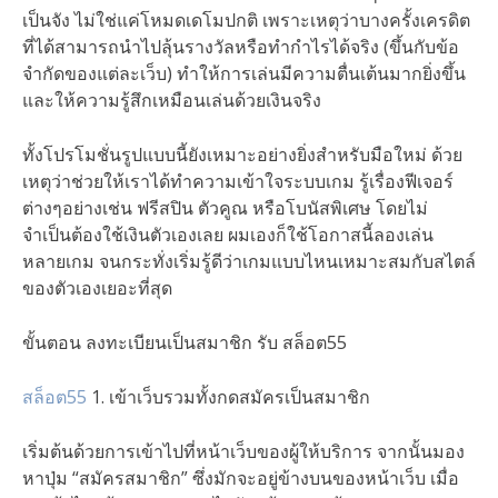
เป็นจัง ไม่ใช่แค่โหมดเดโมปกติ เพราะเหตุว่าบางครั้งเครดิต
ที่ได้สามารถนำไปลุ้นรางวัลหรือทำกำไรได้จริง (ขึ้นกับข้อ
จำกัดของแต่ละเว็บ) ทำให้การเล่นมีความตื่นเต้นมากยิ่งขึ้น
และให้ความรู้สึกเหมือนเล่นด้วยเงินจริง
ทั้งโปรโมชั่นรูปแบบนี้ยังเหมาะอย่างยิ่งสำหรับมือใหม่ ด้วย
เหตุว่าช่วยให้เราได้ทำความเข้าใจระบบเกม รู้เรื่องฟีเจอร์
ต่างๆอย่างเช่น ฟรีสปิน ตัวคูณ หรือโบนัสพิเศษ โดยไม่
จำเป็นต้องใช้เงินตัวเองเลย ผมเองก็ใช้โอกาสนี้ลองเล่น
หลายเกม จนกระทั่งเริ่มรู้ดีว่าเกมแบบไหนเหมาะสมกับสไตล์
ของตัวเองเยอะที่สุด
ขั้นตอน ลงทะเบียนเป็นสมาชิก รับ สล็อต55
สล็อต55
1. เข้าเว็บรวมทั้งกดสมัครเป็นสมาชิก
เริ่มต้นด้วยการเข้าไปที่หน้าเว็บของผู้ให้บริการ จากนั้นมอง
หาปุ่ม “สมัครสมาชิก” ซึ่งมักจะอยู่ข้างบนของหน้าเว็บ เมื่อ