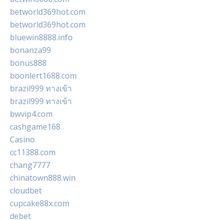
betworld369hot.com
betworld369hot.com
bluewin8888.info
bonanza99
bonus888
boonlert1688.com
brazil999 ทางเข้า
brazil999 ทางเข้า
bwvip4.com
cashgame168
Casino
cc11388.com
chang7777
chinatown888.win
cloudbet
cupcake88x.com
debet