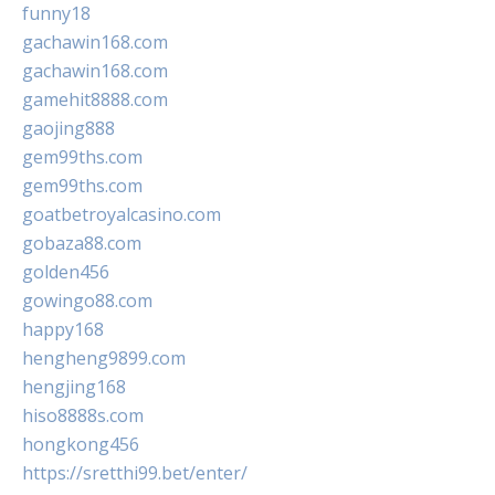
funny18
gachawin168.com
gachawin168.com
gamehit8888.com
gaojing888
gem99ths.com
gem99ths.com
goatbetroyalcasino.com
gobaza88.com
golden456
gowingo88.com
happy168
hengheng9899.com
hengjing168
hiso8888s.com
hongkong456
https://sretthi99.bet/enter/