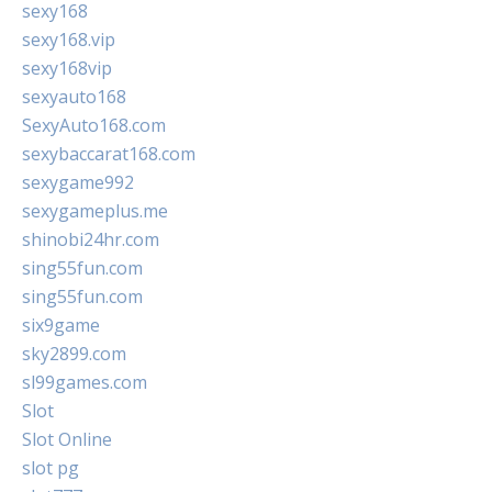
sexy168
sexy168.vip
sexy168vip
sexyauto168
SexyAuto168.com
sexybaccarat168.com
sexygame992
sexygameplus.me
shinobi24hr.com
sing55fun.com
sing55fun.com
six9game
sky2899.com
sl99games.com
Slot
Slot Online
slot pg