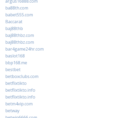
argus16888.com
ba88th.com
babet555.com
Baccarat
baj88thb
baj88thbz.com
baj88thbz.com
bar4game24hr.com
baslot168
bbp168.me
bestbet
betboxclubs.com
betflixtikto
betflixtikto.info
betflixtikto.info
betm4vip.com
betway
betwin6666.com