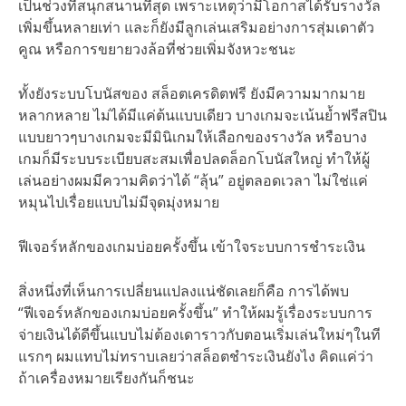
เป็นช่วงที่สนุกสนานที่สุด เพราะเหตุว่ามีโอกาสได้รับรางวัล
เพิ่มขึ้นหลายเท่า และก็ยังมีลูกเล่นเสริมอย่างการสุ่มเดาตัว
คูณ หรือการขยายวงล้อที่ช่วยเพิ่มจังหวะชนะ
ทั้งยังระบบโบนัสของ สล็อตเครดิตฟรี ยังมีความมากมาย
หลากหลาย ไม่ได้มีแค่ต้นแบบเดียว บางเกมจะเน้นย้ำฟรีสปิน
แบบยาวๆบางเกมจะมีมินิเกมให้เลือกของรางวัล หรือบาง
เกมก็มีระบบระเบียบสะสมเพื่อปลดล็อกโบนัสใหญ่ ทำให้ผู้
เล่นอย่างผมมีความคิดว่าได้ “ลุ้น” อยู่ตลอดเวลา ไม่ใช่แค่
หมุนไปเรื่อยแบบไม่มีจุดมุ่งหมาย
ฟีเจอร์หลักของเกมบ่อยครั้งขึ้น เข้าใจระบบการชำระเงิน
สิ่งหนึ่งที่เห็นการเปลี่ยนแปลงแน่ชัดเลยก็คือ การได้พบ
“ฟีเจอร์หลักของเกมบ่อยครั้งขึ้น” ทำให้ผมรู้เรื่องระบบการ
จ่ายเงินได้ดีขึ้นแบบไม่ต้องเดาราวกับตอนเริ่มเล่นใหม่ๆในที
แรกๆ ผมแทบไม่ทราบเลยว่าสล็อตชำระเงินยังไง คิดแค่ว่า
ถ้าเครื่องหมายเรียงกันก็ชนะ