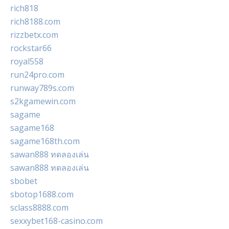
rich818
rich8188.com
rizzbetx.com
rockstar66
royal558
run24pro.com
runway789s.com
s2kgamewin.com
sagame
sagame168
sagame168th.com
sawan888 ทดลองเล่น
sawan888 ทดลองเล่น
sbobet
sbotop1688.com
sclass8888.com
sexxybet168-casino.com