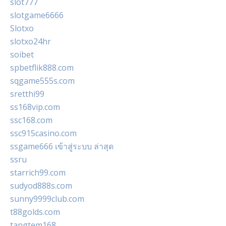
slot777
slotgame6666
Slotxo
slotxo24hr
soibet
spbetflik888.com
sqgame555s.com
sretthi99
ss168vip.com
ssc168.com
ssc915casino.com
ssgame666 เข้าสู่ระบบ ล่าสุด
ssru
starrich99.com
sudyod888s.com
sunny9999club.com
t88golds.com
tangtem168