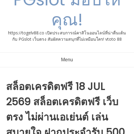
คุณ!
https://togelv88.co เปิดประสบการณ์คาสิโนออนไลน์ที่น่าตื่นเต้น
กับ PGslot เว็บตรง สัมผัสความสนุกที่ไม่เหมือนใคร! vtoto 88
Menu
สล็อตเครดิตฟรี 18 JUL
2569 สล็อตเครดิตฟรี เว็บ
ตรง ไม่ผ่านเอเย่นต์ เล่น
สบายใจ ฝากประจำรับ 500