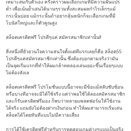
เหมาะสมกับตัวเอง ครั้งคราวผมเลือกเกมที่มีความผันแปร
ต่ำ เพื่อเน้นย้ำเล่นได้นานๆรวมทั้งสะสมผลกำไรเล็กๆแม้
กระนั้นบ่อย แม้กระนั้นถ้าอยากลุ้นหนักก็จะเลือกเกมที่มี
โบนัสใหญ่และก็ตัวคูณสูง
สล็อตเครดิตฟรี โปรดีๆแค่ สมัครสมาชิกเท่านั้น!!
สิ่งหนึ่งที่ยั่วยวนใจความสนใจตั้งแต่ทีแรกเลยก็คือ สล็อต55
โปรดีๆแค่สมัครสมาชิกเท่านั้น ซึ่งต้องบอกตามจริงว่ามัน
เป็นจุดเริ่มแรกที่ทำให้ผมกล้าทดลองเล่นเยอะขึ้นเรื่อยๆแบบ
ไม่ต้องลังเล
สล็อตเครดิตฟรี โปรโมชั่นแบบนี้อาจจะมีข้อแม้สลับซับซ้อน
หรือบางทีอาจจะมิได้ใช้จริง แต่ว่าพอใช้ได้ลองสมัครสมาชิก
และก็รับเครดิตฟรีมอง ก็พบว่าหลายแพลตฟอร์มให้ใช้งาน
ได้จริง แถมยังไม่ต้องฝากเงินก่อน ทำให้ผมสามารถเริ่มเล่น
สล็อตได้โดยทันทีแบบไม่มีความเสี่ยง
การได้ใช้เครดิตฟรีสำหรับการทดสอบเกมต่างๆแบบเป็นจริง