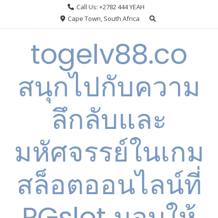
Skip
Call Us: +2782 444 YEAH
to
Cape Town, South Africa
content
togelv88.co
สนุกไปกับความ
ลึกลับและ
มหัศจรรย์ในเกม
สล็อตออนไลน์ที่
PGslot มอบให้