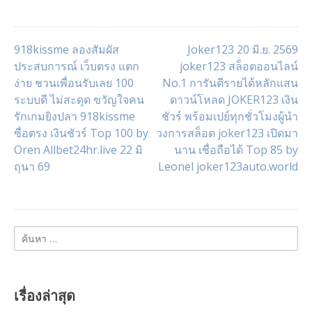
แนะแนว
918kissme ลองสัมผัส
Joker123 20 มิ.ย. 2569
ประสบการณ์ เว็บตรง แตก
joker123 สล็อตออนไลน์
ง่าย ชวนเพื่อนรับเลย 100
No.1 การันตีรายได้หลักแสน
เรื่อง
ระบบดี ไม่สะดุด ขวัญใจคน
ดาวน์โหลด JOKER123 เงิน
รักเกมยิงปลา 918kissme
ชัวร์ พร้อมเปย์ทุกชั่วโมงผู้นำ
ซื่อตรง เงินชัวร์ Top 100 by
วงการสล็อต joker123 เปิดมา
Oren Allbet24hr.live 22 มิ
นาน เชื่อถือได้ Top 85 by
ถุนา 69
Leonel joker123auto.world
ค้นหา
สำหรับ:
เรื่องล่าสุด