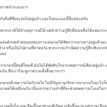
้างภาพจำระยะยาว
บสิ่งที่พึ่งจะจบไปอยู่แล้ว และก็ขณะแบบงี้นี่แหละครับ
วกเรามิได้จำเหตุการณ์ได้ แต่จำความรู้สึกที่คงเหลือได้แจ่มกระจ
นเล่นมักจดจำตอนจบของการเล่นเกมได้ชัดกว่ากลางทางอยู่แล้วนะ
มีค้าง หรือเป็นไปตามที่คาดหวัง พวกเราจะกำเนิดความรู้สึกเชิงบวกท
นเอง
่าเกมๆนี้มันดีไหมดี มันไม่ได้ตัดสินใจจากเหตุการณ์เดียวอยู่แล้ว แ
ัน ซึ่งเราก็จะดูภาพรวมทั้งสิ้นมากกว่า
เล่นเกมจบด้วยความไม่กังวลใจ ไม่มีปัญหาจุกจิกมากมายวนใจอะไรก
กในอนาคตได้เหมือนกัน เนื่องจากความจำที่ดีจะช่วยลดความโลเลในก
ครั้งก็อาจจะลืมเนื้อหาต่างๆที่เกิดมากยิ่งขึ้นมาย แต่เราจะนึก