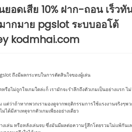
 คืนยอดเสีย 10% ฝาก-ถอน เร็วทั
นๆมากมาย pgslot ระบบออโต้
rey kodmhai.com
lot ถึงมีผลกระทบในการตัดสินใจของผู้เล่น
ใดหรือไม่ถูกใจเกมใดล่ะก็ เรามักจะรำลึกถึงตัวเกมเป็นอย่างแรก ไม่
กม แต่ว่าถ้าหากพวกเรามองดูจากพฤติกรรมการใช้แรงงานจริงๆพว
่ได้มีสาเหตุจากตัวเกมเพียงอย่างเดียว
่างเล่น หรือหลังเล่นจบ ซึ่งมันมีผลต่อความรู้สึกโดยรวมไม่แพ้กันเ