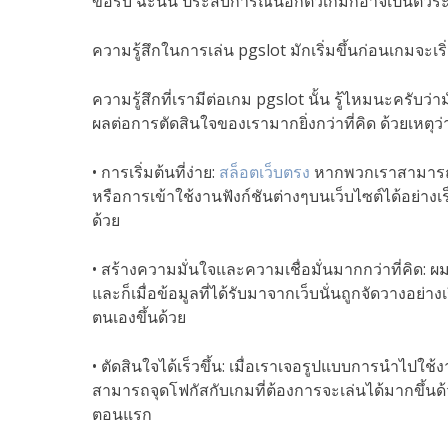
ขอรับ ฉะนั้น ประสบการณ์นอกตัวเกมก็อาจเป็นตัวระ
ความรู้สึกในการเล่น pgslot มักเริ่มขึ้นก่อนเกมจะเริ
ความรู้สึกที่เรามีต่อเกม pgslot นั้น รู้ไหมนะครับว่า
ผลต่อการตัดสินใจของเรามากยิ่งกว่าที่คิด ด้วยเหตุว่
• การเริ่มต้นที่ง่าย:
สล็อตเว็บตรง
หากพวกเราสามารถเข้
หรือการเข้าใช้งานฟังก์ชันต่างๆบนเว็บไซต์ได้อย่างเ
ด้วย
• สร้างความมั่นใจและความเชื่อมั่นมากกว่าที่คิด: ผ
และก็เมื่อข้อมูลที่ได้รับมาจากเว็บนั่นถูกจัดวางอย่า
ตนเองขึ้นด้วย
• ตัดสินใจได้เร็วขึ้น: เมื่อเราเจอรูปแบบการนำไปใช
สามารถจุดโฟกัสกับเกมที่ต้องการจะเล่นได้มากขึ้นด้ว
ตอนแรก