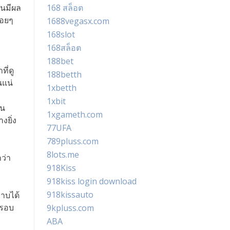
ันมีผล
168 สล็อต
่อยๆ
1688vegasx.com
168slot
168สล็อต
188bet
ี่ดู
188betth
นแน่
1xbetth
1xbit
็น
1xgameth.com
งยิ่ง
77UFA
789pluss.com
8lots.me
กว่า
918Kiss
918kiss login download
918kissauto
ราบได้
งรอบ
9kpluss.com
ABA