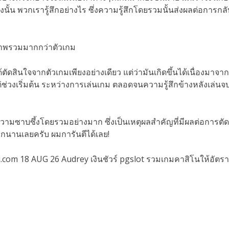
งนั้น พวกเรารู้สึกอย่างไร ซึ่งความรู้สึกโดยรวมนั้นส่งผลต่อการกล
กภาพรวมมากกว่าตัวเกม
ตัดสินใจจากตัวเกมเพียงอย่างเดียว แต่ว่ามันเกิดขึ้นได้เนื่องมาจา
แต่ช่วงเริ่มต้น ระหว่างการเล่นเกม ตลอดจนความรู้สึกข้างหลังเล่นจ
ความซาบซึ้งโดยรวมอย่างมาก ซึ่งเป็นเหตุผลสำคัญที่มีผลต่อการตั
อีกนานเลยครับ ผมการันตีได้เลย!
i.com 18 AUG 26 Audrey เงินชัวร์ pgslot รวมเกมคาสิโนให้อัตรา