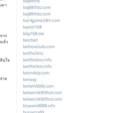
baj88thb
ับมา
baj88thbz.com
baj88thbz.com
bar4game24hr.com
baslot168
bbp168.me
กจาก
bestbet
บแล้ว
betboxclubs.com
betflixtikto
betflixtikto.info
ดสินใจ
betflixtikto.info
betm4vip.com
จ่าย
betway
betwin6666.com
betworld369hot.com
betworld369hot.com
bluewin8888.info
bonanza99