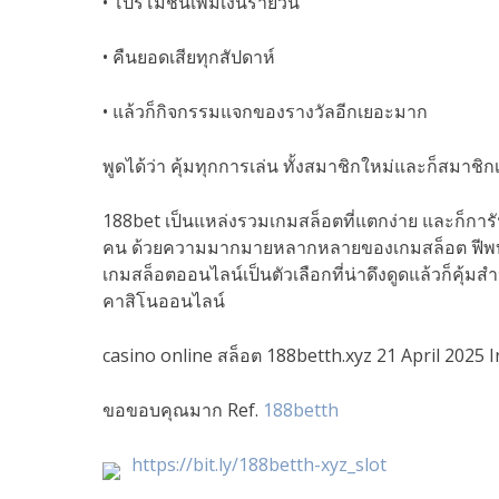
• โปรโมชั่นเพิ่มเงินรายวัน
• คืนยอดเสียทุกสัปดาห์
• แล้วก็กิจกรรมแจกของรางวัลอีกเยอะมาก
พูดได้ว่า คุ้มทุกการเล่น ทั้งสมาชิกใหม่และก็สมาชิกเก
188bet เป็นแหล่งรวมเกมสล็อตที่แตกง่าย และก็การันตี
คน ด้วยความมากมายหลากหลายของเกมสล็อต ฟีพบร์ที
เกมสล็อตออนไลน์เป็นตัวเลือกที่น่าดึงดูดแล้วก็คุ
คาสิโนออนไลน์
casino online สล็อต 188betth.xyz 21 April 2025 I
ขอขอบคุณมาก Ref.
188betth
https://bit.ly/188betth-xyz_slot