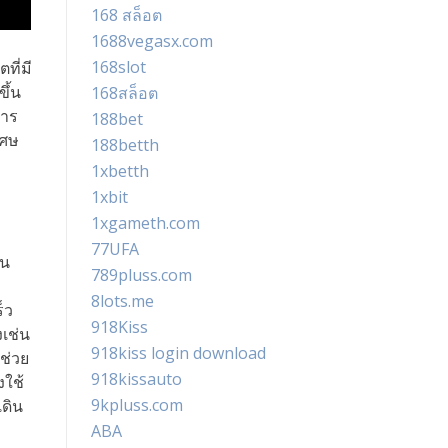
168 สล็อต
1688vegasx.com
168slot
ที่มี
ขึ้น
168สล็อต
การ
188bet
เศษ
188betth
1xbetth
1xbit
1xgameth.com
77UFA
็น
789pluss.com
8lots.me
็ว
918Kiss
งเช่น
918kiss login download
ช่วย
918kissauto
งใช้
9kpluss.com
เดิน
ABA