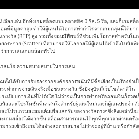
อกเล่น อีกทั้งเกมสล็อตแบบคลาสสิค 3 รีล, 5 รีล, และก็เกมสล็อต
พอตที่มีมูลค่าสูง ทำให้ผู้เล่นได้โอกาสทำกำไรจากเกมกลุ่มนี้ได้มาก
รางวัล (RTP) สูง รวมทั้งชอบมีฟีพบร์ที่ช่วยเพิ่มโอกาสสำหรับใน
ายกระจาย (Scatter) ที่สามารถให้โอกาสให้ผู้เล่นได้เข้าถึงโบนัสพิ
กว่าการเล่นเกมสล็อตทั่วไป
ี่น่าสนใจ ความสบายสบายในการเล่น
มทั้งได้รับการรับรองจากองค์กรการพนันที่มีชื่อเสียงเป็นเรื่องจำเป
ะกระทำการจ่ายเงินจริงเมื่อชนะรางวัล ซึ่งปัจจุบันมีเว็บไซต์คาสิโน
ระเบียบการเงินที่โปร่งใส ไม่ว่าจะเป็นการฝากหรือถอนเงินก็รวดเร
สและโปรโมชั่นที่น่าสนใจสำหรับผู้เล่นใหม่และก็ผู้เล่นประจำ ดั
และโปรแกรมสะสมแต้มเพื่อแลกรับของรางวัลต่างๆซึ่งสิ่งเหล่านี้จะ
รชนะเกมสล็อตได้มากขึ้น สล็อตสามารถเล่นได้ทุกที่ทุกเวลาผ่านเครื่อ
ามารถเข้าถึงเกมได้อย่างสะดวกสบาย ไม่ว่าจะอยู่ที่บ้าน หรือกำลัง