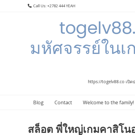
Skip
Call Us: +2782 444 YEAH
to
content
togelv88
มหัศจรรย์ในเก
https://togelv88.co เปิด
Blog
Contact
Welcome to the family!
สล็อต พี่ใหญ่เกมคาสิโ