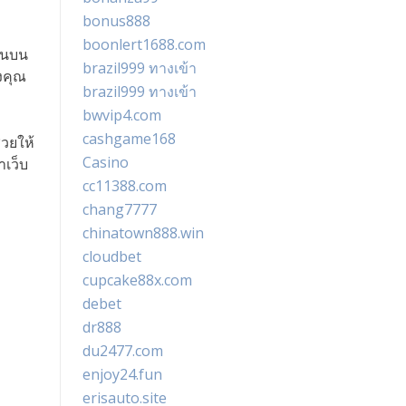
bonus888
boonlert1688.com
ล่นบน
brazil999 ทางเข้า
งคุณ
brazil999 ทางเข้า
bwvip4.com
cashgame168
่วยให้
Casino
าเว็บ
cc11388.com
chang7777
chinatown888.win
cloudbet
cupcake88x.com
debet
dr888
du2477.com
enjoy24.fun
erisauto.site