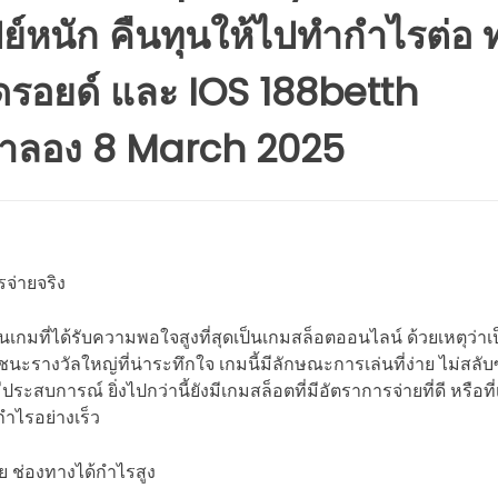
์หนัก คืนทุนให้ไปทำกำไรต่อ ท
นดรอยด์ และ IOS 188betth
มาลอง 8 March 2025
จ่ายจริง
ในเกมที่ได้รับความพอใจสูงที่สุดเป็นเกมสล็อตออนไลน์ ด้วยเหตุว่าเ
ะรางวัลใหญ่ที่น่าระทึกใจ เกมนี้มีลักษณะการเล่นที่ง่าย ไม่สลับ
ีประสบการณ์ ยิ่งไปกว่านี้ยังมีเกมสล็อตที่มีอัตราการจ่ายที่ดี หรือที่
กำไรอย่างเร็ว
ช่องทางได้กำไรสูง