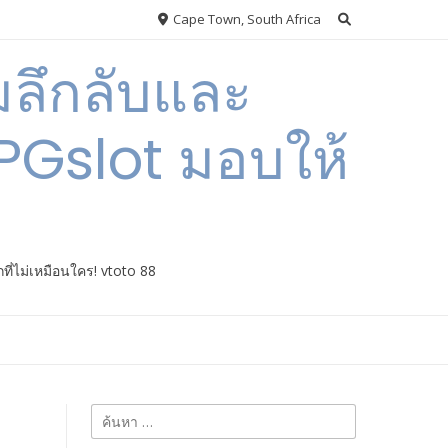
Cape Town, South Africa
ลึกลับและ
 PGslot มอบให้
ที่ไม่เหมือนใคร! vtoto 88
ค้นหา
สำหรับ: