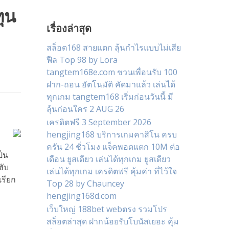
ุน
เรื่องล่าสุด
สล็อต168 สายแตก ลุ้นกำไรแบบไม่เสีย
ฟีล Top 98 by Lora
tangtem168e.com ชวนเพื่อนรับ 100
ฝาก-ถอน อัตโนมัติ คัดมาแล้ว เล่นได้
ทุกเกม tangtem168 เริ่มก่อนวันนี้ มี
ลุ้นก่อนใคร 2 AUG 26
เครดิตฟรี 3 September 2026
hengjing168 บริการเกมคาสิโน ครบ
ครัน 24 ชั่วโมง แจ็คพอตแตก 10M ต่อ
ป็น
เดือน ยูสเดียว เล่นได้ทุกเกม ยูสเดียว
ซับ
เล่นได้ทุกเกม เครดิตฟรี คุ้มค่า ที่ไว้ใจ
เรียก
Top 28 by Chauncey
hengjing168d.com
เว็บใหญ่ 188bet webตรง รวมโปร
สล็อตล่าสุด ฝากน้อยรับโบนัสเยอะ คุ้ม