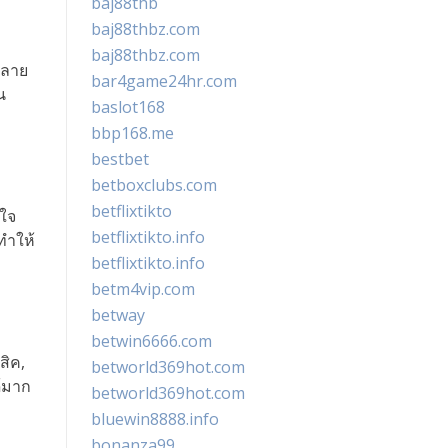
baj88thb
baj88thbz.com
baj88thbz.com
หลาย
bar4game24hr.com
น
baslot168
bbp168.me
bestbet
betboxclubs.com
betflixtikto
นใจ
betflixtikto.info
ทำให้
betflixtikto.info
betm4vip.com
betway
betwin6666.com
สิค,
betworld369hot.com
ด้มาก
betworld369hot.com
bluewin8888.info
bonanza99