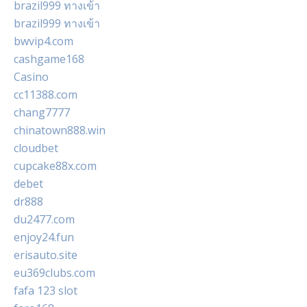
brazil999 ทางเข้า
brazil999 ทางเข้า
bwvip4.com
cashgame168
Casino
cc11388.com
chang7777
chinatown888.win
cloudbet
cupcake88x.com
debet
dr888
du2477.com
enjoy24.fun
erisauto.site
eu369clubs.com
fafa 123 slot