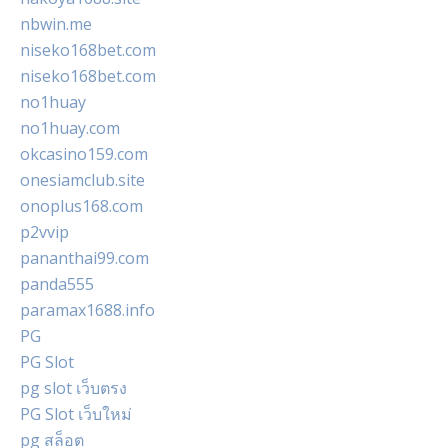
nbwin.me
niseko168bet.com
niseko168bet.com
no1huay
no1huay.com
okcasino159.com
onesiamclub.site
onoplus168.com
p2vvip
pananthai99.com
panda555
paramax1688.info
PG
PG Slot
pg slot เว็บตรง
PG Slot เว็บใหม่
pg สล็อต