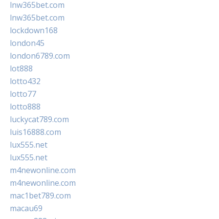
lnw365bet.com
lnw365bet.com
lockdown168
london45
london6789.com
lot888
lotto432
lotto77
lotto888
luckycat789.com
luis16888.com
lux555.net
lux555.net
m4newonline.com
m4newonline.com
mac1bet789.com
macau69