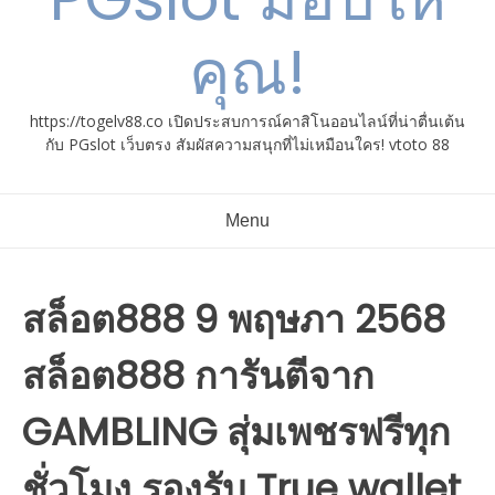
คุณ!
https://togelv88.co เปิดประสบการณ์คาสิโนออนไลน์ที่น่าตื่นเต้น
กับ PGslot เว็บตรง สัมผัสความสนุกที่ไม่เหมือนใคร! vtoto 88
Menu
สล็อต888 9 พฤษภา 2568
สล็อต888 การันตีจาก
GAMBLING สุ่มเพชรฟรีทุก
ชั่วโมง รองรับ True wallet