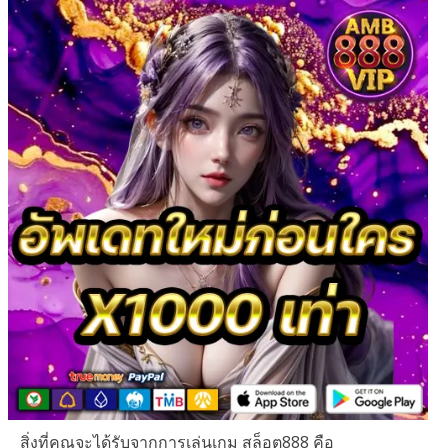
สิ่งที่คุณจะได้รับจากการเล่นเกม สล็อต888 คือ