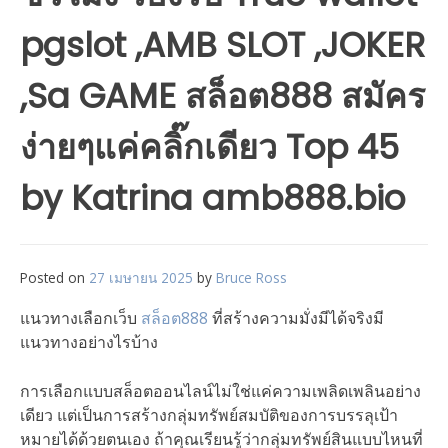
pgslot ,AMB SLOT ,JOKER
,Sa GAME สล็อต888 สมัคร
ง่ายๆแค่คลิ๊กเดียว Top 45
by Katrina amb888.bio
Posted on
27 เมษายน 2025
by
Bruce Ross
แนวทางเลือกเว็บ
สล็อต888
ที่สร้างความมั่งมีได้จริงมี
แนวทางอย่างไรบ้าง
การเลือกแบบสล็อตออนไลน์ไม่ใช่แค่ความเพลิดเพลินอย่าง
เดียว แต่เป็นการสร้างกลุ่มทรัพย์สมบัติของการบรรลุเป้า
หมายได้ด้วยตนเอง ถ้าคุณเรียนรู้ว่ากลุ่มทรัพย์สินแบบไหนที่