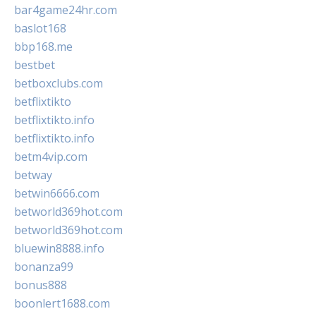
bar4game24hr.com
baslot168
bbp168.me
bestbet
betboxclubs.com
betflixtikto
betflixtikto.info
betflixtikto.info
betm4vip.com
betway
betwin6666.com
betworld369hot.com
betworld369hot.com
bluewin8888.info
bonanza99
bonus888
boonlert1688.com