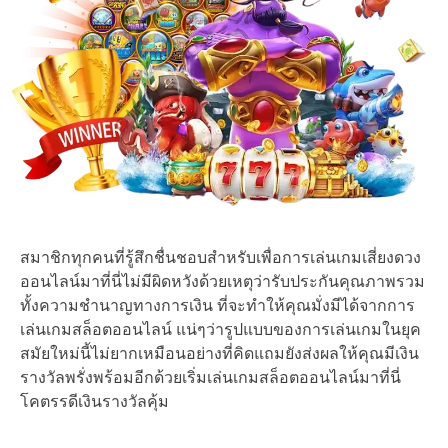
สมาชิกทุกคนที่รู้สึกชื่นชอบสำหรับเพื่อการเล่นเกมเสี่ยงดวง
ออนไลน์มาที่นี่ไม่มีผิดหวังด้วยเหตุว่ารับประกันคุณภาพรวม
ทั้งความชำนาญทางการเงิน ที่จะทำให้คุณมั่งมีได้จากการ
เล่นเกมสล็อตออนไลน์ แน่ๆว่ารูปแบบของการเล่นเกมในยุค
สมัยใหม่นี้ไม่ยากเหมือนอย่างที่คิดแถมยังส่งผลให้คุณมีเงิน
รางวัลพรั่งพร้อมอีกด้วยเริ่มเล่นเกมสล็อตออนไลน์มาที่นี่
โคตรรดีเงินรางวัลคุ้ม