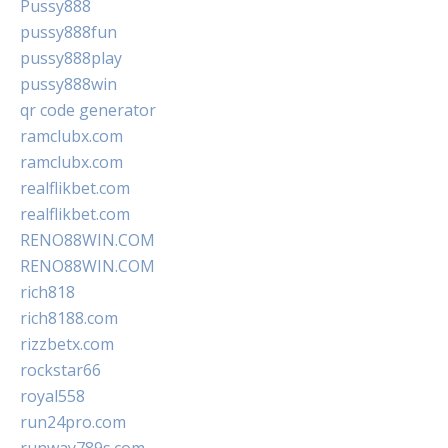
Pussy888
pussy888fun
pussy888play
pussy888win
qr code generator
ramclubx.com
ramclubx.com
realflikbet.com
realflikbet.com
RENO88WIN.COM
RENO88WIN.COM
rich818
rich8188.com
rizzbetx.com
rockstar66
royal558
run24pro.com
runway789s.com