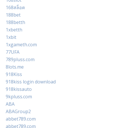
168สล็อต
188bet
188betth
1xbetth
1xbit
1xgameth.com
77UFA
789pluss.com
8lots.me
918Kiss
918kiss login download
918kissauto
9kpluss.com
ABA
ABAGroup2
abbet789.com
abbet789.com