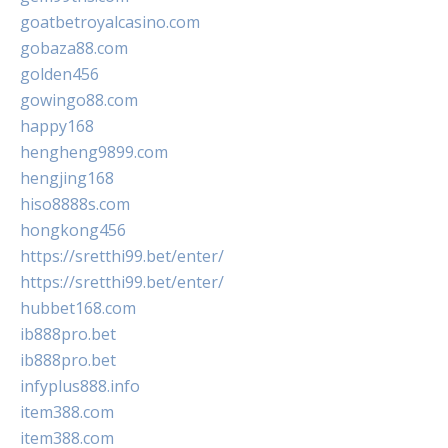
goatbetroyalcasino.com
gobaza88.com
golden456
gowingo88.com
happy168
hengheng9899.com
hengjing168
hiso8888s.com
hongkong456
https://sretthi99.bet/enter/
https://sretthi99.bet/enter/
hubbet168.com
ib888pro.bet
ib888pro.bet
infyplus888.info
item388.com
item388.com