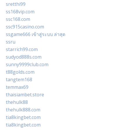
sretthi99
ss168vip.com
ssc168.com
ssc915casino.com
ssgame666 เข้าสู่ระบบ ล่าสุด
ssru
starrich99.com
sudyod888s.com
sunny9999club.com
t88golds.com
tangtem168
temmax69
thaisiambet.store
thehulk88
thehulk888.com
tia8kingbet.com
tia8kingbet.com