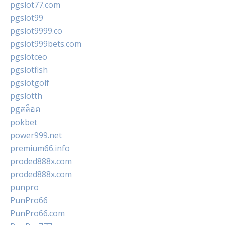
pgslot77.com
pgslot99
pgslot9999.co
pgslot999bets.com
pgslotceo
pgslotfish
pgslotgolf
pgslotth
pgสล็อต
pokbet
power999.net
premium66.info
proded888x.com
proded888x.com
punpro
PunPro66
PunPro66.com