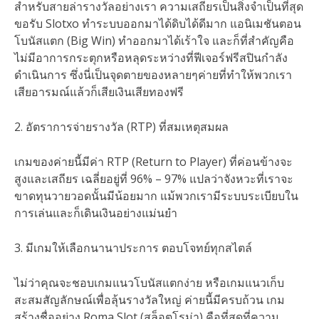
สำหรับสายล่ารางวัลอย่างเรา ความเสถียรเป็นสิ่งจำเป็นที่สุด
ขอรับ Slotxo ทำระบบออกมาได้ดิบได้ดีมาก แอนิเมชันตอน
โบนัสแตก (Big Win) ทำออกมาได้เร้าใจ และก็ที่สำคัญคือ
ไม่มีอาการกระตุกหรือหลุดระหว่างที่ฟีเจอร์ฟรีสปินกำลัง
ดำเนินการ ซึ่งนี่เป็นจุดตายของหลายๆค่ายที่ทำให้พวกเรา
เสียอารมณ์แล้วก็เสียเงินเสียทองฟรี
2. อัตราการจ่ายรางวัล (RTP) ที่สมเหตุสมผล
เกมของค่ายนี้มีค่า RTP (Return to Player) ที่ค่อนข้างจะ
สูงและเสถียร เฉลี่ยอยู่ที่ 96% – 97% แปลว่าจังหวะที่เราจะ
ขาดทุนวายวอดนั้นมีน้อยมาก แม้พวกเรามีระบบระเบียบใน
การเล่นและก็เดินเงินอย่างแม่นยำ
3. มีเกมให้เลือกนานาประการ ตอบโจทย์ทุกสไตล์
ไม่ว่าคุณจะชอบเกมแนวโบนัสแตกง่าย หรือเกมแนวเก็บ
สะสมสัญลักษณ์เพื่อลุ้นรางวัลใหญ่ ค่ายนี้มีครบถ้วน เกม
สร้างชื่ออย่าง Roma Slot (สล็อตโรม่า) คือที่สุดที่ความ