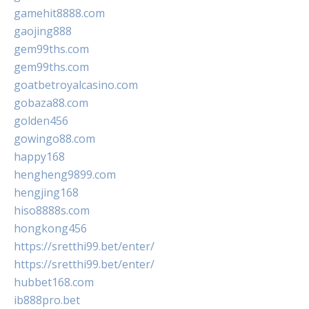
gamehit8888.com
gaojing888
gem99ths.com
gem99ths.com
goatbetroyalcasino.com
gobaza88.com
golden456
gowingo88.com
happy168
hengheng9899.com
hengjing168
hiso8888s.com
hongkong456
https://sretthi99.bet/enter/
https://sretthi99.bet/enter/
hubbet168.com
ib888pro.bet