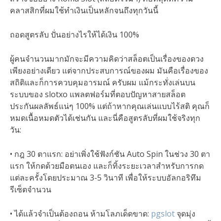
คลาสสิกที่ผมใช้ทำเงินเป็นหลักจนถึงทุกวันนี้
ถอดสูตรลับ ปั่นอย่างไรให้ได้เงิน 100%
ผู้คนจำนวนมากมักจะมีความคิดว่าสล็อตเป็นเรื่องของดวง
เพียงอย่างเดียว แต่จากประสบการณ์ของผม มันคือเรื่องของ
สถิติและก็การควบคุมอารมณ์ ครับผม แม้กระทั่งเล่นบน
ระบบของ slotxo แพลตฟอร์มที่ตอบปัญหาสายสล็อต
ประกันผลลัพธ์แน่ๆ 100% แต่ถ้าหากคุณเล่นแบบไร้สติ คุณก็
หมดเนื้อหมดตัวได้เช่นกัน และนี่คือสูตรลับที่ผมใช้จริงทุก
วัน:
• กฎ 30 ตาแรก: อย่าเพิ่งใช้ฟังก์ชัน Auto Spin ในช่วง 30 ตา
แรก ให้กดด้วยมือตนเอง และก็ทิ้งระยะเวลาสำหรับการกด
แต่ละครั้งโดยประมาณ 3-5 วินาที เพื่อให้ระบบอัลกอริทึม
รีเซ็ตจำนวน
• ได้แล้วจำเป็นต้องถอน ห้ามโลภเด็ดขาด:
pgslot
จุดมุ่ง