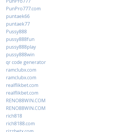
PunPro777
PunPro777.com
puntaek66
puntaek77
Pussy888
pussy888fun
pussy888play
pussy888win
qr code generator
ramclubx.com
ramclubx.com
realflikbet.com
realflikbet.com
RENO88WIN.COM
RENO88WIN.COM
rich818
rich8188.com
rizzbetx.com