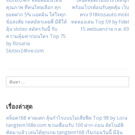
คุณภาพ ที่คนไทยเลือก ทุก
พร้อมโปรต้อนรับสุดคุ้ม เว็บ
เรื่อง
ยอดฝาก 5% แอดมิน ใส่ใจทุก
ตรง 918kissauto.mobi
ข้อสงสัย กดสมัครเลยพี่ มีดีให้
ทดลองเล่น Top 59 by Fidel
ลุ้น slotxo สมัครวันนี้ รับ
15 webแตกง่าย ก.ค. 69
ความคุ้มค่าก่อนใคร Top 75
by Rosaria
Slotxo24hre.com
ค้นหา
สำหรับ:
เรื่องล่าสุด
สล็อต168 สายแตก ลุ้นกำไรแบบไม่เสียฟีล Top 98 by Lora
tangtem168e.com ชวนเพื่อนรับ 100 ฝาก-ถอน อัตโนมัติ
คัดมาแล้ว เล่นได้ทุกเกม tangtem168 เริ่มก่อนวันนี้ มีลุ้น