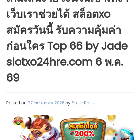
เว็บเราช่วยได้ สล็อตxo
สมัครวันนี้ รับความคุ้มค่า
ก่อนใคร Top 66 by Jade
slotxo24hre.com 6 พ.ค.
69
Posted on
27 พฤษภาคม 2026
by
Bruce Ross