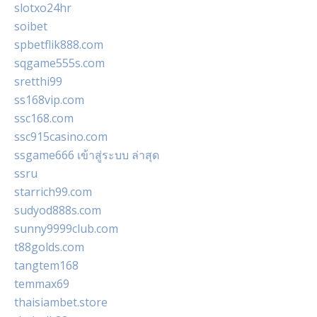
slotxo24hr
soibet
spbetflik888.com
sqgame555s.com
sretthi99
ss168vip.com
ssc168.com
ssc915casino.com
ssgame666 เข้าสู่ระบบ ล่าสุด
ssru
starrich99.com
sudyod888s.com
sunny9999club.com
t88golds.com
tangtem168
temmax69
thaisiambet.store