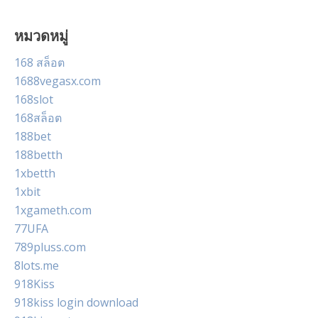
หมวดหมู่
168 สล็อต
1688vegasx.com
168slot
168สล็อต
188bet
188betth
1xbetth
1xbit
1xgameth.com
77UFA
789pluss.com
8lots.me
918Kiss
918kiss login download