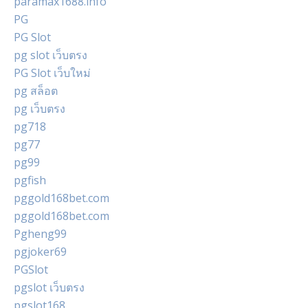
paramax1688.info
PG
PG Slot
pg slot เว็บตรง
PG Slot เว็บใหม่
pg สล็อต
pg เว็บตรง
pg718
pg77
pg99
pgfish
pggold168bet.com
pggold168bet.com
Pgheng99
pgjoker69
PGSlot
pgslot เว็บตรง
pgslot168