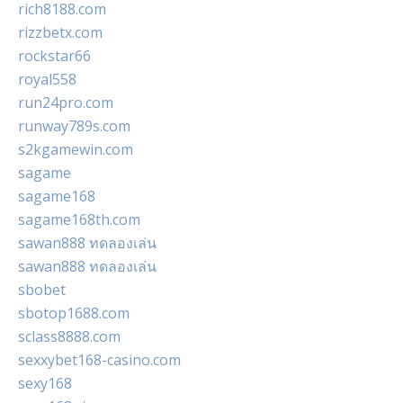
rich8188.com
rizzbetx.com
rockstar66
royal558
run24pro.com
runway789s.com
s2kgamewin.com
sagame
sagame168
sagame168th.com
sawan888 ทดลองเล่น
sawan888 ทดลองเล่น
sbobet
sbotop1688.com
sclass8888.com
sexxybet168-casino.com
sexy168