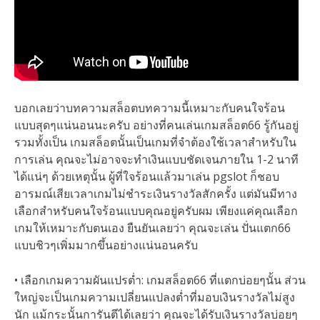
บอกเลยว่าบทความสล็อตบทความนี้เหมาะกับคนใจร้อน
แบบสุดๆแน่นอนนะครับ อย่างที่คนเล่นเกมสล็อต66 รู้กันอยู่
รวมทั้งเป็น เกมสล็อตนั้นเป็นเกมที่จำต้องใช้เวลาสำหรับใน
การเล่น คุณจะไม่อาจจะทำเงินแบบชัดเจนภายใน 1-2 นาที
ได้แน่ๆ ด้วยเหตุนั้น ผู้ที่ใจร้อนแล้วมาเล่น pgslot ก็ชอบ
อารมณ์เสียเวลาเกมไม่ชำระเงินรางวัลสักครั้ง แต่มันมีทาง
เลือกสำหรับคนใจร้อนแบบคุณอยู่ครับผม เพียงแค่คุณเลือก
เกมให้เหมาะกับตนเอง ยืนยันเลยว่า คุณจะเล่น ปั่นแตก66
แบบชิวๆเพิ่มมากขึ้นอย่างแน่นอนครับ
• เลือกเกมความผันแปรต่ำ: เกมสล็อต66 ที่แตกบ่อยๆนั้น ส่วน
ใหญ่จะเป็นเกมความเปลี่ยนแปลงต่ำที่มอบเงินรางวัลไม่สูง
นัก แม้กระนั้นการันตีได้เลยว่า คุณจะได้รับเงินรางวัลบ่อยๆ