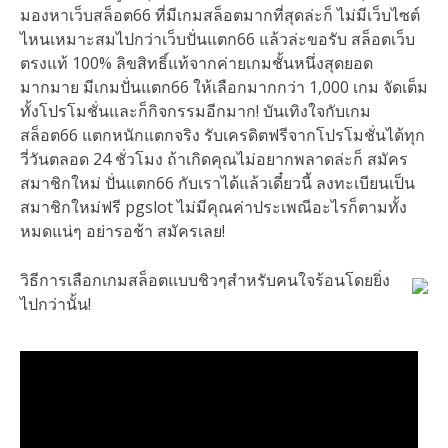
มองหาเว็บสล็อต66 ที่มีเกมสล็อตมากที่สุดล่ะก็ ไม่มีเว็บไซต์
ไหนเหมาะสมไปกว่าเว็บปั่นแตก66 แล้วล่ะขอรับ สล็อตเว็บ
ตรงแท้ 100% ลิขสิทธิ์แท้จากค่ายเกมชั้นหนึ่งสุดยอด
มากมาย มีเกมปั่นแตก66 ให้เลือกมากกว่า 1,000 เกม จัดเต็ม
ทั้งโปรโมชั่นและก็กิจกรรมอีกมาก! บันเทิงใจกับเกม
สล็อต66 แตกหนักแตกจริง รับเครดิตฟรีจากโปรโมชั่นได้ทุก
วี่วันตลอด 24 ชั่วโมง ถ้าเกิดคุณไม่อยากพลาดล่ะก็ สมัคร
สมาชิกใหม่ ปั่นแตก66 กับเราได้แล้วเดี๋ยวนี้ ลงทะเบียนเป็น
สมาชิกใหม่ฟรี pgslot ไม่มีคุณค่าประเพณีอะไรก็ตามทั้ง
หมดแน่ๆ อย่ารอช้า สมัครเลย!
วิธีการเลือกเกมสล็อตแบบชิวๆสำหรับคนใจร้อนโดยยิ่ง
ไปกว่านั้น!