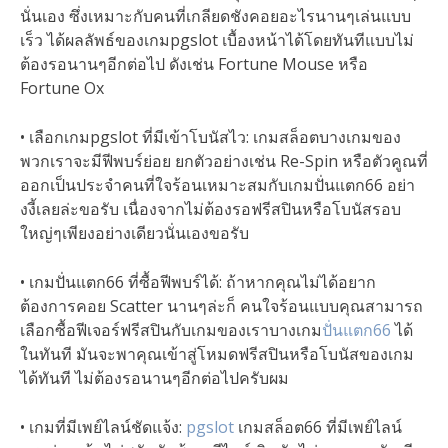
นั่นเอง ซึ่งเหมาะกับคนที่เกลียดชังคอยอะไรนานๆเล่นแบบ
เร็ว ได้ผลลัพธ์ของเกมpgslot เบื้องหน้าได้โดยทันทีแบบไม่
ต้องรอนานๆอีกต่อไป ดังเช่น Fortune Mouse หรือ
Fortune Ox
• เลือกเกมpgslot ที่มีเข้าโบนัสไว: เกมสล็อตบางเกมของ
พวกเราจะมีฟีพบร์ย่อย ยกตัวอย่างเช่น Re-Spin หรือตัวคูณที่
ออกเป็นประจำคนที่ใจร้อนเหมาะสมกับเกมปั่นแตก66 อย่า
งงี้เลยล่ะขอรับ เนื่องจากไม่ต้องรอฟรีสปินหรือโบนัสรอบ
ใหญ่ๆเพียงอย่างเดียวนั่นเองขอรับ
• เกมปั่นแตก66 ที่ซื้อฟีพบร์ได้: ถ้าหากคุณไม่ได้อยาก
ต้องการคอย Scatter นานๆล่ะก็ คนใจร้อนแบบคุณสามารถ
เลือกซื้อฟีเจอร์ฟรีสปินกับเกมของเราบางเกม
ปั่นแตก66
ได้
ในทันที มันจะพาคุณเข้าสู่โหมดฟรีสปินหรือโบนัสของเกม
ได้ทันที ไม่ต้องรอนานๆอีกต่อไปครับผม
• เกมที่มีเพย์ไลน์ชัดแจ้ง:
pgslot
เกมสล็อต66 ที่มีเพย์ไลน์