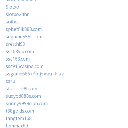
Slotxo
slotxo24hr
soibet
spbetflik888.com
sqgame555s.com
sretthi99
ss168vip.com
ssc168.com
ssc915casino.com
ssgame666 เข้าสู่ระบบ ล่าสุด
ssru
starrich99.com
sudyod888s.com
sunny9999club.com
t88golds.com
tangtem168
temmax69