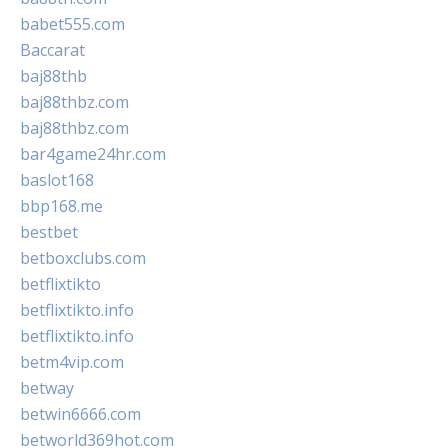
babet555.com
Baccarat
baj88thb
baj88thbz.com
baj88thbz.com
bar4game24hr.com
baslot168
bbp168.me
bestbet
betboxclubs.com
betflixtikto
betflixtikto.info
betflixtikto.info
betm4vip.com
betway
betwin6666.com
betworld369hot.com