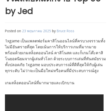
by Jed
Posted on
23 พฤษภาคม 2025
by
Bruce Ross
1xgame เป็นแพลตฟอร์มคาสิโนออนไลน์ที่ครบวงจรรวมทั้ง
ไม่มีอันตรายที่สุด โดยเน้นการให้บริการเกมที่มากมาย
พร้อมด้วยเกมสล็อตออนไลน์ คาสิโนสด และก็เกมโต๊ะคาสิ
โนยอดนิยมจากผู้เล่นทั่วโลก ด้วยระบบการเล่นที่ทันสมัยรวม
ทั้งปลอดภัย 1xgame มอบประสบการณ์ที่ดีที่สุดให้กับผู้เล่น
ทุกระดับ ไม่ว่าจะเป็นมือใหม่หรือคนที่มีประสบการณ์สูง
เกมสล็อตออนไลน์ที่มากมายและเบิกบาน