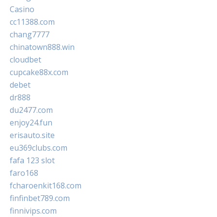
Casino
cc11388.com
chang7777
chinatown888.win
cloudbet
cupcake88x.com
debet
dr888
du2477.com
enjoy24.fun
erisauto.site
eu369clubs.com
fafa 123 slot
faro168
fcharoenkit168.com
finfinbet789.com
finnivips.com