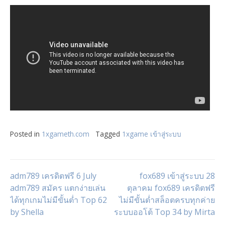
Posted in
1xgameth.com
Tagged
1xgame เข้าสู่ระบบ
แนะแนว
adm789 เครดิตฟรี 6 July
fox689 เข้าสู่ระบบ 28
adm789 สมัคร แตกง่ายเล่น
ตุลาคม fox689 เครดิตฟรี
ได้ทุกเกมไม่มีขั้นต่ำ Top 62
ไม่มีขั้นต่ำสล็อตครบทุกค่าย
เรื่อง
by Shella
ระบบออโต้ Top 34 by Mirta