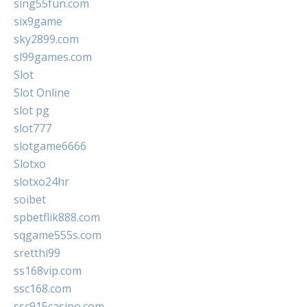
sing55fun.com
six9game
sky2899.com
sl99games.com
Slot
Slot Online
slot pg
slot777
slotgame6666
Slotxo
slotxo24hr
soibet
spbetflik888.com
sqgame555s.com
sretthi99
ss168vip.com
ssc168.com
ssc915casino.com