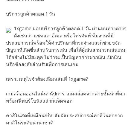
บริการลูกค้าตลอด 1 วัน
1xgame มอบบริการลูกค้าตลอด 1 วัน ผ่านหนทางต่างๆ
ดังเช่นว่า แชทสด, อีเมล หรือโทรศัพท์ ทีมงานที่มี
ประสบการณ์พร้อมให้คำปรึกษาที่กระจ่างและก็ช่วยขจัด
ปัญหาที่เกิดขึ้นสำหรับการเล่น เพื่อให้ผู้เล่นสามารถเล่นเกม
ได้อย่างไม่มีสะดุด ไม่ว่าจะเป็นปัญหาการฝากเงิน เบิกเงิน
หรือข้อสงสัยสำหรับเพื่อการเล่นเกม
เพราะเหตุไรจำต้องเลือกเล่นที่ 1xgame?
เกมสล็อตออนไลน์นานัปการ: เกมสล็อตจากค่ายชั้นนำที่มา
พร้อมฟีพบร์โบนัสแล้วก็แจ็คพอต
คาสิโนสดที่เหมือนจริง: สัมผัสประสบการณ์คาสิโนสดจาก
คาสิโนระดับนานาชาติ