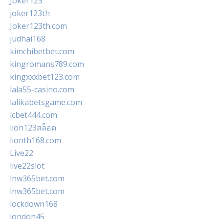
Joker123
joker123th
Joker123th.com
judhai168
kimchibetbet.com
kingromans789.com
kingxxxbet123.com
lala55-casino.com
lalikabetsgame.com
lcbet444.com
lion123สล็อต
lionth168.com
Live22
live22slot
lnw365bet.com
lnw365bet.com
lockdown168
london45