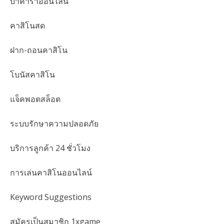
บาคาร่าออนไลน์
คาสิโนสด
ฝาก-ถอนคาสิโน
โบนัสคาสิโน
แจ็คพอตสล็อต
ระบบรักษาความปลอดภัย
บริการลูกค้า 24 ชั่วโมง
การเล่นคาสิโนออนไลน์
Keyword Suggestions
สมัครเป็นสมาชิก 1xgame