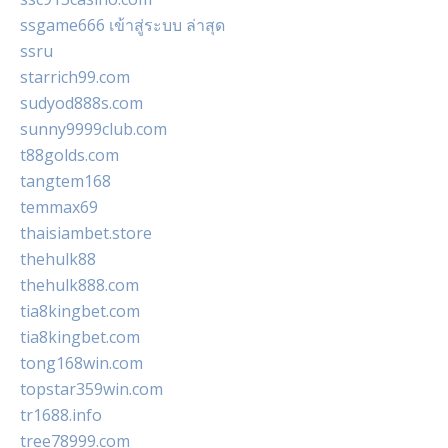
ssgame666 เข้าสู่ระบบ ล่าสุด
ssru
starrich99.com
sudyod888s.com
sunny9999club.com
t88golds.com
tangtem168
temmax69
thaisiambet.store
thehulk88
thehulk888.com
tia8kingbet.com
tia8kingbet.com
tong168win.com
topstar359win.com
tr1688.info
tree78999.com