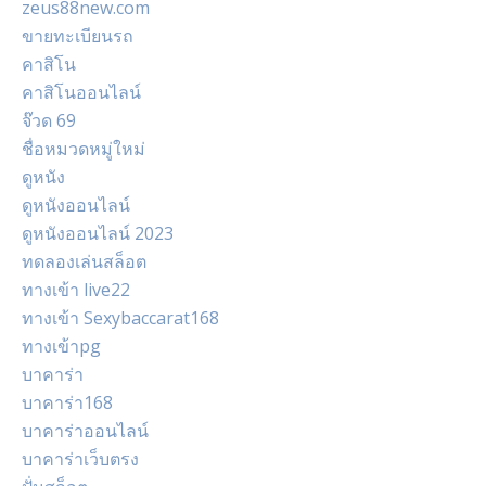
zeus88new.com
ขายทะเบียนรถ
คาสิโน
คาสิโนออนไลน์
จ๊วด 69
ชื่อหมวดหมู่ใหม่
ดูหนัง
ดูหนังออนไลน์
ดูหนังออนไลน์ 2023
ทดลองเล่นสล็อต
ทางเข้า live22
ทางเข้า Sexybaccarat168
ทางเข้าpg
บาคาร่า
บาคาร่า168
บาคาร่าออนไลน์
บาคาร่าเว็บตรง