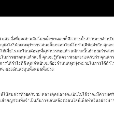
แล้ว สิ่งที่คุณห้ามลืมโดยเด็ดขาดเลยก็คือ การตั้งเป้าหมายสำหรั
ญยังไง? ด้วยเหตุว่าการเล่นสล็อตออนไลน์โดยไม่มีข้อจำกัด คุณจะ
นได้เมื่อไร แค่ไหนคือจุดที่คุณควรพอแล้ว แม้กระนั้นถ้าคุณกำหนดเ
ับในการขาดทุนแล้วล่ะก็ คุณจะรู้ทันคราวเลยล่ะนะครับว่า คุณควร
อการได้กำไรที่ดี คุณจำเป็นจะต้องกำหนดจุดมุ่งหมายในการได้กำไรท
50% ของเงินลงทุนทั้งหมดทั้งปวง
ลน์ให้สมควรด้วยครับผม หลายๆคนอาจจะเป็นไปได้ว่าจะมีความศร
สำคัญรวมทั้งจำเป็นกับการเล่นสล็อตออนไลน์เพื่อทำเงินอย่างมาก