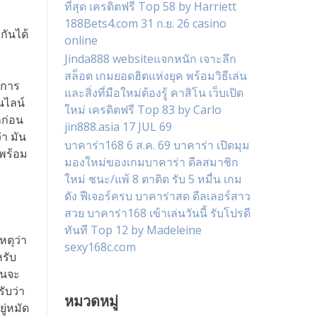
ที่สุด เครดิตฟรี Top 58 by Harriett
188Bets4.com 31 ก.ย. 26 casino
กันได้
online
Jinda888 websiteแจกหนัก เจาะลึก
สล็อต เกมยอดฮิตแห่งยุค พร้อมวิธีเล่น
ิการ
และสิ่งที่มือใหม่ต้องรู้ คาสิโน เว็บเปิด
นไลน์
ใหม่ เครดิตฟรี Top 83 by Carlo
กก่อน
jin888.asia 17 JUL 69
า มัน
บาคาร่า168 6 ส.ค. 69 บาคาร่า เปิดมุม
ดพร้อม
มองใหม่ของเกมบาคาร่า ดีลสมาชิก
ใหม่ ชนะ/แพ้ 8 ตาติด รับ 5 หมื่น เกม
ดัง ฟีเจอร์ครบ บาคาร่าสด ดีลเลอร์สาว
สวย บาคาร่า168 เข้าเล่นวันนี้ รับโปรดี
ทันที Top 12 by Madeleine
หตุว่า
sexy168c.com
หรับ
ันจะ
ับว่า
หมวดหมู่
ู่หมัด