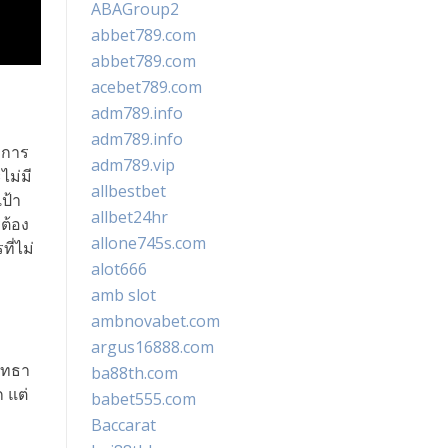
ABAGroup2
abbet789.com
abbet789.com
acebet789.com
adm789.info
adm789.info
บการ
adm789.vip
ไม่มี
allbestbet
ป้า
allbet24hr
ต้อง
allone745s.com
ี่ไม่
alot666
amb slot
ambnovabet.com
argus16888.com
ัทธา
ba88th.com
 แต่
babet555.com
Baccarat