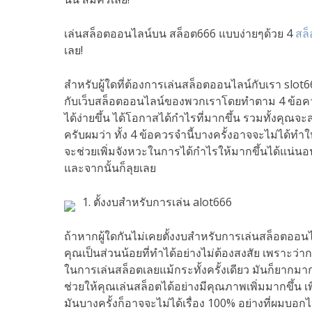
เล่นสล็อตออนไลน์บน สล็อต666 แบบง่ายๆด้วย 4
สล็
เลย!
สำหรับผู้ใดที่ต้องการเล่นสล็อตออนไลน์กับเรา slot
กับเว็บสล็อตออนไลน์ของพวกเราโดยทำตาม 4 ข้อควรจ
ได้ง่ายขึ้น ได้โอกาสได้กำไรที่มากขึ้น รวมทั้งคุ
ครับผมว่า ทั้ง 4 ข้อควรจำนี้บางครั้งอาจจะไม่ได
จะช่วยเพิ่มจังหวะในการได้กำไรให้มากขึ้นได้แน่นอน
และจากนั้นก็ลุยเลย
1. ตั้งงบสำหรับการเล่น alot666
ถ้าหากผู้ใดกันไม่เคยตั้งงบสำหรับการเล่นสล็อตออน
คุณเป็นส่วนน้อยที่ทำได้อย่างไม่ต้องสงสัย เพราะว
ในการเล่นสล็อตเลยแม้กระทั้งครั้งเดียว มันก็ยา
ช่วยให้คุณเล่นสล็อตได้อย่างมีคุณภาพเพิ่มมากขึ้น
มันบางครั้งก็อาจจะไม่ได้เรื่อง 100% อย่างที่ผมบ