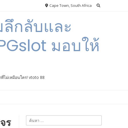
Cape Town, South Africa
ลึกลับและ
 PGslot มอบให้
ที่ไม่เหมือนใคร! vtoto 88
ค้นหา
งจร
สำหรับ: