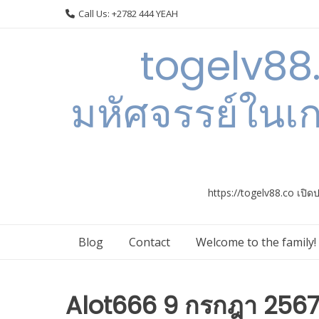
Skip
Call Us: +2782 444 YEAH
to
content
togelv88
มหัศจรรย์ในเก
https://togelv88.co เปิด
Blog
Contact
Welcome to the family!
Alot666 9 กรกฎา 2567