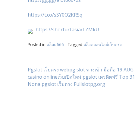
http://gg.gg/alot666-us
https://t.co/sSY0O2KRSq
https://shorturl.asia/LZMkU
Posted in
สล็อต666
Tagged
สล็อตออนไลน์เว็บตรง
แนะแนว
Pgslot เว็บตรง webpg slot ทางเข้า มือถือ 19 AUG
casino onlineเว็บเปิดใหม่ pgslot เครดิตฟรี Top 3
Nona pgslot เว็บตรง Fullslotpg.org
เรื่อง