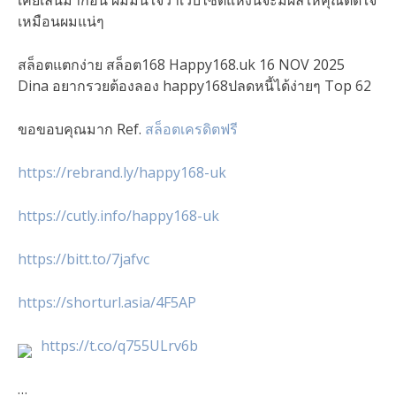
เคยเล่นมาก่อน ผมมั่นใจว่าเว็บไซต์แห่งนี้จะมีผลให้คุณติดใจ
เหมือนผมแน่ๆ
สล็อตแตกง่าย สล็อต168 Happy168.uk 16 NOV 2025
Dina อยากรวยต้องลอง happy168ปลดหนี้ได้ง่ายๆ Top 62
ขอขอบคุณมาก Ref.
สล็อตเครดิตฟรี
https://rebrand.ly/happy168-uk
https://cutly.info/happy168-uk
https://bitt.to/7jafvc
https://shorturl.asia/4F5AP
https://t.co/q755ULrv6b
…