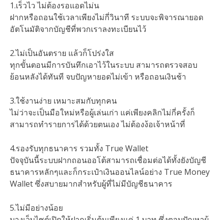
1.เร็วไว ไม่ต้องรอแอดไม่น
ฝากหรือถอนใช้เวลาเพียงไม่กี่วินาที ระบบจะพิจารณายอด
อัตโนมัติจากบัญชีที่พวกเราลงทะเบียนไว้
2.ไม่เป็นอันตราย แล้วก็โปร่งใส
ทุกขั้นตอนมีการบันทึกเอาไว้ในระบบ สามารถตรวจสอบ
ย้อนหลังได้ทันที จบปัญหายอดไม่เข้า หรือถอนเงินช้า
3.ใช้งานง่าย เหมาะสมกับทุกคน
ไม่ว่าจะเป็นมือใหม่หรือผู้เล่นเก่า แค่เพียงคลิกไม่กี่ครั้งก็
สามารถทำรายการได้ด้วยตนเอง ไม่ต้องง้อเจ้าหน้าที่
4.รองรับทุกธนาคาร รวมทั้ง True Wallet
ปัจจุบันนี้ระบบฝากถอนออโต้สามารถเชื่อมต่อได้ทั้งยังบัญชี
ธนาคารหลักๆและก็กระเป๋าเงินออนไลน์อย่าง True Money
Wallet ซึ่งสบายมากสำหรับผู้ที่ไม่มีบัญชีธนาคาร
5.ไม่มีอย่างน้อย
บางเว็บไซต์เปิดให้ฝากเริ่มต้นเพียงแค่ 1 บาท ซึ่งตอบปัญหาผู้