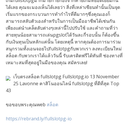
เกมfullslotpgมากมายก่ายกองจากค่ายเกมที่ยอดเยี่ยมกัน
ได้เลย คุณจะมองเห็นได้เลยว่า สิ่งที่เหล่าเซียนทำนั้นเป็นจุด
เริ่มแรกของกระบวนการทำกำไรที่ดีมากๆซึ่งคุณเองก็
สามารถสลับตัวเองสำหรับในการเป็นมืออาชีพได้เช่นกัน
เพียงแต่นำเคล็ดลับต่างๆเหล่านี้ไปปรับใช้ และคำถามที่ว่า
สายทุนน้อยสามารถเล่นpgslotได้วันละกี่รอบนั้น ก็ต้องขึ้น
กับเงินทุนเป็นหลักแค่นั้น โดยเหตุนี้ หากคุณต้องการมาร่วม
สนุกรวมทั้งเอนจอยไปfullslotpgกับพวกเรา ลงทะเบียนใหม่
สล็อต กับพวกเราได้แล้ววันนี้ รับเครดิตฟรีได้ทันที ช่องทางที่
เหมาะสมที่สุดอยู่ในมือของคุณ สมัครเลย!
เว็บตรงสล็อต fullslotpg Fullslotpg.io 13 November
25 Lavonne คาสิโนออนไลน์ fullslotpg ที่ดีที่สุด Top
43
ขอขอบพระคุณweb
สล็อต
https://rebrand.ly/fullslotpg-io