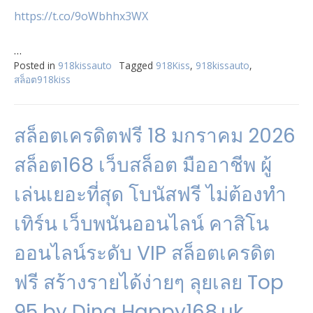
https://t.co/9oWbhhx3WX
…
Posted in
918kissauto
Tagged
918Kiss
,
918kissauto
,
สล็อต918kiss
สล็อตเครดิตฟรี 18 มกราคม 2026
สล็อต168 เว็บสล็อต มืออาชีพ ผู้
เล่นเยอะที่สุด โบนัสฟรี ไม่ต้องทำ
เทิร์น เว็บพนันออนไลน์ คาสิโน
ออนไลน์ระดับ VIP สล็อตเครดิต
ฟรี สร้างรายได้ง่ายๆ ลุยเลย Top
95 by Dina Happy168.uk