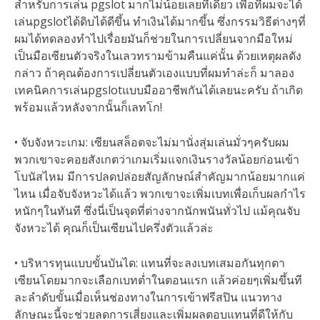
สำหรับการเล่น pgslot มากไม่น้อยเลยทีเดียว เพื่อที่ผมจะได้
เล่นpgslotได้ดิบได้ดีขึ้น ทำเงินได้มากขึ้น ซึ่งกรรมวิธีต่างๆที่
ผมได้ทดลองทำไปเรื่อยมันก็ช่วยในการเปลี่ยนจากมือใหม่
เป็นมือเซียนตัวจริงในเลวทรามข้ามคืนแค่นั้น ด้วยเหตุผลดัง
กล่าว ถ้าคุณต้องการเปลี่ยนตัวเองแบบที่ผมทำล่ะก็ มาลอง
เทคนิคการเล่นpgslotแบบมืออาชีพกันได้เลยนะครับ ถ้าเกิด
พร้อมแล้วหลังจากนั้นก็เลทโก!
• จับจังหวะเกม: เซียนสล็อตจะไม่มานั่งสุ่มเล่นมั่วๆครับผม
พวกเขาจะคอยสังเกตว่าเกมเริ่มแจกเงินรางวัลน้อยก่อนเข้า
โบนัสไหม มีการปลดปล่อยสัญลักษณ์สำคัญมากน้อยมากแค่
ไหน เมื่อจับจังหวะได้แล้ว พวกเขาจะเพิ่มเบทเพื่อเก็บผลกำไร
หนักๆในทันที ซึ่งนี่เป็นจุดที่ต่างจากนักพนันทั่วไป แม้คุณจับ
จังหวะได้ คุณก็เป็นเซียนไปครึ่งตัวแล้วล่ะ
• บริหารทุนแบบขั้นบันได: แทนที่จะลงเบทเสมอกันทุกตา
เซียนโดยมากจะเลือกเบทต่ำในตอนแรก แล้วค่อยๆเพิ่มขึ้นที
ละลำดับขั้นเมื่อเห็นช่องทางในการเข้าฟรีสปิน แนวทาง
ลักษณะนี้จะช่วยลดการเสี่ยงและเพิ่มผลตอบแทนที่ดีให้กับ