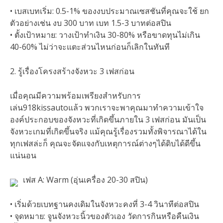
• เบสเบทเริ่ม: 0.5-1% ของงบประมาณเซสชันที่คุณจะใช้ ยก
ตัวอย่างเช่น งบ 300 บาท เบท 1.5-3 บาทต่อสปิน
• ตั้งเป้าหมาย: วางเป้าทำเงิน 30-80% หรือขาดทุนไม่เกิน
40-60% ไม่ว่าจะแตะส่วนไหนก่อนก็เลิกในทันที
2. รู้เรื่องโครงสร้างจังหวะ 3 เฟสก่อน
เมื่อคุณมีความพร้อมเพรียงสำหรับการ
เล่น918kissautoแล้ว พวกเราจะพาคุณมาทำความเข้าใจ
องค์ประกอบของจังหวะที่เกิดขึ้นภายใน 3 เฟสก่อน มันเป็น
จังหวะเกมที่เกิดขึ้นจริง แม้คุณรู้เรื่องรวมทั้งพิจารณาได้ใน
ทุกเฟสล่ะก็ คุณจะจัดแจงกับเหตุการณ์ต่างๆได้ดิบได้ดีขึ้น
แน่นอน
เฟส A: Warm (อุ่นเครื่อง 20-30 สปิน)
• เริ่มด้วยเบทฐานคงเดิมในจังหวะคงที่ 3-4 วินาทีต่อสปิน
• จุดหมาย: จูนจังหวะนิ้วของตัวเอง วัดการกินหรือคืนเงิน