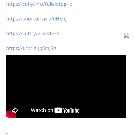
https://cutly.info/fullslotpg-io
https://shorturl.asia/dHEhj
https://cutt.ly/2rVG1v36
https://t.co/lgIJqSmJ3g
…