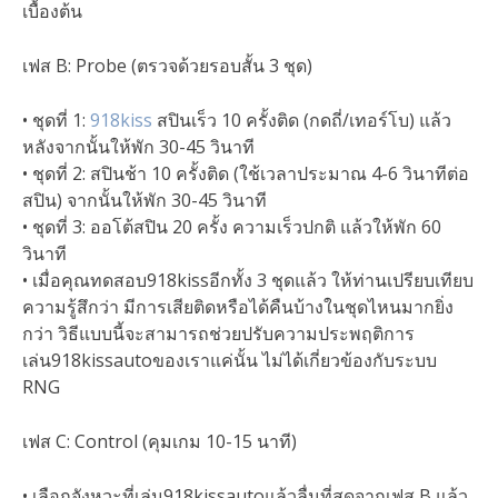
เบื้องต้น
เฟส B: Probe (ตรวจด้วยรอบสั้น 3 ชุด)
• ชุดที่ 1:
918kiss
สปินเร็ว 10 ครั้งติด (กดถี่/เทอร์โบ) แล้ว
หลังจากนั้นให้พัก 30-45 วินาที
• ชุดที่ 2: สปินช้า 10 ครั้งติด (ใช้เวลาประมาณ 4-6 วินาทีต่อ
สปิน) จากนั้นให้พัก 30-45 วินาที
• ชุดที่ 3: ออโต้สปิน 20 ครั้ง ความเร็วปกติ แล้วให้พัก 60
วินาที
• เมื่อคุณทดสอบ918kissอีกทั้ง 3 ชุดแล้ว ให้ท่านเปรียบเทียบ
ความรู้สึกว่า มีการเสียติดหรือได้คืนบ้างในชุดไหนมากยิ่ง
กว่า วิธีแบบนี้จะสามารถช่วยปรับความประพฤติการ
เล่น918kissautoของเราแค่นั้น ไม่ได้เกี่ยวข้องกับระบบ
RNG
เฟส C: Control (คุมเกม 10-15 นาที)
• เลือกจังหวะที่เล่น918kissautoแล้วลื่นที่สุดจากเฟส B แล้ว