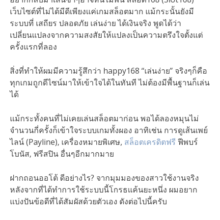
เว็บไซต์ที่ไม่ได้มีดีเพียงแค่เกมสล็อตมาก แม้กระนั้นยังมี
ระบบที่ เสถียร ปลอดภัย เล่นง่าย ได้เงินจริง พูดได้ว่า
เปลี่ยนแปลงจากความสงสัยให้แปลงเป็นความตรึงใจตั้งแต่
ครั้งแรกที่ลอง
สิ่งที่ทำให้ผมมีความรู้สึกว่า happy168 “เล่นง่าย” จริงๆก็คือ
ทุกเกมถูกดีไซน์มาให้เข้าใจได้ในทันที ไม่ต้องมีพื้นฐานก็เล่น
ได้
แม้กระทั้งคนที่ไม่เคยเล่นสล็อตมาก่อน พอได้ลองหมุนไม่
จำนวนกี่ครั้งก็เข้าใจระบบเกมทั้งผอง อาทิเช่น การดูเส้นเพย์
ไลน์ (Payline), เครื่องหมายพิเศษ,
สล็อตเครดิตฟรี
ฟีพบร์
โบนัส, ฟรีสปิน อื่นๆอีกมากมาย
ฝากถอนออโต้ ดีอย่างไร? จากมุมมองของสาวใช้งานจริง
หลังจากที่ได้ทำการใช้ระบบนี้โกรธแค้นยะหนึ่ง ผมอยาก
แบ่งปันข้อดีที่ได้สัมผัสด้วยตัวเอง ดังต่อไปนี้ครับ