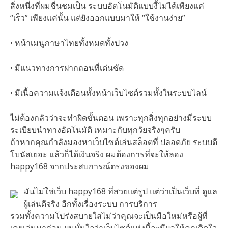
สิ่งหนึ่งที่ผมชื่นชมเป็น ระบบอัตโนมัติแบบงี้ไม่ได้เพียงแค่
“เร็ว” เพียงแค่นั้น แต่ยังออกแบบมาให้ “ใช้งานง่าย”
• หน้าเมนูภาษาไทยทั้งหมดทั้งปวง
• มีแนวทางการฝากถอนที่เด่นชัด
• มีเนื้อความแจ้งเตือนทั้งหน้าเว็บไซต์รวมทั้งในระบบไลน์
ไม่ต้องกลัวว่าจะทำผิดขั้นตอน เพราะทุกสิ่งทุกอย่างมีระบบ
ระเบียบนำทางอัตโนมัติ เหมาะกับทุกวัยจริงๆครับ
ถ้าหากคุณกำลังมองหาเว็บไซต์เล่นสล็อตที่ ปลอดภัย ระบบดี
โบนัสเยอะ แล้วก็ได้เงินจริง ผมต้องการที่จะให้ลอง
happy168 จากประสบการณ์ตรงของผม
มันไม่ใช่เว็บ happy168 ที่สวยแต่รูป แต่ว่าเป็นเว็บที่ ดูแล
ผู้เล่นดีจริง อีกทั้งเรื่องระบบ การบริการ
รวมทั้งความโปร่งสบายใสไม่ว่าคุณจะเป็นมือใหม่หรือผู้ที่