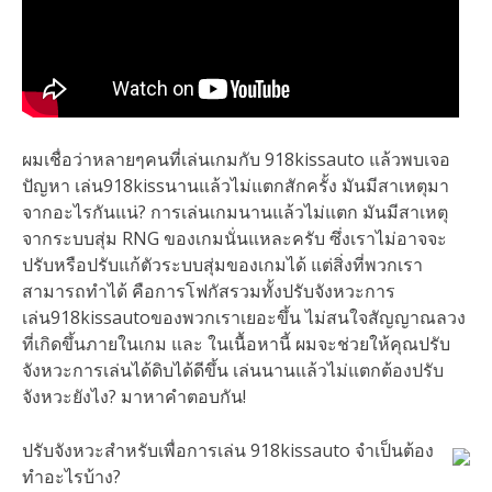
ผมเชื่อว่าหลายๆคนที่เล่นเกมกับ 918kissauto แล้วพบเจอ
ปัญหา เล่น918kissนานแล้วไม่แตกสักครั้ง มันมีสาเหตุมา
จากอะไรกันแน่? การเล่นเกมนานแล้วไม่แตก มันมีสาเหตุ
จากระบบสุ่ม RNG ของเกมนั่นแหละครับ ซึ่งเราไม่อาจจะ
ปรับหรือปรับแก้ตัวระบบสุ่มของเกมได้ แต่สิ่งที่พวกเรา
สามารถทำได้ คือการโฟกัสรวมทั้งปรับจังหวะการ
เล่น918kissautoของพวกเราเยอะขึ้น ไม่สนใจสัญญาณลวง
ที่เกิดขึ้นภายในเกม และ ในเนื้อหานี้ ผมจะช่วยให้คุณปรับ
จังหวะการเล่นได้ดิบได้ดีขึ้น เล่นนานแล้วไม่แตกต้องปรับ
จังหวะยังไง? มาหาคำตอบกัน!
ปรับจังหวะสำหรับเพื่อการเล่น 918kissauto จำเป็นต้อง
ทำอะไรบ้าง?