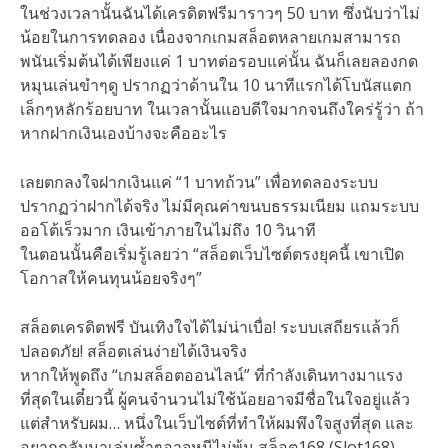
ในช่วงเวลานั้นฉันได้เครดิตฟรีมาราวๆ 50 บาท ซึ่งนับว่าไม่
น้อยในการทดลอง เนื่องจากเกมสล็อตหลายเกมสามารถ
พนันเริ่มต้นได้เพียงแค่ 1 บาทต่อรอบแค่นั้น ฉันก็เลยลองกด
หมุนเล่นขำๆดู ปรากฏว่าด้านใน 10 นาทีแรกได้โบนัสแตก
เล็กๆหลักร้อยบาท ในเวลานั้นแอบดีใจมากจนถึงใคร่รู้ว่า ถ้า
หากฝากเงินเองบ้างจะคืออะไร
เลยตกลงใจฝากเงินแค่ “1 บาทถ้วน” เพื่อทดลองระบบ
ปรากฏว่าฝากได้จริง ไม่มีคุณค่าขนบธรรมเนียม แถมระบบ
ออโต้เร็วมาก เงินเข้าภายในไม่ถึง 10 วินาที
ในตอนนั้นคือเริ่มรู้เลยว่า “สล็อตเว็บไซต์ตรงยุคนี้ เขาเปิด
โอกาสให้คนทุนน้อยจริงๆ”
สล็อตเครดิตฟรี บันเทิงใจได้ไม่น่าเบื่อ! ระบบเสถียรแล้วก็
ปลอดภัย! สล็อตเล่นง่ายได้เงินจริง
หากให้พูดถึง “เกมสล็อตออนไลน์” ที่กำลังเดินทางมาแรง
ที่สุดในเดี๋ยวนี้ ผู้คนจำนวนไม่ใช้น้อยอาจมีชื่อในใจอยู่แล้ว
แต่สำหรับผม… หนึ่งในเว็บไซต์ที่ทำให้ผมพึงใจสูงที่สุด และ
อยากกลับมาเล่นซ้ำๆอาจหนีไม่พ้น สล็อต168 (Slot168)