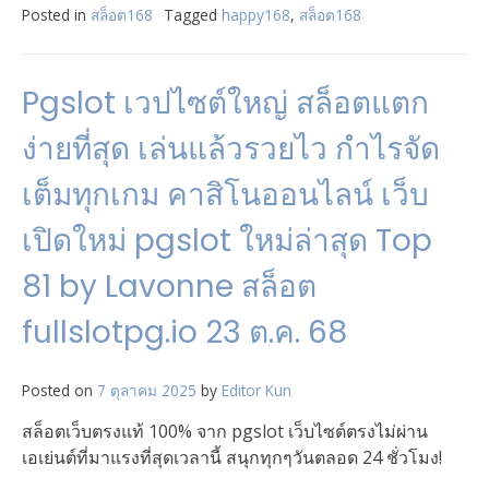
Posted in
สล็อต168
Tagged
happy168
,
สล็อต168
Pgslot เวปไซต์ใหญ่ สล็อตแตก
ง่ายที่สุด เล่นแล้วรวยไว กำไรจัด
เต็มทุกเกม คาสิโนออนไลน์ เว็บ
เปิดใหม่ pgslot ใหม่ล่าสุด Top
81 by Lavonne สล็อต
fullslotpg.io 23 ต.ค. 68
Posted on
7 ตุลาคม 2025
by
Editor Kun
สล็อตเว็บตรงแท้ 100% จาก pgslot เว็บไซต์ตรงไม่ผ่าน
เอเย่นต์ที่มาแรงที่สุดเวลานี้ สนุกทุกๆวันตลอด 24 ชั่วโมง!