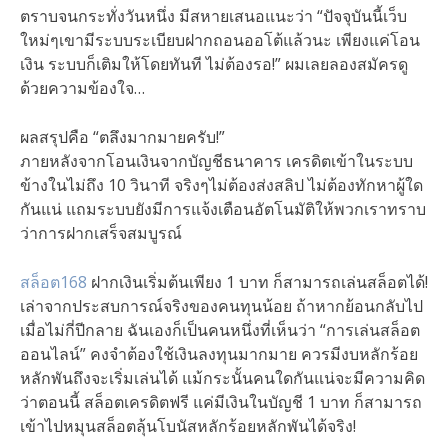
ตราบจนกระทั่งวันหนึ่ง มีสหายเสนอแนะว่า “ปัจจุบันนี้เว็บ
ใหม่ๆเขามีระบบระเบียบฝากถอนออโต้แล้วนะ เพียงแค่โอน
เงิน ระบบก็เติมให้โดยทันที ไม่ต้องรอ!” ผมเลยลองสมัครดู
ด้วยความข้องใจ…
ผลสรุปคือ “ตลึงมากมายครับ!”
ภายหลังจากโอนเงินจากบัญชีธนาคาร เครดิตเข้าในระบบ
ข้างในไม่ถึง 10 วินาที จริงๆไม่ต้องส่งสลิป ไม่ต้องทักหาผู้ใด
กันแน่ แถมระบบยังมีการแจ้งเตือนอัตโนมัติให้พวกเราทราบ
ว่าการฝากเสร็จสมบูรณ์
สล็อต168
ฝากเงินเริ่มต้นเพียง 1 บาท ก็สามารถเล่นสล็อตได้!
เล่าจากประสบการณ์จริงของคนทุนน้อย ถ้าหากย้อนกลับไป
เมื่อไม่กี่ปีกลาย ฉันเองก็เป็นคนหนึ่งที่เห็นว่า “การเล่นสล็อต
ออนไลน์” คงจำต้องใช้เงินลงทุนมากมาย ควรมีงบหลักร้อย
หลักพันถึงจะเริ่มเล่นได้ แม้กระนั้นคนใดกันแน่จะมีความคิด
ว่าตอนนี้ สล็อตเครดิตฟรี แค่มีเงินในบัญชี 1 บาท ก็สามารถ
เข้าไปหมุนสล็อตลุ้นโบนัสหลักร้อยหลักพันได้จริง!