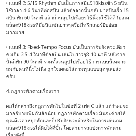
• แบบที่ 2: 5/15 Rhythm มันเป็นการสปิน918kissช้า 5 สปิน
ใช้เวลา 4-6 วินาทีต่อสปิน แล้วต่อจากนั้นกลับมาสปินเร็ว 15
สปิน พัก 60 วินาที แล้วก็วนลูปไปเรื่อยๆวิธีนี้จะใช้ได้ดีกับเกม
สล็อต918kissที่มีอนิเมชันยาวๆหรือมีทริกเกอร์ยิบย่อย
มากมาย
• แบบที่ 3: Fixed-Tempo Focus มันเป็นการจับจังหวะเดียว
คงเดิม 3.5-4 วินาทีต่อสปิน เล่นไปยาวๆ8-10 นาที หลังจาก
นั้นก็พัก 90 วินาที รวมทั้งวนลูปไปเรื่อยวิธีการแบบนี้เหมาะ
สมกับคนที่นิ้วไม่นิ่ง ถูกใจเผลอไล่ตามทุนแบบสุดๆเลยล่ะ
ครับ
4. กฎการพักตามเรื่องราว
ผมได้กล่าวถึงกฎการพักไปในข้อที่ 2 เฟส C แล้ว แต่ว่าผมจะ
มาอธิบายเพิ่มกันสักน้อย กฎการพักตามเรื่อง มันจะช่วยให้
คุณมีเวลาหยุดพักและก็ปรับจังหวะสำหรับในการเล่นเกม
สล็อต918kissได้ดิบได้ดีขึ้น โดยสามารถแบ่งการพักตาม
เรื่องดังนี้