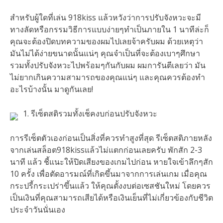
สำหรับผู้ใดที่เล่น 918kiss แล้วหวังว่าการปรับจังหวะจะมี
ทางลัดหรือกรรมวิธีการแบบง่ายๆทำเป็นภายใน 1 นาทีล่ะก็
คุณจะต้องปิดบทความของผมไปเลยจ้าครับผม ด้วยเหตุว่า
มันไม่ได้ง่ายขนาดนั้นแน่ๆ คุณจำเป็นที่จะต้องเบาๆศึกษา
รวมทั้งปรับจังหวะไปพร้อมๆกันกับผม ผมการันตีเลยว่า มัน
ไม่ยากเกินความสามารถของคุณแน่ๆ และคุณควรต้องทำ
อะไรบ้างนั้น มาดูกันเลย!
1. รีเซ็ตสติรวมทั้งเช็คงบก่อนปรับจังหวะ
การรีเซ็ตตัวเองก่อนเป็นสิ่งที่ควรทำสูงที่สุด รีเซ็ตสติภายหลัง
จากเล่นสล็อต918kissแล้วไม่แตกก่อนเลยครับ พักสัก 2-3
นาที แล้ว ชี้แนะให้ปิดเสียงของเกมไปก่อน หายใจเข้าลึกๆสัก
10 ครั้ง เพื่อตัดอารมณ์ที่เกิดขึ้นมาจากการเล่นเกม เมื่อคุณ
กระปรี้กระเปร่าขึ้นแล้ว ให้คุณตั้งงบต่อเซสชันใหม่ โดยควร
เป็นเงินที่คุณสามารถเสียได้หรือเงินเย็นที่ไม่เกี่ยวข้องกับชีวิต
ประจำวันนั่นเอง