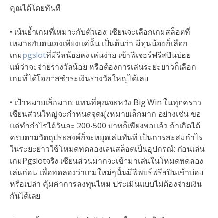
คุณได้โดยทันที
• เน้นย้ำเกมที่เหมาะกับตัวเอง: เซียนจะเลือกเกมสล็อตที่
เหมาะกับตนเองเพียงแค่นั้น เป็นต้นว่า มีทุนน้อยก็เลือก
เกม
pgslot
ที่มีรีลน้อยลง เล่นง่าย เข้าฟีเจอร์ฟรีสปินบ่อย
แม้ว่าจะจ่ายรางวัลน้อย หรือต้องการเล่นระยะยาวก็เลือก
เกมที่ได้โอกาสชำระเงินรางวัลใหญ่ได้เลย
• เป้าหมายเล็กมาก: แทนที่คุณจะหวัง Big Win ในทุกคราว
เซียนส่วนใหญ่จะกำหนดจุดมุ่งหมายเล็กมาก อย่างเช่น ขอ
แค่ทำกำไรได้วันละ 200-500 บาทก็เพียงพอแล้ว ถ้าเกิดได้
ครบตามวัตถุประสงค์ก็จะหยุดเล่นทันที เป็นการสะสมกำไร
ในระยะยาวใช้โหมดทดลองเล่นสล็อตเป็นอุปกรณ์: ก่อนเล่น
เกมPgslotจริง เซียนส่วนมากจะเข้ามาเล่นในโหมดทดลอง
เล่นก่อน เพื่อทดลองว่าเกมใหม่ๆนั้นมีฟีพบร์ฟรีสปินเข้าบ่อย
หรือเปล่า คุ้มค่าการลงทุนไหม ประเมินแบบไม่ต้องจ่ายเงิน
กันได้เลย