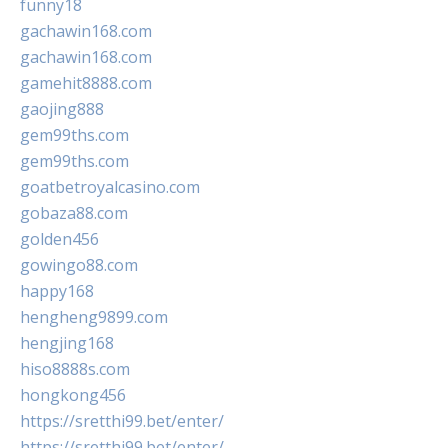
funny18
gachawin168.com
gachawin168.com
gamehit8888.com
gaojing888
gem99ths.com
gem99ths.com
goatbetroyalcasino.com
gobaza88.com
golden456
gowingo88.com
happy168
hengheng9899.com
hengjing168
hiso8888s.com
hongkong456
https://sretthi99.bet/enter/
https://sretthi99.bet/enter/