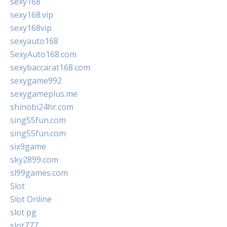
sexy168
sexy168.vip
sexy168vip
sexyauto168
SexyAuto168.com
sexybaccarat168.com
sexygame992
sexygameplus.me
shinobi24hr.com
sing55fun.com
sing55fun.com
six9game
sky2899.com
sl99games.com
Slot
Slot Online
slot pg
slot777