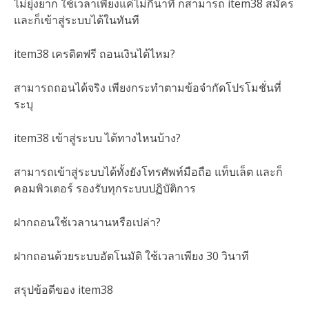
ไม่ยุ่งยาก ใช้เวลาเพียงแค่ไม่กี่นาที ก็สามารถ item38 สมัคร
และก็เข้าสู่ระบบได้ในทันที
item38 เครดิตฟรี ถอนเงินได้ไหม?
สามารถถอนได้จริง เพียงกระทำตามข้อจำกัดโปรโมชั่นที่
ระบุ
item38 เข้าสู่ระบบ ได้ทางไหนบ้าง?
สามารถเข้าสู่ระบบได้ทั้งยังโทรศัพท์มือถือ แท็บเล็ต และก็
คอมพิวเตอร์ รองรับทุกระบบปฏิบัติการ
ฝากถอนใช้เวลานานหรือเปล่า?
ฝากถอนด้วยระบบอัตโนมัติ ใช้เวลาเพียง 30 วินาที
สรุปข้อดีของ item38