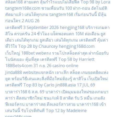
สล็อต168 สายแตก ลุ้นกำไรแบบไม่เสียฟีล Top 98 by Lora
tangtem168e.com ชวนเพื่อนรับ 100 ฝาก-ถอน อัตโนมัติ
คัดมาแล้ว เล่นได้ทุกเกม tangtem168 เริ่มก่อนวันนี้ มีลุ้น
ก่อนใคร 2 AUG 26
เครดิตฟรี 3 September 2026 hengjing168 บริการเกมคา
สิโน ครบครัน 24 ชั่วโมง แจ็คพอตแตก 10M ต่อเดือน ยูส
เดียว เล่นได้ทุกเกม ยูสเดียว เล่นได้ทุกเกม เครดิตฟรี คุ้มค่า
ที่ไว้ใจ Top 28 by Chauncey hengjing168d.com
เว็บใหญ่ 188bet webตรง รวมโปรสล็อตล่าสุด ฝากน้อยรับ
โบนัสเยอะ คุ้มที่สุด เครดิตฟรี Top 58 by Harriett
188Bets4.com 31 ก.ย. 26 casino online
Jinda888 websiteแจกหนัก เจาะลึก สล็อต เกมยอดฮิตแห่ง
ยุค พร้อมวิธีเล่นและสิ่งที่มือใหม่ต้องรู้ คาสิโน เว็บเปิดใหม่
เครดิตฟรี Top 83 by Carlo jin888.asia 17 JUL 69
บาคาร่า168 6 ส.ค. 69 บาคาร่า เปิดมุมมองใหม่ของเกมบา
คาร่า ดีลสมาชิกใหม่ ชนะ/แพ้ 8 ตาติด รับ 5 หมื่น เกมดัง
ฟีเจอร์ครบ บาคาร่าสด ดีลเลอร์สาวสวย บาคาร่า168 เข้า
เล่นวันนี้ รับโปรดีทันที Top 12 by Madeleine
sexy168c.com