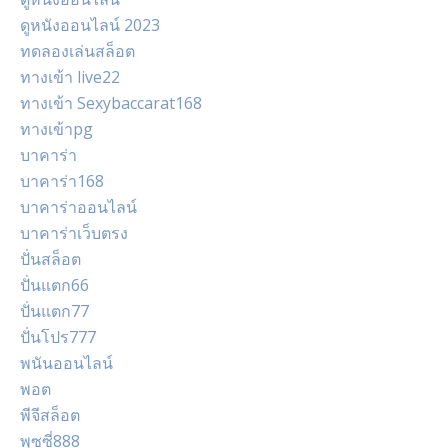
ดูหนังออนไลน์ 2023
ทดลองเล่นสล็อต
ทางเข้า live22
ทางเข้า Sexybaccarat168
ทางเข้าpg
บาคาร่า
บาคาร่า168
บาคาร่าออนไลน์
บาคาร่าเว็บตรง
ปั่นสล็อต
ปั่นแตก66
ปั่นแตก77
ปั่นโปร777
พนันออนไลน์
พอต
พีจีสล็อต
พุซซี่888