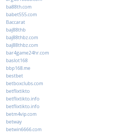
ba88th.com
babet555.com
Baccarat
baj88thb
baj88thbz.com
baj88thbz.com
bar4game24hr.com
baslot168
bbp168.me
bestbet
betboxclubs.com
betflixtikto
betflixtikto.info
betflixtikto.info
betm4vip.com
betway
betwin6666.com