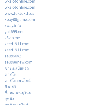
wkslotonline.com
wkslotonline.com
www.tuktukth.us
xpay88game.com
xway.info
yak699.net
z5vip.me
zeed1911.com
zeed1911.com
zeus66v2
zeus88new.com
ขายทะเบียนรถ
คาสิโน
คาสิโนออนไลน์
จ๊วด 69
ชื่อหมวดหมู่ใหม่
ดูหนัง
ดูหนังออนไลน์