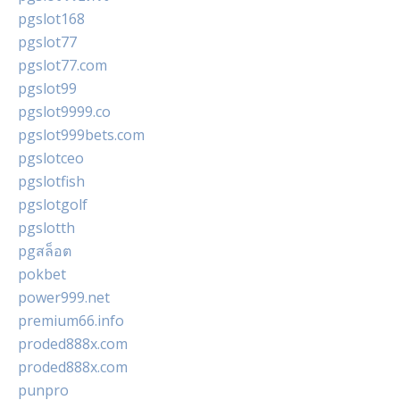
pgslot168
pgslot77
pgslot77.com
pgslot99
pgslot9999.co
pgslot999bets.com
pgslotceo
pgslotfish
pgslotgolf
pgslotth
pgสล็อต
pokbet
power999.net
premium66.info
proded888x.com
proded888x.com
punpro