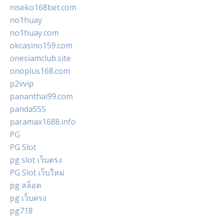
niseko168bet.com
no1huay
no1huay.com
okcasino159.com
onesiamclub.site
onoplus168.com
p2vvip
pananthai99.com
panda555
paramax1688.info
PG
PG Slot
pg slot เว็บตรง
PG Slot เว็บใหม่
pg สล็อต
pg เว็บตรง
pg718