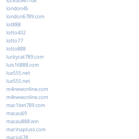
lockdown168
london45
london6789.com
lot888
lotto432
lotto77
lotto888
luckycat789.com
luis16888.com
lux555.net
lux555.net
m4newonline.com
m4newonline.com
mac1bet789.com
macau69
macau888.win
marinapluss.com
mario678