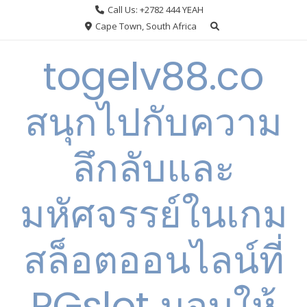
Skip
Call Us: +2782 444 YEAH
to
Cape Town, South Africa
content
togelv88.co
สนุกไปกับความ
ลึกลับและ
มหัศจรรย์ในเกม
สล็อตออนไลน์ที่
PGslot มอบให้