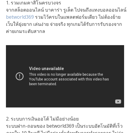
1. รวมเกมคาสิโนครบวงจร
จากสล็อตออนไลน์ บาคาร่า รูเล็ต ไปจนถึงแทงบอลออนไลน์
betworld369
รวมไว้ครบในแพลตฟอร์มเดียว ไม่ต้องย้าย
เว็บให้ยุ่งยาก เล่นง่าย จ่ายจริง ทุกเกมได้รับการรับรองจาก
ค่ายเกมระดับสากล
2. ระบบการเงินออโต้ ไม่มีอย่างน้อย
ระบบฝาก-ถอนของ betworld369 เป็นระบบอัตโนมัติที่เร็ว
ภายใน 10 วินาที ไม่มีอย่างต่ำสำหรับการทำรายการ ไม่ว่า