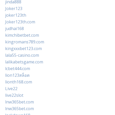
jinda888
Joker123
joker123th
Joker123th.com
judhai168
kimchibetbet.com
kingromans789.com
kingxxxbet123.com
lala55-casino.com
lalikabetsgame.com
lcbet444.com
lion123สล็อต
lionth168.com
Live22
live22slot
lnw365bet.com
lnw365bet.com