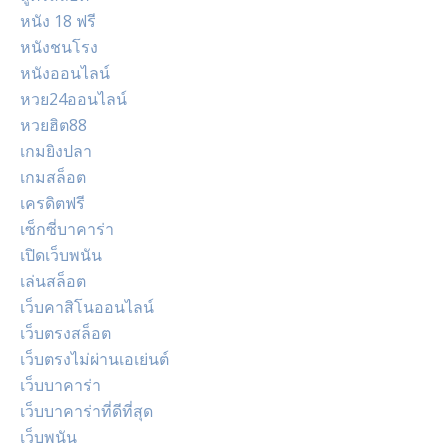
หนัง 18 ฟรี
หนังชนโรง
หนังออนไลน์
หวย24ออนไลน์
หวยฮิต88
เกมยิงปลา
เกมสล็อต
เครดิตฟรี
เซ็กซี่บาคาร่า
เปิดเว็บพนัน
เล่นสล็อต
เว็บคาสิโนออนไลน์
เว็บตรงสล็อต
เว็บตรงไม่ผ่านเอเย่นต์
เว็บบาคาร่า
เว็บบาคาร่าที่ดีที่สุด
เว็บพนัน