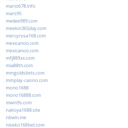
mario678.info
mars95
medee989.com
meekin365day.com
mercyrosa168.com
mexicanoo.com
mexicanoo.com
mfj889xx.com
mia88th.com
mmgoldsbets.com
mmplay-casino.com
mono1688
mono16888.com
mwin9s.com
nakoya1688.site
nbwin.me
niseko168bet.com