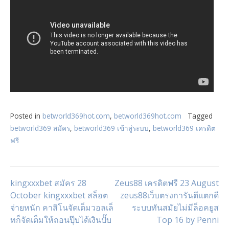
Posted in
betworld369hot.com
,
betworld369hot.com
Tagged
betworld369 สมัคร
,
betworld369 เข้าสู่ระบบ
,
betworld369 เครดิต
ฟรี
แนะแนว
kingxxxbet สมัคร 28
Zeus88 เครดิตฟรี 23 August
October kingxxxbet สล็อต
zeus88เว็บตรงการันตีแตกดี
จ่ายหนัก คาสิโนจัดเต็มวอลเล็
ระบบทันสมัยไม่มีล็อคยูส
เรื่อง
ทก็จัดเต็มให้ถอนปุ๊บได้เงินปั๊บ
Top 16 by Penni