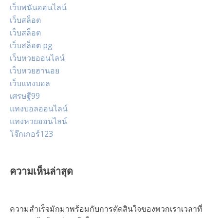
เว็บพนันออนไลน์
เว็บสล็อต
เว็บสล็อต
เว็บสล็อต pg
เว็บหวยออนไลน์
เว็บหวยฮานอย
เว็บแทงบอล
เศรษฐี99
แทงบอลออนไลน์
แทงหวยออนไลน์
โจ๊กเกอร์123
ความเห็นล่าสุด
ความสำเร็จมักมาพร้อมกับการตัดสินใจของพวกเราเวลาที่