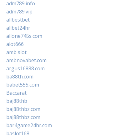
adm789.info
adm789.vip
allbestbet
allbet24hr
allone745s.com
alot666
amb slot
ambnovabet.com
argus16888.com
ba88th.com
babet555.com
Baccarat
baj88thb
baj88thbz.com
baj88thbz.com
bar4game24hr.com
baslot168