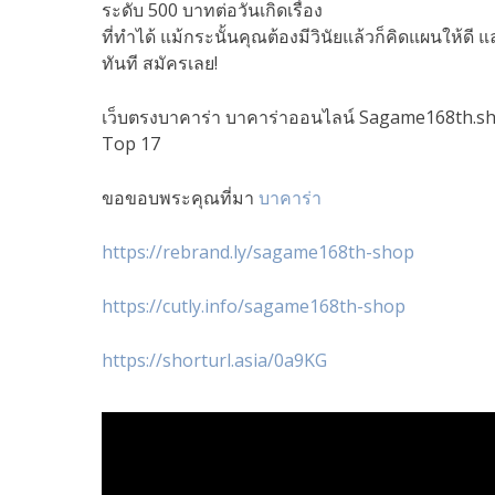
ระดับ 500 บาทต่อวันเกิดเรื่อง
ที่ทำได้ แม้กระนั้นคุณต้องมีวินัยแล้วก็คิดแผนให้ดี
ทันที สมัครเลย!
เว็บตรงบาคาร่า บาคาร่าออนไลน์ Sagame168th.s
Top 17
ขอขอบพระคุณที่มา
บาคาร่า
https://rebrand.ly/sagame168th-shop
https://cutly.info/sagame168th-shop
https://shorturl.asia/0a9KG