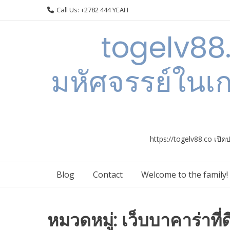
Skip
Call Us: +2782 444 YEAH
to
content
togelv88
มหัศจรรย์ในเก
https://togelv88.co เปิด
Blog
Contact
Welcome to the family!
หมวดหมู่:
เว็บบาคาร่าที่ดี