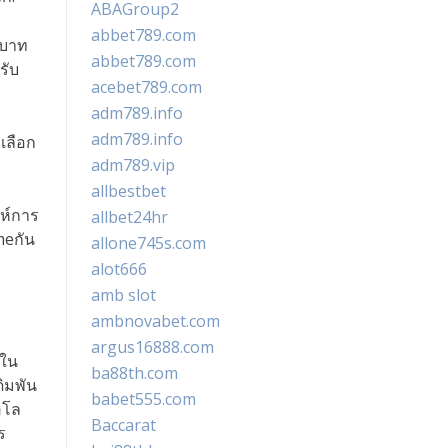
ABAGroup2
abbet789.com
 บาท
abbet789.com
รับ
acebet789.com
adm789.info
adm789.info
เลือก
adm789.vip
allbestbet
ะห์การ
allbet24hr
meกัน
allone745s.com
alot666
amb slot
ambnovabet.com
argus16888.com
ดใน
ba88th.com
ดิมพัน
babet555.com
ฮโล
Baccarat
ร