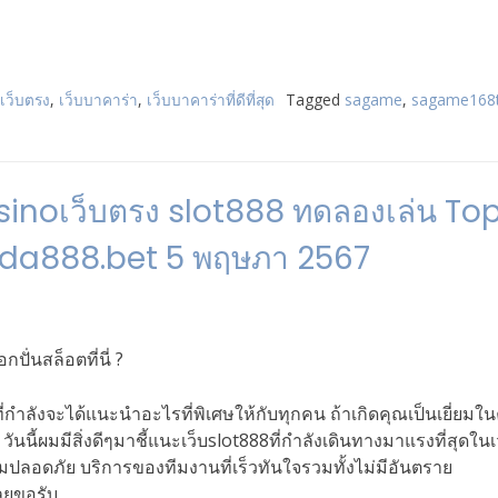
เว็บตรง
,
เว็บบาคาร่า
,
เว็บบาคาร่าที่ดีที่สุด
Tagged
sagame
,
sagame168
sinoเว็บตรง slot888 ทดลองเล่น To
nda888.bet 5 พฤษภา 2567
ปั่นสล็อตที่นี่ ?
ากๆที่กำลังจะได้แนะนำอะไรที่พิเศษให้กับทุกคน ถ้าเกิดคุณเป็นเยี่ยมใน
ันนี้ผมมีสิ่งดีๆมาชี้แนะเว็บslot888ที่กำลังเดินทางมาแรงที่สุดในเ
มปลอดภัย บริการของทีมงานที่เร็วทันใจรวมทั้งไม่มีอันตราย
เลยขอรับ