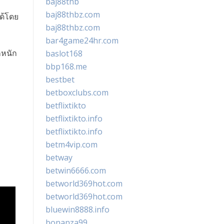
baj88thb
baj88thbz.com
ได้โดย
baj88thbz.com
bar4game24hr.com
กหนัก
baslot168
bbp168.me
bestbet
betboxclubs.com
betflixtikto
betflixtikto.info
betflixtikto.info
betm4vip.com
betway
betwin6666.com
betworld369hot.com
betworld369hot.com
bluewin8888.info
bonanza99