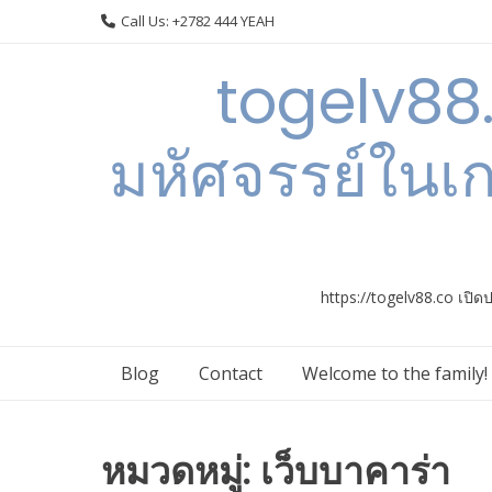
Skip
Call Us: +2782 444 YEAH
to
content
togelv88
มหัศจรรย์ในเก
https://togelv88.co เปิด
Blog
Contact
Welcome to the family!
หมวดหมู่:
เว็บบาคาร่า