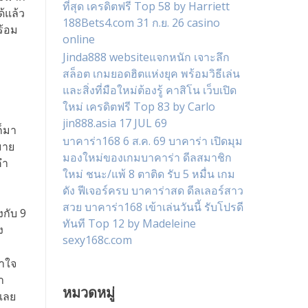
ที่สุด เครดิตฟรี Top 58 by Harriett
้แล้ว
188Bets4.com 31 ก.ย. 26 casino
ร้อม
online
Jinda888 websiteแจกหนัก เจาะลึก
สล็อต เกมยอดฮิตแห่งยุค พร้อมวิธีเล่น
และสิ่งที่มือใหม่ต้องรู้ คาสิโน เว็บเปิด
ใหม่ เครดิตฟรี Top 83 by Carlo
jin888.asia 17 JUL 69
ก็มา
บาคาร่า168 6 ส.ค. 69 บาคาร่า เปิดมุม
มาย
มองใหม่ของเกมบาคาร่า ดีลสมาชิก
คำ
ใหม่ ชนะ/แพ้ 8 ตาติด รับ 5 หมื่น เกม
ดัง ฟีเจอร์ครบ บาคาร่าสด ดีลเลอร์สาว
สวย บาคาร่า168 เข้าเล่นวันนี้ รับโปรดี
งกับ 9
ทันที Top 12 by Madeleine
ง
sexy168c.com
้าใจ
า
หมวดหมู่
เลย