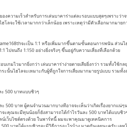
องของความเร็วสำหรับการเล่นบาคาร่าแต่ละรอบแบบสุดๆเพราะว่า
่วนไฮโลจะใช้เวลามากกว่าเล็กน้อย เพราะเหตุว่ามีตัวเลือกมากมายกว
game168thจะเป็น 1:1 หรือเพิ่มมากขึ้นตามขั้นตอนการพนัน ส่วน
ไปจนถึง 1:150 อย่างยิ่งจริงๆ ขึ้นอยู่กับความเสี่ยงที่เลือกด้วย
่ชอบเกมไวมากยิ่งกว่า เล่นบาคาร่าง่ายดายเสียยิ่งกว่า รวมทั้งใช้กลย
กระนั้นไฮไลจะเหมาะกับผู้ที่ถูกใจการเสี่ยงมากมายรูปแบบ รวมทั้ง
ละ 500 บาทแบบชิวๆ
ะ 500 บาท ผู้คนจำนวนมากบางทีอาจจะเห็นว่าเกิดเรื่องยากแน่ๆ
แม้ว่าจะคุณจะมีทุนน้อยก็ยังสามารถได้กำไรวันละ 500 บาทได้แบบชิว
นไลน์เว็บไซต์ตรงด้วย ในพาร์ทนี้ ผมจะพาคุณมาดูเทคนิคการ
00 บาทได้แบบชิวๆจะมีวิธีการอะไรบ้าง มาดูกันเลยนะครับ เลทโ