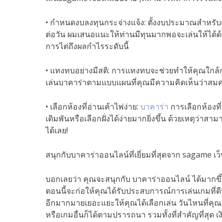
• กำหนดงบลงทุนกระจ่างแจ้ง: ตั้งงบประมาณสำหรับ
ต่อวัน ผมเสนอแนะให้ท่านมีทุนมากพอจะเล่นให้ได้ด้
การไต่ถึงผลกำไรระดับนี้
• แทงทบอย่างมีสติ: การแทงทบจะช่วยทำให้คุณใกล้กำ
เล่นบาคาร่าตามแบบแผนที่คุณมีความคิดเห็นว่าสมค
• เลือกห้องที่อ่านเค้าไพ่ง่าย:
บาคาร่า
การเลือกห้องที่
เดิมพันหรือเลือกฝั่งได้ง่ายมากยิ่งขึ้น ด้วยเหตุว่
ได้เลย!
สนุกกับบาคาร่าออนไลน์ที่เยี่ยมที่สุดจาก sagame เว็
บอกเลยว่า คุณจะสนุกกับ บาคาร่าออนไลน์ ได้มากขึ้น
ตอนนี้จะก่อให้คุณได้รับประสบการณ์การเล่นเกมที่ดีท
อีกมากมายเยอะแยะให้คุณได้เลือกเล่น วันไหนที่ค
หรือเกมอื่นก็ได้ตามปรารถนา รวมทั้งที่สำคัญที่ส