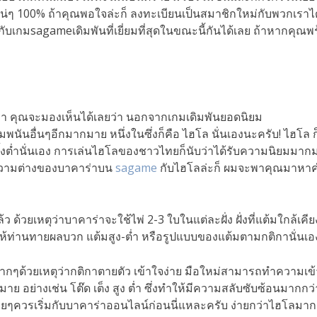
ันแน่ๆ 100% ถ้าคุณพอใจล่ะก็ ลงทะเบียนเป็นสมาชิกใหม่กับพวกเราได
ดกับเกมsagameเดิมพันที่เยี่ยมที่สุดในขณะนี้กันได้เลย ถ้าหากคุณพ
า คุณจะมองเห็นได้เลยว่า นอกจากเกมเดิมพันยอดนิยม
พนันอื่นๆอีกมากมาย หนึ่งในซึ่งก็คือ ไฮโล นั่นเองนะครับ! ไฮโล 
้งต่ำนั่นเอง การเล่นไฮโลของชาวไทยก็นับว่าได้รับความนิยมมาก
บความต่างของบาคาร่าบน
sagame
กับไฮโลล่ะก็ ผมจะพาคุณมาหา
ว ด้วยเหตุว่าบาคาร่าจะใช้ไพ่ 2-3 ใบในแต่ละฝั่ง ฝั่งที่แต้มใกล้เคีย
ั้งให้ท่านทายผลบวก แต้มสูง-ต่ำ หรือรูปแบบของแต้มตามกติกานั่นเอ
ามากๆด้วยเหตุว่ากติกาตายตัว เข้าใจง่าย มือใหม่สามารถทำความเข
ย อย่างเช่น โต๊ด เต็ง สูง ต่ำ ซึ่งทำให้มีความสลับซับซ้อนมากกว่
ๆควรเริ่มกับบาคาร่าออนไลน์ก่อนนี่แหละครับ ง่ายกว่าไฮโลมาก