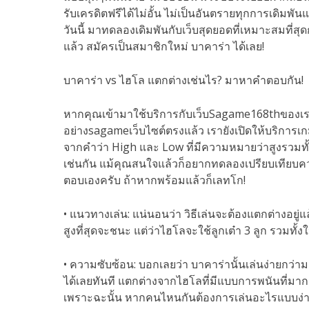
รับเครดิตฟรีได้ไม่อั้น ไม่เป็นอันตรายทุกการเดิมพ
วันนี้ มาทดลองเดิมพันกับเว็บสุดยอดที่เหมาะสมที่สุ
แล้ว สมัครเป็นสมาชิกใหม่ บาคาร่า ได้เลย!
บาคาร่า vs ไฮโล แตกต่างเช่นไร? มาหาคำตอบกัน!
หากคุณเข้ามาใช้บริการกับเว็บSagame168thของเร
อย่างsagameเว็บไซต์ตรงแล้ว เรายังเปิดให้บริการเกม
จากคำว่า High และ Low ที่มีความหมายว่าสูงรวมทั
เช่นกัน แม้คุณสนใจแล้วก็อยากทดลองเปรียบเทีย
ตอบเองครับ ถ้าหากพร้อมแล้วก็เลทโก!
• แนวทางเล่น: แน่นอนว่า วิธีเล่นจะต้องแตกต่างอยู่แล้
สูงที่สุดจะชนะ แต่ว่าไฮโลจะใช้ลูกเต๋า 3 ลูก รวมท
• ความซับซ้อน: บอกเลยว่า บาคาร่านั้นเล่นง่ายกว่
ได้เลยทันที แตกต่างจากไฮโลที่มีแบบการพนันที่มากมา
เพราะฉะนั้น หากคนไหนกันต้องการเล่นอะไรแบบง่าย