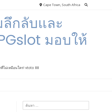
Cape Town, South Africa
ลึกลับและ
 PGslot มอบให้
ที่ไม่เหมือนใคร! vtoto 88
ค้นหา
สำหรับ: