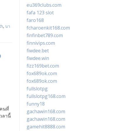
eu369clubs.com
fafa 123 slot
faro168
th
,
บา
fcharoenkit168.com
finfinbet789.com
finnivips.com
fiwdee.bet
p
fiwdee.win
fizz169bet.com
fox689ok.com
fox689ok.com
fullslotpg
fullslotpg168.com
funny18
คนที่
gachawin168.com
วลานี้
gachawin168.com
gamehit8888.com