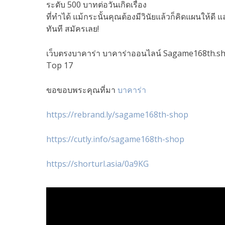
ระดับ 500 บาทต่อวันเกิดเรื่อง
ที่ทำได้ แม้กระนั้นคุณต้องมีวินัยแล้วก็คิดแผนให้ดี
ทันที สมัครเลย!
เว็บตรงบาคาร่า บาคาร่าออนไลน์ Sagame168th.s
Top 17
ขอขอบพระคุณที่มา
บาคาร่า
https://rebrand.ly/sagame168th-shop
https://cutly.info/sagame168th-shop
https://shorturl.asia/0a9KG