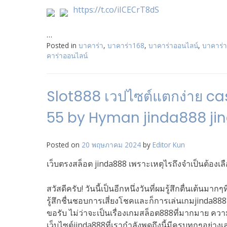
https://t.co/iICECrT8dS
…
Posted in
บาคาร่า
,
บาคาร่า168
,
บาคาร่าออนไลน์
,
บาคาร่า
คาร่าออนไลน์
Slot888 เวปไซต์แตกง่าย ca
55 by Hyman jinda888 ji
Posted on
20 พฤษภาคม 2024
by
Editor Kun
เว็บตรงสล็อต jinda888 เพราะเหตุไรถึงจำเป็นต้องเลือก
สวัสดีครับ! วันนี้เป็นอีกหนึ่งวันที่ผมรู้สึกตื่นเต้นม
รู้สึกชื่นชอบการเสี่ยงโชคและก็การเล่นเกมjinda888 ว
ขอรับ ไม่ว่าจะเป็นเรื่องเกมสล็อต888ที่มากมาย ควา
เว็บไซต์jinda888ที่เรากำลังพูดถึงนี้มีครบทุกๆอย่าง