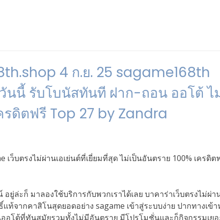
h.shop 4 ก.ย. 25 sagame168th
นนี้ รับโบนัสทันที ฝาก-ถอน ออโต้ ไม่
 เครดิตฟรี Top 27 by Zandra
็บตรงไม่ผ่านเอเย่นต์ที่เยี่ยมที่สุด ไม่เป็นอันตราย 100% เครดิตฟ
ยู่ล่ะก็ มาลองใช้บริการกับพวกเราได้เลย บาคาร่าเว็บตรงไม่ผ่า
ิทธิ์แท้จากคาสิโนสุดยอดอย่าง sagame เข้าสู่ระบบง่าย ปากทางเข้า
ออโต้ที่ทันสมัยรวมทั้งไม่มีอันตราย มีโปรโมชั่นและก็กิจกรรมเย