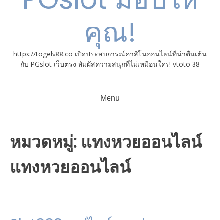
คุณ!
https://togelv88.co เปิดประสบการณ์คาสิโนออนไลน์ที่น่าตื่นเต้น
กับ PGslot เว็บตรง สัมผัสความสนุกที่ไม่เหมือนใคร! vtoto 88
Menu
หมวดหมู่:
แทงหวยออนไลน์
แทงหวยออนไลน์