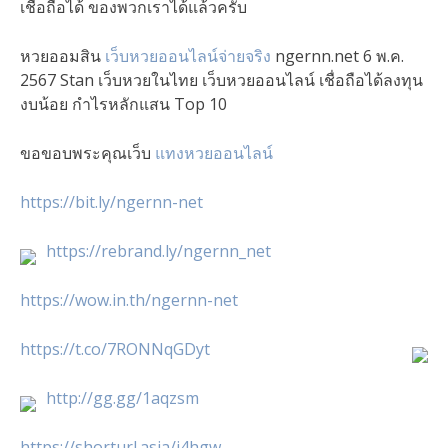
เชื่อถือได้ ของพวกเราได้แล้วครับ
หวยออมสิน
เว็บหวยออนไลน์จ่ายจริง
ngernn.net 6 พ.ค.
2567 Stan เว็บหวยในไทย เว็บหวยออนไลน์ เชื่อถือได้ลงทุน
งบน้อย กำไรหลักแสน Top 10
ขอขอบพระคุณเว็บ
แทงหวยออนไลน์
https://bit.ly/ngernn-net
https://rebrand.ly/ngernn_net
https://wow.in.th/ngernn-net
https://t.co/7RONNqGDyt
http://gg.gg/1aqzsm
https://shorturl.asia/i4hgw