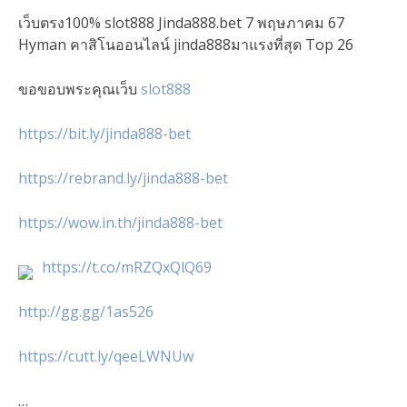
เว็บตรง100% slot888 Jinda888.bet 7 พฤษภาคม 67
Hyman คาสิโนออนไลน์ jinda888มาแรงที่สุด Top 26
ขอขอบพระคุณเว็บ
slot888
https://bit.ly/jinda888-bet
https://rebrand.ly/jinda888-bet
https://wow.in.th/jinda888-bet
https://t.co/mRZQxQlQ69
http://gg.gg/1as526
https://cutt.ly/qeeLWNUw
…