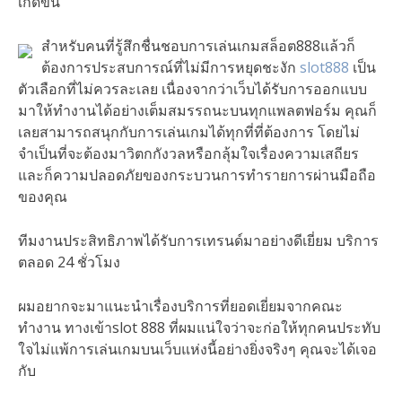
เกิดขึ้น
สำหรับคนที่รู้สึกชื่นชอบการเล่นเกมสล็อต888แล้วก็
ต้องการประสบการณ์ที่ไม่มีการหยุดชะงัก
slot888
เป็น
ตัวเลือกที่ไม่ควรละเลย เนื่องจากว่าเว็บได้รับการออกแบบ
มาให้ทำงานได้อย่างเต็มสมรรถนะบนทุกแพลตฟอร์ม คุณก็
เลยสามารถสนุกกับการเล่นเกมได้ทุกที่ที่ต้องการ โดยไม่
จำเป็นที่จะต้องมาวิตกกังวลหรือกลุ้มใจเรื่องความเสถียร
และก็ความปลอดภัยของกระบวนการทำรายการผ่านมือถือ
ของคุณ
ทีมงานประสิทธิภาพได้รับการเทรนด์มาอย่างดีเยี่ยม บริการ
ตลอด 24 ชั่วโมง
ผมอยากจะมาแนะนำเรื่องบริการที่ยอดเยี่ยมจากคณะ
ทำงาน ทางเข้าslot 888 ที่ผมแน่ใจว่าจะก่อให้ทุกคนประทับ
ใจไม่แพ้การเล่นเกมบนเว็บแห่งนี้อย่างยิ่งจริงๆ คุณจะได้เจอ
กับ