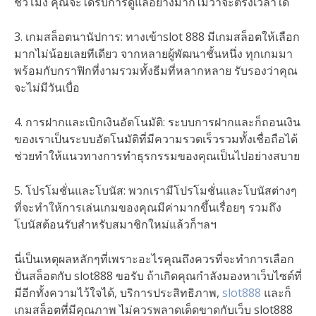
ชั่วโมง คุณจะได้รับการดูแลอย่างมากไม่ว่าจะตรงเวลาใด
3. เกมสล็อตนานัปการ: ทางเข้าslot 888 มีเกมสล็อตให้เลือก
มากไม่น้อยเลยทีเดียว จากหลายผู้พัฒนาชั้นหนึ่ง ทุกเกมมา
พร้อมกับกราฟิกที่งามรวมทั้งธีมที่หลากหลาย รับรองว่าคุณ
จะไม่มีวันเบื่อ
4. การฝากและเบิกเงินอัตโนมัติ: ระบบการฝากและก็ถอนเงิน
ของเราเป็นระบบอัตโนมัติที่มีความรวดเร็วรวมทั้งเชื่อถือได้
ช่วยทำให้แนวทางการทำธุรกรรมของคุณเป็นไปอย่างสบาย
5. โปรโมชั่นและโบนัส: พวกเรามีโปรโมชั่นและโบนัสต่างๆ
ที่จะทำให้การเล่นเกมของคุณมีค่ามากขึ้นเรื่อยๆ รวมถึง
โบนัสต้อนรับสำหรับสมาชิกใหม่แล้วก็ฯลฯ
นี่เป็นเหตุผลหลักๆที่เพราะอะไรคุณถึงควรที่จะทำการเลือก
ปั่นสล็อตกับ slot888 ขอรับ ถ้าเกิดคุณกำลังมองหาเว็บไซต์ที่
มีอีกทั้งความไว้ใจได้, บริการประสิทธิภาพ,
slot888
และก็
เกมสล็อตที่มีคุณภาพ ไม่ควรพลาดเด็ดขาดกับเว็บ slot888