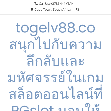
Skip
Call Us: +2782 444 YEAH
to
Cape Town, South Africa
content
togelv88.co
สนุกไปกับความ
ลึกลับและ
มหัศจรรย์ในเกม
สล็อตออนไลน์ที่
PGslot มอบให้