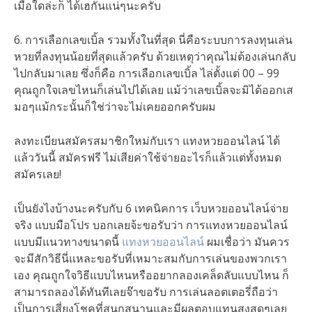
เมื่อใดล่ะก็ ได้เฮกันแน่ๆนะครับ
6. การเลือกเลขเบิ้ล รวมทั้งในที่สุด นี่คือระบบการลงทุนเล่น
หวยที่ลงทุนน้อยที่สุดแล้วครับ ด้วยเหตุว่าคุณไม่ต้องเล่นกลับ
ไปกลับมาเลย ซึ่งก็คือ การเลือกเลขเบิ้ล ไล่ตั้งแต่ 00 – 99
คุณถูกใจเลขไหนก็เล่นไปได้เลย แม้ว่าเลขเบิ้ลจะมิได้ออกเส
มอๆแม้กระนั้นก็ใช่ว่าจะไม่เคยออกครับผม
ลงทะเบียนสมัครสมาชิกใหม่กับเรา แทงหวยออนไลน์ ได้
แล้ววันนี้ สมัครฟรี ไม่เสียค่าใช้จ่ายอะไรก็แล้วแต่ทั้งหมด
สมัครเลย!
เป็นยังไงบ้างนะครับกับ 6 เทคนิคการ เว็บหวยออนไลน์จ่าย
จริง แบบมือโปร บอกเลยจ้ะขอรับว่า การแทงหวยออนไลน์
แบบมีแนวทางขนาดนี้
แทงหวยออนไลน์
ผมเชื่อว่า มันควร
จะมีสักวิธีนี่แหละขอรับที่เหมาะสมกับการเล่นของพวกเรา
เอง คุณถูกใจวิธีแบบไหนหรืออยากลองเคล็ดลับแบบไหน ก็
สามารถลองได้ทันทีเลยจ๊าขอรับ การเล่นลอตเตอรี่ถือว่า
เป็นการเสี่ยงโชคที่สนุกสนานและมีผลตอบแทนสูงสุดๆเลย