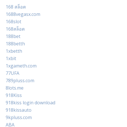
168 สล็อต
1688vegasx.com
168slot
168สล็อต
188bet
188betth
1xbetth
1xbit
1xgameth.com
77UFA
789pluss.com
8lots.me
918Kiss
918kiss login download
918kissauto
9kpluss.com
ABA