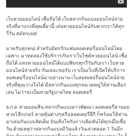
เว็บหวยออนไลน์ เชื่อถือได้ เว็บสลากกินแบ่งออนไลน์จ่าย
จริงที่มาแรงที่สุดเดี๋ยวนี้ เล่นหวยออนไลน์กับพวกเราได้ทุก
วี่วัน สมัครเลย!
มาครับทุกคน! สำหรับมิตรรักแฟนลอตเตอรี่ออนไลน์โดย
เฉพาะ มาทดลองใช้บริการกับเราเว็บไซต์หวยออนไลน์ เชื่อ
ถือได้ แทงหวยออนไลน์ได้แบบฟินๆทุกวี่วันกับเรา เว็บหวย
ออนไลน์จ่ายจริง กันเหอะขอรับ เราเป็นเว็บที่เปิดให้บริการ
ลอตเตอรี่ออนไลน์มาอย่างนาน เว็บลอตเตอรี่ออนไลน์จ่าย
จริงที่คุณวางใจได้ มีสลากกินแบ่งทุกหมวดหมู่ให้ท่านเลือก
เล่น ไม่ว่าจะเป็นหวยรัฐบาลไทย ลอตเตอรี่
ธ.ก.ส. หวยออมสิน สลากกินแบ่งลาวพัฒนา ลอตเตอรี่ฮานอย
หวยโจ๊กเกอร์ หวยหุ้นต่างๆหรือลอตเตอรี่ยี่กี ก็พร้อมให้ท่าน
มาเล่นกันแบบจัดเต็ม บันเทิงใจกับการเดิมพันได้ทุกเมื่อเชื่อ
วัน ด้วยเหตุว่าสลากกินแบ่งมีวันแล้ววันเล่าตลอด 1 วันอีก