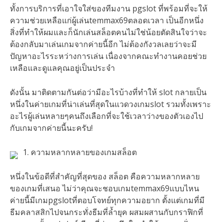
ทั้งการบริการที่เอาใจใส่ของทีมงาน pgslot ที่พร้อมที่จะให้
ความช่วยเหลือแก่ผู้เล่นtemmax69ตลอดเวลา เป็นอีกหนึ่ง
สิ่งที่ทำให้ผมและก็นักเล่นสล็อตคนไม่ใช่น้อยตัดสินใจว่าจะ
ต้องกลับมาเล่นเกมจากค่ายนี้อีก ไม่ต้องกังวลเลยว่าจะมี
ปัญหาอะไรระหว่างการเล่น เนื่องจากคณะทำงานคอยช่วย
เหลือและดูแลคุณอยู่เป็นประจำ
ดังนั้น มาติดตามกันต่อว่ามีอะไรบ้างที่ทำให้ slot กลายเป็น
หนึ่งในค่ายเกมที่น่าเล่นที่สุดในแวดวงเกมslot รวมทั้งเพราะ
อะไรผู้เล่นหลายๆคนถึงเลือกที่จะใช้เวลาว่างของตัวเองไป
กับเกมจากค่ายนี้นะครับ!
1. ความหลากหลายของเกมสล็อต
หนึ่งในข้อดีที่สำคัญที่สุดของ สล็อต คือความหลากหลาย
ของเกมที่เสนอ ไม่ว่าคุณจะชอบเกมtemmax69แบบไหน
ค่ายนี้มีเกมpgslotที่ตอบโจทย์ทุกความอยาก ตั้งแต่เกมที่มี
ธีมคลาสสิกไปจนกระทั่งธีมที่ล้ำยุค ผสมผสานกับกราฟิกที่