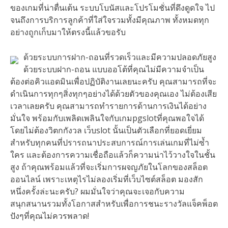
ของเกมที่น่าตื่นเต้น ระบบโบนัสและโปรโมชั่นที่ดึงดูดใจ ไป
จนถึงการบริการลูกค้าที่ใส่ใจรวมทั้งมีคุณภาพ ทั้งหมดทุก
อย่างถูกเก็บมาให้ตรงนี้แล้วขอรับ
ด้วยระบบการฝาก-ถอนที่รวดเร็วและมีความปลอดภัยสูง
ด้วยระบบฝาก-ถอน แบบออโต้ที่คุณไม่มีความจำเป็น
ต้องต่อคิวแอดมินเพื่อปฏิบัติงานเลยนะครับ คุณสามารถที่จะ
ดำเนินการทุกๆสิ่งทุกๆอย่างได้ด้วยตัวของคุณเอง ไม่ต้องเสีย
เวลาเลยครับ คุณสามารถทำรายการด้านการเงินได้อย่าง
มั่นใจ พร้อมกับเพลิดเพลินใจกับเกมpgslotที่คุณพอใจได้
โดยไม่ต้องวิตกกังวล เว็บslot นั้นเป็นตัวเลือกที่ยอดเยี่ยม
สำหรับทุกคนที่ปรารถนาประสบการณ์การเล่นเกมที่ไม่ซ้ำ
ใคร และต้องการความเชื่อถือแล้วก็ความน่าไว้วางใจในชั้น
สูง ถ้าคุณพร้อมแล้วที่จะเริ่มการผจญภัยในโลกของสล็อต
ออนไลน์ เพราะเหตุไรไม่ลองเริ่มที่เว็บไซต์สล็อต มองสัก
หนึ่งครั้งล่ะนะครับ? ผมมั่นใจว่าคุณจะเจอกับความ
สนุกสนานรวมทั้งโอกาสสำหรับเพื่อการชนะรางวัลแจ็คพ็อต
ปังๆที่คุณไม่ควรพลาด!