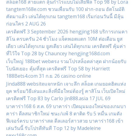
สล็อต168 สายแตก ลุ้นกำไรแบบไม่เสียฟีล Top 98 by Lora
tangtem168e.com ชวนเพื่อนรับ 100 ฝาก-ถอน อัตโนมัติ
คัดมาแล้ว เล่นได้ทุกเกม tangtem168 เริ่มก่อนวันนี้ มีลุ้น
ก่อนใคร 2 AUG 26
เครดิตฟรี 3 September 2026 hengjing168 บริการเกมคา
สิโน ครบครัน 24 ชั่วโมง แจ็คพอตแตก 10M ต่อเดือน ยูส
เดียว เล่นได้ทุกเกม ยูสเดียว เล่นได้ทุกเกม เครดิตฟรี คุ้มค่า
ที่ไว้ใจ Top 28 by Chauncey hengjing168d.com
เว็บใหญ่ 188bet webตรง รวมโปรสล็อตล่าสุด ฝากน้อยรับ
โบนัสเยอะ คุ้มที่สุด เครดิตฟรี Top 58 by Harriett
188Bets4.com 31 ก.ย. 26 casino online
Jinda888 websiteแจกหนัก เจาะลึก สล็อต เกมยอดฮิตแห่ง
ยุค พร้อมวิธีเล่นและสิ่งที่มือใหม่ต้องรู้ คาสิโน เว็บเปิดใหม่
เครดิตฟรี Top 83 by Carlo jin888.asia 17 JUL 69
บาคาร่า168 6 ส.ค. 69 บาคาร่า เปิดมุมมองใหม่ของเกมบา
คาร่า ดีลสมาชิกใหม่ ชนะ/แพ้ 8 ตาติด รับ 5 หมื่น เกมดัง
ฟีเจอร์ครบ บาคาร่าสด ดีลเลอร์สาวสวย บาคาร่า168 เข้า
เล่นวันนี้ รับโปรดีทันที Top 12 by Madeleine
sexy168c.com