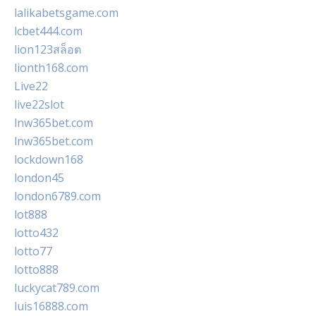
lalikabetsgame.com
lcbet444.com
lion123สล็อต
lionth168.com
Live22
live22slot
lnw365bet.com
lnw365bet.com
lockdown168
london45
london6789.com
lot888
lotto432
lotto77
lotto888
luckycat789.com
luis16888.com