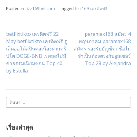
Posted in
fizz169bet.com
Tagged
fizz169 เครดิตฟรี
แนะแนว
betflixtikto เครดิตฟรี 22
paramax168 สมัคร 4
May betflixtikto เครดิตฟรี รู
พฤษภาคม paramax168
เล็ตออโต้สปินต่อเนื่องฝากคริ
สมัคร รองรับบัญชีทุกชื่อไม่
เรื่อง
ปโต DOGE-BNB เรทสดไม่มี
จำเป็นต้องตรงกับยูสเซอร์
ค่าธรรมเนียมซ่อน Top 40
Top 28 by Alejandra
by Estella
ค้นหา
สำหรับ:
เรื่องล่าสุด