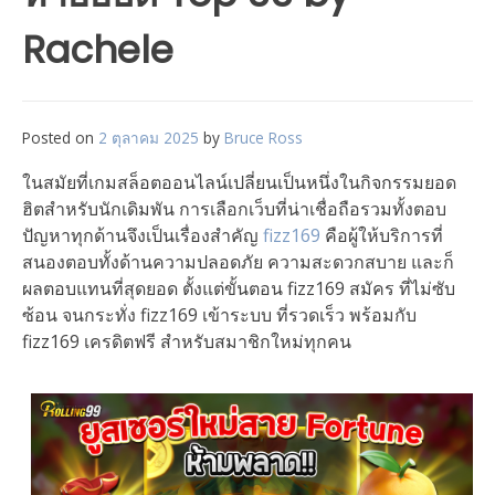
Rachele
Posted on
2 ตุลาคม 2025
by
Bruce Ross
ในสมัยที่เกมสล็อตออนไลน์เปลี่ยนเป็นหนึ่งในกิจกรรมยอด
ฮิตสำหรับนักเดิมพัน การเลือกเว็บที่น่าเชื่อถือรวมทั้งตอบ
ปัญหาทุกด้านจึงเป็นเรื่องสำคัญ
fizz169
คือผู้ให้บริการที่
สนองตอบทั้งด้านความปลอดภัย ความสะดวกสบาย และก็
ผลตอบแทนที่สุดยอด ตั้งแต่ขั้นตอน fizz169 สมัคร ที่ไม่ซับ
ซ้อน จนกระทั่ง fizz169 เข้าระบบ ที่รวดเร็ว พร้อมกับ
fizz169 เครดิตฟรี สำหรับสมาชิกใหม่ทุกคน