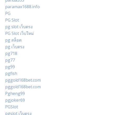
paramax1688.info
PG
PG Slot
pg slot เว็บตรง
PG Slot เว็บใหม่
pg สล็อต
pg เว็บตรง
pg718
pg77
pg99
pgfish
pggold168bet.com
pggold168bet.com
Pgheng99
pgjoker69
PGSlot
pgslot เว็บตรง