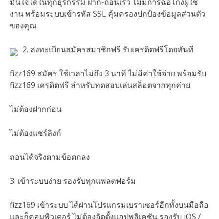
มั่นใจได้ในทุกธุรกรรม ฝาก-ถอนเร็ว ไม่มีการฉ้อโกงผู้ใช้
งาน พร้อมระบบเข้ารหัส SSL คุ้มครองปกป้องข้อมูลส่วนตัว
ของคุณ
2. ลงทะเบียนสมัครสมาชิกฟรี รับเครดิตฟรีโดยทันที
fizz169 สมัคร ใช้เวลาไม่ถึง 3 นาที ไม่มีค่าใช้จ่าย พร้อมรับ
fizz169 เครดิตฟรี สำหรับทดสอบเล่นสล็อตจากทุกค่าย
ไม่ต้องฝากก่อน
ไม่ต้องแชร์ลิงก์
ถอนได้จริงตามข้อตกลง
3. เข้าระบบง่าย รองรับทุกแพลตฟอร์ม
fizz169 เข้าระบบ ได้ผ่านโปรแกรมเบราเซอร์อีกทั้งบนมือถือ
และก็คอมพิวเตอร์ ไม่ต้องจัดตั้งแอปพลิเคชัน รองรับ iOS /