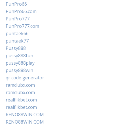
PunPro66
PunPro66.com
PunPro777
PunPro777.com
puntaek66
puntaek77
Pussy888
pussy888fun
pussy888play
pussy888win
qr code generator
ramclubx.com
ramclubx.com
realflikbet.com
realflikbet.com
RENO88WIN.COM
RENO88WIN.COM