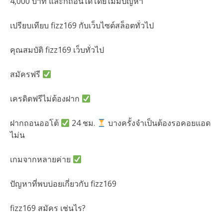
4,000 บาท และก็ถอนได้โดยไม่มีปัญหา
เปรียบเทียบ fizz169 กับเว็บไซต์สล็อตทั่วไป
คุณสมบัติ fizz169 เว็บทั่วไป
สมัครฟรี
เครดิตฟรีไม่ต้องฝาก
ฝากถอนออโต้
24 ชม.
บางครั้งจำเป็นต้องรอคอยแอด
ไม่น
เกมจากหลายค่าย
ปัญหาที่พบบ่อยเกี่ยวกับ fizz169
fizz169 สมัคร เช่นไร?