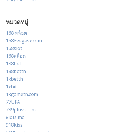
หมวดหมู่
168 สล็อต
1688vegasx.com
168slot
168สล็อต
188bet
188betth
1xbetth
1xbit
1xgameth.com
77UFA
789pluss.com
8lots.me
918Kiss