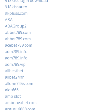
918kiss login download
918kissauto
9kpluss.com
ABA
ABAGroup2
abbet789.com
abbet789.com
acebet789.com
adm789.info
adm789.info
adm789.vip
allbestbet
allbet24hr
allone745s.com
alot666
amb slot
ambnovabet.com
argus16888.com