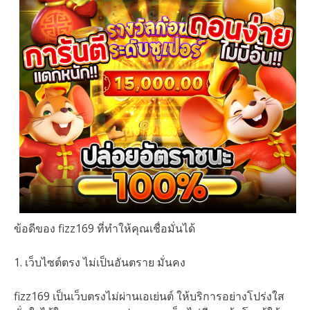
ข้อดีของ fizz169 ที่ทำให้คุณเชื่อมั่นได้
1. เว็บไซต์ตรง ไม่เป็นอันตราย มั่นคง
fizz169 เป็นเว็บตรงไม่ผ่านเอเย่นต์ ให้บริการอย่างโปร่งใส