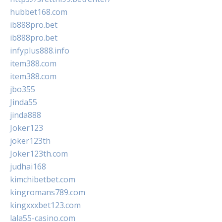
hubbet168.com
ib888pro.bet
ib888pro.bet
infyplus888.info
item388.com
item388.com
jbo355
Jinda55
jinda888
Joker123
joker123th
Joker123th.com
judhai168
kimchibetbet.com
kingromans789.com
kingxxxbet123.com
lala55-casino.com