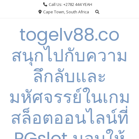
Skip
Call Us: +2782 444 YEAH
to
Cape Town, South Africa
content
togelv88.co
สนุกไปกับความ
ลึกลับและ
มหัศจรรย์ในเกม
สล็อตออนไลน์ที่
PGslot มอบให้