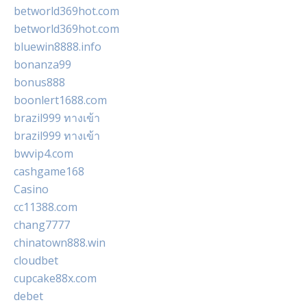
betworld369hot.com
betworld369hot.com
bluewin8888.info
bonanza99
bonus888
boonlert1688.com
brazil999 ทางเข้า
brazil999 ทางเข้า
bwvip4.com
cashgame168
Casino
cc11388.com
chang7777
chinatown888.win
cloudbet
cupcake88x.com
debet