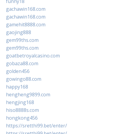
funny18
gachawin168.com
gachawin168.com
gamehit8888.com
gaojing888
gem99ths.com
gem99ths.com
goatbetroyalcasino.com
gobaza88.com
golden456
gowingo88.com
happy168
hengheng9899.com
hengjing168
hiso8888s.com
hongkong456
https://sretthi99.bet/enter/
https://sretthi99.bet/enter/