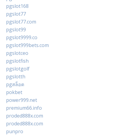
pgslot168
pgslot77
pgslot77.com
pgslot99
pgslot9999.co
pgslot999bets.com
pgslotceo
pgslotfish
pgslotgolf
pgslotth
pgสล็อต
pokbet
power999.net
premium66.info
proded888x.com
proded888x.com
punpro