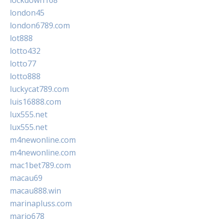
lockdown168
london45
london6789.com
lot888
lotto432
lotto77
lotto888
luckycat789.com
luis16888.com
lux555.net
lux555.net
m4newonline.com
m4newonline.com
mac1bet789.com
macau69
macau888.win
marinapluss.com
mario678