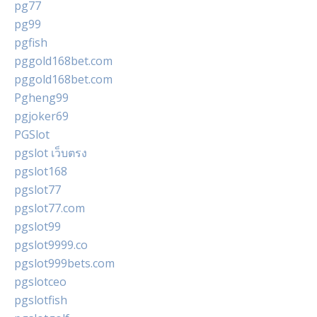
pg77
pg99
pgfish
pggold168bet.com
pggold168bet.com
Pgheng99
pgjoker69
PGSlot
pgslot เว็บตรง
pgslot168
pgslot77
pgslot77.com
pgslot99
pgslot9999.co
pgslot999bets.com
pgslotceo
pgslotfish