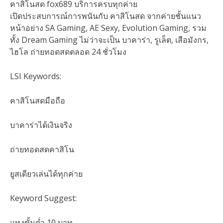
คาสิโนสด fox689 บริการครบทุกค่าย
เปิดประสบการณ์การพนันกับ คาสิโนสด จากค่ายชั้นแนว
หน้าอย่าง SA Gaming, AE Sexy, Evolution Gaming, รวม
ทั้ง Dream Gaming ไม่ว่าจะเป็น บาคาร่า, รูเล็ต, เสือมังกร,
ไฮโล ถ่ายทอดสดตลอด 24 ชั่วโมง
LSI Keywords:
คาสิโนสดมือถือ
บาคาร่าได้เงินจริง
ถ่ายทอดสดคาสิโน
ยูสเดียวเล่นได้ทุกค่าย
Keyword Suggest:
แทงขั้นต่ำ 10 บาท