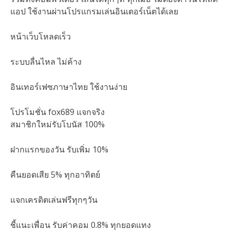
แอป ใช้งานผ่านโปรแกรมเล่นอินเตอร์เน็ตได้เลย
หน้าเว็บโหลดเร็ว
ระบบลื่นไหล ไม่ค้าง
อินเทอร์เฟซภาษาไทย ใช้งานง่าย
โปรโมชั่น fox689 แจกจริง
สมาชิกใหม่รับโบนัส 100%
ฝากแรกของวัน รับเพิ่ม 10%
คืนยอดเสีย 5% ทุกอาทิตย์
แจกเครดิตเล่นฟรีทุกๆวัน
ชี้แนะเพื่อน รับค่าคอม 0.8% ทุกยอดแทง