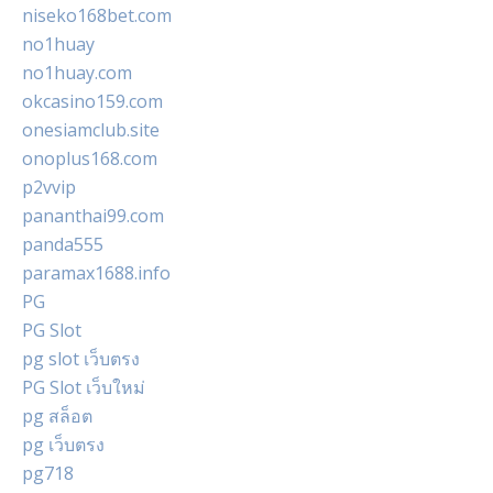
niseko168bet.com
no1huay
no1huay.com
okcasino159.com
onesiamclub.site
onoplus168.com
p2vvip
pananthai99.com
panda555
paramax1688.info
PG
PG Slot
pg slot เว็บตรง
PG Slot เว็บใหม่
pg สล็อต
pg เว็บตรง
pg718