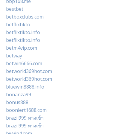
bbp168.me
bestbet
betboxclubs.com
betflixtikto
betflixtikto.info
betflixtikto.info
betm4vip.com
betway
betwin6666.com
betworld369hot.com
betworld369hot.com
bluewin8888.info
bonanza99
bonus888
boonlert1688.com
brazil999 ทางเข้า
brazil999 ทางเข้า
bwvip4.com