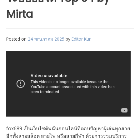
Mirta
Posted on
24 พฤษภาคม 2025
by
Editor Kun
fox689 เป็นเว็บไซต์พนันออนไลน์ที่ตอบปัญหาผู้เล่นทุกสาย
อีกทั้งสายสล็อต สายไพ่ หรือสายกีฬา ด้วยการรวมบริการ