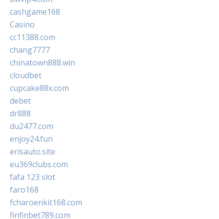
cashgame168
Casino
cc11388.com
chang7777
chinatown888.win
cloudbet
cupcake88x.com
debet
dr888
du2477.com
enjoy24.fun
erisauto.site
eu369clubs.com
fafa 123 slot
faro168
fcharoenkit168.com
finfinbet789.com