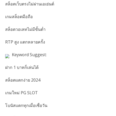
สล็อตเว็บตรงไม่ผ่านเอเย่นต์
เกมสล็อตมือถือ
สล็อตวอเลทไม่มีขั้นต่ำ
RTP สูง แตกหลายครั้ง
Keyword Suggest:
ฝาก 1 บาทก็เล่นได้
สล็อตแตกง่าย 2024
เกมใหม่ PG SLOT
โบนัสแตกทุกเมื่อเชื่อวัน