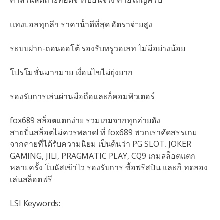
แทงบอลทุกลีก ราคาน้ำดีที่สุด อัตราจ่ายสูง
ระบบฝาก-ถอนออโต้ รองรับทรูวอเลท ไม่มีอย่างน้อย
โปรโมชั่นมากมาย เงื่อนไขไม่ยุ่งยาก
รองรับการเล่นผ่านมือถือและก็คอมพิวเตอร์
fox689 สล็อตแตกง่าย รวมเกมจากทุกค่ายดัง
สายปั่นสล็อตไม่ควรพลาด! ที่ fox689 พวกเราคัดสรรเกม
จากค่ายที่ได้รับความนิยม เป็นต้นว่า PG SLOT, JOKER
GAMING, JILI, PRAGMATIC PLAY, CQ9 เกมสล็อตแตก
หลายครั้ง โบนัสเข้าไว รองรับการ ซื้อฟรีสปิน และก็ ทดลอง
เล่นสล็อตฟรี
LSI Keywords: