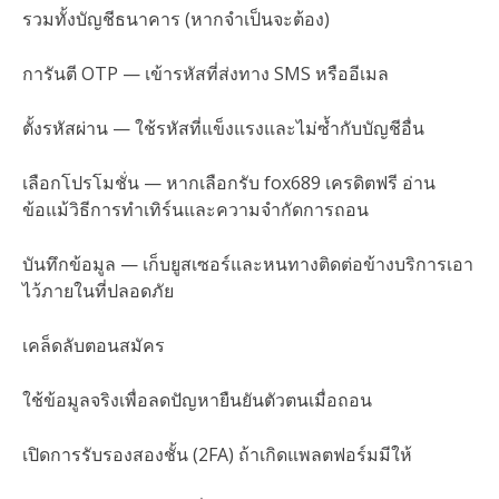
รวมทั้งบัญชีธนาคาร (หากจำเป็นจะต้อง)
การันตี OTP — เข้ารหัสที่ส่งทาง SMS หรืออีเมล
ตั้งรหัสผ่าน — ใช้รหัสที่แข็งแรงและไม่ซ้ำกับบัญชีอื่น
เลือกโปรโมชั่น — หากเลือกรับ fox689 เครดิตฟรี อ่าน
ข้อแม้วิธีการทำเทิร์นและความจำกัดการถอน
บันทึกข้อมูล — เก็บยูสเซอร์และหนทางติดต่อข้างบริการเอา
ไว้ภายในที่ปลอดภัย
เคล็ดลับตอนสมัคร
ใช้ข้อมูลจริงเพื่อลดปัญหายืนยันตัวตนเมื่อถอน
เปิดการรับรองสองชั้น (2FA) ถ้าเกิดแพลตฟอร์มมีให้