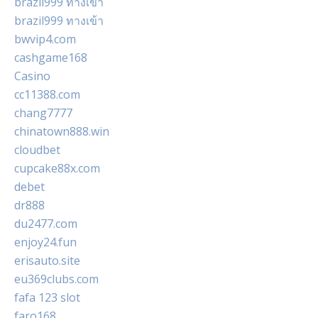
brazil999 ทางเข้า
brazil999 ทางเข้า
bwvip4.com
cashgame168
Casino
cc11388.com
chang7777
chinatown888.win
cloudbet
cupcake88x.com
debet
dr888
du2477.com
enjoy24.fun
erisauto.site
eu369clubs.com
fafa 123 slot
faro168