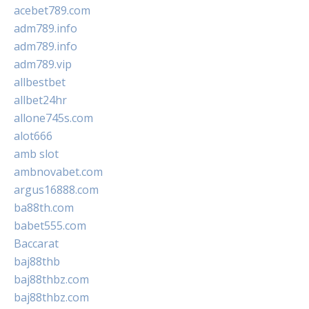
acebet789.com
adm789.info
adm789.info
adm789.vip
allbestbet
allbet24hr
allone745s.com
alot666
amb slot
ambnovabet.com
argus16888.com
ba88th.com
babet555.com
Baccarat
baj88thb
baj88thbz.com
baj88thbz.com