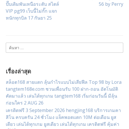
ปั๊บเดิมพันเหนือระดับ สไตล์
56 by Perry
VIP pg99 เว็บนี้ไม่กั๊ก แจก
หนักทุกบิล 17 กันยา 25
ค้นหา
สำหรับ:
เรื่องล่าสุด
สล็อต168 สายแตก ลุ้นกำไรแบบไม่เสียฟีล Top 98 by Lora
tangtem168e.com ชวนเพื่อนรับ 100 ฝาก-ถอน อัตโนมัติ
คัดมาแล้ว เล่นได้ทุกเกม tangtem168 เริ่มก่อนวันนี้ มีลุ้น
ก่อนใคร 2 AUG 26
เครดิตฟรี 3 September 2026 hengjing168 บริการเกมคา
สิโน ครบครัน 24 ชั่วโมง แจ็คพอตแตก 10M ต่อเดือน ยูส
เดียว เล่นได้ทุกเกม ยูสเดียว เล่นได้ทุกเกม เครดิตฟรี คุ้มค่า