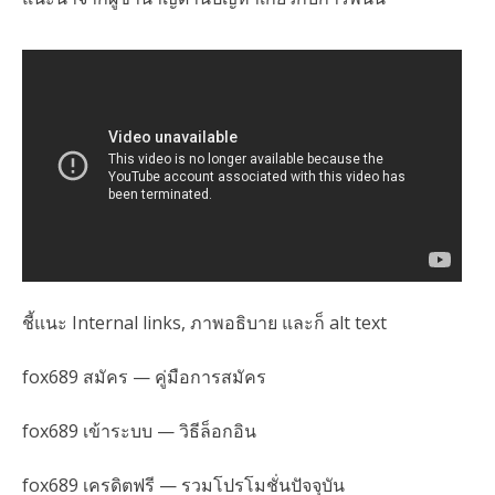
ชี้แนะ Internal links, ภาพอธิบาย และก็ alt text
fox689 สมัคร — คู่มือการสมัคร
fox689 เข้าระบบ — วิธีล็อกอิน
fox689 เครดิตฟรี — รวมโปรโมชั่นปัจจุบัน