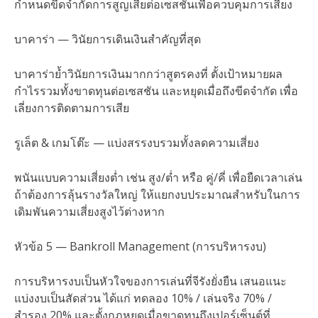
กำหนดขีดจำกัดการสูญเสียต่อเซสชันเพื่อควบคุมการเสี่ยง
บาคาร่า — วินัยการเดินเงินสำคัญที่สุด
บาคาร่าย้ำวินัยการเงินมากกว่าสูตรคงที่ ตั้งเป้าหมายผล
กำไรรวมทั้งขาดทุนต่อเซสชัน และหยุดเมื่อถึงขีดจำกัด เพื่อ
เลี่ยงการติดตามการเสีย
รูเล็ต & เกมโต๊ะ — แบ่งสรรงบรวมทั้งลดความเสี่ยง
พนันแบบความเสี่ยงต่ำ เช่น สูง/ต่ำ หรือ คู่/คี่ เพื่อยืดเวลาเล่น
ถ้าต้องการลุ้นรางวัลใหญ่ ให้แยกงบประมาณสำหรับในการ
เดิมพันความเสี่ยงสูงไว้ต่างหาก
หัวข้อ 5 — Bankroll Management (การบริหารงบ)
การบริหารงบเป็นหัวใจของการเล่นที่จีรังยั่งยืน เสนอแนะ
แบ่งงบเป็นสัดส่วน ได้แก่ ทดลอง 10% / เล่นจริง 70% /
สำรอง 20% และตั้งกฎหยุดเมื่อขาดทุนถึงเปอร์เซ็นต์ที่