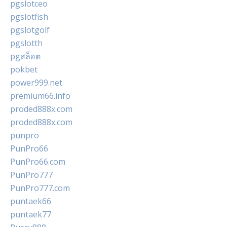
pgslotceo
pgslotfish
pgslotgolf
pgslotth
pgสล็อต
pokbet
power999.net
premium66.info
proded888x.com
proded888x.com
punpro
PunPro66
PunPro66.com
PunPro777
PunPro777.com
puntaek66
puntaek77