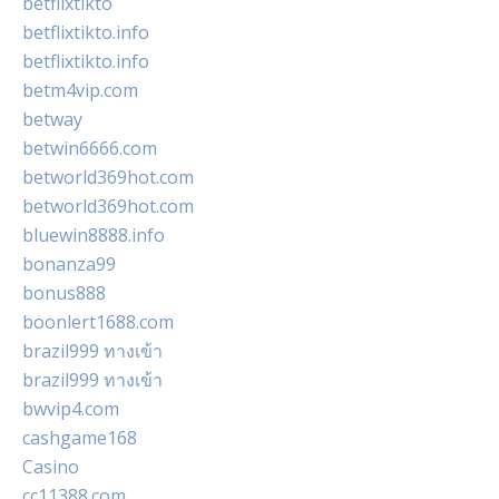
betflixtikto
betflixtikto.info
betflixtikto.info
betm4vip.com
betway
betwin6666.com
betworld369hot.com
betworld369hot.com
bluewin8888.info
bonanza99
bonus888
boonlert1688.com
brazil999 ทางเข้า
brazil999 ทางเข้า
bwvip4.com
cashgame168
Casino
cc11388.com