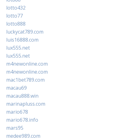
lotto432
lotto77
lotto888
luckycat789.com
luis16888.com
lux555.net
lux555.net
m4newonline.com
m4newonline.com
mac1bet789.com
macau69
macau888.win
marinapluss.com
mario678
mario678.info
mars95
medee989.com