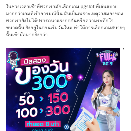
ในช่วงเวลาเช้าที่พวกเรามักเลือกเกม pgslot ที่เล่นสบาย
มากกว่าเกมที่เร้าอารมณ์นั้น มันเป็นเพราะเหตุว่าสมองของ
พวกเรายังไม่ได้ปรารถนาแรงกดดันหรือความระทึกใจ
ขนาดนั้น ยังอยู่ในตอนเริ่มวันใหม่ ทำให้การเลือกเกมสบายๆ
นั้นเข้ามือมากยิ่งกว่า
•