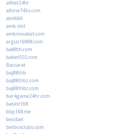
allbet24hr
allone745s.com
alot666
amb slot
ambnovabet.com
argus16888.com
ba88th.com
babet555.com
Baccarat
baj88thb
baj88thbz.com
baj88thbz.com
bar4game24hr.com
baslot168
bbp168.me
bestbet
betboxclubs.com