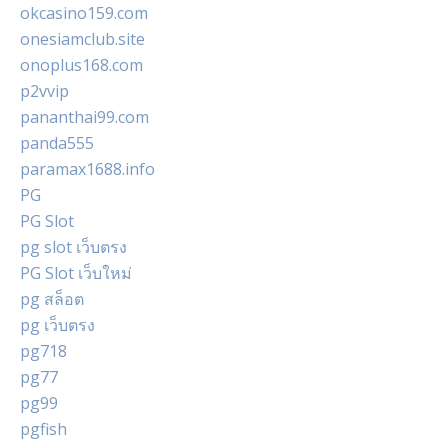
okcasino159.com
onesiamclub.site
onoplus168.com
p2vvip
pananthai99.com
panda555
paramax1688.info
PG
PG Slot
pg slot เว็บตรง
PG Slot เว็บใหม่
pg สล็อต
pg เว็บตรง
pg718
pg77
pg99
pgfish