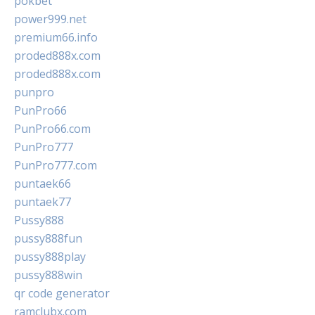
pokbet
power999.net
premium66.info
proded888x.com
proded888x.com
punpro
PunPro66
PunPro66.com
PunPro777
PunPro777.com
puntaek66
puntaek77
Pussy888
pussy888fun
pussy888play
pussy888win
qr code generator
ramclubx.com