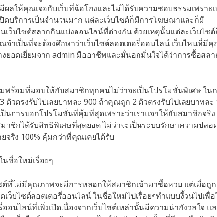
มีผลให้คุณเจอกับเว็บที่ฉ้อโกงและไม่ได้รับความชอบธรรมเพราะเห
เปิดบริการเป็นจำนวนมาก แต่ละเว็บไซต์ก็มีการโฆษณาและก็มี
็บไซต์สลากกินแบ่งออนไลน์ที่ต่างกัน ด้วยเหตุนั้นแต่ละเว็บไซต์ก
งคุณจำเป็นที่จะต้องศึกษาว่าเว็บไซต์ลอตเตอรี่ออนไลน์ เว็บไหนที่มี
อย่างยอดเยี่ยมจาก admin มืออาชีพและมั่นอกมั่นใจได้ว่าการซื้อสลา
ามพร้อมที่มอบให้กับสมาชิกทุกคนไม่ว่าจะเป็นโปรโมชั่นพิเศษ ในก
 3 ตัวตรงรับไปเลยบาทละ 900 ถ้าคุณถูก 2 ตัวตรงรับไปเลยบาทละ 9
การบอกโปรโมชั่นที่คุ้มที่สุดเพราะว่าเราแจกให้กับสมาชิกจริง เ
มาชิกได้รับสิทธิพิเศษที่สุดยอด ไม่ว่าจะเป็นระบบรักษาความปลอด
ริง 100% คุ้มกว่าที่คุณเคยได้รับ
นชื่อใหม่เรื่อยๆ
ซต์ที่ไม่มีคุณภาพจะมีการหลอกให้สมาชิกเข้ามาซื้อหวย แต่เมื่อถู
ปิดเว็บไซต์ลอตเตอรี่ออนไลน์ ในชื่อใหม่ไปเรื่อยๆทำแบบงี้วนไปเพื่อไ
ี่ออนไลน์ที่เพิ่งเปิดเนื่องจากเว็บไซต์เหล่านั้นมีความน่ากังวลใจ 