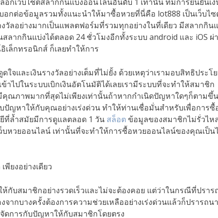
ือกเว็บไซต์สลากกินแบ่งออนไลน์อันดับ 1 เท่านั้น ที่มีการยืนยันเงิ
บอกต่อข้อมูลรวมทั้งแนะนำให้มาซื้อหวยที่นี่คือ lot888 เป็นเว็บไซต
างวัลอย่างมากเป็นแพลตฟอร์มที่รวมทุกอย่างในที่เดียว มีสลากกินแ
ลากกินแบ่งได้ตลอด 24 ชั่วโมงอีกทั้งระบบ android และ iOS ผ่
ณ์อิเล็กทรอนิกส์ ก็เลยทำให้การ
ดูดใจและเงินรางวัลอย่างเต็มที่ไม่ยั้ง ด้วยเหตุว่าเรามอบสิทธิประโย
วก็เข้าไปในระบบเบิกเงินอัตโนมัติได้เลยเรามีระบบที่จะทำให้สมาชิก
คุณภาพมากที่สุดไม่เพียงเท่านั้นถ้าหากกำเนิดปัญหาใดๆก็ตามขึ้
ปัญหาให้กับคุณอย่างเร่งด่วน ทำให้ท่านเชื่อมั่นสำหรับเพื่อการซื
ีที่ล้ำสมัยมีการดูแลตลอด 1 วัน
สล็อต
ข้อมูลของสมาชิกไม่รั่วไห
 เว็บหวยออนไลน์ เท่านั้นที่จะทำให้การซื้อหวยออนไลน์ของคุณเป็น
 เพียงอย่างเดียว
ถามให้กับสมาชิกอย่างรวดเร็วและไม่จะต้องคอย แต่ว่าในกรณีที่ปรา
่องจากบางครั้งต้องการความช่วยเหลืออย่างเร่งด่วนแล้วก็ปรารถน
รถจัดการกับปัญหาให้กับสมาชิกโดยตรง