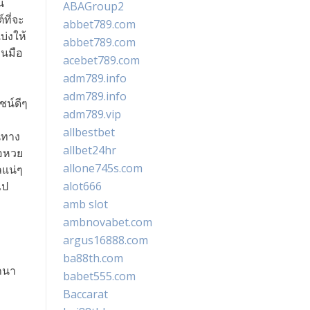
น
ABAGroup2
์ที่จะ
abbet789.com
บ่งให้
abbet789.com
านมือ
acebet789.com
adm789.info
adm789.info
ชน์ดีๆ
adm789.vip
allbestbet
นทาง
allbet24hr
้อหวย
allone745s.com
ลแน่ๆ
alot666
ไป
amb slot
ambnovabet.com
argus16888.com
ba88th.com
รถนา
babet555.com
า
Baccarat