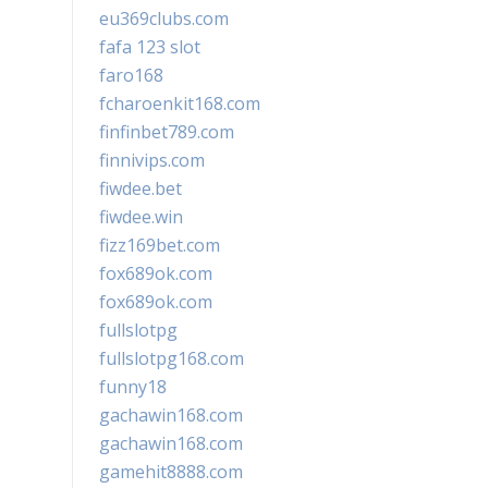
eu369clubs.com
fafa 123 slot
faro168
fcharoenkit168.com
finfinbet789.com
finnivips.com
fiwdee.bet
fiwdee.win
fizz169bet.com
fox689ok.com
fox689ok.com
fullslotpg
fullslotpg168.com
funny18
gachawin168.com
gachawin168.com
gamehit8888.com