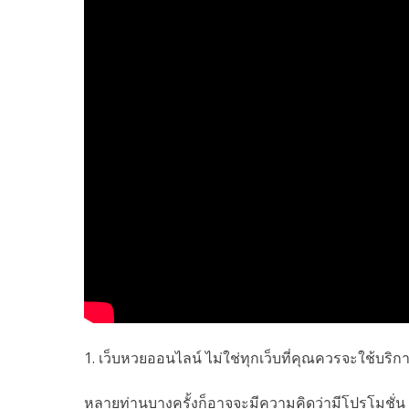
1. เว็บหวยออนไลน์ ไม่ใช่ทุกเว็บที่คุณควรจะใช้บริก
หลายท่านบางครั้งก็อาจจะมีความคิดว่ามีโปรโมชั่น