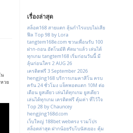
เรื่องล่าสุด
สล็อต168 สายแตก ลุ้นกำไรแบบไม่เสีย
ฟีล Top 98 by Lora
tangtem168e.com ชวนเพื่อนรับ 100
ฝาก-ถอน อัตโนมัติ คัดมาแล้ว เล่นได้
ทุกเกม tangtem168 เริ่มก่อนวันนี้ มี
ลุ้นก่อนใคร 2 AUG 26
เครดิตฟรี 3 September 2026
ใน
hengjing168 บริการเกมคาสิโน ครบ
บหวย
ครัน 24 ชั่วโมง แจ็คพอตแตก 10M ต่อ
เดือน ยูสเดียว เล่นได้ทุกเกม ยูสเดียว
เล่นได้ทุกเกม เครดิตฟรี คุ้มค่า ที่ไว้ใจ
Top 28 by Chauncey
hengjing168d.com
เว็บใหญ่ 188bet webตรง รวมโปร
สล็อตล่าสุด ฝากน้อยรับโบนัสเยอะ คุ้ม