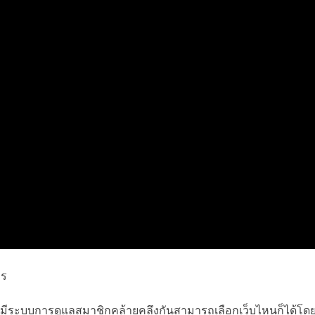
าร
 มีระบบการดูแลสมาชิกคล้ายคลึงกันสามารถเลือกเว็บไหนก็ได้โดย