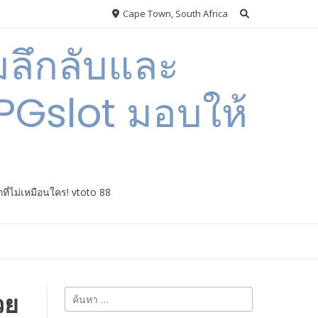
Cape Town, South Africa
ลึกลับและ
 PGslot มอบให้
ที่ไม่เหมือนใคร! vtoto 88
ค้นหา
วย
สำหรับ: