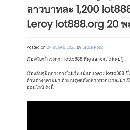
ลาวบาทละ 1,200 lot88
Leroy lot888.org 20 
Posted on
24 มีนาคม 2025
by
Bruce Ross
เรื่องลับๆในวงการ lotto888 ที่คุณอาจจะไม่เคยรู้
เรื่องลับๆมีทุกวงการไม่เว้นแม้แต่แวดวง lotto888 
ด้านต่างๆตามมา ด้วยเหตุผลดังกล่าวพวกเราจะมาเปิ
ออนไลน์ ดังนี้