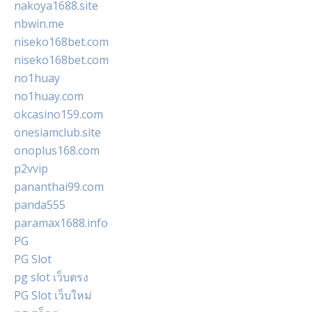
nakoya1688.site
nbwin.me
niseko168bet.com
niseko168bet.com
no1huay
no1huay.com
okcasino159.com
onesiamclub.site
onoplus168.com
p2vvip
pananthai99.com
panda555
paramax1688.info
PG
PG Slot
pg slot เว็บตรง
PG Slot เว็บใหม่