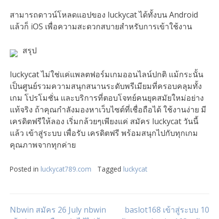
สามารถดาวน์โหลดแอปของ luckycat ได้ทั้งบน Android
แล้วก็ iOS เพื่อความสะดวกสบายสำหรับการเข้าใช้งาน
สรุป
luckycat ไม่ใช่แค่แพลตฟอร์มเกมออนไลน์ปกติ แม้กระนั้น
เป็นศูนย์รวมความสนุกสนานระดับพรีเมียมที่ครอบคลุมทั้ง
เกม โปรโมชั่น และบริการที่ตอบโจทย์คนยุคสมัยใหม่อย่าง
แท้จริง ถ้าคุณกำลังมองหาเว็บไซต์ที่เชื่อถือได้ ใช้งานง่าย มี
เครดิตฟรีให้ลอง เริ่มกล้วยๆเพียงแค่ สมัคร luckycat วันนี้
แล้ว เข้าสู่ระบบ เพื่อรับ เครดิตฟรี พร้อมสนุกไปกับทุกเกม
คุณภาพจากทุกค่าย
Posted in
luckycat789.com
Tagged
luckycat
แนะแนว
Nbwin สมัคร 26 July nbwin
baslot168 เข้าสู่ระบบ 10