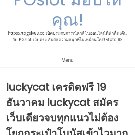
คุณ!
https://togelv88.co เปิดประสบการณ์คาสิโนออนไลน์ที่น่าตื่นเต้น
กับ PGslot เว็บตรง สัมผัสความสนุกที่ไม่เหมือนใคร! vtoto 88
Menu
luckycat เครดิตฟรี 19
ธันวาคม luckycat สมัคร
เว็บเดียวจบทุกแนวไม่ต้อง
โยกกระเป๋าโบนัสเข้าไวมาก