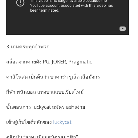
3. เกมครบทุกจำพวก
สล็อตจากค่ายดัง PG, JOKER, Pragmatic
คาสิโนสด เป็นต้นว่า บาคาร่า รูเล็ต เสือมังกร
กีฬา พนันบอล แทงบาสแบบเรียลไทม์
ขั้นตอนการ luckycat สมัคร อย่างง่าย
เข้าสู่เว็บไซต์หลักของ
luckycat
คลิกปุ่ม “ลงทะเบียนสมัครสมาชิก”