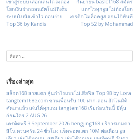
เข้าสู่ระบบ เลือกเล่นได้ไม่ต้อง
กันยายน baslot168 สมัคร
โยกเงินฝากถอนอัตโนมัติเต็ม
แตกไวทุกยูส ไม่ต้องโยก
เรื่อง
ระบบโบนัสเข้าไว ถอนง่าย
เครดิต ไม่ล็อคยูส ถอนได้ทันที
Top 36 by Kandis
Top 52 by Mohammad
ค้นหา
สำหรับ:
เรื่องล่าสุด
สล็อต168 สายแตก ลุ้นกำไรแบบไม่เสียฟีล Top 98 by Lora
tangtem168e.com ชวนเพื่อนรับ 100 ฝาก-ถอน อัตโนมัติ
คัดมาแล้ว เล่นได้ทุกเกม tangtem168 เริ่มก่อนวันนี้ มีลุ้น
ก่อนใคร 2 AUG 26
เครดิตฟรี 3 September 2026 hengjing168 บริการเกมคา
สิโน ครบครัน 24 ชั่วโมง แจ็คพอตแตก 10M ต่อเดือน ยูส
เดียว เล่นได้ทุกเกม ยูสเดียว เล่นได้ทุกเกม เครดิตฟรี คุ้มค่า