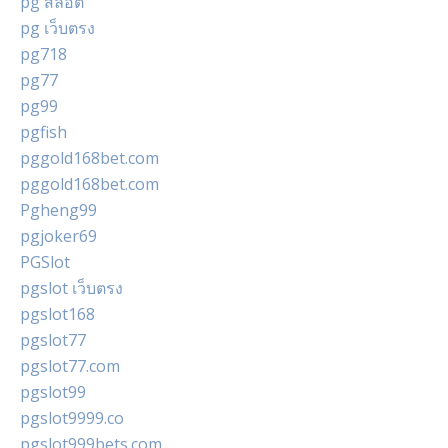
pg สล็อต
pg เว็บตรง
pg718
pg77
pg99
pgfish
pggold168bet.com
pggold168bet.com
Pgheng99
pgjoker69
PGSlot
pgslot เว็บตรง
pgslot168
pgslot77
pgslot77.com
pgslot99
pgslot9999.co
pgslot999bets.com