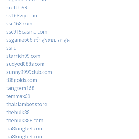
sretthi99
ss168vip.com
ssc168.com
ssc915casino.com
ssgame666 เข้าสู่ระบบ ล่าสุด
ssru
starrich99.com
sudyod888s.com
sunny9999club.com
t88golds.com
tangtem168
temmax69
thaisiambet.store
thehulk88
thehulk888.com
tia8kingbet.com
tia8kingbet.com