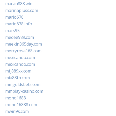
macau888.win
marinapluss.com
mario678
mario678.info
mars95
medee989.com
meekin365day.com
mercyrosa168.com
mexicanoo.com
mexicanoo.com
mfj889xx.com
mia88th.com
mmgoldsbets.com
mmplay-casino.com
mono1688
mono16888.com
mwin9s.com