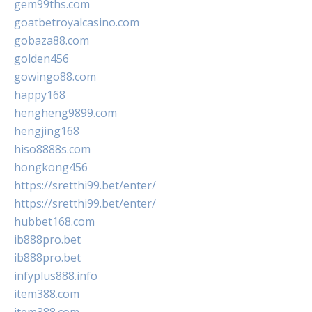
gem99ths.com
goatbetroyalcasino.com
gobaza88.com
golden456
gowingo88.com
happy168
hengheng9899.com
hengjing168
hiso8888s.com
hongkong456
https://sretthi99.bet/enter/
https://sretthi99.bet/enter/
hubbet168.com
ib888pro.bet
ib888pro.bet
infyplus888.info
item388.com
item388.com