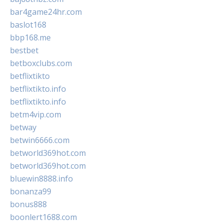
bar4game24hr.com
baslot168
bbp168.me
bestbet
betboxclubs.com
betflixtikto
betflixtikto.info
betflixtikto.info
betm4vip.com
betway
betwin6666.com
betworld369hot.com
betworld369hot.com
bluewin8888.info
bonanza99
bonus888
boonlert1688.com