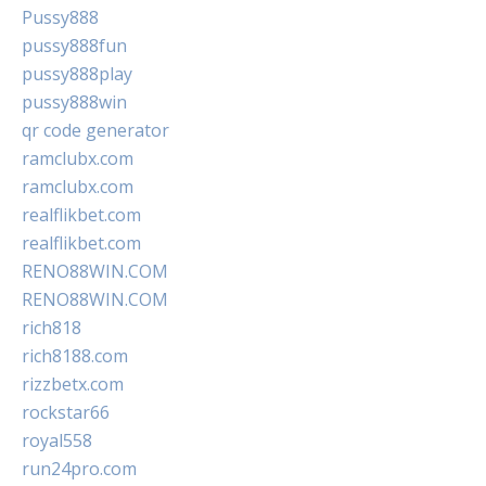
Pussy888
pussy888fun
pussy888play
pussy888win
qr code generator
ramclubx.com
ramclubx.com
realflikbet.com
realflikbet.com
RENO88WIN.COM
RENO88WIN.COM
rich818
rich8188.com
rizzbetx.com
rockstar66
royal558
run24pro.com