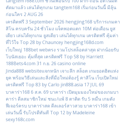
tangtem168e.com ชวนเพื่อนรับ 100 ฝาก-ถอน อัตโนมัติ
คัดมาแล้ว เล่นได้ทุกเกม tangtem168 เริ่มก่อนวันนี้ มีลุ้น
ก่อนใคร 2 AUG 26
เครดิตฟรี 3 September 2026 hengjing168 บริการเกมคา
สิโน ครบครัน 24 ชั่วโมง แจ็คพอตแตก 10M ต่อเดือน ยูส
เดียว เล่นได้ทุกเกม ยูสเดียว เล่นได้ทุกเกม เครดิตฟรี คุ้มค่า
ที่ไว้ใจ Top 28 by Chauncey hengjing168d.com
เว็บใหญ่ 188bet webตรง รวมโปรสล็อตล่าสุด ฝากน้อยรับ
โบนัสเยอะ คุ้มที่สุด เครดิตฟรี Top 58 by Harriett
188Bets4.com 31 ก.ย. 26 casino online
Jinda888 websiteแจกหนัก เจาะลึก สล็อต เกมยอดฮิตแห่ง
ยุค พร้อมวิธีเล่นและสิ่งที่มือใหม่ต้องรู้ คาสิโน เว็บเปิดใหม่
เครดิตฟรี Top 83 by Carlo jin888.asia 17 JUL 69
บาคาร่า168 6 ส.ค. 69 บาคาร่า เปิดมุมมองใหม่ของเกมบา
คาร่า ดีลสมาชิกใหม่ ชนะ/แพ้ 8 ตาติด รับ 5 หมื่น เกมดัง
ฟีเจอร์ครบ บาคาร่าสด ดีลเลอร์สาวสวย บาคาร่า168 เข้า
เล่นวันนี้ รับโปรดีทันที Top 12 by Madeleine
sexy168c.com