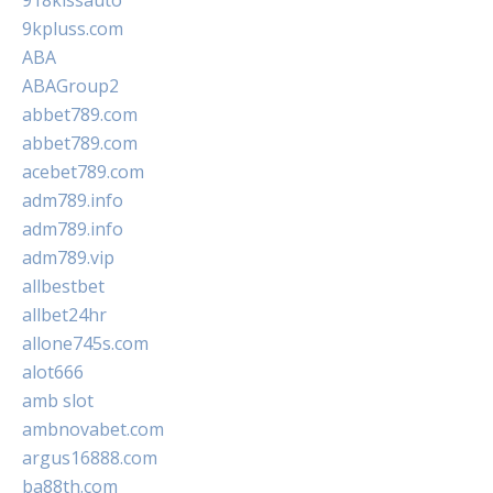
9kpluss.com
ABA
ABAGroup2
abbet789.com
abbet789.com
acebet789.com
adm789.info
adm789.info
adm789.vip
allbestbet
allbet24hr
allone745s.com
alot666
amb slot
ambnovabet.com
argus16888.com
ba88th.com