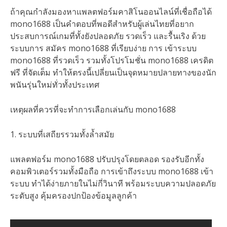
ถ้าคุณกำลังมองหาแพลตฟอร์มคาสิโนออนไลน์ที่เชื่อถือได้
mono1688 เป็นคำตอบที่พอดีสำหรับผู้เล่นไทยที่อยาก
ประสบการณ์เกมที่ทั้งยังปลอดภัย รวดเร็ว และรื้นเริง ด้วย
ระบบการ สมัคร mono1688 ที่เรียบง่าย การ เข้าระบบ
mono1688 ที่รวดเร็ว รวมทั้งโปรโมชั่น mono1688 เครดิต
ฟรี ที่จัดเต็ม ทำให้ตรงนี้เปลี่ยนเป็นจุดหมายปลายทางของนัก
พนันรุ่นใหม่ทั่วทั้งประเทศ
เหตุผลที่ควรที่จะทำการเลือกเล่นกับ mono1688
1. ระบบที่เสถียรรวมทั้งล้ำสมัย
แพลตฟอร์ม mono1688 ปรับปรุงโดยตลอด รองรับอีกทั้ง
คอมพิวเตอร์รวมทั้งมือถือ การเข้าถึงระบบ mono1688 เข้า
ระบบ ทำได้ง่ายภายในไม่กี่วินาที พร้อมระบบความปลอดภัย
ระดับสูง คุ้มครองปกป้องข้อมูลลูกค้า