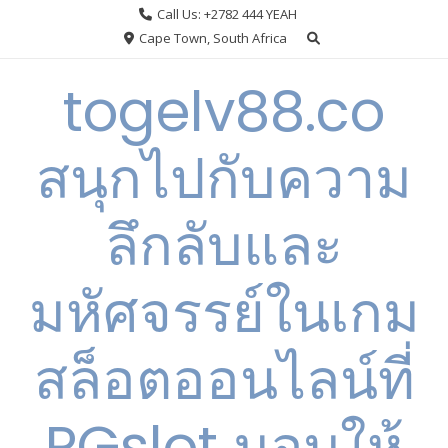
Skip
Call Us: +2782 444 YEAH
to
Cape Town, South Africa
content
togelv88.co
สนุกไปกับความ
ลึกลับและ
มหัศจรรย์ในเกม
สล็อตออนไลน์ที่
PGslot มอบให้