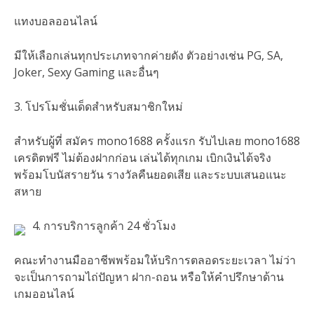
แทงบอลออนไลน์
มีให้เลือกเล่นทุกประเภทจากค่ายดัง ตัวอย่างเช่น PG, SA,
Joker, Sexy Gaming และอื่นๆ
3. โปรโมชั่นเด็ดสำหรับสมาชิกใหม่
สำหรับผู้ที่ สมัคร mono1688 ครั้งแรก รับไปเลย mono1688
เครดิตฟรี ไม่ต้องฝากก่อน เล่นได้ทุกเกม เบิกเงินได้จริง
พร้อมโบนัสรายวัน รางวัลคืนยอดเสีย และระบบเสนอแนะ
สหาย
4. การบริการลูกค้า 24 ชั่วโมง
คณะทำงานมืออาชีพพร้อมให้บริการตลอดระยะเวลา ไม่ว่า
จะเป็นการถามไถ่ปัญหา ฝาก-ถอน หรือให้คำปรึกษาด้าน
เกมออนไลน์