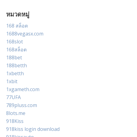
หมวดหมู่
168 สล็อต
1688vegasx.com
168slot
168สล็อต
188bet
188betth
1xbetth
1xbit
1xgameth.com
77UFA
789pluss.com
8lots.me
918Kiss
918kiss login download
918kissauto