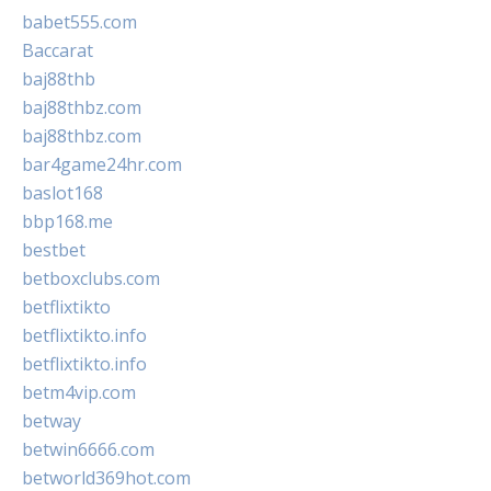
babet555.com
Baccarat
baj88thb
baj88thbz.com
baj88thbz.com
bar4game24hr.com
baslot168
bbp168.me
bestbet
betboxclubs.com
betflixtikto
betflixtikto.info
betflixtikto.info
betm4vip.com
betway
betwin6666.com
betworld369hot.com