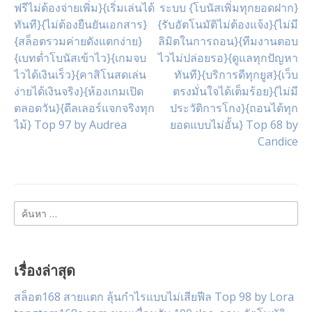
ฟรีไม่ต้องจ่ายเพิ่ม}{เริ่มเล่นได้
ระบบ {โบนัสเพิ่มทุกยอดฝาก}
เรื่อง
ทันที}{ไม่ต้องยืนยันเอกสาร}
{รับอัตโนมัติไม่ต้องแจ้ง}{ไม่มี
{สล็อตรวมค่ายดังแตกง่าย}
ลิมิตในการถอน}{ทีมงานตอบ
{เบทต่ำโบนัสเข้าไว}{เกมจบ
ไวไม่ปล่อยรอ}{ดูแลทุกปัญหา
ไวได้เงินเร็ว}{คาสิโนสดเล่น
ทันที}{บริการดีทุกยูส}{เว็บ
ง่ายได้เงินจริง}{ห้องเกมเปิด
ตรงมั่นใจได้เต็มร้อย}{ไม่มี
ตลอดวัน}{ดีลเลอร์แจกจริงทุก
ประวัติการโกง}{ถอนได้ทุก
ไม้} Top 97 by Audrea
ยอดแบบไม่อั้น} Top 68 by
Candice
ค้นหา
สำหรับ:
เรื่องล่าสุด
สล็อต168 สายแตก ลุ้นกำไรแบบไม่เสียฟีล Top 98 by Lora