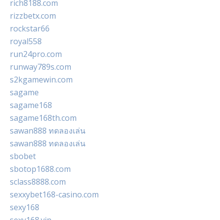
rich8188.com
rizzbetx.com
rockstar66
royal558
run24pro.com
runway789s.com
s2kgamewin.com
sagame
sagame168
sagame168th.com
sawan888 ทดลองเล่น
sawan888 ทดลองเล่น
sbobet
sbotop1688.com
sclass8888.com
sexxybet168-casino.com
sexy168
sexy168.vip