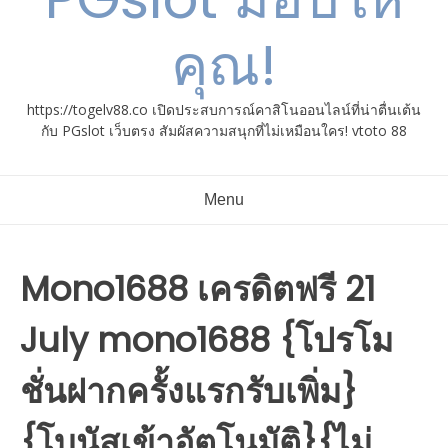
คุณ!
https://togelv88.co เปิดประสบการณ์คาสิโนออนไลน์ที่น่าตื่นเต้น
กับ PGslot เว็บตรง สัมผัสความสนุกที่ไม่เหมือนใคร! vtoto 88
Menu
Mono1688 เครดิตฟรี 21
July mono1688 {โปรโม
ชั่นฝากครั้งแรกรับเพิ่ม}
{โบนัสเข้าอัตโนมัติ}{ไม่