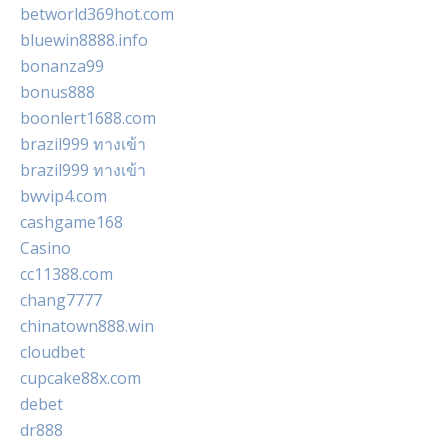
betworld369hot.com
bluewin8888.info
bonanza99
bonus888
boonlert1688.com
brazil999 ทางเข้า
brazil999 ทางเข้า
bwvip4.com
cashgame168
Casino
cc11388.com
chang7777
chinatown888.win
cloudbet
cupcake88x.com
debet
dr888