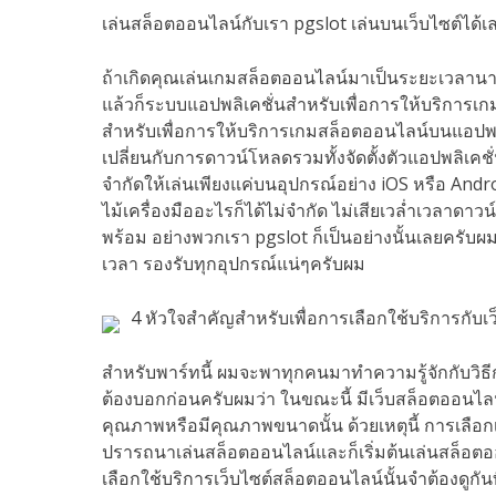
เล่นสล็อตออนไลน์กับเรา pgslot เล่นบนเว็บไซต์ได้เล
ถ้าเกิดคุณเล่นเกมสล็อตออนไลน์มาเป็นระยะเวลานาน 
แล้วก็ระบบแอปพลิเคชั่นสำหรับเพื่อการให้บริการเกม
สำหรับเพื่อการให้บริการเกมสล็อตออนไลน์บนแอปพลิ
เปลี่ยนกับการดาวน์โหลดรวมทั้งจัดตั้งตัวแอปพลิเคชั่น
จำกัดให้เล่นเพียงแค่บนอุปกรณ์อย่าง iOS หรือ Andr
ไม้เครื่องมืออะไรก็ได้ไม่จำกัด ไม่เสียเวล่ำเวลาดา
พร้อม อย่างพวกเรา pgslot ก็เป็นอย่างนั้นเลยครับผม
เวลา รองรับทุกอุปกรณ์แน่ๆครับผม
4 หัวใจสำคัญสำหรับเพื่อการเลือกใช้บริการกับ
สำหรับพาร์ทนี้ ผมจะพาทุกคนมาทำความรู้จักกับวิธี
ต้องบอกก่อนครับผมว่า ในขณะนี้ มีเว็บสล็อตออนไลน์
คุณภาพหรือมีคุณภาพขนาดนั้น ด้วยเหตุนี้ การเลือกเ
ปรารถนาเล่นสล็อตออนไลน์และก็เริ่มต้นเล่นสล็อตอ
เลือกใช้บริการเว็บไซต์สล็อตออนไลน์นั้นจำต้องดูกั