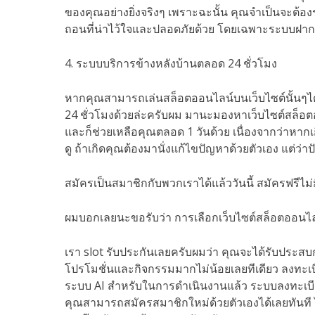
ของคุณอย่างยิ่งจริงๆ เพราะฉะนั้น คุณจำเป็นจะต้
ถอนที่น่าไว้ใจและปลอดภัยด้วย โดยเฉพาะระบบฝาก
4. ระบบบริการข้างหลังบ้านตลอด 24 ชั่วโมง
หากคุณสามารถเล่นสล็อตออนไลน์บนเว็บไซต์นั้นๆไ
24 ชั่วโมงด้วยล่ะครับผม มานะมองหาเว็บไซต์สล็อตอ
และก็ช่วยเหลือคุณตลอด 1 วันด้วย เนื่องจากว่าหากเ
ดู ถ้าเกิดคุณต้องมานั่งแก้ไขปัญหาด้วยตัวเอง แต่ว
สมัครเป็นสมาชิกกับพวกเราได้แล้ววันนี้ สมัครฟรีไม่ม
ผมบอกเลยนะขอรับว่า การเลือกเว็บไซต์สล็อตออนไลน์
เรา slot รับประกันเลยครับผมว่า คุณจะได้รับประสบ
โปรโมชั่นและกิจกรรมมากไม่น้อยเลยทีเดียว ลงทะเบีย
ระบบ AI สำหรับในการดำเนินงานแล้ว ระบบลงทะเบียน
คุณสามารถสมัครสมาชิกใหม่ด้วยตัวเองได้เลยทันที ไม