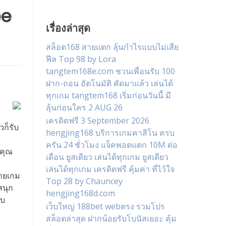
ee
เรื่องล่าสุด
สล็อต168 สายแตก ลุ้นกำไรแบบไม่เสีย
ฟีล Top 98 by Lora
tangtem168e.com ชวนเพื่อนรับ 100
ฝาก-ถอน อัตโนมัติ คัดมาแล้ว เล่นได้
ทุกเกม tangtem168 เริ่มก่อนวันนี้ มี
ลุ้นก่อนใคร 2 AUG 26
เครดิตฟรี 3 September 2026
วก็รับ
hengjing168 บริการเกมคาสิโน ครบ
ครัน 24 ชั่วโมง แจ็คพอตแตก 10M ต่อ
ดคุณ
เดือน ยูสเดียว เล่นได้ทุกเกม ยูสเดียว
เล่นได้ทุกเกม เครดิตฟรี คุ้มค่า ที่ไว้ใจ
่ายเกม
Top 28 by Chauncey
สนุก
hengjing168d.com
ับ
เว็บใหญ่ 188bet webตรง รวมโปร
สล็อตล่าสุด ฝากน้อยรับโบนัสเยอะ คุ้ม