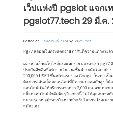
เว็ปแห่งปี pgslot แจกเ
pgslot77.tech 29 มี.ค.
Posted on
8 กุมภาพันธ์ 2024
by
Bruce Ross
Pg77 สล็อตเว็บตรงแตกง่าย การันตีความแตกง่ายจ
มองหาสล็อตเว็บไซต์ตรงแตกง่าย มองหาเรา pg77 สิครับ
ประกันลิขสิทธิ์แท้จากค่ายเกมชั้นนำระดับโลกอย่า
200,000 USER ขึ้นหน้าแรกของ Google ก็น่าจะเป็นอะ
ต้องการเล่นสล็อตออนไลน์ที่มีความปลอดภัยสูง ก็ต้อ
ออนไลน์เปิดให้บริการมากกว่า 2,000 เกมจากหลากหลา
สล็อตออนไลน์ลำดับต้นๆในเวลานี้ ไม่ให้คุณพลาด
สนานๆมาก อย่าพลาโอกาสสำหรับในการเป็นคนรวย 
สมัครเลย!