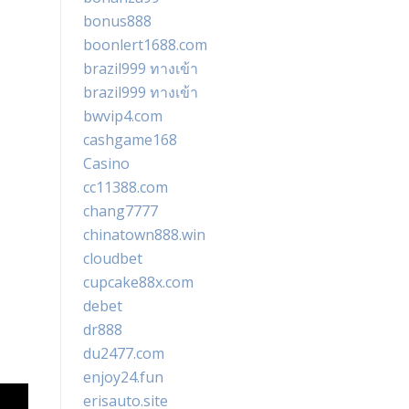
bonus888
boonlert1688.com
brazil999 ทางเข้า
brazil999 ทางเข้า
bwvip4.com
cashgame168
Casino
cc11388.com
chang7777
chinatown888.win
cloudbet
cupcake88x.com
debet
dr888
du2477.com
enjoy24.fun
erisauto.site