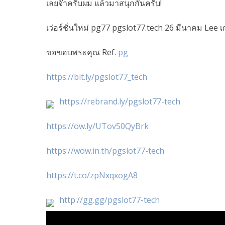
เลยจ๊าครับผม แล้วมาสนุกกันครับ!
เว่อร์ชั่นใหม่ pg77 pgslot77.tech 26 มีนาคม L
ขอขอบพระคุณ Ref.
pg
https://bit.ly/pgslot77_tech
https://rebrand.ly/pgslot77-tech
https://ow.ly/UTov50QyBrk
https://wow.in.th/pgslot77-tech
https://t.co/zpNxqxogA8
http://gg.gg/pgslot77-tech