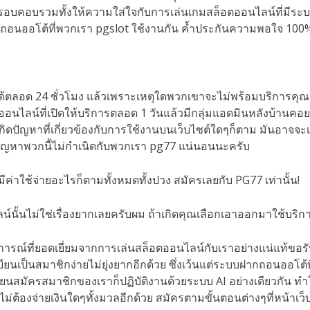
องรอบคอบรวมทั้งให้ความใส่ใจกับการเล่นเกมสล็อตออนไลน์ที่มีระ
ถอนออโต้ที่พวกเรา pgslot ใช้งานกัน ค้ำประกันความพอใจ 100
ด้ตลอด 24 ชั่วโมง แล้วเพราะเหตุใดพวกเขาจะไม่พร้อมบริการคุ
อนไลน์ที่เปิดให้บริการตลอด 1 วันแล้วมีกลุ่มแอดมินหลังบ้านคอย
กิดปัญหาที่เกี่ยวข้องกับการใช้งานบนเว็บไซต์ใดๆก็ตาม มันอาจจะเ
่าปัญหาพวกนี้ไม่กำเนิดกับพวกเรา pg77 แน่นอนนะครับ
ีค่าใช้จ่ายอะไรก็ตามทั้งหมดทั้งปวง สมัครเลยกับ PG77 เท่านั้น!
นั้นไม่ใช่เรื่องยากเลยครับผม ถ้าเกิดคุณเลือกเอาออกมาใช้บริก
การณ์ที่ยอดเยี่ยมจากการเล่นสล็อตออนไลน์กับเราอย่างแน่แท้ขอรั
นเป็นสมาชิกง่ายไม่ยุ่งยากอีกด้วย ซึ่งเว้นแต่ระบบฝากถอนออโต้ที
สมัครสมาชิกของเราก็ปฏิบัติงานด้วยระบบ AI อย่างเดียวกัน ทำ
่ต้องจ่ายเงินใดๆทั้งมวลอีกด้วย สมัครตามขั้นตอนต่างๆที่หน้าเว็บ