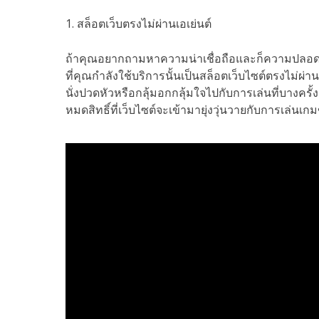
1. สล็อตเว็บตรงไม่ผ่านเอเย่นต์
ถ้าคุณอยากถามหาความน่าเชื่อถือและก็ความปลอดภัย
ที่คุณกำลังใช้บริการนั้นเป็นสล็อตเว็บไซต์ตรงไม่ผ่า
นั่งปวดหัวหรือกลุ้มอกกลุ้มใจไปกับการเล่นที่บางครั
หมดสิทธิ์ที่เว็บไซต์จะเข้ามายุ่งวุ่นวายกับการเล่