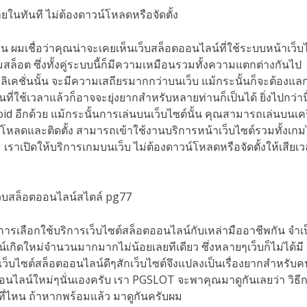
ยในทันที ไม่ต้องดาวน์โหลดหรือจัดตั้ง
ผมเชื่อว่าคุณน่าจะเคยเห็นเว็บสล็อตออนไลน์ที่ใช้ระบบหน้าเว็บ
สล็อต ซึ่งทั้งคู่ระบบนี้ก็มีความเหมือนรวมทั้งความแตกต่างกันไป
เคชั่นนั้น จะมีความเสถียรมากกว่าบนเว็บ แม้กระนั้นก็จะต้องแล
ที่ใช้เวลาแล้วก็อาจจะยุ่งยากสำหรับหลายท่านก็เป็นได้ ยิ่งไปกว่านี้
oid อีกด้วย แม้กระนั้นการเล่นบนเว็บไซต์นั้น คุณสามารถเล่นบนเคร
วน์โหลดและติดตั้ง สามารถเข้าใช้งานบริการหน้าเว็บไซต์รวมทั้งเกม
 เราเปิดให้บริการเกมบนเว็บ ไม่ต้องดาวน์โหลดหรือจัดตั้งให้เสียเว
เว็บสล็อตออนไลน์สไตล์ pg77
การเลือกใช้บริการเว็บไซต์สล็อตออนไลน์กับเหล่ามืออาชีพกัน จำเ
เกิดใหม่จำนวนมากมากไม่น้อยเลยทีเดียว ซึ่งหลายๆเว็บก็ไม่ได้มี
ว็บไซต์สล็อตออนไลน์ดีๆสักเว็บไซต์จึงแปลงเป็นเรื่องยากสำหรับคน
อนไลน์ใหม่ๆนั่นเองครับ เรา PGSLOT จะพาคุณมาดูกันเลยว่า วิธี
นที่ไหน ถ้าหากพร้อมแล้ว มาดูกันครับผม