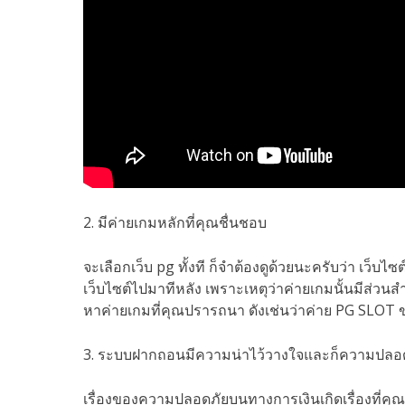
2. มีค่ายเกมหลักที่คุณชื่นชอบ
จะเลือกเว็บ pg ทั้งที ก็จำต้องดูด้วยนะครับว่า เว็บไซ
เว็บไซต์ไปมาทีหลัง เพราะเหตุว่าค่ายเกมนั้นมีส่วน
หาค่ายเกมที่คุณปรารถนา ดังเช่นว่าค่าย PG SLOT 
3. ระบบฝากถอนมีความน่าไว้วางใจและก็ความปลอ
เรื่องของความปลอดภัยบนทางการเงินเกิดเรื่องที่คุณจะ