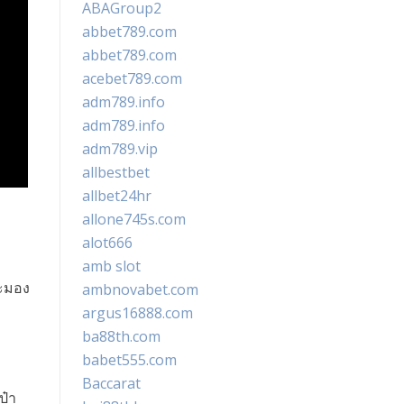
ABAGroup2
abbet789.com
abbet789.com
acebet789.com
adm789.info
adm789.info
adm789.vip
allbestbet
allbet24hr
allone745s.com
alot666
amb slot
นะมอง
ambnovabet.com
argus16888.com
ba88th.com
babet555.com
Baccarat
ป๋า