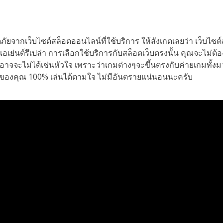
จากเว็บไซต์สล็อตออนไลน์ที่ใช้บริการ ให้สังเกตเลยว่า เว็บไซต์
นเอเย่นต์รึเปล่า การเลือกใช้บริการกับสล็อตเว็บตรงนั้น คุณจะไม่ต้
้งอาจจะไม่ได้เช่นหัวใจ เพราะว่าเกมต่างๆจะขึ้นตรงกับค่ายเกมทั้ง
นเกมของคุณ 100% เล่นได้ตามใจ ไม่มีอันตรายแน่นอนนะครับ