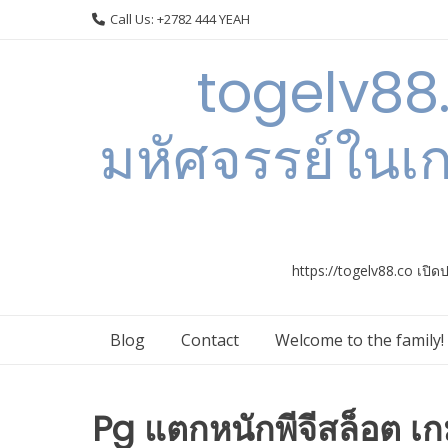
Skip
Call Us: +2782 444 YEAH
to
content
togelv88
มหัศจรรย์ในเก
https://togelv88.co เปิด
Blog
Contact
Welcome to the family!
Pg แตกหนักพีจีสล็อต เ