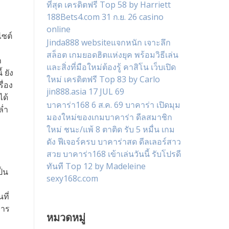
ที่สุด เครดิตฟรี Top 58 by Harriett
188Bets4.com 31 ก.ย. 26 casino
online
ไซต์
Jinda888 websiteแจกหนัก เจาะลึก
สล็อต เกมยอดฮิตแห่งยุค พร้อมวิธีเล่น
ก
และสิ่งที่มือใหม่ต้องรู้ คาสิโน เว็บเปิด
 ยัง
ใหม่ เครดิตฟรี Top 83 by Carlo
ื่อง
jin888.asia 17 JUL 69
ได้
บาคาร่า168 6 ส.ค. 69 บาคาร่า เปิดมุม
ล่ำ
มองใหม่ของเกมบาคาร่า ดีลสมาชิก
ใหม่ ชนะ/แพ้ 8 ตาติด รับ 5 หมื่น เกม
ดัง ฟีเจอร์ครบ บาคาร่าสด ดีลเลอร์สาว
สวย บาคาร่า168 เข้าเล่นวันนี้ รับโปรดี
ทันที Top 12 by Madeleine
ป็น
sexy168c.com
ที่
การ
หมวดหมู่