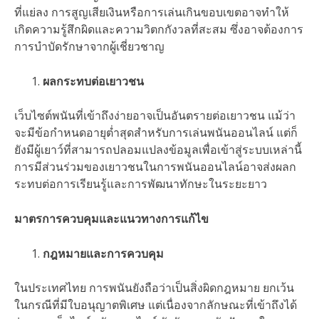
ที่แย่ลง การสูญเสียเงินหรือการเล่นเกินขอบเขตอาจทำให้
เกิดความรู้สึกผิดและความวิตกกังวลที่สะสม ซึ่งอาจต้องการ
การบำบัดรักษาจากผู้เชี่ยวชาญ
ผลกระทบต่อเยาวชน
เว็บไซต์พนันที่เข้าถึงง่ายอาจเป็นอันตรายต่อเยาวชน แม้ว่า
จะมีข้อกำหนดอายุต่ำสุดสำหรับการเล่นพนันออนไลน์ แต่ก็
ยังมีผู้เยาว์ที่สามารถปลอมแปลงข้อมูลเพื่อเข้าสู่ระบบเหล่านี้
การมีส่วนร่วมของเยาวชนในการพนันออนไลน์อาจส่งผลก
ระทบต่อการเรียนรู้และการพัฒนาทักษะในระยะยาว
มาตรการควบคุมและแนวทางการแก้ไข
กฎหมายและการควบคุม
ในประเทศไทย การพนันยังถือว่าเป็นสิ่งผิดกฎหมาย ยกเว้น
ในกรณีที่มีใบอนุญาตพิเศษ แต่เนื่องจากลักษณะที่เข้าถึงได้