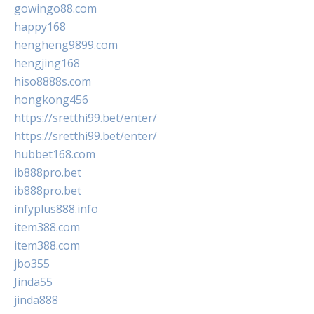
gowingo88.com
happy168
hengheng9899.com
hengjing168
hiso8888s.com
hongkong456
https://sretthi99.bet/enter/
https://sretthi99.bet/enter/
hubbet168.com
ib888pro.bet
ib888pro.bet
infyplus888.info
item388.com
item388.com
jbo355
Jinda55
jinda888