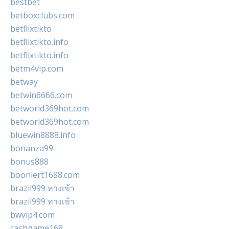
bestbet
betboxclubs.com
betflixtikto
betflixtikto.info
betflixtikto.info
betm4vip.com
betway
betwin6666.com
betworld369hot.com
betworld369hot.com
bluewin8888.info
bonanza99
bonus888
boonlert1688.com
brazil999 ทางเข้า
brazil999 ทางเข้า
bwvip4.com
cashgame168