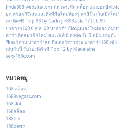
Jinda888 websiteแจกหนัก เจาะลึก สล็อต เกมยอดฮิตแห่ง
ยุค พร้อมวิธีเล่นและสิ่งที่มือใหม่ต้องรู้ คาสิโน เว็บเปิดใหม่
เครดิตฟรี Top 83 by Carlo jin888.asia 17 JUL 69
บาคาร่า168 6 ส.ค. 69 บาคาร่า เปิดมุมมองใหม่ของเกมบา
คาร่า ดีลสมาชิกใหม่ ชนะ/แพ้ 8 ตาติด รับ 5 หมื่น เกมดัง
ฟีเจอร์ครบ บาคาร่าสด ดีลเลอร์สาวสวย บาคาร่า168 เข้า
เล่นวันนี้ รับโปรดีทันที Top 12 by Madeleine
sexy168c.com
หมวดหมู่
168 สล็อต
1688vegasx.com
168slot
168สล็อต
188bet
188betth