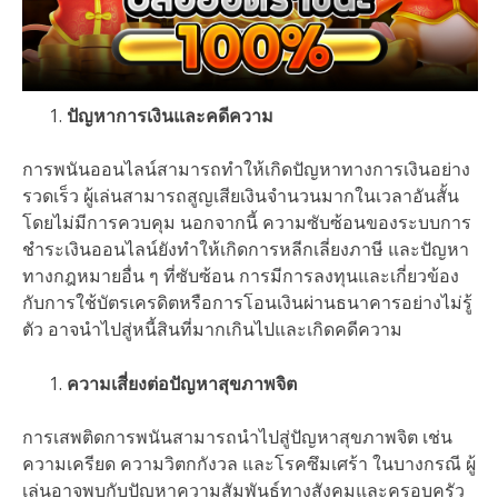
ปัญหาการเงินและคดีความ
การพนันออนไลน์สามารถทำให้เกิดปัญหาทางการเงินอย่าง
รวดเร็ว ผู้เล่นสามารถสูญเสียเงินจำนวนมากในเวลาอันสั้น
โดยไม่มีการควบคุม นอกจากนี้ ความซับซ้อนของระบบการ
ชำระเงินออนไลน์ยังทำให้เกิดการหลีกเลี่ยงภาษี และปัญหา
ทางกฎหมายอื่น ๆ ที่ซับซ้อน การมีการลงทุนและเกี่ยวข้อง
กับการใช้บัตรเครดิตหรือการโอนเงินผ่านธนาคารอย่างไม่รู้
ตัว อาจนำไปสู่หนี้สินที่มากเกินไปและเกิดคดีความ
ความเสี่ยงต่อปัญหาสุขภาพจิต
การเสพติดการพนันสามารถนำไปสู่ปัญหาสุขภาพจิต เช่น
ความเครียด ความวิตกกังวล และโรคซึมเศร้า ในบางกรณี ผู้
เล่นอาจพบกับปัญหาความสัมพันธ์ทางสังคมและครอบครัว