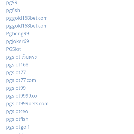
pg99
pgfish
pggold168bet.com
pggold168bet.com
Pgheng99
pgjoker69
PGSlot
pgslot เว็บตรง
pgslot168
pgslot77
pgslot77.com
pgslot99
pgslot9999.co
pgslot999bets.com
pgslotceo
pgslotfish
pgslotgolf