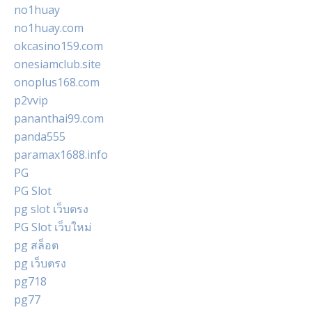
no1huay
no1huay.com
okcasino159.com
onesiamclub.site
onoplus168.com
p2vvip
pananthai99.com
panda555
paramax1688.info
PG
PG Slot
pg slot เว็บตรง
PG Slot เว็บใหม่
pg สล็อต
pg เว็บตรง
pg718
pg77