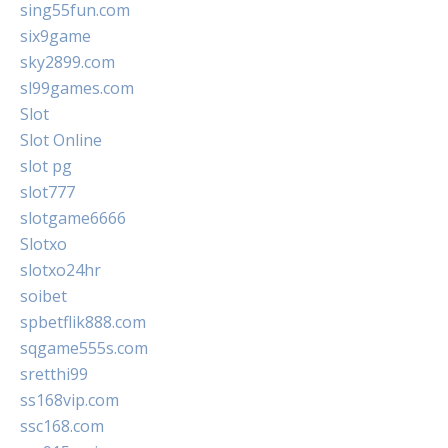
sing55fun.com
six9game
sky2899.com
sl99games.com
Slot
Slot Online
slot pg
slot777
slotgame6666
Slotxo
slotxo24hr
soibet
spbetflik888.com
sqgame555s.com
sretthi99
ss168vip.com
ssc168.com