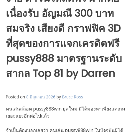
เนื่องรับ อัญมณี 300 บาท
สมจริง เสียงดี กราฟฟิค 3D
ที่สุดของการแจกเครดิตฟรี
pussy888 มาตรฐานระดับ
สากล Top 81 by Darren
Posted on
8 มิถุนายน 2026
by
Bruce Ross
คนเล่นสล็อต pussy888win ยุคใหม่ มิได้มองหาเพียงแค่เกม
เยอะแยะอีกต่อไปแล้ว
จำเป็นต้องบอกเลยว่า คนเล่น pussy888win ในปัจจุบันมิได้