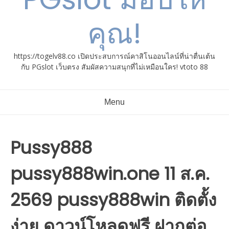
คุณ!
https://togelv88.co เปิดประสบการณ์คาสิโนออนไลน์ที่น่าตื่นเต้น
กับ PGslot เว็บตรง สัมผัสความสนุกที่ไม่เหมือนใคร! vtoto 88
Menu
Pussy888
pussy888win.one 11 ส.ค.
2569 pussy888win ติดตั้ง
ง่าย ดาวน์โหลดฟรี ฝากต่อ