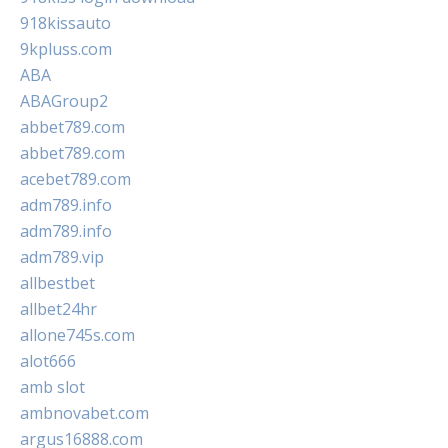
918kissauto
9kpluss.com
ABA
ABAGroup2
abbet789.com
abbet789.com
acebet789.com
adm789.info
adm789.info
adm789.vip
allbestbet
allbet24hr
allone745s.com
alot666
amb slot
ambnovabet.com
argus16888.com