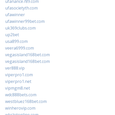
ufanance789.com
ufasocietyth.com
ufawinner
ufawinner99bet.com
uk369clubs.com
up2bet
usa899.com
veera6999.com
vegasisland168bet.com
vegasisland168bet.com
ver888.vip
viperpro1.com
viperpro1.net
vipmgm8.net
wdc888bets.com
westbluez168bet.com
winherovip.com
wkslotonline.com