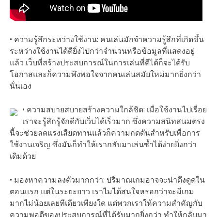
• ความรู้สึกระหว่างใช้งาน: คนเล่นมักจำความรู้สึกที่เกิดขึ้น
ระหว่างใช้งานได้ดียิ่งไปกว่าจำนวนหรือข้อมูลที่แสดงอยู่
แล้ว เว็บที่สร้างประสบการณ์ในการเล่นที่ดีได้ก็จะได้รับ
โอกาสและก็ความพึงพอใจจากคนเล่นสมัยใหม่มากยิ่งกว่า
นั่นเอง
• ความสบายสบายสร้างความใกล้ชิด: เมื่อใช้งานไปเรื่อย
เราจะรู้สึกรู้จักดีกับเว็บได้เร็วมาก ซึ่งความสนิทสนมตรง
นี้จะช่วยลดแรงเสียดทานแล้วก็ความกดดันสำหรับเพื่อการ
ใช้งานเจริญ ซึ่งมันก็ทำให้เรากลับมาเล่นซ้ำได้ง่ายยิ่งกว่า
เดิมด้วย
• มองหาความลงตัวมากกว่า: ปริมาณเกมอาจจะน่าดึงดูดใน
ตอนแรก แต่ในระยะยาว เราไมได้สนใจหรอกว่าจะมีเกม
มากไม่น้อยเลยทีเดียวเพียงใด แต่พวกเราให้ความสำคัญกับ
ความพอดีของประสบการณ์ที่ได้รับมากยิ่งกว่า ทำให้กลับมา