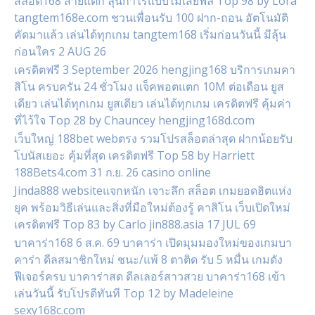
สล็อต168 สายแตก ลุ้นกำไรแบบไม่เสียฟีล Top 98 by Lora
tangtem168e.com ชวนเพื่อนรับ 100 ฝาก-ถอน อัตโนมัติ
คัดมาแล้ว เล่นได้ทุกเกม tangtem168 เริ่มก่อนวันนี้ มีลุ้น
ก่อนใคร 2 AUG 26
เครดิตฟรี 3 September 2026 hengjing168 บริการเกมคา
สิโน ครบครัน 24 ชั่วโมง แจ็คพอตแตก 10M ต่อเดือน ยูส
เดียว เล่นได้ทุกเกม ยูสเดียว เล่นได้ทุกเกม เครดิตฟรี คุ้มค่า
ที่ไว้ใจ Top 28 by Chauncey hengjing168d.com
เว็บใหญ่ 188bet webตรง รวมโปรสล็อตล่าสุด ฝากน้อยรับ
โบนัสเยอะ คุ้มที่สุด เครดิตฟรี Top 58 by Harriett
188Bets4.com 31 ก.ย. 26 casino online
Jinda888 websiteแจกหนัก เจาะลึก สล็อต เกมยอดฮิตแห่ง
ยุค พร้อมวิธีเล่นและสิ่งที่มือใหม่ต้องรู้ คาสิโน เว็บเปิดใหม่
เครดิตฟรี Top 83 by Carlo jin888.asia 17 JUL 69
บาคาร่า168 6 ส.ค. 69 บาคาร่า เปิดมุมมองใหม่ของเกมบา
คาร่า ดีลสมาชิกใหม่ ชนะ/แพ้ 8 ตาติด รับ 5 หมื่น เกมดัง
ฟีเจอร์ครบ บาคาร่าสด ดีลเลอร์สาวสวย บาคาร่า168 เข้า
เล่นวันนี้ รับโปรดีทันที Top 12 by Madeleine
sexy168c.com