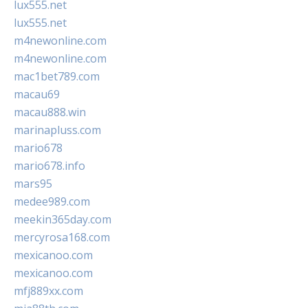
lux555.net
lux555.net
m4newonline.com
m4newonline.com
mac1bet789.com
macau69
macau888.win
marinapluss.com
mario678
mario678.info
mars95
medee989.com
meekin365day.com
mercyrosa168.com
mexicanoo.com
mexicanoo.com
mfj889xx.com