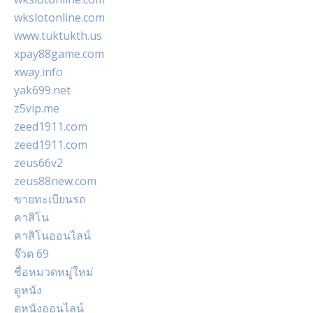
wkslotonline.com
www.tuktukth.us
xpay88game.com
xway.info
yak699.net
z5vip.me
zeed1911.com
zeed1911.com
zeus66v2
zeus88new.com
ขายทะเบียนรถ
คาสิโน
คาสิโนออนไลน์
จ๊วด 69
ชื่อหมวดหมู่ใหม่
ดูหนัง
ดูหนังออนไลน์