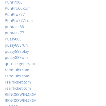
PunPro66
PunPro66.com
PunPro777
PunPro777.com
puntaek66
puntaek77
Pussy888
pussy888fun
pussy888play
pussy888win
qr code generator
ramclubx.com
ramclubx.com
realflikbet.com
realflikbet.com
RENO88WIN.COM
RENO88WIN.COM