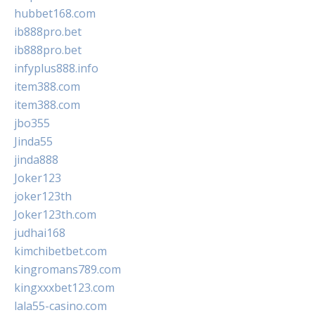
hubbet168.com
ib888pro.bet
ib888pro.bet
infyplus888.info
item388.com
item388.com
jbo355
Jinda55
jinda888
Joker123
joker123th
Joker123th.com
judhai168
kimchibetbet.com
kingromans789.com
kingxxxbet123.com
lala55-casino.com