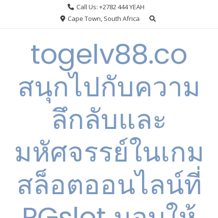
Skip
Call Us: +2782 444 YEAH
to
Cape Town, South Africa
content
togelv88.co
สนุกไปกับความ
ลึกลับและ
มหัศจรรย์ในเกม
สล็อตออนไลน์ที่
PGslot มอบให้