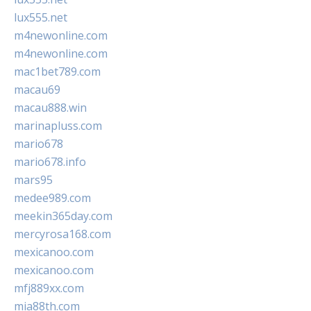
lux555.net
m4newonline.com
m4newonline.com
mac1bet789.com
macau69
macau888.win
marinapluss.com
mario678
mario678.info
mars95
medee989.com
meekin365day.com
mercyrosa168.com
mexicanoo.com
mexicanoo.com
mfj889xx.com
mia88th.com