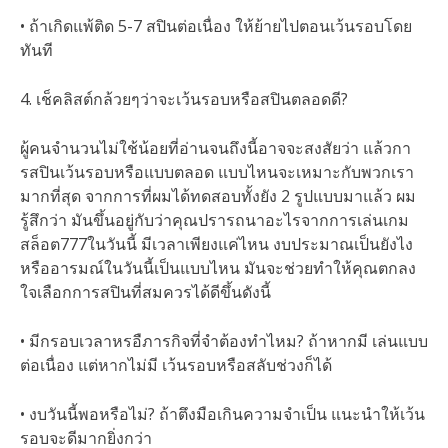
• ถ้าเกิดแพ้ติด 5-7 สปินต่อเนื่อง ให้ย้ายไปตอนเว้นรอบโดย
ทันที
4. เช็คลิสต์กล้วยๆว่าจะเว้นรอบหรือสปินตลอดดี?
ผู้คนจำนวนไม่ใช้น้อยที่อ่านจนถึงนี้อาจจะสงสัยว่า แล้วกา
รสปินเว้นรอบหรือแบบตลอด แบบไหนจะเหมาะกับพวกเรา
มากที่สุด จากการที่ผมได้ทดสอบทั้งยัง 2 รูปแบบมาแล้ว ผม
รู้สึกว่า มันขึ้นอยู่กับว่าคุณปรารถนาอะไรจากการเล่นเกม
สล็อต777ในวันนี้ มีเวลาเพียงแค่ไหน งบประมาณเป็นยังไง
หรืออารมณ์ในวันนี้เป็นแบบไหน มันจะช่วยทำให้คุณตกลง
ใจเลือกการสปินที่สมควรได้ดีขึ้นดังนี้
• มีกรอบเวลาหรอืภารกิจที่จำต้องทำไหม? ถ้าหากมี เล่นแบบ
ต่อเนื่อง แต่หากไม่มี เว้นรอบหรือสลับช่วงก็ได้
• งบวันนี้พอหรือไม่? ถ้าตึงมือเกินความจำเป็น แนะนำให้เว้น
รอบจะดีมากยิ่งกว่า