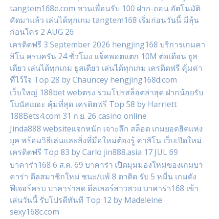
tangtem168e.com ชวนเพื่อนรับ 100 ฝาก-ถอน อัตโนมัติ
คัดมาแล้ว เล่นได้ทุกเกม tangtem168 เริ่มก่อนวันนี้ มีลุ้น
ก่อนใคร 2 AUG 26
เครดิตฟรี 3 September 2026 hengjing168 บริการเกมคา
สิโน ครบครัน 24 ชั่วโมง แจ็คพอตแตก 10M ต่อเดือน ยูส
เดียว เล่นได้ทุกเกม ยูสเดียว เล่นได้ทุกเกม เครดิตฟรี คุ้มค่า
ที่ไว้ใจ Top 28 by Chauncey hengjing168d.com
เว็บใหญ่ 188bet webตรง รวมโปรสล็อตล่าสุด ฝากน้อยรับ
โบนัสเยอะ คุ้มที่สุด เครดิตฟรี Top 58 by Harriett
188Bets4.com 31 ก.ย. 26 casino online
Jinda888 websiteแจกหนัก เจาะลึก สล็อต เกมยอดฮิตแห่ง
ยุค พร้อมวิธีเล่นและสิ่งที่มือใหม่ต้องรู้ คาสิโน เว็บเปิดใหม่
เครดิตฟรี Top 83 by Carlo jin888.asia 17 JUL 69
บาคาร่า168 6 ส.ค. 69 บาคาร่า เปิดมุมมองใหม่ของเกมบา
คาร่า ดีลสมาชิกใหม่ ชนะ/แพ้ 8 ตาติด รับ 5 หมื่น เกมดัง
ฟีเจอร์ครบ บาคาร่าสด ดีลเลอร์สาวสวย บาคาร่า168 เข้า
เล่นวันนี้ รับโปรดีทันที Top 12 by Madeleine
sexy168c.com