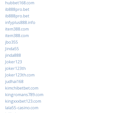
hubbet168.com
ib888pro.bet
ib888pro.bet
infyplus888.info
item388.com
item388.com
jbo355
Jinda55
jinda888
Joker123
joker123th
Joker123th.com
judhai168
kimchibetbet.com
kingromans789.com
kingxxxbet123.com
lala55-casino.com