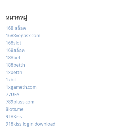
หมวดหมู่
168 สล็อต
1688vegasx.com
168slot
168สล็อต
188bet
188betth
1xbetth
1xbit
1xgameth.com
77UFA
789pluss.com
8lots.me
918Kiss
918kiss login download