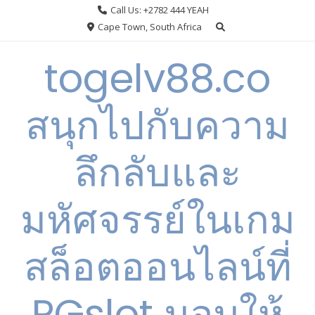
Skip
Call Us: +2782 444 YEAH
to
Cape Town, South Africa
content
togelv88.co
สนุกไปกับความ
ลึกลับและ
มหัศจรรย์ในเกม
สล็อตออนไลน์ที่
PGslot มอบให้