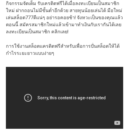
กิจกรรมจัดเต็ม รับเครดิตฟรีได้เมื่อลงทะเบียนเป็นสมาชิก
ใหม่ ฝากถอนไม่มีขั้นต่ำอีกด้วย สายทุนน้อยเล่นได้ มือใหม่
เล่นสล็อต777ดีแน่ๆ อย่ารอคอยช้า! จังหวะเป็นของคุณแล้ว
ตอนนี้ สมัครสมาชิกใหม่แล้วเข้ามาทำเงินกับเรากันได้เลย
ลงทะเบียนเป็นสมาชิก คลิกเลย!
การใช้งานสล็อตแครดิตฟรีสำหรับเพื่อการปั่นสล็อตให้ได้
กำไรระยะยาวแบบง่ายๆ