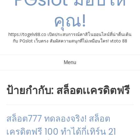
คุณ!
https://togelv88.co เปิดประสบการณ์คาสิโนออนไลน์ที่น่าตื่นเต้น
กับ PGslot เว็บตรง สัมผัสความสนุกที่ไม่เหมือนใคร! vtoto 88
Menu
ป้ายกำกับ:
สล็อตเเครดิตฟรี
สล็อต777 ทดลองจริง! สล็อต
เครดิตฟรี 100 ทำได้กี่เทิร์น 21