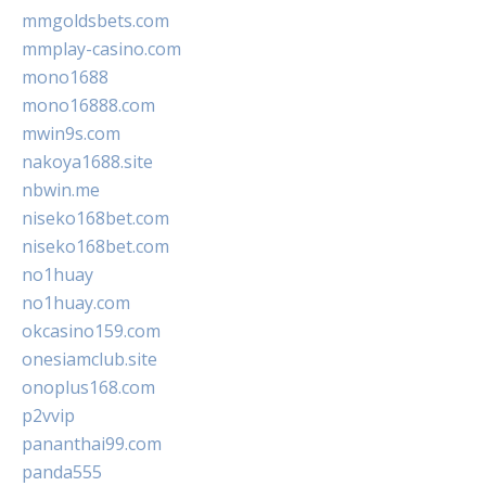
mmgoldsbets.com
mmplay-casino.com
mono1688
mono16888.com
mwin9s.com
nakoya1688.site
nbwin.me
niseko168bet.com
niseko168bet.com
no1huay
no1huay.com
okcasino159.com
onesiamclub.site
onoplus168.com
p2vvip
pananthai99.com
panda555