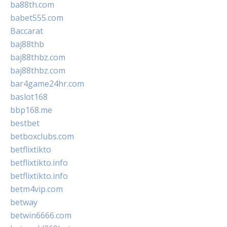
ba88th.com
babet555.com
Baccarat
baj88thb
baj88thbz.com
baj88thbz.com
bar4game24hr.com
baslot168
bbp168.me
bestbet
betboxclubs.com
betflixtikto
betflixtikto.info
betflixtikto.info
betm4vip.com
betway
betwin6666.com