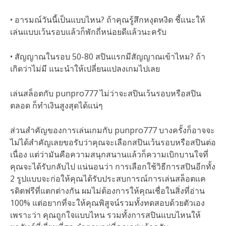
• อารมณ์วันนี้เป็นแบบไหน? ถ้าคุณรู้สึกหงุดหงิด ชี้แนะให้
เล่นแบบเว้นรอบแล้วก็พักถี่หน่อยดีแล้วนะครับ
• สัญญาณในรอบ 50-80 สปินแรกมีสัญญาณเข้าไหม? ถ้า
เกิดว่าไม่มี แนะนำให้เปลี่ยนแปลงเกมไปเลย
เล่นสล็อตกับ punpro777 ไม่ว่าจะสปินเว้นรอบหรือสปิน
ตลอด ก็ทำเงินสูงสุดได้แน่ๆ
ส่วนสำคัญของการเล่นเกมกับ punpro777 บางครั้งก็อาจจะ
ไม่ได้สำคัญเลยขอรับว่าคุณจะเลือกสปินเว้นรอบหรือสปินต่อ
เนื่อง แต่ว่ามันคือความสนุกสนานแล้วก็ความเบิกบานใจที่
คุณจะได้รับกลับไป แน่นอนว่า การเลือกใช้วิธีการสปินอีกทั้ง
2 รูปแบบจะก่อให้คุณได้รับประสบการณ์การเล่นสล็อตเเค
รดิตฟรีที่แตกต่างกัน ผมไม่ต้องการให้คุณเชื่อในสิ่งที่อ่าน
100% แต่อยากที่จะให้คุณพิสูจน์รวมทั้งทดสอบด้วยตัวเอง
เพราะว่า คุณถูกใจแบบไหน รวมทั้งการสปินแบบไหนให้